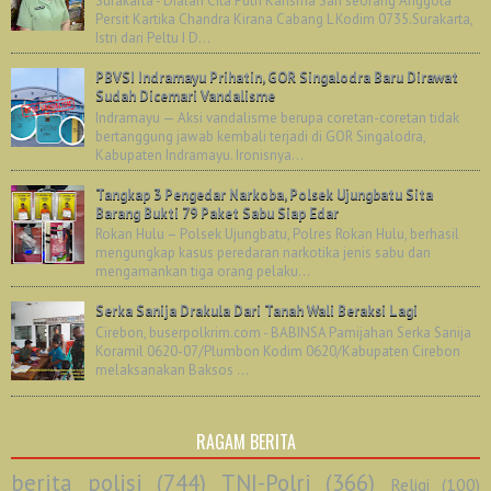
Surakarta - Dialah Cita Putri Karisma Sari seorang Anggota
Persit Kartika Chandra Kirana Cabang L Kodim 0735.Surakarta,
Istri dari Peltu I D...
PBVSI Indramayu Prihatin, GOR Singalodra Baru Dirawat
Sudah Dicemari Vandalisme
Indramayu — Aksi vandalisme berupa coretan-coretan tidak
bertanggung jawab kembali terjadi di GOR Singalodra,
Kabupaten Indramayu. Ironisnya...
Tangkap 3 Pengedar Narkoba, Polsek Ujungbatu Sita
Barang Bukti 79 Paket Sabu Siap Edar
Rokan Hulu – Polsek Ujungbatu, Polres Rokan Hulu, berhasil
mengungkap kasus peredaran narkotika jenis sabu dan
mengamankan tiga orang pelaku...
Serka Sanija Drakula Dari Tanah Wali Beraksi Lagi
Cirebon, buserpolkrim.com - BABINSA Pamijahan Serka Sanija
Koramil 0620-07/Plumbon Kodim 0620/Kabupaten Cirebon
melaksanakan Baksos ...
RAGAM BERITA
berita polisi
(744)
TNI-Polri
(366)
Religi
(100)