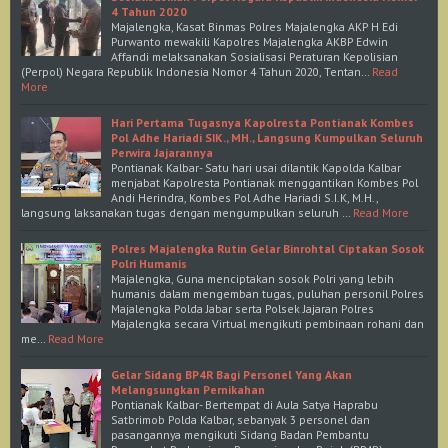
4 Tahun 2020
Majalengka, Kasat Binmas Polres Majalengka AKP H Edi
Purwanto mewakili Kapolres Majalengka AKBP Edwin
Affandi melaksanakan Sosialisasi Peraturan Kepolisian
(Perpol) Negara Republik Indonesia Nomor 4 Tahun 2020, Tentan…
Read
More
Hari Pertama Tugasnya Kapolresta Pontianak Kombes
Pol Adhe Hariadi SIK., MH., Langsung Kumpulkan Seluruh
Perwira Jajarannya
Pontianak Kalbar- Satu hari usai dilantik Kapolda Kalbar
menjabat Kapolresta Pontianak menggantikan Kombes Pol
Andi Herindra, Kombes Pol Adhe Hariadi S.I.K, M.H.,
langsung laksanakan tugas dengan mengumpulkan seluruh …
Read More
Polres Majalengka Rutin Gelar Binrohtal Ciptakan Sosok
Polri Humanis
Majalengka, Guna menciptakan sosok Polri yang lebih
humanis dalam mengemban tugas, puluhan personil Polres
Majalengka Polda Jabar serta Polsek Jajaran Polres
Majalengka secara Virtual mengikuti pembinaan rohani dan
me…
Read More
Gelar Sidang BP4R Bagi Personel Yang Akan
Melangsungkan Pernikahan
Pontianak Kalbar- Bertempat di Aula Satya Haprabu
Satbrimob Polda Kalbar, sebanyak 3 personel dan
pasangannya mengikuti Sidang Badan Pembantu