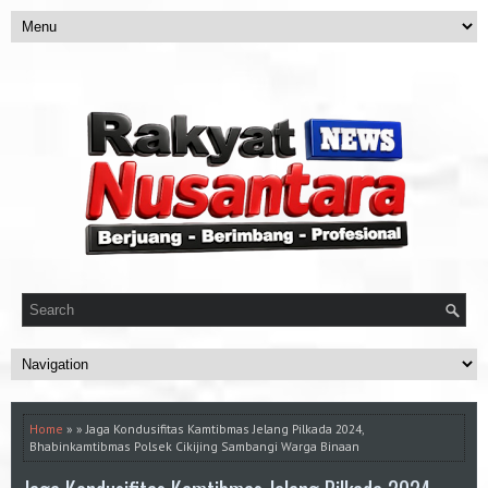
Home
» » Jaga Kondusifitas Kamtibmas Jelang Pilkada 2024,
Bhabinkamtibmas Polsek Cikijing Sambangi Warga Binaan