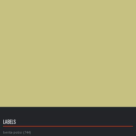
LABELS
berita polisi
(744)