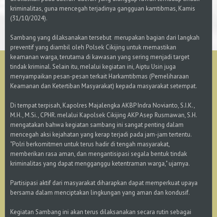
kriminalitas, guna mencegah terjadinya gangguan kamtibmas, Kamis
(31/10/2024).
Sambang yang dilaksanakan tersebut merupakan bagian dari langkah
preventif yang diambil oleh Polsek Cikijing untuk memastikan
keamanan warga, terutama di kawasan yang sering menjadi target
tindak kriminal. Selain itu, melalui kegiatan ini, Aiptu Usin juga
menyampaikan pesan-pesan terkait Harkamtibmas (Pemeliharaan
Keamanan dan Ketertiban Masyarakat) kepada masyarakat setempat.
Di tempat terpisah, Kapolres Majalengka AKBP Indra Novianto, S.I.K.,
M.H., M.Si., CPHR. melalui Kapolsek Cikijing AKP Asep Rusmawan, S.H.
mengatakan bahwa kegiatan sambang ini sangat penting dalam
mencegah aksi kejahatan yang kerap terjadi pada jam-jam tertentu.
"Polri berkomitmen untuk terus hadir di tengah masyarakat,
memberikan rasa aman, dan mengantisipasi segala bentuk tindak
kriminalitas yang dapat mengganggu ketentraman warga," ujarnya.
Partisipasi aktif dari masyarakat diharapkan dapat memperkuat upaya
bersama dalam menciptakan lingkungan yang aman dan kondusif.
Kegiatan Sambang ini akan terus dilaksanakan secara rutin sebagai