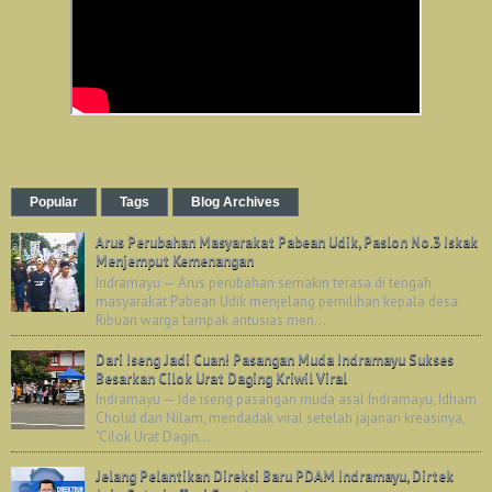
Popular
Tags
Blog Archives
Arus Perubahan Masyarakat Pabean Udik, Paslon No.3 Iskak
Menjemput Kemenangan
Indramayu — Arus perubahan semakin terasa di tengah
masyarakat Pabean Udik menjelang pemilihan kepala desa.
Ribuan warga tampak antusias men...
Dari Iseng Jadi Cuan! Pasangan Muda Indramayu Sukses
Besarkan Cilok Urat Daging Kriwil Viral
Indramayu — Ide iseng pasangan muda asal Indramayu, Idham
Cholid dan Nilam, mendadak viral setelah jajanan kreasinya,
"Cilok Urat Dagin...
Jelang Pelantikan Direksi Baru PDAM Indramayu, Dirtek