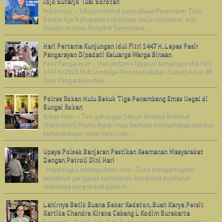
Jojo Sutarjo Tuai Sorotan
Indramayu – Situasi internal perusahaan Perumdam Tirta
Darma Ayu Kabupaten Indramayu mulai memanas. Jojo
Sutarjo, mantan Penjabat Sementara ...
Hari Pertama Kunjungan Idul Fitri 1447 H, Lapas Pasir
Pangarayan Dipadati Keluarga Warga Binaan
Pasir Pangarayan – Hari pertama layanan kunjungan Idul Fitri
1447 H/2026 M di Lembaga Pemasyarakatan (Lapas) Kelas IIB
Pasir Pangarayan dipa...
Polres Rokan Hulu Bekuk Tiga Penambang Emas Ilegal di
Sungai Rokan
Rokan Hulu – Tim gabungan Satuan Reserse Kriminal
(Satreskrim) Polres Rokan Hulu berhasil mengungkap aktivitas
pertambangan emas tanpa izin ...
Upaya Polsek Banjaran Pastikan Keamanan Masyarakat
Dengan Patroli Dini Hari
Majalengka, buserpolkrim.com - Guna mengantisipasi
terjadinya gangguan kamtibmas dan tindak kejahatan
utamanya yang terjadi pada m...
Lahirnya Batik Buana Sekar Kedaton, Buah Karya Persit
Kartika Chandra Kirana Cabang L Kodim Surakarta