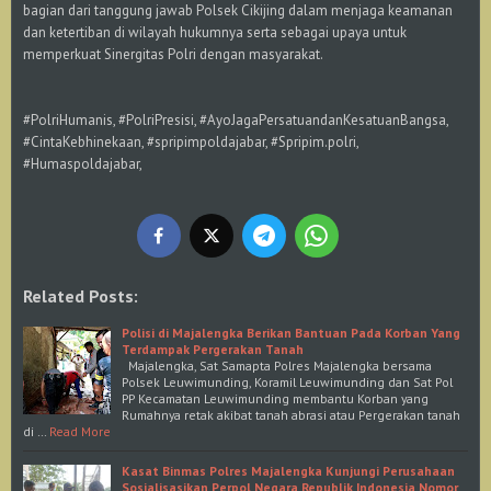
bagian dari tanggung jawab Polsek Cikijing dalam menjaga keamanan
dan ketertiban di wilayah hukumnya serta sebagai upaya untuk
memperkuat Sinergitas Polri dengan masyarakat.
#PolriHumanis, #PolriPresisi, #AyoJagaPersatuandanKesatuanBangsa,
#CintaKebhinekaan, #spripimpoldajabar, #Spripim.polri,
#Humaspoldajabar,
Related Posts:
Polisi di Majalengka Berikan Bantuan Pada Korban Yang
Terdampak Pergerakan Tanah
Majalengka, Sat Samapta Polres Majalengka bersama
Polsek Leuwimunding, Koramil Leuwimunding dan Sat Pol
PP Kecamatan Leuwimunding membantu Korban yang
Rumahnya retak akibat tanah abrasi atau Pergerakan tanah
di …
Read More
Kasat Binmas Polres Majalengka Kunjungi Perusahaan
Sosialisasikan Perpol Negara Republik Indonesia Nomor