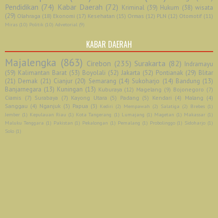
Pendidikan
(74)
Kabar Daerah
(72)
Kriminal
(39)
Hukum
(38)
wisata
(29)
Olahraga
(18)
Ekonomi
(17)
Kesehatan
(15)
Ormas
(12)
PLN
(12)
Otomotif
(11)
Miras
(10)
Politik
(10)
Advetorial
(9)
KABAR DAERAH
Majalengka
(863)
Cirebon
(235)
Surakarta
(82)
Indramayu
(59)
Kalimantan Barat
(53)
Boyolali
(52)
Jakarta
(52)
Pontianak
(29)
Blitar
(21)
Demak
(21)
Cianjur
(20)
Semarang
(14)
Sukoharjo
(14)
Bandung
(13)
Banjarnegara
(13)
Kuningan
(13)
Kuburaya
(12)
Magelang
(9)
Bojonegoro
(7)
Ciamis
(7)
Surabaya
(7)
Kayong Utara
(5)
Padang
(5)
Kendari
(4)
Malang
(4)
Sanggau
(4)
Nganjuk
(3)
Papua
(3)
Kediri
(2)
Mempawah
(2)
Salatiga
(2)
Brebes
(1)
Jember
(1)
Kepulauan Riau
(1)
Kota Tangerang
(1)
Lumajang
(1)
Magetan
(1)
Makassar
(1)
Maluku Tenggara
(1)
Pakistan
(1)
Pekalongan
(1)
Pemalang
(1)
Probolinggo
(1)
Sidoharjo
(1)
Solo
(1)