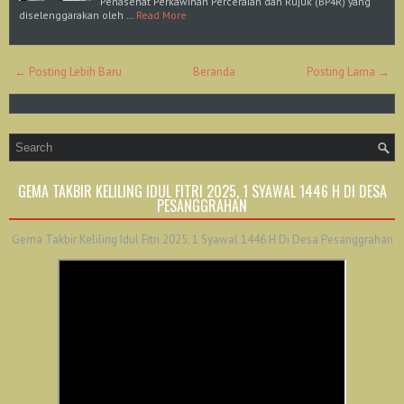
Penasehat Perkawinan Perceraian dan Rujuk (BP4R) yang
diselenggarakan oleh …
Read More
← Posting Lebih Baru
Beranda
Posting Lama →
GEMA TAKBIR KELILING IDUL FITRI 2025, 1 SYAWAL 1446 H DI DESA
PESANGGRAHAN
Gema Takbir Keliling Idul Fitri 2025, 1 Syawal 1446 H Di Desa Pesanggrahan