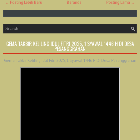
← Posting Lebih Baru
Beranda
Posting Lama →
GEMA TAKBIR KELILING IDUL FITRI 2025, 1 SYAWAL 1446 H DI DESA
PESANGGRAHAN
Gema Takbir Keliling Idul Fitri 2025, 1 Syawal 1446 H Di Desa Pesanggrahan