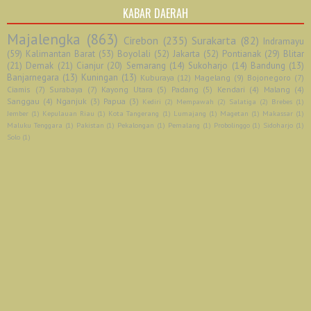
KABAR DAERAH
Majalengka
(863)
Cirebon
(235)
Surakarta
(82)
Indramayu
(59)
Kalimantan Barat
(53)
Boyolali
(52)
Jakarta
(52)
Pontianak
(29)
Blitar
(21)
Demak
(21)
Cianjur
(20)
Semarang
(14)
Sukoharjo
(14)
Bandung
(13)
Banjarnegara
(13)
Kuningan
(13)
Kuburaya
(12)
Magelang
(9)
Bojonegoro
(7)
Ciamis
(7)
Surabaya
(7)
Kayong Utara
(5)
Padang
(5)
Kendari
(4)
Malang
(4)
Sanggau
(4)
Nganjuk
(3)
Papua
(3)
Kediri
(2)
Mempawah
(2)
Salatiga
(2)
Brebes
(1)
Jember
(1)
Kepulauan Riau
(1)
Kota Tangerang
(1)
Lumajang
(1)
Magetan
(1)
Makassar
(1)
Maluku Tenggara
(1)
Pakistan
(1)
Pekalongan
(1)
Pemalang
(1)
Probolinggo
(1)
Sidoharjo
(1)
Solo
(1)