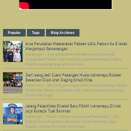
Popular
Tags
Blog Archives
Arus Perubahan Masyarakat Pabean Udik, Paslon No.3 Iskak
Menjemput Kemenangan
Indramayu — Arus perubahan semakin terasa di tengah
masyarakat Pabean Udik menjelang pemilihan kepala desa.
Ribuan warga tampak antusias men...
Dari Iseng Jadi Cuan! Pasangan Muda Indramayu Sukses
Besarkan Cilok Urat Daging Kriwil Viral
Indramayu — Ide iseng pasangan muda asal Indramayu, Idham
Cholid dan Nilam, mendadak viral setelah jajanan kreasinya,
"Cilok Urat Dagin...
Jelang Pelantikan Direksi Baru PDAM Indramayu, Dirtek
Jojo Sutarjo Tuai Sorotan
Indramayu – Situasi internal perusahaan Perumdam Tirta
Darma Ayu Kabupaten Indramayu mulai memanas. Jojo
Sutarjo, mantan Penjabat Sementara ...