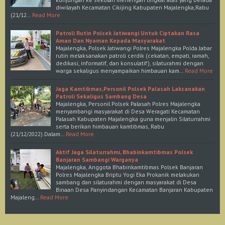
diwilayah Kecamatan Cikijing Kabupaten Majalengka,Rabu
(21/12…
Read More
Patroli Rutin Polsek Jatiwangi Untuk Ciptakan Rasa
Aman Dan Nyaman Kepada Masyarakat
Majalengka, Polsek Jatiwangi Polres Majalengka Polda Jabar
rutin melaksanakan patroli cerdik (cekatan, empati, ramah,
dedikasi, informatif, dan konsulatif), silaturahmi dengan
warga sekaligus menyampaikan himbauan kam…
Read More
Jaga Kamtibmas,Personil Polsek Palasah Laksanakan
Patroli Sekaligus Sambang Desa
Majalengka, Personil Polsek Palasah Polres Majalengka
menyambangi masyarakat di Desa Weragati Kecamatan
Palasah Kabupaten Majalengka guna menjalin Silaturrahmi
serta berikan himbauan kamtibmas, Rabu
(21/12/2022).Dalam…
Read More
Aktif Jaga Silaturrahmi, Bhabinkamtibmas Polsek
Banjaran Sambangi Warganya
Majalengka, Anggota Bhabinkamtibmas Polsek Banjaran
Polres Majalengka Briptu Yogi Eka Prokanik melakukan
sambang dan silaturahmi dengan masyarakat di Desa
Binaan Desa Panyindangan Kecamatan Banjaran Kabupaten
Majaleng…
Read More