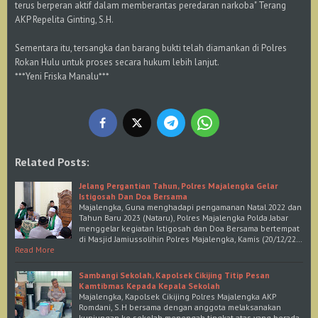
terus berperan aktif dalam memberantas peredaran narkoba" Terang
AKP Repelita Ginting, S.H.
Sementara itu, tersangka dan barang bukti telah diamankan di Polres
Rokan Hulu untuk proses secara hukum lebih lanjut.
***Yeni Friska Manalu***
Related Posts:
Jelang Pergantian Tahun, Polres Majalengka Gelar
Istigosah Dan Doa Bersama
Majalengka, Guna menghadapi pengamanan Natal 2022 dan
Tahun Baru 2023 (Nataru), Polres Majalengka Polda Jabar
menggelar kegiatan Istigosah dan Doa Bersama bertempat
di Masjid Jamiussolihin Polres Majalengka, Kamis (20/12/22…
Read More
Sambangi Sekolah, Kapolsek Cikijing Titip Pesan
Kamtibmas Kepada Kepala Sekolah
Majalengka, Kapolsek Cikijing Polres Majalengka AKP
Romdani, S.H bersama dengan anggota melaksanakan
kunjungan ke sekolah menengah tingkat atas yang berada