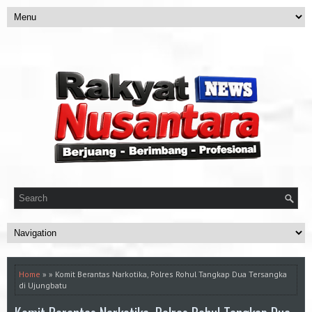
Home
» » Komit Berantas Narkotika, Polres Rohul Tangkap Dua Tersangka
di Ujungbatu