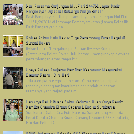
Hari Pertama Kunjungan Idul Fitri 1447 H, Lapas Pasir
Pangarayan Dipadati Keluarga Warga Binaan
Pasir Pangarayan – Hari pertama layanan kunjungan Idul Fitri
1447 H/2026 M di Lembaga Pemasyarakatan (Lapas) Kelas IIB
Pasir Pangarayan dipa...
Polres Rokan Hulu Bekuk Tiga Penambang Emas Ilegal di
Sungai Rokan
Rokan Hulu – Tim gabungan Satuan Reserse Kriminal
(Satreskrim) Polres Rokan Hulu berhasil mengungkap aktivitas
pertambangan emas tanpa izin ...
Upaya Polsek Banjaran Pastikan Keamanan Masyarakat
Dengan Patroli Dini Hari
Majalengka, buserpolkrim.com - Guna mengantisipasi
terjadinya gangguan kamtibmas dan tindak kejahatan
utamanya yang terjadi pada m...
Lahirnya Batik Buana Sekar Kedaton, Buah Karya Persit
Kartika Chandra Kirana Cabang L Kodim Surakarta
Surakarta - Dialah Cita Putri Karisma Sari seorang Anggota
Persit Kartika Chandra Kirana Cabang L Kodim 0735.Surakarta,
Istri dari Peltu I D...
PBVSI Indramayu Prihatin, GOR Singalodra Baru Dirawat