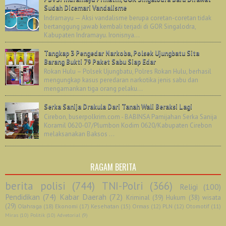
Sudah Dicemari Vandalisme
Indramayu — Aksi vandalisme berupa coretan-coretan tidak
bertanggung jawab kembali terjadi di GOR Singalodra,
Kabupaten Indramayu. Ironisnya...
Tangkap 3 Pengedar Narkoba, Polsek Ujungbatu Sita
Barang Bukti 79 Paket Sabu Siap Edar
Rokan Hulu – Polsek Ujungbatu, Polres Rokan Hulu, berhasil
mengungkap kasus peredaran narkotika jenis sabu dan
mengamankan tiga orang pelaku...
Serka Sanija Drakula Dari Tanah Wali Beraksi Lagi
Cirebon, buserpolkrim.com - BABINSA Pamijahan Serka Sanija
Koramil 0620-07/Plumbon Kodim 0620/Kabupaten Cirebon
melaksanakan Baksos ...
RAGAM BERITA
berita polisi
(744)
TNI-Polri
(366)
Religi
(100)
Pendidikan
(74)
Kabar Daerah
(72)
Kriminal
(39)
Hukum
(38)
wisata
(29)
Olahraga
(18)
Ekonomi
(17)
Kesehatan
(15)
Ormas
(12)
PLN
(12)
Otomotif
(11)
Miras
(10)
Politik
(10)
Advetorial
(9)