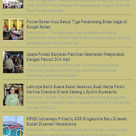
Pasir Pangarayan – Hari pertama layanan kunjungan Idul Fitri
1447 H/2026 M di Lembaga Pemasyarakatan (Lapas) Kelas IIB
Pasir Pangarayan dipa...
Polres Rokan Hulu Bekuk Tiga Penambang Emas Ilegal di
Sungai Rokan
Rokan Hulu – Tim gabungan Satuan Reserse Kriminal
(Satreskrim) Polres Rokan Hulu berhasil mengungkap aktivitas
pertambangan emas tanpa izin ...
Upaya Polsek Banjaran Pastikan Keamanan Masyarakat
Dengan Patroli Dini Hari
Majalengka, buserpolkrim.com - Guna mengantisipasi
terjadinya gangguan kamtibmas dan tindak kejahatan
utamanya yang terjadi pada m...
Lahirnya Batik Buana Sekar Kedaton, Buah Karya Persit
Kartika Chandra Kirana Cabang L Kodim Surakarta
Surakarta - Dialah Cita Putri Karisma Sari seorang Anggota
Persit Kartika Chandra Kirana Cabang L Kodim 0735.Surakarta,
Istri dari Peltu I D...
PBVSI Indramayu Prihatin, GOR Singalodra Baru Dirawat
Sudah Dicemari Vandalisme
Indramayu — Aksi vandalisme berupa coretan-coretan tidak
bertanggung jawab kembali terjadi di GOR Singalodra,