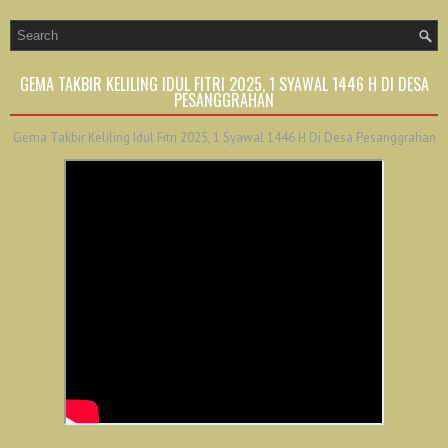
GEMA TAKBIR KELILING IDUL FITRI 2025, 1 SYAWAL 1446 H DI DESA
PESANGGRAHAN
Gema Takbir Keliling Idul Fitri 2025, 1 Syawal 1446 H Di Desa Pesanggrahan