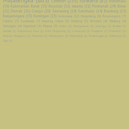
Majalengka
(863)
Cirebon
(235)
Surakarta
(82)
Indramayu
(59)
Kalimantan Barat
(53)
Boyolali
(52)
Jakarta
(52)
Pontianak
(29)
Blitar
(21)
Demak
(21)
Cianjur
(20)
Semarang
(14)
Sukoharjo
(14)
Bandung
(13)
Banjarnegara
(13)
Kuningan
(13)
Kuburaya
(12)
Magelang
(9)
Bojonegoro
(7)
Ciamis
(7)
Surabaya
(7)
Kayong Utara
(5)
Padang
(5)
Kendari
(4)
Malang
(4)
Sanggau
(4)
Nganjuk
(3)
Papua
(3)
Kediri
(2)
Mempawah
(2)
Salatiga
(2)
Brebes
(1)
Jember
(1)
Kepulauan Riau
(1)
Kota Tangerang
(1)
Lumajang
(1)
Magetan
(1)
Makassar
(1)
Maluku Tenggara
(1)
Pakistan
(1)
Pekalongan
(1)
Pemalang
(1)
Probolinggo
(1)
Sidoharjo
(1)
Solo
(1)