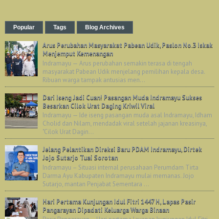
Popular
Tags
Blog Archives
Arus Perubahan Masyarakat Pabean Udik, Paslon No.3 Iskak
Menjemput Kemenangan
Indramayu — Arus perubahan semakin terasa di tengah
masyarakat Pabean Udik menjelang pemilihan kepala desa.
Ribuan warga tampak antusias men...
Dari Iseng Jadi Cuan! Pasangan Muda Indramayu Sukses
Besarkan Cilok Urat Daging Kriwil Viral
Indramayu — Ide iseng pasangan muda asal Indramayu, Idham
Cholid dan Nilam, mendadak viral setelah jajanan kreasinya,
"Cilok Urat Dagin...
Jelang Pelantikan Direksi Baru PDAM Indramayu, Dirtek
Jojo Sutarjo Tuai Sorotan
Indramayu – Situasi internal perusahaan Perumdam Tirta
Darma Ayu Kabupaten Indramayu mulai memanas. Jojo
Sutarjo, mantan Penjabat Sementara ...
Hari Pertama Kunjungan Idul Fitri 1447 H, Lapas Pasir
Pangarayan Dipadati Keluarga Warga Binaan