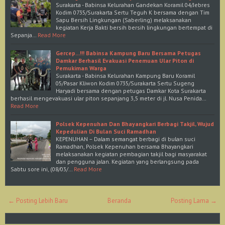
Surakarta - Babinsa Kelurahan Gandekan Koramil 04/Jebres
Kodim 0735/Surakarta Sertu Teguh K bersama dengan Tim
Sapu Bersih Lingkungan (Saberling) melaksanakan
kegiatan Kerja Bakti bersih bersih lingkungan bertempat di
Sepanja…
Read More
Gercep...!!! Babinsa Kampung Baru Bersama Petugas
Damkar Berhasil Evakuasi Penemuan Ular Piton di
Pemukiman Warga
Surakarta - Babinsa Kelurahan Kampung Baru Koramil
05/Pasar Kliwon Kodim 0735/Surakarta Sertu Sugeng
Haryadi bersama dengan petugas Damkar Kota Surakarta
berhasil mengevakuasi ular piton sepanjang 3,5 meter di jl. Nusa Penida…
Read More
Polsek Kepenuhan Dan Bhayangkari Berbagi Takjil, Wujud
Kepedulian Di Bulan Suci Ramadhan
KEPENUHAN – Dalam semangat berbagi di bulan suci
Ramadhan, Polsek Kepenuhan bersama Bhayangkari
melaksanakan kegiatan pembagian takjil bagi masyarakat
dan pengguna jalan. Kegiatan yang berlangsung pada
Sabtu sore ini, (08/03/…
Read More
← Posting Lebih Baru
Beranda
Posting Lama →