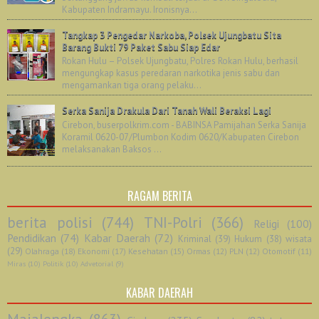
Kabupaten Indramayu. Ironisnya...
Tangkap 3 Pengedar Narkoba, Polsek Ujungbatu Sita
Barang Bukti 79 Paket Sabu Siap Edar
Rokan Hulu – Polsek Ujungbatu, Polres Rokan Hulu, berhasil
mengungkap kasus peredaran narkotika jenis sabu dan
mengamankan tiga orang pelaku...
Serka Sanija Drakula Dari Tanah Wali Beraksi Lagi
Cirebon, buserpolkrim.com - BABINSA Pamijahan Serka Sanija
Koramil 0620-07/Plumbon Kodim 0620/Kabupaten Cirebon
melaksanakan Baksos ...
RAGAM BERITA
berita polisi
(744)
TNI-Polri
(366)
Religi
(100)
Pendidikan
(74)
Kabar Daerah
(72)
Kriminal
(39)
Hukum
(38)
wisata
(29)
Olahraga
(18)
Ekonomi
(17)
Kesehatan
(15)
Ormas
(12)
PLN
(12)
Otomotif
(11)
Miras
(10)
Politik
(10)
Advetorial
(9)
KABAR DAERAH