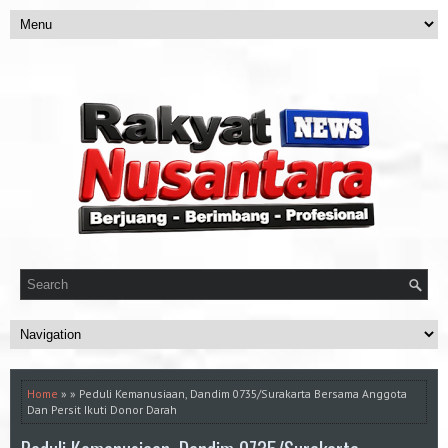
Home
» » Peduli Kemanusiaan, Dandim 0735/Surakarta Bersama Anggota
Dan Persit Ikuti Donor Darah