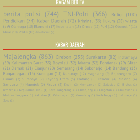
RAGAM BERITA
berita polisi
(744)
TNI-Polri
(366)
Religi
(100)
Pendidikan
(74)
Kabar Daerah
(72)
Kriminal
(39)
Hukum
(38)
wisata
(29)
Olahraga
(18)
Ekonomi
(17)
Kesehatan
(15)
Ormas
(12)
PLN
(12)
Otomotif
(11)
Miras
(10)
Politik
(10)
Advetorial
(9)
KABAR DAERAH
Majalengka
(863)
Cirebon
(235)
Surakarta
(82)
Indramayu
(59)
Kalimantan Barat
(53)
Boyolali
(52)
Jakarta
(52)
Pontianak
(29)
Blitar
(21)
Demak
(21)
Cianjur
(20)
Semarang
(14)
Sukoharjo
(14)
Bandung
(13)
Banjarnegara
(13)
Kuningan
(13)
Kuburaya
(12)
Magelang
(9)
Bojonegoro
(7)
Ciamis
(7)
Surabaya
(7)
Kayong Utara
(5)
Padang
(5)
Kendari
(4)
Malang
(4)
Sanggau
(4)
Nganjuk
(3)
Papua
(3)
Kediri
(2)
Mempawah
(2)
Salatiga
(2)
Brebes
(1)
Jember
(1)
Kepulauan Riau
(1)
Kota Tangerang
(1)
Lumajang
(1)
Magetan
(1)
Makassar
(1)
Maluku Tenggara
(1)
Pakistan
(1)
Pekalongan
(1)
Pemalang
(1)
Probolinggo
(1)
Sidoharjo
(1)
Solo
(1)