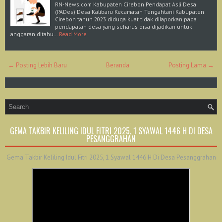
RN-News.com Kabupaten Cirebon Pendapat Asli Desa
(PADes) Desa Kalibaru Kecamatan Tengahtani Kabupaten
Cirebon tahun 2023 diduga kuat tidak dilaporkan pada
pendapatan desa yang seharus bisa dijadikan untuk
anggaran ditahu…
Read More
← Posting Lebih Baru
Beranda
Posting Lama →
GEMA TAKBIR KELILING IDUL FITRI 2025, 1 SYAWAL 1446 H DI DESA
PESANGGRAHAN
Gema Takbir Keliling Idul Fitri 2025, 1 Syawal 1446 H Di Desa Pesanggrahan