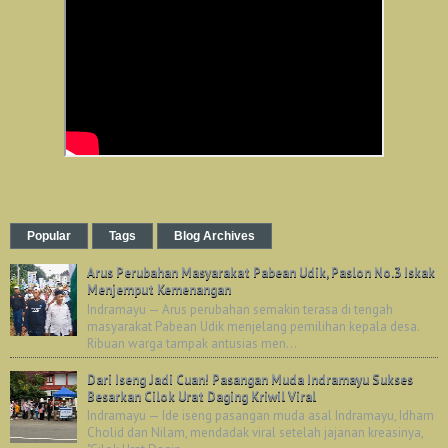
Popular
Tags
Blog Archives
Arus Perubahan Masyarakat Pabean Udik, Paslon No.3 Iskak
Menjemput Kemenangan
Indramayu — Arus perubahan semakin terasa di tengah
masyarakat Pabean Udik menjelang pemilihan kepala desa.
Ribuan warga tampak antusias men...
Dari Iseng Jadi Cuan! Pasangan Muda Indramayu Sukses
Besarkan Cilok Urat Daging Kriwil Viral
Indramayu — Ide iseng pasangan muda asal Indramayu, Idham
Cholid dan Nilam, mendadak viral setelah jajanan kreasinya,