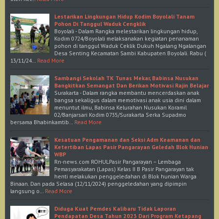
Lestarikan Lingkungan Hidup Kodim Boyolali Tanam
Pohon Di Tanggul Waduk Cengklik
Boyolali - Dalam Rangka melestarikan lingkungan hidup,
Kodim 0724/Boyolali melaksanakan kegiatan penanaman
pohon di tanggul Waduk Ceklik Dukuh Ngalang Ngalangan
Desa Senting Kecamatan Sambi Kabupaten Boyolali. Rabu (
13/11/24…
Read More
Sambangi Sekolah TK Tunas Mekar, Babinsa Nusukan
Bangkitkan Semangat Dan Berikan Motivasi Rajin Belajar
Surakarta - Dalam rangka membantu mencerdaskan anak
bangsa sekaligus dalam memotivasi anak usia dini dalam
menuntut ilmu, Babinsa Kelurahan Nusukan Koramil
02/Banjarsari Kodim 0735/Surakarta Serka Supadmo
bersama Bhabinkamtib…
Read More
Kesatuan Pengamanan dan Seksi Adm Keamanan dan
Ketertiban Lapas Pasir Pangarayan Geledah Blok Hunian
WBP
Rn-news.com ROHULPasir Pangarayan – Lembaga
Pemasyarakatan (Lapas) Kelas II B Pasir Pangarayan tak
henti melakukan penggeledahan di Blok hunian Warga
Binaan. Dan pada Selasa (12/11/2024) penggeledahan yang dipimpin
langsung o…
Read More
Diduga Kuat Pemdes Kalibaru Tidak Laporan
Pendapatan Desa Tahun 2023 Dari Program Ketapang