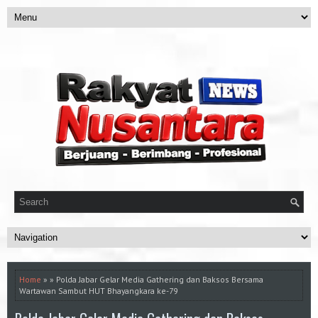
Home
» » Polda Jabar Gelar Media Gathering dan Baksos Bersama
Wartawan Sambut HUT Bhayangkara ke-79