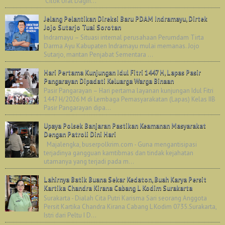
"Cilok Urat Dagin...
Jelang Pelantikan Direksi Baru PDAM Indramayu, Dirtek
Jojo Sutarjo Tuai Sorotan
Indramayu – Situasi internal perusahaan Perumdam Tirta
Darma Ayu Kabupaten Indramayu mulai memanas. Jojo
Sutarjo, mantan Penjabat Sementara ...
Hari Pertama Kunjungan Idul Fitri 1447 H, Lapas Pasir
Pangarayan Dipadati Keluarga Warga Binaan
Pasir Pangarayan – Hari pertama layanan kunjungan Idul Fitri
1447 H/2026 M di Lembaga Pemasyarakatan (Lapas) Kelas IIB
Pasir Pangarayan dipa...
Upaya Polsek Banjaran Pastikan Keamanan Masyarakat
Dengan Patroli Dini Hari
Majalengka, buserpolkrim.com - Guna mengantisipasi
terjadinya gangguan kamtibmas dan tindak kejahatan
utamanya yang terjadi pada m...
Lahirnya Batik Buana Sekar Kedaton, Buah Karya Persit
Kartika Chandra Kirana Cabang L Kodim Surakarta
Surakarta - Dialah Cita Putri Karisma Sari seorang Anggota
Persit Kartika Chandra Kirana Cabang L Kodim 0735.Surakarta,
Istri dari Peltu I D...