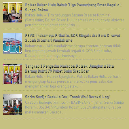
Polres Rokan Hulu Bekuk Tiga Penambang Emas Ilegal di
Sungai Rokan
Rokan Hulu – Tim gabungan Satuan Reserse Kriminal
(Satreskrim) Polres Rokan Hulu berhasil mengungkap aktivitas
pertambangan emas tanpa izin ...
PBVSI Indramayu Prihatin, GOR Singalodra Baru Dirawat
Sudah Dicemari Vandalisme
Indramayu — Aksi vandalisme berupa coretan-coretan tidak
bertanggung jawab kembali terjadi di GOR Singalodra,
Kabupaten Indramayu. Ironisnya...
Tangkap 3 Pengedar Narkoba, Polsek Ujungbatu Sita
Barang Bukti 79 Paket Sabu Siap Edar
Rokan Hulu – Polsek Ujungbatu, Polres Rokan Hulu, berhasil
mengungkap kasus peredaran narkotika jenis sabu dan
mengamankan tiga orang pelaku...
Serka Sanija Drakula Dari Tanah Wali Beraksi Lagi
Cirebon, buserpolkrim.com - BABINSA Pamijahan Serka Sanija
Koramil 0620-07/Plumbon Kodim 0620/Kabupaten Cirebon
melaksanakan Baksos ...