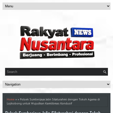
Home
» » Polsek Sumberjaya Jalin Silaturahmi dengan Tokoh Agama di
Lojikobong untuk Wujudkan Kamtibmas Kondusif