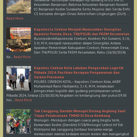
Kelurahan Banjarsari, Babinsa Kelurahan Banjarsari Koramil
02 Banjarsari Kodim Surakarta Sertu Mujono dan Serda Enfri
CS bersama dengan Dinas Kebersihan Lingkungan (DLH) …
Read More
Kapolresta Cirebon Menjadi Narasumber Sinergitas
Aparatur Pemda, Desa, TNI/POLRI, dan FKDM Kecamatan
BuserpolkrimKapolresta Cirebon, Kombes Pol Sumarni, S.I.K,
S.H, M.H, menjadi narasumber dalam Sinergitas Antara
Aparatur Pemerintah Kabupaten Cirebon, Pemerintah Desa,
Dan TNI/POLRI Serta FKDM Kecamatan, Rabu (16/10/2024).
Ke…
Read More
Kapolres Cirebon Kota Lakukan Pengecekan Logistik
Pilkada 2024, Pastikan Kesiapan Pengamanan dan
Sarana Prasarana
POLRES CIREBON KOTA,– Kapolres Cirebon Kota, AKBP
Muhammad Rano Hadiyanto, S.I.K, M.M, melakukan
pengecekan logistik dan gudang penyimpanan untuk
Pilkada 2024, Selasa (15/10/2024).Kegiatan ini berlangsung dari pukul 09.50
hin…
Read More
Tak Canggung, Dandim Wonogiri Dorong Angkong Saat
Tinjau Pelaksanaan TMMD Di Desa Kembang
Wonogiri - Meskipun dengan cuaca yang begitu terik,
Komandan Kodim (Dandim) 0728/Wonogiri Letkol Inf Edi
Ristriyono tak canggung berbaur bersama warga
memasukan matrial kedalam mesin molen dan mangangkut