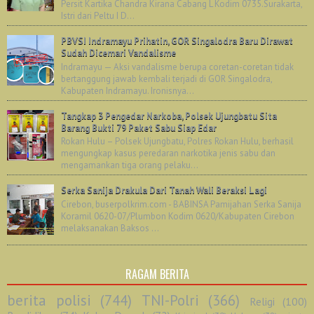
Persit Kartika Chandra Kirana Cabang L Kodim 0735.Surakarta,
Istri dari Peltu I D...
PBVSI Indramayu Prihatin, GOR Singalodra Baru Dirawat
Sudah Dicemari Vandalisme
Indramayu — Aksi vandalisme berupa coretan-coretan tidak
bertanggung jawab kembali terjadi di GOR Singalodra,
Kabupaten Indramayu. Ironisnya...
Tangkap 3 Pengedar Narkoba, Polsek Ujungbatu Sita
Barang Bukti 79 Paket Sabu Siap Edar
Rokan Hulu – Polsek Ujungbatu, Polres Rokan Hulu, berhasil
mengungkap kasus peredaran narkotika jenis sabu dan
mengamankan tiga orang pelaku...
Serka Sanija Drakula Dari Tanah Wali Beraksi Lagi
Cirebon, buserpolkrim.com - BABINSA Pamijahan Serka Sanija
Koramil 0620-07/Plumbon Kodim 0620/Kabupaten Cirebon
melaksanakan Baksos ...
RAGAM BERITA
berita polisi
(744)
TNI-Polri
(366)
Religi
(100)