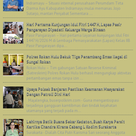
Indramayu – Situasi internal perusahaan Perumdam Tirta
Darma Ayu Kabupaten Indramayu mulai memanas. Jojo
Sutarjo, mantan Penjabat Sementara ...
Hari Pertama Kunjungan Idul Fitri 1447 H, Lapas Pasir
Pangarayan Dipadati Keluarga Warga Binaan
Pasir Pangarayan – Hari pertama layanan kunjungan Idul Fitri
1447 H/2026 M di Lembaga Pemasyarakatan (Lapas) Kelas IIB
Pasir Pangarayan dipa...
Polres Rokan Hulu Bekuk Tiga Penambang Emas Ilegal di
Sungai Rokan
Rokan Hulu – Tim gabungan Satuan Reserse Kriminal
(Satreskrim) Polres Rokan Hulu berhasil mengungkap aktivitas
pertambangan emas tanpa izin ...
Upaya Polsek Banjaran Pastikan Keamanan Masyarakat
Dengan Patroli Dini Hari
Majalengka, buserpolkrim.com - Guna mengantisipasi
terjadinya gangguan kamtibmas dan tindak kejahatan
utamanya yang terjadi pada m...
Lahirnya Batik Buana Sekar Kedaton, Buah Karya Persit
Kartika Chandra Kirana Cabang L Kodim Surakarta
Surakarta - Dialah Cita Putri Karisma Sari seorang Anggota