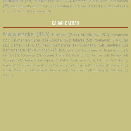
Pendidikan
(74)
Kabar Daerah
(72)
Kriminal
(39)
Hukum
(38)
wisata
(29)
Olahraga
(18)
Ekonomi
(17)
Kesehatan
(15)
Ormas
(12)
PLN
(12)
Otomotif
(11)
Miras
(10)
Politik
(10)
Advetorial
(9)
KABAR DAERAH
Majalengka
(863)
Cirebon
(235)
Surakarta
(82)
Indramayu
(59)
Kalimantan Barat
(53)
Boyolali
(52)
Jakarta
(52)
Pontianak
(29)
Blitar
(21)
Demak
(21)
Cianjur
(20)
Semarang
(14)
Sukoharjo
(14)
Bandung
(13)
Banjarnegara
(13)
Kuningan
(13)
Kuburaya
(12)
Magelang
(9)
Bojonegoro
(7)
Ciamis
(7)
Surabaya
(7)
Kayong Utara
(5)
Padang
(5)
Kendari
(4)
Malang
(4)
Sanggau
(4)
Nganjuk
(3)
Papua
(3)
Kediri
(2)
Mempawah
(2)
Salatiga
(2)
Brebes
(1)
Jember
(1)
Kepulauan Riau
(1)
Kota Tangerang
(1)
Lumajang
(1)
Magetan
(1)
Makassar
(1)
Maluku Tenggara
(1)
Pakistan
(1)
Pekalongan
(1)
Pemalang
(1)
Probolinggo
(1)
Sidoharjo
(1)
Solo
(1)