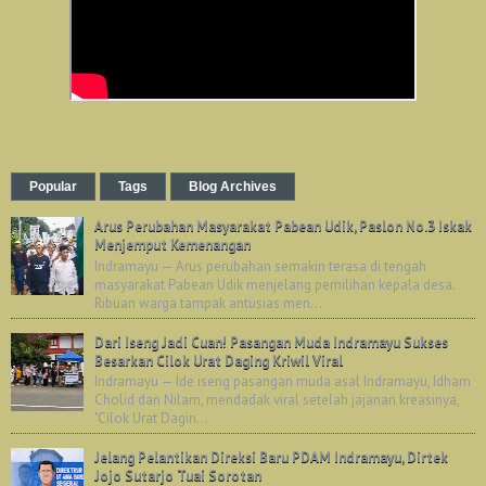
Popular
Tags
Blog Archives
Arus Perubahan Masyarakat Pabean Udik, Paslon No.3 Iskak
Menjemput Kemenangan
Indramayu — Arus perubahan semakin terasa di tengah
masyarakat Pabean Udik menjelang pemilihan kepala desa.
Ribuan warga tampak antusias men...
Dari Iseng Jadi Cuan! Pasangan Muda Indramayu Sukses
Besarkan Cilok Urat Daging Kriwil Viral
Indramayu — Ide iseng pasangan muda asal Indramayu, Idham
Cholid dan Nilam, mendadak viral setelah jajanan kreasinya,
"Cilok Urat Dagin...
Jelang Pelantikan Direksi Baru PDAM Indramayu, Dirtek
Jojo Sutarjo Tuai Sorotan