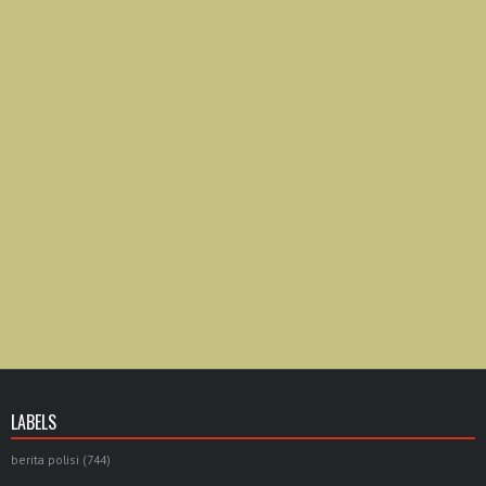
LABELS
berita polisi
(744)