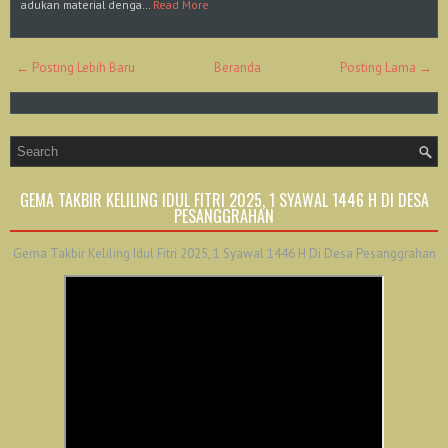
adukan material denga…
Read More
← Posting Lebih Baru
Beranda
Posting Lama →
GEMA TAKBIR KELILING IDUL FITRI 2025, 1 SYAWAL 1446 H DI DESA
PESANGGRAHAN
Gema Takbir Keliling Idul Fitri 2025, 1 Syawal 1446 H Di Desa Pesanggrahan