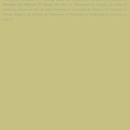
Sanggau
(4)
Nganjuk
(3)
Papua
(3)
Kediri
(2)
Mempawah
(2)
Salatiga
(2)
Brebes
(1)
Jember
(1)
Kepulauan Riau
(1)
Kota Tangerang
(1)
Lumajang
(1)
Magetan
(1)
Makassar
(1)
Maluku Tenggara
(1)
Pakistan
(1)
Pekalongan
(1)
Pemalang
(1)
Probolinggo
(1)
Sidoharjo
(1)
Solo
(1)