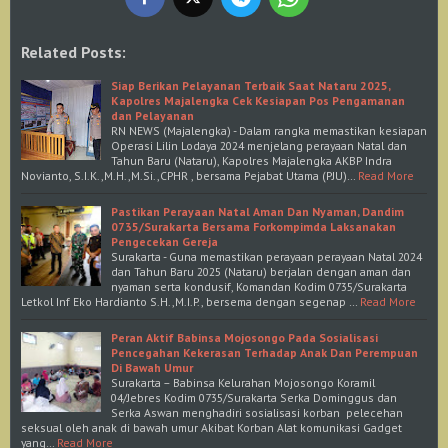
Related Posts:
Siap Berikan Pelayanan Terbaik Saat Nataru 2025,
Kapolres Majalengka Cek Kesiapan Pos Pengamanan
dan Pelayanan
RN NEWS (Majalengka) - Dalam rangka memastikan kesiapan
Operasi Lilin Lodaya 2024 menjelang perayaan Natal dan
Tahun Baru (Nataru), Kapolres Majalengka AKBP Indra
Novianto, S.I.K.,M.H.,M.Si.,CPHR , bersama Pejabat Utama (PJU)…
Read More
Pastikan Perayaan Natal Aman Dan Nyaman, Dandim
0735/Surakarta Bersama Forkompimda Laksanakan
Pengecekan Gereja
Surakarta - Guna memastikan perayaan perayaan Natal 2024
dan Tahun Baru 2025 (Nataru) berjalan dengan aman dan
nyaman serta kondusif, Komandan Kodim 0735/Surakarta
Letkol Inf Eko Hardianto S.H.,M.I.P., bersema dengan segenap …
Read More
Peran Aktif Babinsa Mojosongo Pada Sosialisasi
Pencegahan Kekerasan Terhadap Anak Dan Perempuan
Di Bawah Umur
Surakarta – Babinsa Kelurahan Mojosongo Koramil
04/Jebres Kodim 0735/Surakarta Serka Dominggus dan
Serka Aswan menghadiri sosialisasi korban pelecehan
seksual oleh anak di bawah umur Akibat Korban Alat komunikasi Gadget
yang…
Read More