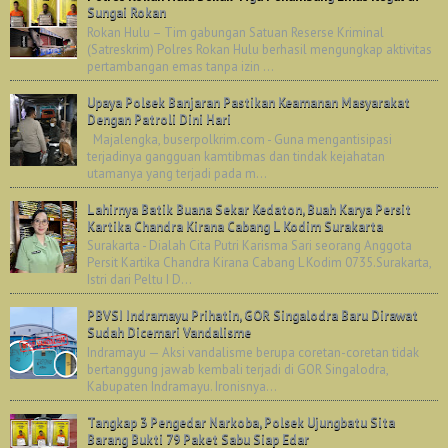
Sungai Rokan
Rokan Hulu – Tim gabungan Satuan Reserse Kriminal
(Satreskrim) Polres Rokan Hulu berhasil mengungkap aktivitas
pertambangan emas tanpa izin ...
Upaya Polsek Banjaran Pastikan Keamanan Masyarakat
Dengan Patroli Dini Hari
Majalengka, buserpolkrim.com - Guna mengantisipasi
terjadinya gangguan kamtibmas dan tindak kejahatan
utamanya yang terjadi pada m...
Lahirnya Batik Buana Sekar Kedaton, Buah Karya Persit
Kartika Chandra Kirana Cabang L Kodim Surakarta
Surakarta - Dialah Cita Putri Karisma Sari seorang Anggota
Persit Kartika Chandra Kirana Cabang L Kodim 0735.Surakarta,
Istri dari Peltu I D...
PBVSI Indramayu Prihatin, GOR Singalodra Baru Dirawat
Sudah Dicemari Vandalisme
Indramayu — Aksi vandalisme berupa coretan-coretan tidak
bertanggung jawab kembali terjadi di GOR Singalodra,
Kabupaten Indramayu. Ironisnya...
Tangkap 3 Pengedar Narkoba, Polsek Ujungbatu Sita
Barang Bukti 79 Paket Sabu Siap Edar