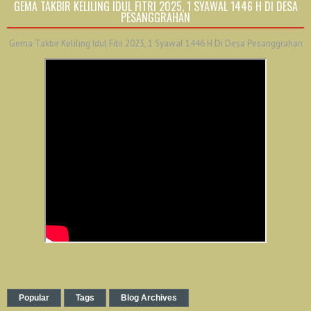
GEMA TAKBIR KELILING IDUL FITRI 2025, 1 SYAWAL 1446 H DI DESA
PESANGGRAHAN
Gema Takbir Keliling Idul Fitri 2025, 1 Syawal 1446 H Di Desa Pesanggrahan
Popular
Tags
Blog Archives