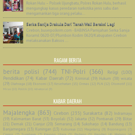
Rokan Hulu – Polsek Ujungbatu, Polres Rokan Hulu, berhasil
mengungkap kasus peredaran narkotika jenis sabu dan
mengamankan tiga orang pelaku...
Serka Sanija Drakula Dari Tanah Wali Beraksi Lagi
Cirebon, buserpolkrim.com - BABINSA Pamijahan Serka Sanija
Koramil 0620-07/Plumbon Kodim 0620/Kabupaten Cirebon
melaksanakan Baksos ...
RAGAM BERITA
berita polisi
(744)
TNI-Polri
(366)
Religi
(100)
Pendidikan
(74)
Kabar Daerah
(72)
Kriminal
(39)
Hukum
(38)
wisata
(29)
Olahraga
(18)
Ekonomi
(17)
Kesehatan
(15)
Ormas
(12)
PLN
(12)
Otomotif
(11)
Miras
(10)
Politik
(10)
Advetorial
(9)
KABAR DAERAH
Majalengka
(863)
Cirebon
(235)
Surakarta
(82)
Indramayu
(59)
Kalimantan Barat
(53)
Boyolali
(52)
Jakarta
(52)
Pontianak
(29)
Blitar
(21)
Demak
(21)
Cianjur
(20)
Semarang
(14)
Sukoharjo
(14)
Bandung
(13)
Banjarnegara
(13)
Kuningan
(13)
Kuburaya
(12)
Magelang
(9)
Bojonegoro
(7)
Ciamis
(7)
Surabaya
(7)
Kayong Utara
(5)
Padang
(5)
Kendari
(4)
Malang
(4)