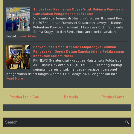
Tingkatkan Keamanan Obyek Vital, Babinsa Purwosari
Laksanakan Pengamanan di Stasiun
Surakarta - Bertempat di Stasiun Purwosari Jl. Slamet Riyadi
No.507 Kelurahan Purwosari Kecamatan Laweyan, Babinsa
Kelurahan Purwosari Koramil 01 Laweyan Kodim Surakarta
Serma Sugiyarto dan Sertu Murdianto melaksanakan
kegiat…
Read More
Berikan Rasa Aman, Kapolres Majalengka Lakukan
Pengecekan Gereja Dalam Rangka Jelang Pelaksanaan
Kebaktian Malam Natal
RN NEWS (Majalengka) - Kapolres Majalengka Polda Jabar
AKBP Indra Novianto, S.I.K.,M.H.M.Si.,CPHR mengunjungi
sejumlah gereja untuk mengecek kesiapan personel
pengamanan dalam rangka Operasi Lilin Lodaya 2024.Pengecekan ini s…
Read More
← Posting Lebih Baru
Beranda
Posting Lama →