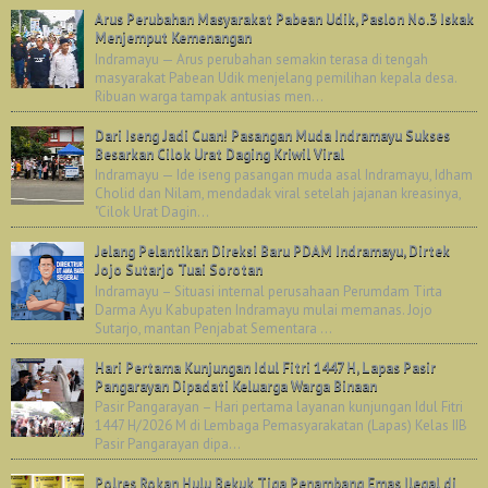
Arus Perubahan Masyarakat Pabean Udik, Paslon No.3 Iskak
Menjemput Kemenangan
Indramayu — Arus perubahan semakin terasa di tengah
masyarakat Pabean Udik menjelang pemilihan kepala desa.
Ribuan warga tampak antusias men...
Dari Iseng Jadi Cuan! Pasangan Muda Indramayu Sukses
Besarkan Cilok Urat Daging Kriwil Viral
Indramayu — Ide iseng pasangan muda asal Indramayu, Idham
Cholid dan Nilam, mendadak viral setelah jajanan kreasinya,
"Cilok Urat Dagin...
Jelang Pelantikan Direksi Baru PDAM Indramayu, Dirtek
Jojo Sutarjo Tuai Sorotan
Indramayu – Situasi internal perusahaan Perumdam Tirta
Darma Ayu Kabupaten Indramayu mulai memanas. Jojo
Sutarjo, mantan Penjabat Sementara ...
Hari Pertama Kunjungan Idul Fitri 1447 H, Lapas Pasir
Pangarayan Dipadati Keluarga Warga Binaan
Pasir Pangarayan – Hari pertama layanan kunjungan Idul Fitri
1447 H/2026 M di Lembaga Pemasyarakatan (Lapas) Kelas IIB
Pasir Pangarayan dipa...
Polres Rokan Hulu Bekuk Tiga Penambang Emas Ilegal di