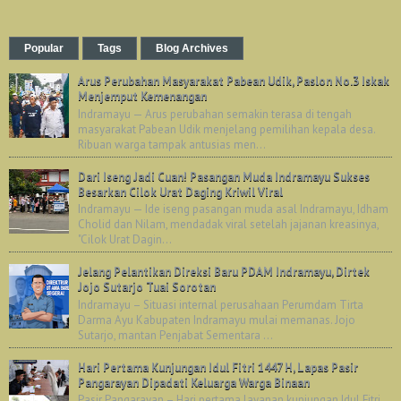
Popular
Tags
Blog Archives
Arus Perubahan Masyarakat Pabean Udik, Paslon No.3 Iskak
Menjemput Kemenangan
Indramayu — Arus perubahan semakin terasa di tengah
masyarakat Pabean Udik menjelang pemilihan kepala desa.
Ribuan warga tampak antusias men...
Dari Iseng Jadi Cuan! Pasangan Muda Indramayu Sukses
Besarkan Cilok Urat Daging Kriwil Viral
Indramayu — Ide iseng pasangan muda asal Indramayu, Idham
Cholid dan Nilam, mendadak viral setelah jajanan kreasinya,
"Cilok Urat Dagin...
Jelang Pelantikan Direksi Baru PDAM Indramayu, Dirtek
Jojo Sutarjo Tuai Sorotan
Indramayu – Situasi internal perusahaan Perumdam Tirta
Darma Ayu Kabupaten Indramayu mulai memanas. Jojo
Sutarjo, mantan Penjabat Sementara ...
Hari Pertama Kunjungan Idul Fitri 1447 H, Lapas Pasir
Pangarayan Dipadati Keluarga Warga Binaan
Pasir Pangarayan – Hari pertama layanan kunjungan Idul Fitri