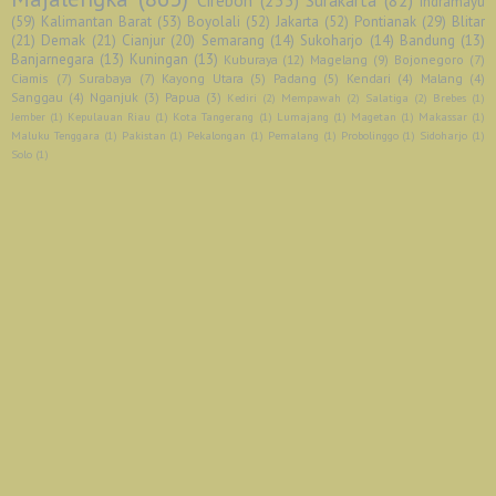
Cirebon
(235)
Surakarta
(82)
Indramayu
(59)
Kalimantan Barat
(53)
Boyolali
(52)
Jakarta
(52)
Pontianak
(29)
Blitar
(21)
Demak
(21)
Cianjur
(20)
Semarang
(14)
Sukoharjo
(14)
Bandung
(13)
Banjarnegara
(13)
Kuningan
(13)
Kuburaya
(12)
Magelang
(9)
Bojonegoro
(7)
Ciamis
(7)
Surabaya
(7)
Kayong Utara
(5)
Padang
(5)
Kendari
(4)
Malang
(4)
Sanggau
(4)
Nganjuk
(3)
Papua
(3)
Kediri
(2)
Mempawah
(2)
Salatiga
(2)
Brebes
(1)
Jember
(1)
Kepulauan Riau
(1)
Kota Tangerang
(1)
Lumajang
(1)
Magetan
(1)
Makassar
(1)
Maluku Tenggara
(1)
Pakistan
(1)
Pekalongan
(1)
Pemalang
(1)
Probolinggo
(1)
Sidoharjo
(1)
Solo
(1)