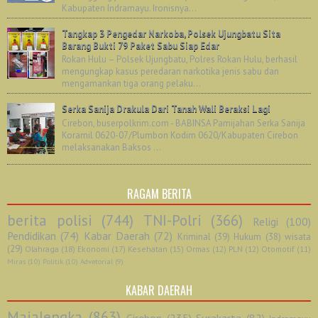
Kabupaten Indramayu. Ironisnya...
Tangkap 3 Pengedar Narkoba, Polsek Ujungbatu Sita
Barang Bukti 79 Paket Sabu Siap Edar
Rokan Hulu – Polsek Ujungbatu, Polres Rokan Hulu, berhasil
mengungkap kasus peredaran narkotika jenis sabu dan
mengamankan tiga orang pelaku...
Serka Sanija Drakula Dari Tanah Wali Beraksi Lagi
Cirebon, buserpolkrim.com - BABINSA Pamijahan Serka Sanija
Koramil 0620-07/Plumbon Kodim 0620/Kabupaten Cirebon
melaksanakan Baksos ...
RAGAM BERITA
berita polisi
(744)
TNI-Polri
(366)
Religi
(100)
Pendidikan
(74)
Kabar Daerah
(72)
Kriminal
(39)
Hukum
(38)
wisata
(29)
Olahraga
(18)
Ekonomi
(17)
Kesehatan
(15)
Ormas
(12)
PLN
(12)
Otomotif
(11)
Miras
(10)
Politik
(10)
Advetorial
(9)
KABAR DAERAH
Majalengka
(863)