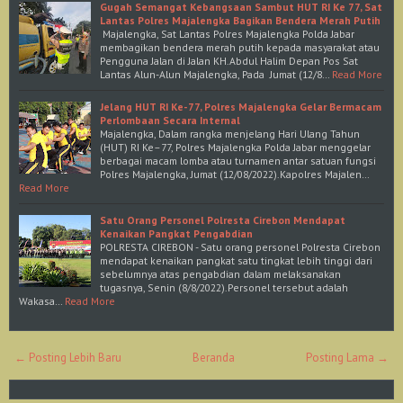
Gugah Semangat Kebangsaan Sambut HUT RI Ke 77, Sat
Lantas Polres Majalengka Bagikan Bendera Merah Putih
Majalengka, Sat Lantas Polres Majalengka Polda Jabar
membagikan bendera merah putih kepada masyarakat atau
Pengguna Jalan di Jalan KH.Abdul Halim Depan Pos Sat
Lantas Alun-Alun Majalengka, Pada Jumat (12/8…
Read More
Jelang HUT RI Ke-77, Polres Majalengka Gelar Bermacam
Perlombaan Secara Internal
Majalengka, Dalam rangka menjelang Hari Ulang Tahun
(HUT) RI Ke–77, Polres Majalengka Polda Jabar menggelar
berbagai macam lomba atau turnamen antar satuan fungsi
Polres Majalengka, Jumat (12/08/2022).Kapolres Majalen…
Read More
Satu Orang Personel Polresta Cirebon Mendapat
Kenaikan Pangkat Pengabdian
POLRESTA CIREBON - Satu orang personel Polresta Cirebon
mendapat kenaikan pangkat satu tingkat lebih tinggi dari
sebelumnya atas pengabdian dalam melaksanakan
tugasnya, Senin (8/8/2022).Personel tersebut adalah
Wakasa…
Read More
← Posting Lebih Baru
Beranda
Posting Lama →