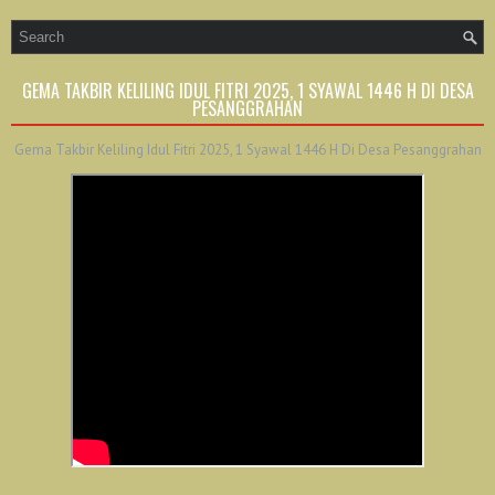
GEMA TAKBIR KELILING IDUL FITRI 2025, 1 SYAWAL 1446 H DI DESA
PESANGGRAHAN
Gema Takbir Keliling Idul Fitri 2025, 1 Syawal 1446 H Di Desa Pesanggrahan