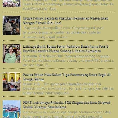
1447 H/2026 M di Lembaga Pemasyarakatan (Lapas) Kelas IIB
Pasir Pangarayan dipa...
Upaya Polsek Banjaran Pastikan Keamanan Masyarakat
Dengan Patroli Dini Hari
Majalengka, buserpolkrim.com - Guna mengantisipasi
terjadinya gangguan kamtibmas dan tindak kejahatan
utamanya yang terjadi pada m...
Lahirnya Batik Buana Sekar Kedaton, Buah Karya Persit
Kartika Chandra Kirana Cabang L Kodim Surakarta
Surakarta - Dialah Cita Putri Karisma Sari seorang Anggota
Persit Kartika Chandra Kirana Cabang L Kodim 0735.Surakarta,
Istri dari Peltu I D...
Polres Rokan Hulu Bekuk Tiga Penambang Emas Ilegal di
Sungai Rokan
Rokan Hulu – Tim gabungan Satuan Reserse Kriminal
(Satreskrim) Polres Rokan Hulu berhasil mengungkap aktivitas
pertambangan emas tanpa izin ...
PBVSI Indramayu Prihatin, GOR Singalodra Baru Dirawat
Sudah Dicemari Vandalisme
Indramayu — Aksi vandalisme berupa coretan-coretan tidak
bertanggung jawab kembali terjadi di GOR Singalodra,