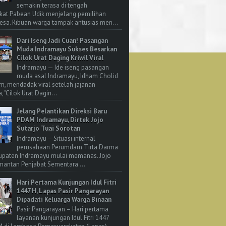
semakin terasa di tengah
kat Pabean Udik menjelang pemilihan
esa. Ribuan warga tampak antusias men...
Dari Iseng Jadi Cuan! Pasangan
Muda Indramayu Sukses Besarkan
Cilok Urat Daging Kriwil Viral
Indramayu — Ide iseng pasangan
muda asal Indramayu, Idham Cholid
m, mendadak viral setelah jajanan
, "Cilok Urat Dagin...
Jelang Pelantikan Direksi Baru
PDAM Indramayu, Dirtek Jojo
Sutarjo Tuai Sorotan
Indramayu – Situasi internal
perusahaan Perumdam Tirta Darma
upaten Indramayu mulai memanas. Jojo
 mantan Penjabat Sementara ...
Hari Pertama Kunjungan Idul Fitri
1447 H, Lapas Pasir Pangarayan
Dipadati Keluarga Warga Binaan
Pasir Pangarayan – Hari pertama
layanan kunjungan Idul Fitri 1447