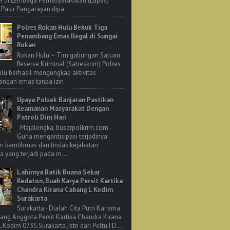
M di Lembaga Pemasyarakatan (Lapas)
 Pasir Pangarayan dipa...
Polres Rokan Hulu Bekuk Tiga
Penambang Emas Ilegal di Sungai
Rokan
Rokan Hulu – Tim gabungan Satuan
Reserse Kriminal (Satreskrim) Polres
lu berhasil mengungkap aktivitas
ngan emas tanpa izin ...
Upaya Polsek Banjaran Pastikan
Keamanan Masyarakat Dengan
Patroli Dini Hari
Majalengka, buserpolkrim.com -
Guna mengantisipasi terjadinya
n kamtibmas dan tindak kejahatan
 yang terjadi pada m...
Lahirnya Batik Buana Sekar
Kedaton, Buah Karya Persit Kartika
Chandra Kirana Cabang L Kodim
Surakarta
Surakarta - Dialah Cita Putri Karisma
rang Anggota Persit Kartika Chandra Kirana
Kodim 0735.Surakarta, Istri dari Peltu I D...