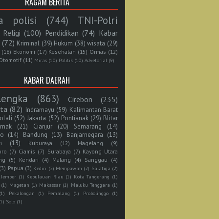
RAGAM BERITA
a polisi
(744)
TNI-Polri
Religi
(100)
Pendidikan
(74)
Kabar
(72)
Kriminal
(39)
Hukum
(38)
wisata
(29)
(18)
Ekonomi
(17)
Kesehatan
(15)
Ormas
(12)
Otomotif
(11)
Miras
(10)
Politik
(10)
Advetorial
(9)
KABAR DAERAH
lengka
(863)
Cirebon
(235)
rta
(82)
Indramayu
(59)
Kalimantan Barat
olali
(52)
Jakarta
(52)
Pontianak
(29)
Blitar
mak
(21)
Cianjur
(20)
Semarang
(14)
jo
(14)
Bandung
(13)
Banjarnegara
(13)
n
(13)
Kuburaya
(12)
Magelang
(9)
oro
(7)
Ciamis
(7)
Surabaya
(7)
Kayong Utara
ng
(5)
Kendari
(4)
Malang
(4)
Sanggau
(4)
(3)
Papua
(3)
Kediri
(2)
Mempawah
(2)
Salatiga
(2)
Jember
(1)
Kepulauan Riau
(1)
Kota Tangerang
(1)
(1)
Magetan
(1)
Makassar
(1)
Maluku Tenggara
(1)
(1)
Pekalongan
(1)
Pemalang
(1)
Probolinggo
(1)
(1)
Solo
(1)