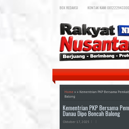
BOX REDAKSI
KONTAK KAMI 081222943300
Home
» » Kementrian PKP Bersama Pemka
Balong
Kementrian PKP Bersama Pem
Danau Dipo Boncah Balong
Oktober 17, 2025