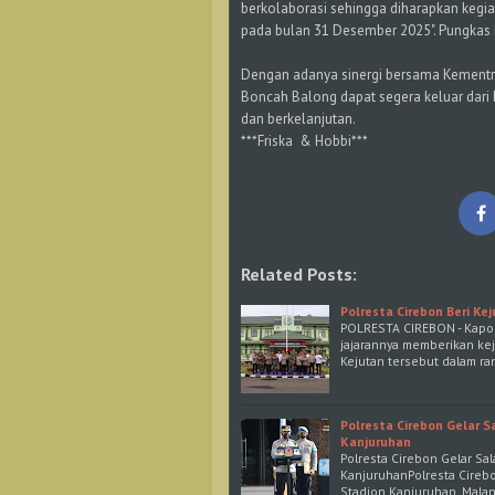
berkolaborasi sehingga diharapkan kegiat
pada bulan 31 Desember 2025". Pungkas
Dengan adanya sinergi bersama Kementri
Boncah Balong dapat segera keluar dari 
dan berkelanjutan.
***Friska & Hobbi***
Related Posts:
Polresta Cirebon Beri Ke
POLRESTA CIREBON - Kapolr
jajarannya memberikan kej
Kejutan tersebut dalam r
Polresta Cirebon Gelar 
Kanjuruhan
Polresta Cirebon Gelar Sa
KanjuruhanPolresta Cirebo
Stadion Kanjuruhan, Malan