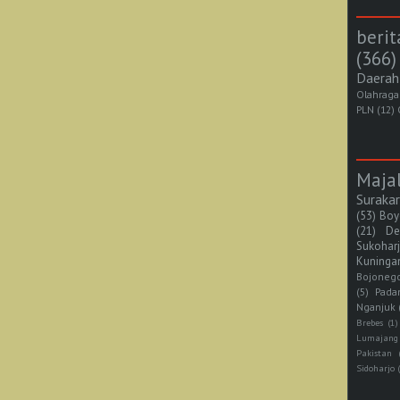
berit
(366)
Daerah
Olahraga
PLN
(12)
Maja
Suraka
(53)
Boy
(21)
De
Sukohar
Kuninga
Bojoneg
(5)
Pada
Nganjuk
Brebes
(1)
Lumajang
Pakistan
Sidoharjo