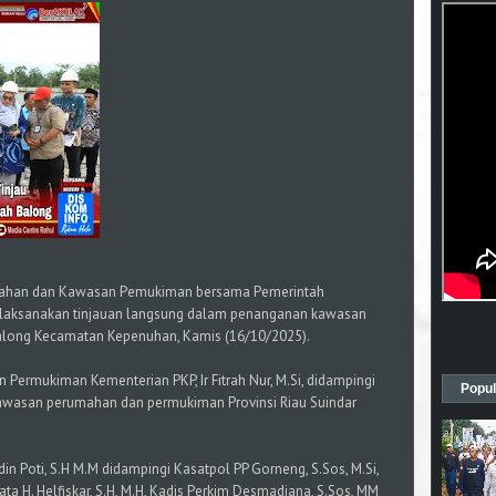
mahan dan Kawasan Pemukiman bersama Pemerintah
 laksanakan tinjauan langsung dalam penanganan kawasan
along Kecamatan Kepenuhan, Kamis (16/10/2025).
 Permukiman Kementerian PKP, Ir Fitrah Nur, M.Si, didampingi
Popul
 Kawasan perumahan dan permukiman Provinsi Riau Suindar
din Poti, S.H M.M didampingi Kasatpol PP Gorneng, S.Sos, M.Si,
sata H. Helfiskar, S.H, M.H, Kadis Perkim Desmadiana, S.Sos, MM