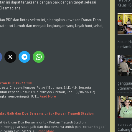
H/2026 
an ini dapat terlaksana dengan baik dengan target selesai
Kelas IIB
 Desmadiana.
an PKP dan lintas sektor ini, diharapkan kawasan Danau Dipo
kategori kumuh dan menjadi lingkungan yang layak huni, sehat,
Rokan Hu
pertamba
ganggua
jutan HUT ke-77 TNI
esta Cirebon, Kombes Pol Arif Budiman, S.I.K, M.H, beserta
utamanya
utan kepada unsur TNI di wilayah Cirebon, Rabu (5/10/2021l2).
angka memperingati HUT…
Read More
Salat Gaib dan Doa Bersama untuk Korban Tragedi Stadion
lat Gaib dan Doa Bersama untuk Korban Tragedi Stadion
Sari seo
n menggelar salat gaib dan doa bersama untuk para korban tragedi
Cabang L 
g, Senin (3/10/2022). K…
Read More