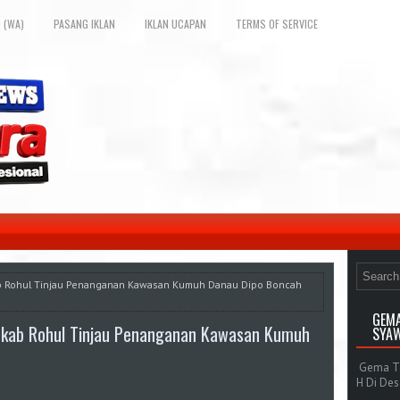
 (WA)
PASANG IKLAN
IKLAN UCAPAN
TERMS OF SERVICE
b Rohul Tinjau Penanganan Kawasan Kumuh Danau Dipo Boncah
GEMA
kab Rohul Tinjau Penanganan Kawasan Kumuh
SYAW
Gema Tak
H Di De