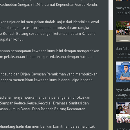
chruddin Siregar, ST.,MT, Camat Kepenuhan Gustia Hendri,
masyara
kepala d
n tinjauan ini merupakan tindak lanjut dari identifikasi awal
tur dasar, serta usulan kegiatan prioritas dalam rangka
 Boncah Balong sesuai dengan ketentuan dalam Rencana
upaten Rohul.
dan Nila
aksanaan penanganan kawasan kumuh ini dengan mengarahkan
kreasinya
alam pelaksanaan kegiatan agar terlaksana dengan baik dan
ngsung dari Dirjen Kawasan Pemukiman yang membuktikan
uk segera menertibkan kawasan kumuh danau dipo boncah
Ayu Kab
Sutarjo,
madiana menyampaikan rencana penanganan difokuskan
mpah Reduce, Reuse, Recycle), Drainase, Sanitasi dan
awasan kumuh Danau Dipo Boncah Balong Kecamatan
g diundang hadir dan memberikan komitmen bersama untuk