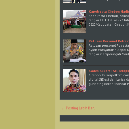
Kapolresta Cirebon Hadir
Kapolresta Cirebon, Kombes
rangka HUT TNI ke - 77 Ta
0620/Kabupaten Cirebon.
Ratusan Personel Polrest
Ratusan personel Polresta
Syarif Hidayatullah Aspol 
rangka memperingati Mau
Kades Sukardi, SE, Tera
Cirebon, buserpolkrim.com
digital SiDesi dan Laris
guna tingkatkan Standar 
← Posting Lebih Baru