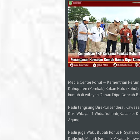
Media Center Rohul — Kementrian Peru
Kabupaten (Pemkab) Rokan Hulu (Rohul)
kumuh di wilayah Danau Dipo Boncah B
Hadir langsung Direktur Jenderal Kawasan
Kasi Wilayah 1 Widia Yulianti, Kasatker
Agung.
Hadir juga Wakil Bupati Rohul H. Syafarud
Kadishub Minarli Ismail, S.P, Kadis Pariwi