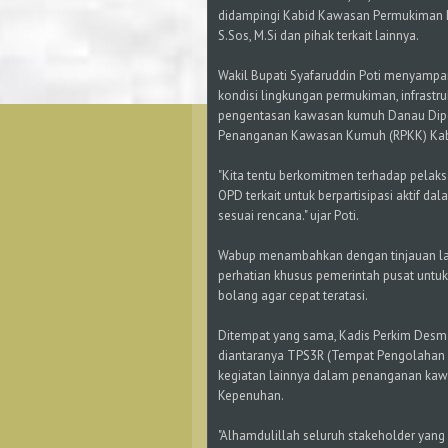
didampingi Kabid Kawasan Permukiman Fa
S.Sos, M.Si dan pihak terkait lainnya.
Wakil Bupati Syafaruddin Poti menyampaika
kondisi lingkungan permukiman, infrastruk
pengentasan kawasan kumuh Danau Dipo
Penanganan Kawasan Kumuh (RPKK) Kab
"Kita tentu berkomitmen terhadap pel
OPD terkait untuk berpartisipasi aktif d
sesuai rencana." ujar Poti.
Wabup menambahkan dengan tinjauan la
perhatian khusus pemerintah pusat unt
bolang agar cepat teratasi.
Ditempat yang sama, Kadis Perkim Des
diantaranya TPS3R (Tempat Pengolahan Sa
kegiatan lainnya dalam penanganan k
Kepenuhan.
"Alhamdulillah seluruh stakeholder yan