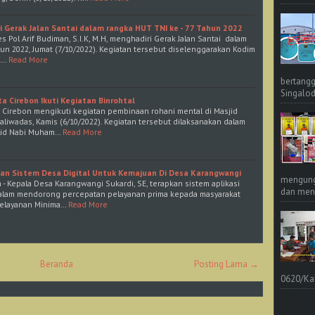
i Gerak Jalan Santai dalam rangka HUT TNI ke - 77 Tahun 2022
 Pol Arif Budiman, S.I.K, M.H, menghadiri Gerak Jalan Santai dalam
hun 2022, Jumat (7/10/2022). Kegiatan tersebut diselenggarakan Kodim
K…
Read More
bertangg
Singalod
a Cirebon Ikuti Kegiatan Binrohtal
 Cirebon mengikuti kegiatan pembinaan rohani mental di Masjid
Kaliwadas, Kamis (6/10/2022). Kegiatan tersebut dilaksanakan dalam
lid Nabi Muham…
Read More
pkan Sistem Desa Digital Untuk Kemajuan Di Desa Karangwangi
mengungk
 - Kepala Desa Karangwangi Sukardi, SE, terapkan sistem aplikasi
dan meng
a dalam mendorong percepatan pelayanan prima kepada masyarakat
Pelayanan Minima…
Read More
Beranda
Posting Lama →
0620/Ka