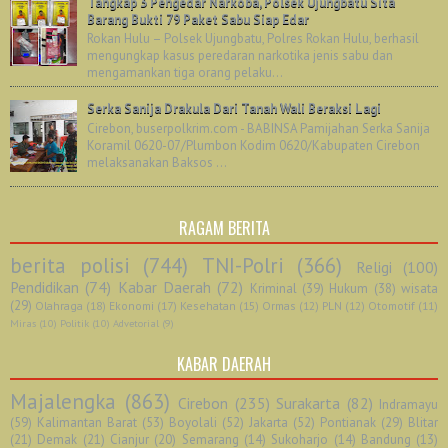
Tangkap 3 Pengedar Narkoba, Polsek Ujungbatu Sita
Barang Bukti 79 Paket Sabu Siap Edar
Rokan Hulu – Polsek Ujungbatu, Polres Rokan Hulu, berhasil
mengungkap kasus peredaran narkotika jenis sabu dan
mengamankan tiga orang pelaku...
Serka Sanija Drakula Dari Tanah Wali Beraksi Lagi
Cirebon, buserpolkrim.com - BABINSA Pamijahan Serka Sanija
Koramil 0620-07/Plumbon Kodim 0620/Kabupaten Cirebon
melaksanakan Baksos ...
RAGAM BERITA
berita polisi
(744)
TNI-Polri
(366)
Religi
(100)
Pendidikan
(74)
Kabar Daerah
(72)
Kriminal
(39)
Hukum
(38)
wisata
(29)
Olahraga
(18)
Ekonomi
(17)
Kesehatan
(15)
Ormas
(12)
PLN
(12)
Otomotif
(11)
Miras
(10)
Politik
(10)
Advetorial
(9)
KABAR DAERAH
Majalengka
(863)
Cirebon
(235)
Surakarta
(82)
Indramayu
(59)
Kalimantan Barat
(53)
Boyolali
(52)
Jakarta
(52)
Pontianak
(29)
Blitar
(21)
Demak
(21)
Cianjur
(20)
Semarang
(14)
Sukoharjo
(14)
Bandung
(13)