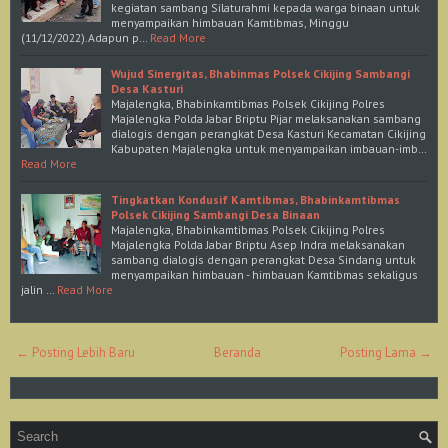
kegiatan sambang Silaturahmi kepada warga binaan untuk
menyampaikan himbauan Kamtibmas, Minggu
(11/12/2022).Adapun p…
Read More
Wujud Sinergitas, Bhabinmas Polsek Cikijing Sambangi
Desa Kasturi
Majalengka, Bhabinkamtibmas Polsek Cikijing Polres
Majalengka Polda Jabar Briptu Pijar melaksanakan sambang
dialogis dengan perangkat Desa Kasturi Kecamatan Cikijing
Kabupaten Majalengka untuk menyampaikan imbauan-imb…
Read More
Tingkatkan Kondusif Kamtibmas, Bhabinkamtibmas
Polsek Cikijing Sambangi Desa Binaan
Majalengka, Bhabinkamtibmas Polsek Cikijing Polres
Majalengka Polda Jabar Briptu Asep Indra melaksanakan
sambang dialogis dengan perangkat Desa Sindang untuk
menyampaikan himbauan - himbauan Kamtibmas sekaligus
jalin …
Read More
← Posting Lebih Baru
Beranda
Posting Lama →