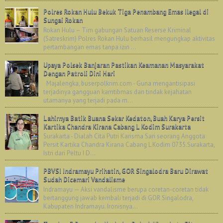
Polres Rokan Hulu Bekuk Tiga Penambang Emas Ilegal di
Sungai Rokan
Rokan Hulu – Tim gabungan Satuan Reserse Kriminal
(Satreskrim) Polres Rokan Hulu berhasil mengungkap aktivitas
pertambangan emas tanpa izin ...
Upaya Polsek Banjaran Pastikan Keamanan Masyarakat
Dengan Patroli Dini Hari
Majalengka, buserpolkrim.com - Guna mengantisipasi
terjadinya gangguan kamtibmas dan tindak kejahatan
utamanya yang terjadi pada m...
Lahirnya Batik Buana Sekar Kedaton, Buah Karya Persit
Kartika Chandra Kirana Cabang L Kodim Surakarta
Surakarta - Dialah Cita Putri Karisma Sari seorang Anggota
Persit Kartika Chandra Kirana Cabang L Kodim 0735.Surakarta,
Istri dari Peltu I D...
PBVSI Indramayu Prihatin, GOR Singalodra Baru Dirawat
Sudah Dicemari Vandalisme
Indramayu — Aksi vandalisme berupa coretan-coretan tidak
bertanggung jawab kembali terjadi di GOR Singalodra,
Kabupaten Indramayu. Ironisnya...