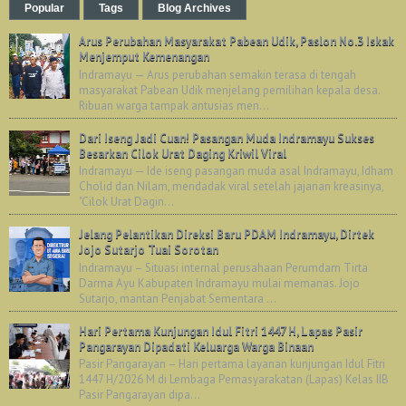
Popular
Tags
Blog Archives
Arus Perubahan Masyarakat Pabean Udik, Paslon No.3 Iskak
Menjemput Kemenangan
Indramayu — Arus perubahan semakin terasa di tengah
masyarakat Pabean Udik menjelang pemilihan kepala desa.
Ribuan warga tampak antusias men...
Dari Iseng Jadi Cuan! Pasangan Muda Indramayu Sukses
Besarkan Cilok Urat Daging Kriwil Viral
Indramayu — Ide iseng pasangan muda asal Indramayu, Idham
Cholid dan Nilam, mendadak viral setelah jajanan kreasinya,
"Cilok Urat Dagin...
Jelang Pelantikan Direksi Baru PDAM Indramayu, Dirtek
Jojo Sutarjo Tuai Sorotan
Indramayu – Situasi internal perusahaan Perumdam Tirta
Darma Ayu Kabupaten Indramayu mulai memanas. Jojo
Sutarjo, mantan Penjabat Sementara ...
Hari Pertama Kunjungan Idul Fitri 1447 H, Lapas Pasir
Pangarayan Dipadati Keluarga Warga Binaan
Pasir Pangarayan – Hari pertama layanan kunjungan Idul Fitri
1447 H/2026 M di Lembaga Pemasyarakatan (Lapas) Kelas IIB
Pasir Pangarayan dipa...