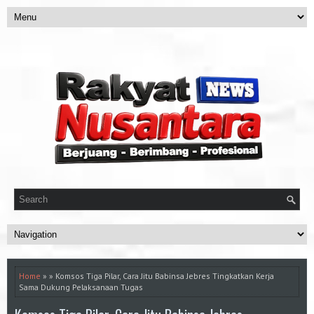
Home
» » Komsos Tiga Pilar, Cara Jitu Babinsa Jebres Tingkatkan Kerja
Sama Dukung Pelaksanaan Tugas