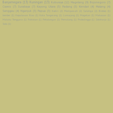
Banjarnegara
(13)
Kuningan
(13)
Kuburaya
(12)
Magelang
(9)
Bojonegoro
(7)
Ciamis
(7)
Surabaya
(7)
Kayong Utara
(5)
Padang
(5)
Kendari
(4)
Malang
(4)
Sanggau
(4)
Nganjuk
(3)
Papua
(3)
Kediri
(2)
Mempawah
(2)
Salatiga
(2)
Brebes
(1)
Jember
(1)
Kepulauan Riau
(1)
Kota Tangerang
(1)
Lumajang
(1)
Magetan
(1)
Makassar
(1)
Maluku Tenggara
(1)
Pakistan
(1)
Pekalongan
(1)
Pemalang
(1)
Probolinggo
(1)
Sidoharjo
(1)
Solo
(1)