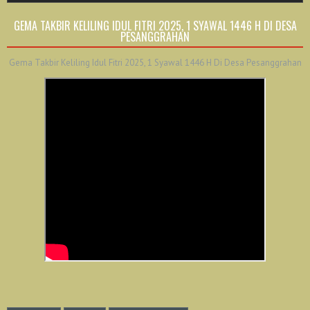
GEMA TAKBIR KELILING IDUL FITRI 2025, 1 SYAWAL 1446 H DI DESA
PESANGGRAHAN
Gema Takbir Keliling Idul Fitri 2025, 1 Syawal 1446 H Di Desa Pesanggrahan