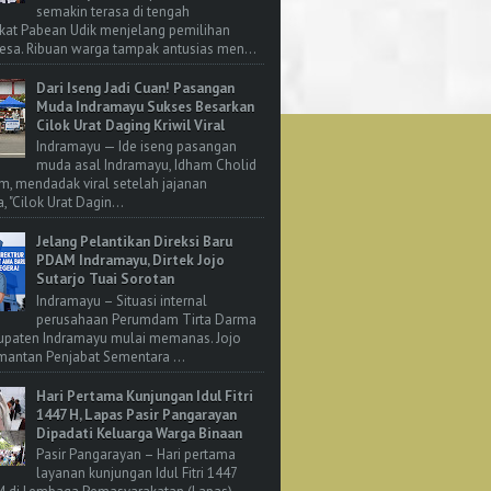
semakin terasa di tengah
kat Pabean Udik menjelang pemilihan
esa. Ribuan warga tampak antusias men...
Dari Iseng Jadi Cuan! Pasangan
Muda Indramayu Sukses Besarkan
Cilok Urat Daging Kriwil Viral
Indramayu — Ide iseng pasangan
muda asal Indramayu, Idham Cholid
m, mendadak viral setelah jajanan
, "Cilok Urat Dagin...
Jelang Pelantikan Direksi Baru
PDAM Indramayu, Dirtek Jojo
Sutarjo Tuai Sorotan
Indramayu – Situasi internal
perusahaan Perumdam Tirta Darma
upaten Indramayu mulai memanas. Jojo
 mantan Penjabat Sementara ...
Hari Pertama Kunjungan Idul Fitri
1447 H, Lapas Pasir Pangarayan
Dipadati Keluarga Warga Binaan
Pasir Pangarayan – Hari pertama
layanan kunjungan Idul Fitri 1447