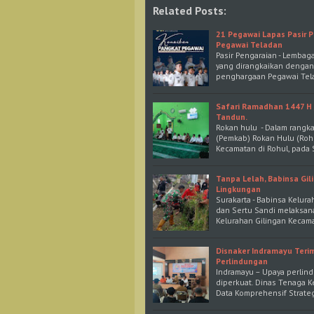
Related Posts:
21 Pegawai Lapas Pasir 
Pegawai Teladan
Pasir Pengaraian - Lembag
yang dirangkaikan dengan
penghargaan Pegawai Tela
Safari Ramadhan 1447 H 
Tandun.
Rokan hulu - Dalam rangk
(Pemkab) Rokan Hulu (Roh
Kecamatan di Rohul, pada
Tanpa Lelah, Babinsa Gil
Lingkungan
Surakarta - Babinsa Kelura
dan Sertu Sandi melaksana
Kelurahan Gilingan Kecama
Disnaker Indramayu Teri
Perlindungan
Indramayu – Upaya perlind
diperkuat. Dinas Tenaga K
Data Komprehensif Strateg