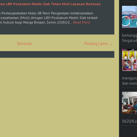
 dan LBH Posbakum Madin Siak Teken MoU Layanan Bantuan
a Pemasyarakatan Kelas IIB Pasir Pangarayan melaksanakan
sepahaman (MoU) dengan LBH Posbakum Madin Siak terkait
n hukum bagi Warga Binaan, Senin (23/02/2…
Read More
bertangg
Singalod
Beranda
Posting Lama →
mengungk
dan meng
0620/Ka