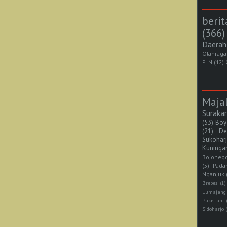
berit
(366)
Daerah
Olahraga
PLN
(12)
Maja
Suraka
(53)
Boy
(21)
De
Sukohar
Kuninga
Bojoneg
(5)
Pada
Nganjuk
Brebes
(1)
Lumajang
Pakistan
Sidoharjo