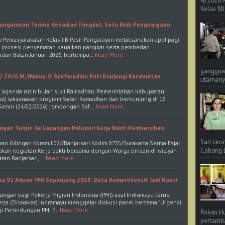
H/2026 
Kelas IIB
Pangarayan Terima Kenaikan Pangkat, Satu Raih Penghargaan
a Pemasyarakatan Kelas IIB Pasir Pangarayan melaksanakan apel pagi
 prosesi penyematan kenaikan pangkat serta pemberian
dan Bulan Januari 2026, bertempa…
Read More
ganggua
/ 2026 M, Wabup H. Syafaruddin Poti Kunjungi Kecamatan
utamanya
a agenda rutin bulan suci Ramadhan, Pemerintahan Kabupaten
ul) laksanakan program Safari Ramadhan dan berkunjung di 16
 Senin (24/02/2026) rombongan Saf…
Read More
ingan Terjun Ke Lapangan Pelopori Kerja Bakti Pembersihan
Sari seo
han Gilingan Koramil 02//Banjarsari Kodim 0735/Surakarta Serma Fajar
Cabang L 
kan kegiatan Kerja bakti bersama dengan Warga binaan di wilayah
tan Banjarsari, …
Read More
ma 92 Aduan PMI Sepanjang 2025, Data Komprehensif Jadi Kunci
ungan bagi Pekerja Migran Indonesia (PMI) asal Indramayu terus
erja (Disnaker) Indramayu menggelar diskusi panel bertema "Urgensi
i Perlindungan PMI P…
Read More
Rokan Hu
pertamba