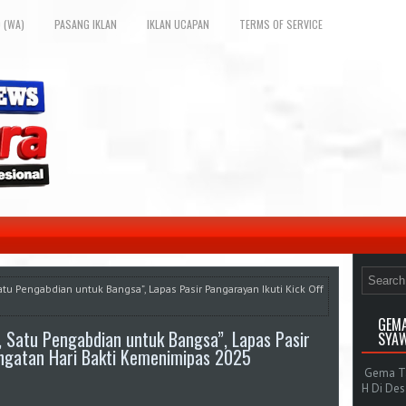
 (WA)
PASANG IKLAN
IKLAN UCAPAN
TERMS OF SERVICE
tu Pengabdian untuk Bangsa”, Lapas Pasir Pangarayan Ikuti Kick Off
GEMA
 Satu Pengabdian untuk Bangsa”, Lapas Pasir
SYAW
ingatan Hari Bakti Kemenimipas 2025
Gema Tak
H Di De