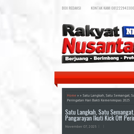
BOX REDAKSI
KONTAK KAMI 081222943300
Home
» » Satu Langkah, Satu Semangat, Sa
Peringatan Hari Bakti Kemenimipas 2025
Satu Langkah, Satu Semangat,
Pangarayan Ikuti Kick Off Per
November 07, 2025