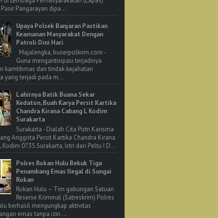
M di Lembaga Pemasyarakatan (Lapas)
 Pasir Pangarayan dipa...
Upaya Polsek Banjaran Pastikan
Keamanan Masyarakat Dengan
Patroli Dini Hari
Majalengka, buserpolkrim.com -
Guna mengantisipasi terjadinya
n kamtibmas dan tindak kejahatan
 yang terjadi pada m...
Lahirnya Batik Buana Sekar
Kedaton, Buah Karya Persit Kartika
Chandra Kirana Cabang L Kodim
Surakarta
Surakarta - Dialah Cita Putri Karisma
rang Anggota Persit Kartika Chandra Kirana
Kodim 0735.Surakarta, Istri dari Peltu I D...
Polres Rokan Hulu Bekuk Tiga
Penambang Emas Ilegal di Sungai
Rokan
Rokan Hulu – Tim gabungan Satuan
Reserse Kriminal (Satreskrim) Polres
lu berhasil mengungkap aktivitas
ngan emas tanpa izin ...