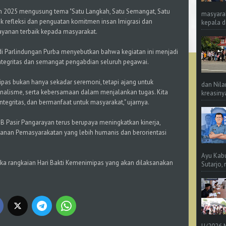
n 2025 mengusung tema "Satu Langkah, Satu Semangat, Satu
masyara
k refleksi dan penguatan komitmen insan Imigrasi dan
kepala d
yanan terbaik kepada masyarakat.
ndi Parlindungan Purba menyebutkan bahwa kegiatan ini menjadi
egritas dan semangat pengabdian seluruh pegawai.
mipas bukan hanya sekadar seremoni, tetapi ajang untuk
dan Nila
nalisme, serta kebersamaan dalam menjalankan tugas. Kita
kreasinya
ntegritas, dan bermanfaat untuk masyarakat," ujarnya.
 IIB Pasir Pangarayan terus berupaya meningkatkan kinerja,
yanan Pemasyarakatan yang lebih humanis dan berorientasi
Ayu Kab
buka rangkaian Hari Bakti Kemenimipas yang akan dilaksanakan
Sutarjo,