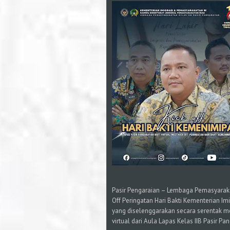
Pasir Pengaraian – Lembaga Pemasyarakat
Off Peringatan Hari Bakti Kementerian 
yang diselenggarakan secara serentak mel
virtual dari Aula Lapas Kelas IIB Pasir Pan