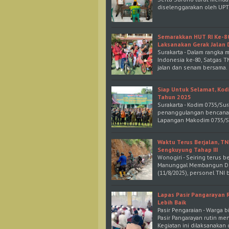
diselenggarakan oleh UPT
Semarakkan HUT RI Ke-8
Laksanakan Gerak Jalan
Surakarta - Dalam rangka
Indonesia ke-80, Satgas 
jalan dan senam bersama. 
Siap Untuk Selamat, Kod
Tahun 2025
Surakarta - Kodim 0735/Su
penanggulangan bencana al
Lapangan Makodim 0735/Sur
Waktu Terus Berjalan, T
Sengkuyung Tahap III
Wonogiri - Seiring terus 
Manunggal Membangun Des
(11/8/2025), personel TN
Lapas Pasir Pangarayan 
Lebih Baik
Pasir Pengaraian - Warga 
Pasir Pangarayan rutin m
Kegiatan ini dilaksanakan 