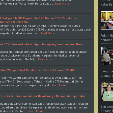
H/2026 
D Puskesmas Wuryantoro. bertempat di…
Read More
Kelas IIB
0, Satgas TMMD Reguler Ke-125 Kodim 0735/Surakarta
 Dan Senam Bersama
 memperingati Hari Ulang Tahun (HUT) Kemerdekaan Republik
TMMD Reguler ke-125 Kodim 0735/Surakarta menggelar kegiatan gerak
Kegiatan ini dilaksanakan se…
Read More
Rokan Hu
pertamba
im 0735 Surakarta Gelar Apel Kesiapsiagaan Bencana Alam
rakarta menggelar apel gelar pasukan dalam rangka kesiapsiagaan
am di wilayah Kota Surakarta. Kegiatan ini dilaksanakan di
akarta Jln. A Yani No.349, …
Read More
NI dan Warga Kebut Pembuatan Talud di Lokasi TMMD
ganggua
utamanya
bergulirnya waktu dan semakin dekatnya jadwal penutupan TNI
a (TMMD) Sengkuyung Tahap III Kodim 0728/Wonogiri, Senin
I bersama warga terus berpacu menyel…
Read More
Rutin Gelar Siraman Rohani, Bekal Warga Binaan Menuju Hidup
binaan beragama Islam di Lembaga Pemasyarakatan (Lapas) Kelas IIB
Sari seo
endapatkan pembinaan keagamaan melalui kegiatan siraman rohani.
Cabang L 
di Masjid At-Taubah …
Read More