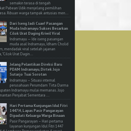
semakin terasa di tengah
kat Pabean Udik menjelang pemilihan
esa. Ribuan warga tampak antusias men...
Dari Iseng Jadi Cuan! Pasangan
Muda Indramayu Sukses Besarkan
Cilok Urat Daging Kriwil Viral
Indramayu — Ide iseng pasangan
muda asal Indramayu, Idham Cholid
m, mendadak viral setelah jajanan
, "Cilok Urat Dagin...
Jelang Pelantikan Direksi Baru
PDAM Indramayu, Dirtek Jojo
Sutarjo Tuai Sorotan
Indramayu – Situasi internal
perusahaan Perumdam Tirta Darma
upaten Indramayu mulai memanas. Jojo
 mantan Penjabat Sementara ...
Hari Pertama Kunjungan Idul Fitri
1447 H, Lapas Pasir Pangarayan
Dipadati Keluarga Warga Binaan
Pasir Pangarayan – Hari pertama
layanan kunjungan Idul Fitri 1447