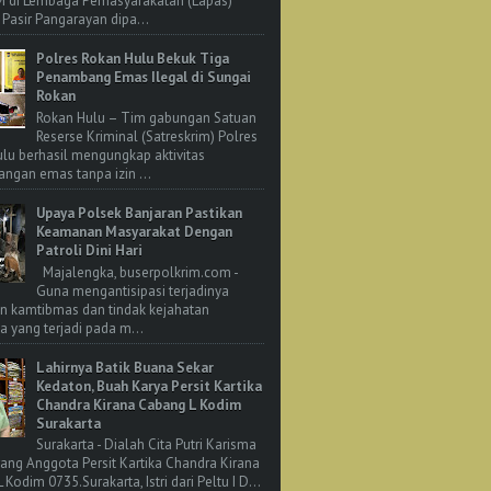
M di Lembaga Pemasyarakatan (Lapas)
 Pasir Pangarayan dipa...
Polres Rokan Hulu Bekuk Tiga
Penambang Emas Ilegal di Sungai
Rokan
Rokan Hulu – Tim gabungan Satuan
Reserse Kriminal (Satreskrim) Polres
lu berhasil mengungkap aktivitas
ngan emas tanpa izin ...
Upaya Polsek Banjaran Pastikan
Keamanan Masyarakat Dengan
Patroli Dini Hari
Majalengka, buserpolkrim.com -
Guna mengantisipasi terjadinya
n kamtibmas dan tindak kejahatan
 yang terjadi pada m...
Lahirnya Batik Buana Sekar
Kedaton, Buah Karya Persit Kartika
Chandra Kirana Cabang L Kodim
Surakarta
Surakarta - Dialah Cita Putri Karisma
rang Anggota Persit Kartika Chandra Kirana
Kodim 0735.Surakarta, Istri dari Peltu I D...