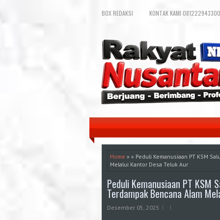
BOX REDAKSI
KONTAK KAMI 081222943300
Home
» » Peduli Kemanusiaan PT KSM Sa
Melalui Kantor Desa Teluk Aur
Peduli Kemanusiaan PT KSM 
Terdampak Bencana Alam Melal
Desember 05, 2025