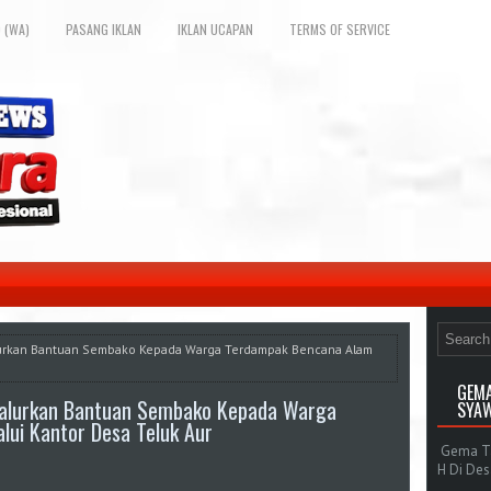
 (WA)
PASANG IKLAN
IKLAN UCAPAN
TERMS OF SERVICE
lurkan Bantuan Sembako Kepada Warga Terdampak Bencana Alam
GEMA
Salurkan Bantuan Sembako Kepada Warga
SYAW
ui Kantor Desa Teluk Aur
Gema Tak
H Di De