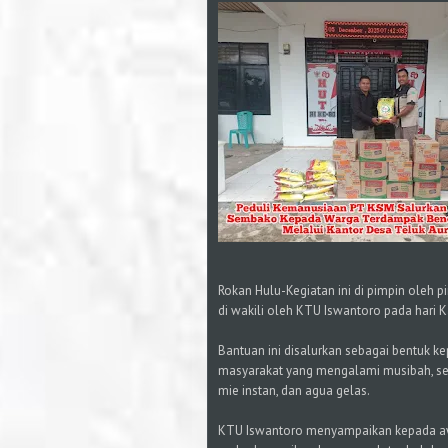
Rokan Hulu-Kegiatan ini di pimpin ole
di wakili oleh KTU Iswantoro pada hari 
Bantuan ini disalurkan sebagai bentuk k
masyarakat yang mengalami musibah, se
mie instan, dan agua gelas.
KTU Iswantoro menyampaikan kepada a