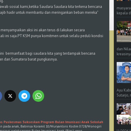
ng.
jawab sosial kami,ketika Saudara Saudara kita terkena bencana
masyara
,wajib hadir untuk membantu dan meringankan beban mereka"
kepala d
enyampaikan aksi ini akan terus di lakukan secara
kali ini saja.PT KSM punya komitmen untuk selalu peduli kondisi
dan Nila
ini bermanfaat bagi saudara kita yang terdampak bencana
kreasinya
tan dan Sumatera barat pungkasnya.
Ayu Kab
Sutarjo,
s Puskesmas Sukseskan Program Bulan Imunisasi Anak Sekolah
an pada anak, Babinsa Koramil 10/Wuryantoro Kodim 0728/Wonogiri
mpingi pelaksanaan Bulan Imunisasi Anak (Bias) yang