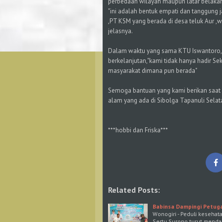
perbedaan wilayah maupun latar belaka
"ini adalah bentuk empati dan tanggung 
,PT KSM yang berada di desa teluk Aur 
jelasnya.
Dalam waktu yang sama KTU Iswantoro, m
berkelanjutan,"kami tidak hanya hadir Se
masyarakat dimana pun berada"
Semoga bantuan yang kami berikan saat 
alam yang ada di Sibolga Tapanuli Sela
***hobbi dan Friska***
Related Posts:
Babinsa Dampingi Petuga
Wonogiri - Peduli kesehat
Sertu Surono turut menda