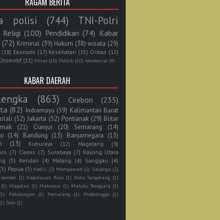
RAGAM BERITA
a polisi
(744)
TNI-Polri
Religi
(100)
Pendidikan
(74)
Kabar
(72)
Kriminal
(39)
Hukum
(38)
wisata
(29)
(18)
Ekonomi
(17)
Kesehatan
(15)
Ormas
(12)
Otomotif
(11)
Miras
(10)
Politik
(10)
Advetorial
(9)
KABAR DAERAH
lengka
(863)
Cirebon
(235)
rta
(82)
Indramayu
(59)
Kalimantan Barat
olali
(52)
Jakarta
(52)
Pontianak
(29)
Blitar
mak
(21)
Cianjur
(20)
Semarang
(14)
jo
(14)
Bandung
(13)
Banjarnegara
(13)
n
(13)
Kuburaya
(12)
Magelang
(9)
oro
(7)
Ciamis
(7)
Surabaya
(7)
Kayong Utara
ng
(5)
Kendari
(4)
Malang
(4)
Sanggau
(4)
(3)
Papua
(3)
Kediri
(2)
Mempawah
(2)
Salatiga
(2)
Jember
(1)
Kepulauan Riau
(1)
Kota Tangerang
(1)
(1)
Magetan
(1)
Makassar
(1)
Maluku Tenggara
(1)
(1)
Pekalongan
(1)
Pemalang
(1)
Probolinggo
(1)
(1)
Solo
(1)