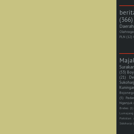
berit
(366)
Daerah
Olahraga
PLN
(12)
Maja
Suraka
(53)
Boy
(21)
De
Sukohar
Kuninga
Bojoneg
(5)
Pada
Nganjuk
Brebes
(1)
Lumajang
Pakistan
Sidoharjo