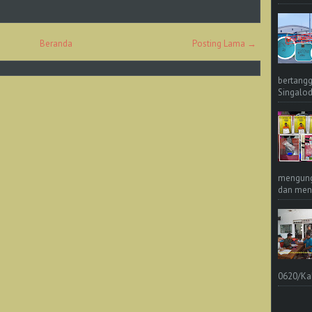
Beranda
Posting Lama →
bertangg
Singalod
mengungk
dan meng
0620/Ka