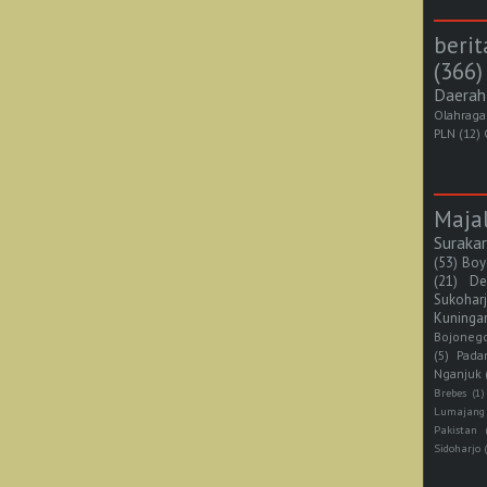
berit
(366)
Daerah
Olahraga
PLN
(12)
Maja
Suraka
(53)
Boy
(21)
De
Sukohar
Kuninga
Bojoneg
(5)
Pada
Nganjuk
Brebes
(1)
Lumajang
Pakistan
Sidoharjo