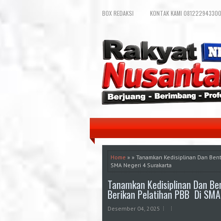
BOX REDAKSI
KONTAK KAMI 081222943300
Home
» » Tanamkan Kedisiplinan Dan Bent
SMA Negeri 4 Surakarta
Tanamkan Kedisiplinan Dan Ben
Berikan Pelatihan PBB Di SMA
Desember 04, 2025