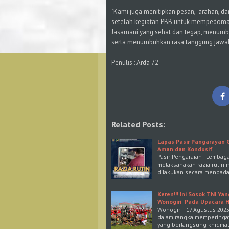
"Kami juga menitipkan pesan, arahan, d
setelah kegiatan PBB untuk mempedoma
Jasamani yang sehat dan tegap, menumb
serta menumbuhkan rasa tanggung jawab
Penulis : Arda 72
Related Posts:
Lapas Pasir Pangarayan 
Aman dan Kondusif
Pasir Pengaraian - Lembag
melaksanakan razia rutin 
dilakukan secara mendada
Keren!!! Ini Sosok TNI Y
Wonogiri Pada Upacara H
Wonogiri - 17 Agustus 202
dalam rangka memperingat
yang berlangsung khidmat