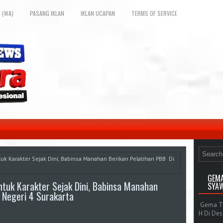
 (WA)
PASANG IKLAN
IKLAN UCAPAN
TERMS OF SERVICE
uk Karakter Sejak Dini, Babinsa Manahan Berikan Pelatihan PBB Di
GEMA
tuk Karakter Sejak Dini, Babinsa Manahan
SYAW
 Negeri 4 Surakarta
Gema Tak
H Di De