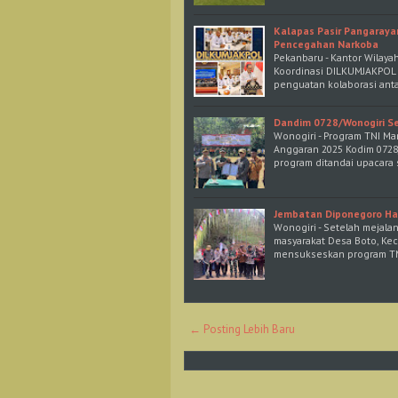
Kalapas Pasir Pangaray
Pencegahan Narkoba
Pekanbaru - Kantor Wilaya
Koordinasi DILKUMJAKPOL (
penguatan kolaborasi ant
Dandim 0728/Wonogiri S
Wonogiri - Program TNI 
Anggaran 2025 Kodim 0728
program ditandai upacara
Jembatan Diponegoro Has
Wonogiri - Setelah mejala
masyarakat Desa Boto, Ke
mensukseskan program TM
← Posting Lebih Baru