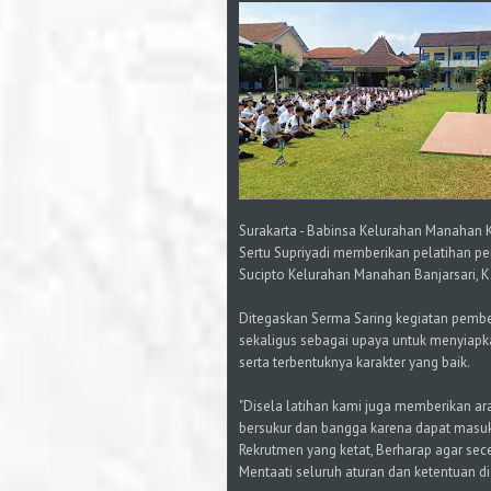
Surakarta - Babinsa Kelurahan Manahan 
Sertu Supriyadi memberikan pelatihan pera
Sucipto Kelurahan Manahan Banjarsari, K
Ditegaskan Serma Saring kegiatan pembe
sekaligus sebagai upaya untuk menyiapk
serta terbentuknya karakter yang baik.
"Disela latihan kami juga memberikan ar
bersukur dan bangga karena dapat masuk
Rekrutmen yang ketat, Berharap agar se
Mentaati seluruh aturan dan ketentuan di