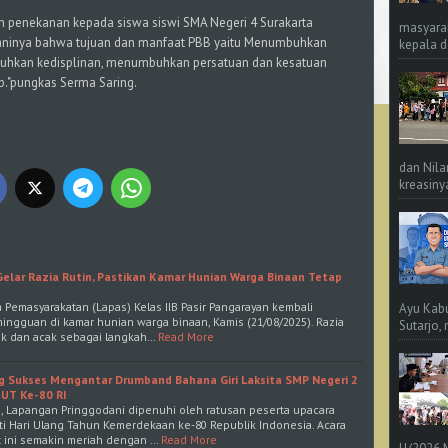
an penekanan kepada siswa siswi SMA Negeri 4 Surakarta
masyara
ninya bahwa tujuan dan manfaat PBB yaitu Menumbuhkan
kepala d
uhkan kedisplinan, menumbuhkan persatuan dan kesatuan
."pungkas Serma Saring.
dan Nila
kreasinya
Gelar Razia Rutin, Pastikan Kamar Hunian Warga Binaan Tetap
a Pemasyarakatan (Lapas) Kelas IIB Pasir Pangarayan kembali
Ayu Kab
mingguan di kamar hunian warga binaan, Kamis (21/08/2025). Razia
Sutarjo,
k dan acak sebagai langkah…
Read More
ang Sukses Mengantar Drumband Bahana Giri Laksita SMP Negeri 2
UT Ke-80 RI
5, Lapangan Pringgodani dipenuhi oleh ratusan peserta upacara
i Hari Ulang Tahun Kemerdekaan ke-80 Republik Indonesia. Acara
 ini semakin meriah dengan …
Read More