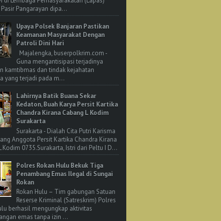
M di Lembaga Pemasyarakatan (Lapas)
 Pasir Pangarayan dipa...
Upaya Polsek Banjaran Pastikan
Keamanan Masyarakat Dengan
Patroli Dini Hari
Majalengka, buserpolkrim.com -
Guna mengantisipasi terjadinya
n kamtibmas dan tindak kejahatan
 yang terjadi pada m...
Lahirnya Batik Buana Sekar
Kedaton, Buah Karya Persit Kartika
Chandra Kirana Cabang L Kodim
Surakarta
Surakarta - Dialah Cita Putri Karisma
rang Anggota Persit Kartika Chandra Kirana
Kodim 0735.Surakarta, Istri dari Peltu I D...
Polres Rokan Hulu Bekuk Tiga
Penambang Emas Ilegal di Sungai
Rokan
Rokan Hulu – Tim gabungan Satuan
Reserse Kriminal (Satreskrim) Polres
lu berhasil mengungkap aktivitas
ngan emas tanpa izin ...