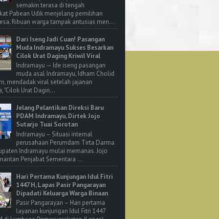
semakin terasa di tengah
kat Pabean Udik menjelang pemilihan
esa. Ribuan warga tampak antusias men...
Dari Iseng Jadi Cuan! Pasangan
Muda Indramayu Sukses Besarkan
Cilok Urat Daging Kriwil Viral
Indramayu — Ide iseng pasangan
muda asal Indramayu, Idham Cholid
m, mendadak viral setelah jajanan
, "Cilok Urat Dagin...
Jelang Pelantikan Direksi Baru
PDAM Indramayu, Dirtek Jojo
Sutarjo Tuai Sorotan
Indramayu – Situasi internal
perusahaan Perumdam Tirta Darma
upaten Indramayu mulai memanas. Jojo
 mantan Penjabat Sementara ...
Hari Pertama Kunjungan Idul Fitri
1447 H, Lapas Pasir Pangarayan
Dipadati Keluarga Warga Binaan
Pasir Pangarayan – Hari pertama
layanan kunjungan Idul Fitri 1447