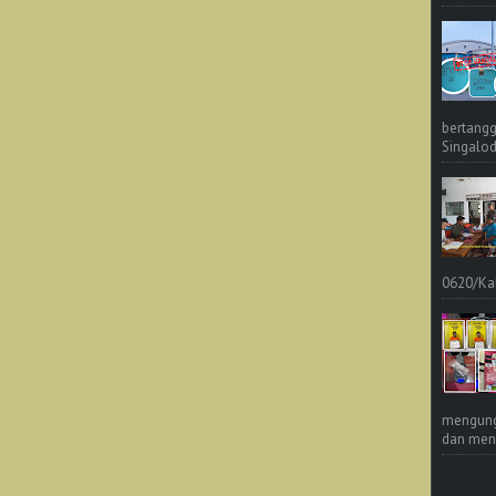
bertangg
Singalod
0620/Ka
mengungk
dan meng