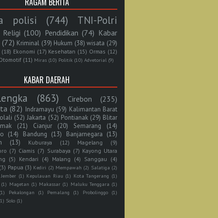
RAGAM BERITA
a polisi
(744)
TNI-Polri
Religi
(100)
Pendidikan
(74)
Kabar
(72)
Kriminal
(39)
Hukum
(38)
wisata
(29)
(18)
Ekonomi
(17)
Kesehatan
(15)
Ormas
(12)
Otomotif
(11)
Miras
(10)
Politik
(10)
Advetorial
(9)
KABAR DAERAH
lengka
(863)
Cirebon
(235)
rta
(82)
Indramayu
(59)
Kalimantan Barat
olali
(52)
Jakarta
(52)
Pontianak
(29)
Blitar
mak
(21)
Cianjur
(20)
Semarang
(14)
jo
(14)
Bandung
(13)
Banjarnegara
(13)
n
(13)
Kuburaya
(12)
Magelang
(9)
oro
(7)
Ciamis
(7)
Surabaya
(7)
Kayong Utara
ng
(5)
Kendari
(4)
Malang
(4)
Sanggau
(4)
(3)
Papua
(3)
Kediri
(2)
Mempawah
(2)
Salatiga
(2)
Jember
(1)
Kepulauan Riau
(1)
Kota Tangerang
(1)
(1)
Magetan
(1)
Makassar
(1)
Maluku Tenggara
(1)
(1)
Pekalongan
(1)
Pemalang
(1)
Probolinggo
(1)
(1)
Solo
(1)