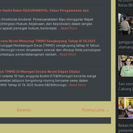
H/2026 
Kelas IIB
an Hadiri Rakor DILKUMJAKPOL: Fokus Pengamanan dan
h Direktorat Jenderal Pemasyarakatan Riau menggelar Rapat
Integrasi Hukum, Kejaksaan, dan Kepolisian) dalam rangka
ar aparat penegak hukum, bertempat …
Read More
ecara Resmi Menutup TMMD Sengkuyung Tahap III TA 2025
ganggua
Manunggal Membangun Desa (TMMD) sengkuyung tahap III Tahun
utamanya
/Wonogiri resmi dinyatakan selesai dan ditutup.Nota penutupan
 sekaligus penandatanganan naskah…
Read More
il TMMD Di Wonogiri Secara Resmi Dapat Dilalui
ni selama 30 hari, anggota Kodim 0728/Wonogiri beserta warga
camatan Jatipuro bergotong-royong bersama-sama dalam
Sari seo
MD Tahap III TA 2025 Kodim 0829/Wonogir…
Read More
Cabang L 
Beranda
Posting Lama →
Rokan Hu
pertamba