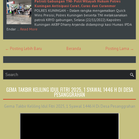
Patroli Gabungan TNI- Polri Wilayah Hukum Polres
Kuningan Antisipasi Curat, Curas dan Curanmor
POLRES KUNINGAN – Dalam rangka mengamalkan Quick
Wins Presisi, Polres Kuningan beserta TNI melaksanakan
patroli KRYD gabungan, Selasa (22/11/2022).Kapolres
Kuningan AKBP Dhany Aryanda didampingi kasi Humas IPDA
Endar …
Read More
← Posting Lebih Baru
Beranda
Posting Lama →
GEMA TAKBIR KELILING IDUL FITRI 2025, 1 SYAWAL 1446 H DI DESA
PESANGGRAHAN
Gema Takbir Keliling Idul Fitri 2025, 1 Syawal 1446 H Di Desa Pesanggrahan