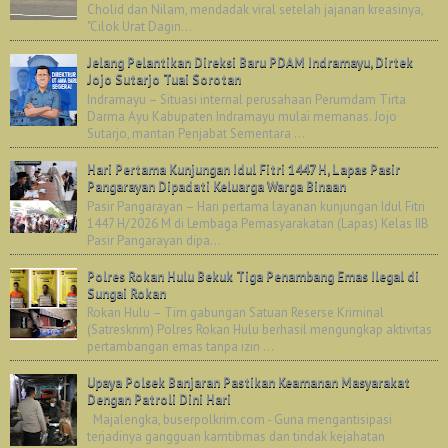
Cholid dan Nilam, mendadak viral setelah jajanan kreasinya,
"Cilok Urat Dagin...
Jelang Pelantikan Direksi Baru PDAM Indramayu, Dirtek
Jojo Sutarjo Tuai Sorotan
Indramayu – Situasi internal perusahaan Perumdam Tirta
Darma Ayu Kabupaten Indramayu mulai memanas. Jojo
Sutarjo, mantan Penjabat Sementara ...
Hari Pertama Kunjungan Idul Fitri 1447 H, Lapas Pasir
Pangarayan Dipadati Keluarga Warga Binaan
Pasir Pangarayan – Hari pertama layanan kunjungan Idul Fitri
1447 H/2026 M di Lembaga Pemasyarakatan (Lapas) Kelas IIB
Pasir Pangarayan dipa...
Polres Rokan Hulu Bekuk Tiga Penambang Emas Ilegal di
Sungai Rokan
Rokan Hulu – Tim gabungan Satuan Reserse Kriminal
(Satreskrim) Polres Rokan Hulu berhasil mengungkap aktivitas
pertambangan emas tanpa izin ...
Upaya Polsek Banjaran Pastikan Keamanan Masyarakat
Dengan Patroli Dini Hari
Majalengka, buserpolkrim.com - Guna mengantisipasi
terjadinya gangguan kamtibmas dan tindak kejahatan