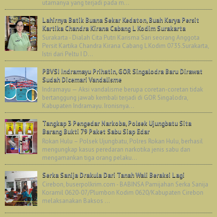
utamanya yang terjadi pada m...
Lahirnya Batik Buana Sekar Kedaton, Buah Karya Persit
Kartika Chandra Kirana Cabang L Kodim Surakarta
Surakarta - Dialah Cita Putri Karisma Sari seorang Anggota
Persit Kartika Chandra Kirana Cabang L Kodim 0735.Surakarta,
Istri dari Peltu I D...
PBVSI Indramayu Prihatin, GOR Singalodra Baru Dirawat
Sudah Dicemari Vandalisme
Indramayu — Aksi vandalisme berupa coretan-coretan tidak
bertanggung jawab kembali terjadi di GOR Singalodra,
Kabupaten Indramayu. Ironisnya...
Tangkap 3 Pengedar Narkoba, Polsek Ujungbatu Sita
Barang Bukti 79 Paket Sabu Siap Edar
Rokan Hulu – Polsek Ujungbatu, Polres Rokan Hulu, berhasil
mengungkap kasus peredaran narkotika jenis sabu dan
mengamankan tiga orang pelaku...
Serka Sanija Drakula Dari Tanah Wali Beraksi Lagi
Cirebon, buserpolkrim.com - BABINSA Pamijahan Serka Sanija
Koramil 0620-07/Plumbon Kodim 0620/Kabupaten Cirebon
melaksanakan Baksos ...