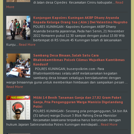
di Jalan desa Cipedes Kecamatan Ciniru kabupate…
Read
More
Kunjungan Kapolres Kuningan AKBP Dhany Aryanda
Kepada Kelurga Orang tua ( Alm ) Dwi Valentino Nugroho
POLRES KUNINGAN - Kapolres Kuningan AKBP Dhany
Aryanda beserta jajarannya, Pada hari Senin, 21 November
2022 Kemaren pukul 12.30 sampai dengan pukul 13.00 Wib
bertempat di RS Umum 45 Kuningan telah di laksanakan
Kunju…
Read More
Sambang Desa Binaan, Salah Satu Cara
Bhabinkamtibmas Polsek Cilimus Wujudkan Kamtibmas
Kondusif
POLRES KUNINGAN, buserpolkrim.com - Para
Bhabinkamtibmas selalu aktif melaksanakan kegiatan
sambang desa binaan sekaligus bersilaturahmi dengan
warga binaannya guna untuk memberikan himbauan dan sampaikan pesan …
Read More
Miliki 14 Benih Tanaman Ganja dan 27,82 Gram Paket
Ganja, Pria Pengangguran Warga Manislo Digelandang
Polisi
POLRES KUNINGAN - Seorang pria pengangguran, SA bin RA
(31 tahun) warga Dusun 3 Blok Pahing Desa Manislor
Kecamatan Jalaksana terpaksa harus berurusan dengan
hukum. Jajaran Satresnarkoba Polres Kuningan mendapati…
Read More