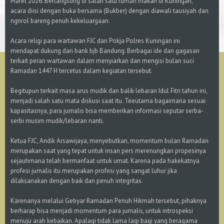
Maret 2026. Berlangsung di salah satu rumah makan di Kuningan,
acara diisi dengan buka bersama (Bukber) dengan diawali tausiyah dan
ngnrol bareng penuh kekeluargaan.
Acara religi para wartawan FJC dan Pokja Polres Kuningan ini
mendapat dukung dari bank bjb Bandung. Berbagai ide dan gagasan
terkait peran wartawan dalam menyiarkan dan mengisi bulan suci
Ramadan 1447 H tercetus dalam kegiatan tersebut.
Begitupun terkait masa arus mudik dan balik lebaran Idul Fitri tahun ini,
menjadi salah satu mata diskusi saat itu. Teeutama bagaimana sesuai
kapasitasnya, para jurnalis bisa memberikan informasi seputar serba-
serbi musim mudik/lebaran nanti.
Ketua FJC, Andik Arsawijaya, menyebutkan, momentum bulan Ramadan
merupakan saat yang tepat untuk insan pers merenungkan propesinya
sejauhmana telah bermanfaat untuk umat. Karena pada hakekatnya
profesi jurnalis itu merupakan profesi yang sangat luhur jika
dilaksanakan dengan baik dan penuh integritas.
Karenanya melalui Gebyar Ramadan Penuh Hikmah tersebut, pihaknya
berharap bisa menjadi momentum para jurnalis, untuk introspeksi
menuju arah kebaikan. Apalagi tidak lama lagi bagi yang beragama