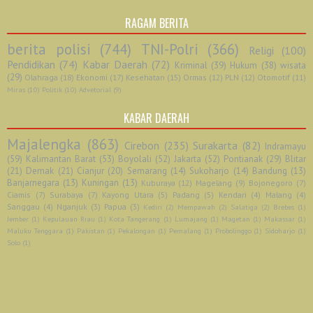
RAGAM BERITA
berita polisi
(744)
TNI-Polri
(366)
Religi
(100)
Pendidikan
(74)
Kabar Daerah
(72)
Kriminal
(39)
Hukum
(38)
wisata
(29)
Olahraga
(18)
Ekonomi
(17)
Kesehatan
(15)
Ormas
(12)
PLN
(12)
Otomotif
(11)
Miras
(10)
Politik
(10)
Advetorial
(9)
KABAR DAERAH
Majalengka
(863)
Cirebon
(235)
Surakarta
(82)
Indramayu
(59)
Kalimantan Barat
(53)
Boyolali
(52)
Jakarta
(52)
Pontianak
(29)
Blitar
(21)
Demak
(21)
Cianjur
(20)
Semarang
(14)
Sukoharjo
(14)
Bandung
(13)
Banjarnegara
(13)
Kuningan
(13)
Kuburaya
(12)
Magelang
(9)
Bojonegoro
(7)
Ciamis
(7)
Surabaya
(7)
Kayong Utara
(5)
Padang
(5)
Kendari
(4)
Malang
(4)
Sanggau
(4)
Nganjuk
(3)
Papua
(3)
Kediri
(2)
Mempawah
(2)
Salatiga
(2)
Brebes
(1)
Jember
(1)
Kepulauan Riau
(1)
Kota Tangerang
(1)
Lumajang
(1)
Magetan
(1)
Makassar
(1)
Maluku Tenggara
(1)
Pakistan
(1)
Pekalongan
(1)
Pemalang
(1)
Probolinggo
(1)
Sidoharjo
(1)
Solo
(1)