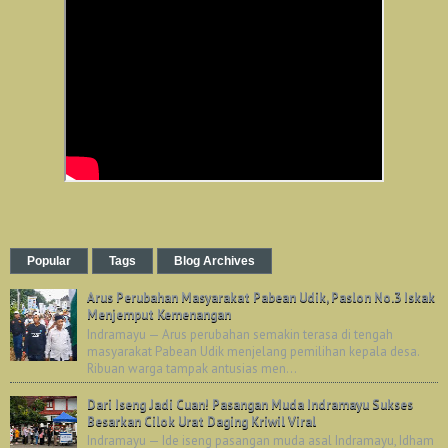
Popular
Tags
Blog Archives
Arus Perubahan Masyarakat Pabean Udik, Paslon No.3 Iskak
Menjemput Kemenangan
Indramayu — Arus perubahan semakin terasa di tengah
masyarakat Pabean Udik menjelang pemilihan kepala desa.
Ribuan warga tampak antusias men...
Dari Iseng Jadi Cuan! Pasangan Muda Indramayu Sukses
Besarkan Cilok Urat Daging Kriwil Viral
Indramayu — Ide iseng pasangan muda asal Indramayu, Idham