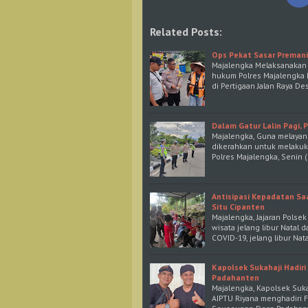
Related Posts:
Ops Pekat Sasar Premani
Majalengka Melaksanakan P
hukum Polres Majalengka 
di Pertigaan Jalan Raya D
Dalam Gatur Lalin Pagi, 
Majalengka, Guna melayani
dikerahkan untuk melakuka
Polres Majalengka, Senin 
Antisipasi Kepadatan Saa
Situ Cipanten
Majalengka, Jajaran Pols
wisata jelang libur Natal
COVID-19, jelang libur Na
Kapolsek Sukahaji Hadiri
Padahanten
Majalengka, Kapolsek Suka
AIPTU Riyana menghadiri F