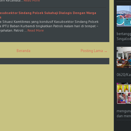
ten Kecamata…
Read More
subsektor Sindang Polsek Sukahaji Dialogis Dengan Warga
s
a Situasi Kamtibmas yang kondusif Kasubsektor Sindang Polsek
a IPTU Baban Kurbamdi tingkatkan Patroli malam hari di tempat –
jahatan. Patroli …
Read More
bertangg
Singalod
Beranda
Posting Lama →
0620/Ka
mengungk
dan meng