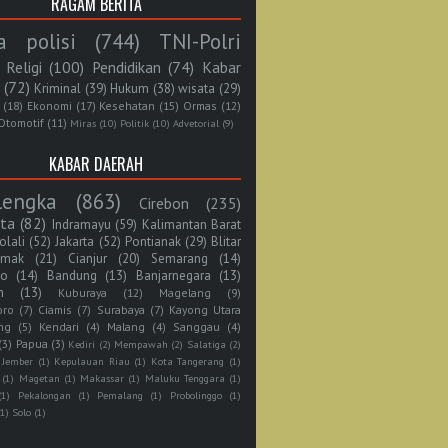
RAGAM BERITA
a polisi
(744)
TNI-Polri
Religi
(100)
Pendidikan
(74)
Kabar
(72)
Kriminal
(39)
Hukum
(38)
wisata
(29)
(18)
Ekonomi
(17)
Kesehatan
(15)
Ormas
(12)
Otomotif
(11)
Miras
(10)
Politik
(10)
Advetorial
(9)
KABAR DAERAH
lengka
(863)
Cirebon
(235)
rta
(82)
Indramayu
(59)
Kalimantan Barat
olali
(52)
Jakarta
(52)
Pontianak
(29)
Blitar
mak
(21)
Cianjur
(20)
Semarang
(14)
jo
(14)
Bandung
(13)
Banjarnegara
(13)
n
(13)
Kuburaya
(12)
Magelang
(9)
oro
(7)
Ciamis
(7)
Surabaya
(7)
Kayong Utara
ng
(5)
Kendari
(4)
Malang
(4)
Sanggau
(4)
(3)
Papua
(3)
Kediri
(2)
Mempawah
(2)
Salatiga
(2)
Jember
(1)
Kepulauan Riau
(1)
Kota Tangerang
(1)
(1)
Magetan
(1)
Makassar
(1)
Maluku Tenggara
(1)
(1)
Pekalongan
(1)
Pemalang
(1)
Probolinggo
(1)
(1)
Solo
(1)