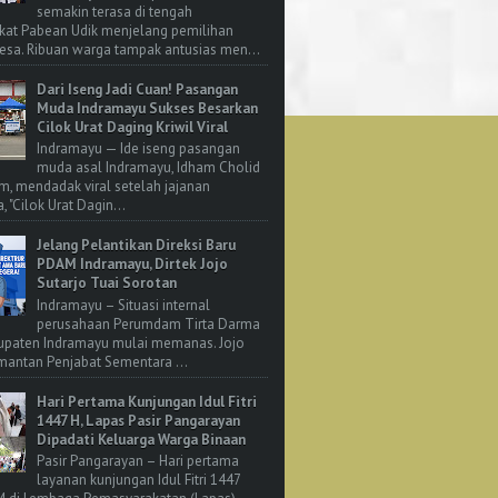
semakin terasa di tengah
kat Pabean Udik menjelang pemilihan
esa. Ribuan warga tampak antusias men...
Dari Iseng Jadi Cuan! Pasangan
Muda Indramayu Sukses Besarkan
Cilok Urat Daging Kriwil Viral
Indramayu — Ide iseng pasangan
muda asal Indramayu, Idham Cholid
m, mendadak viral setelah jajanan
, "Cilok Urat Dagin...
Jelang Pelantikan Direksi Baru
PDAM Indramayu, Dirtek Jojo
Sutarjo Tuai Sorotan
Indramayu – Situasi internal
perusahaan Perumdam Tirta Darma
upaten Indramayu mulai memanas. Jojo
 mantan Penjabat Sementara ...
Hari Pertama Kunjungan Idul Fitri
1447 H, Lapas Pasir Pangarayan
Dipadati Keluarga Warga Binaan
Pasir Pangarayan – Hari pertama
layanan kunjungan Idul Fitri 1447