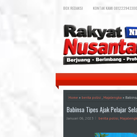
BOX REDAKSI
KONTAK KAMI 081222943300
Home
»
berita polisi
,
Majalengka
» Babinsa
Babinsa Tipes Ajak Pelajar Sela
Januari 06, 2023
berita polisi
,
Majaleng