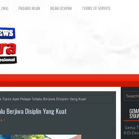
 (WA)
PASANG IKLAN
IKLAN UCAPAN
TERMS OF SERVICE
 Tipes Ajak Pelajar Selalu Berjiwa Disiplin Yang Kuat
lu Berjiwa Disiplin Yang Kuat
GEMA
SYAW
ka
Gema Tak
H Di De