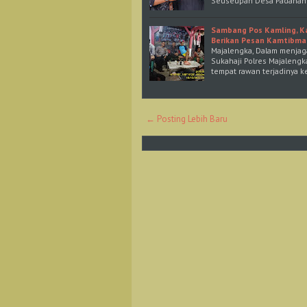
Seuseupan Desa Padahan
Sambang Pos Kamling, Ka
Berikan Pesan Kamtibma
Majalengka, Dalam menjag
Sukahaji Polres Majalengk
tempat rawan terjadinya ke
← Posting Lebih Baru