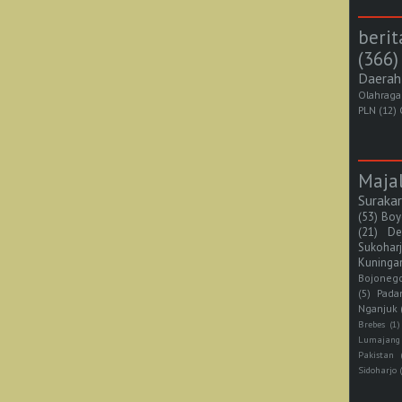
berit
(366)
Daerah
Olahraga
PLN
(12)
Maja
Suraka
(53)
Boy
(21)
De
Sukohar
Kuninga
Bojoneg
(5)
Pada
Nganjuk
Brebes
(1)
Lumajang
Pakistan
Sidoharjo