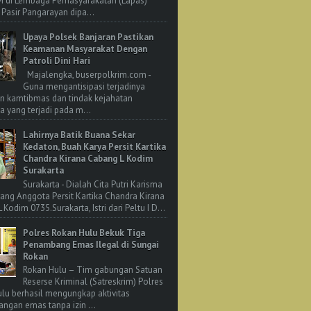
M di Lembaga Pemasyarakatan (Lapas)
 Pasir Pangarayan dipa...
Upaya Polsek Banjaran Pastikan
Keamanan Masyarakat Dengan
Patroli Dini Hari
Majalengka, buserpolkrim.com -
Guna mengantisipasi terjadinya
n kamtibmas dan tindak kejahatan
 yang terjadi pada m...
Lahirnya Batik Buana Sekar
Kedaton, Buah Karya Persit Kartika
Chandra Kirana Cabang L Kodim
Surakarta
Surakarta - Dialah Cita Putri Karisma
rang Anggota Persit Kartika Chandra Kirana
Kodim 0735.Surakarta, Istri dari Peltu I D...
Polres Rokan Hulu Bekuk Tiga
Penambang Emas Ilegal di Sungai
Rokan
Rokan Hulu – Tim gabungan Satuan
Reserse Kriminal (Satreskrim) Polres
lu berhasil mengungkap aktivitas
ngan emas tanpa izin ...