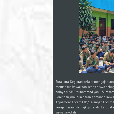
Surakarta, Kegiatan belajar mengajar un
merupakan kewajiban setiap siswa sebagai
halnya di SMP Muhammadiyah 6 Surakarta,
Serengan, maupun peran Komando Kewil
Anjasmoro Koramil 03/Serengan Kodim 
kesejahteraan di lingkup pendidikan, da
siswa sekolah.