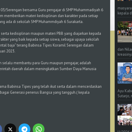
masyara
il 03/Serengan bersama Guru pengajar di SMP Muhammadiyah 6
kepala d
am memberikan materi kedisiplinan dan karakter pada setiap
yang ada di sekolah SMP Muhammdiyah 6 Surakarta.
serta kedisiplinan maupun materi PBB yang diajarkan kepada
kter yang baik kepada setiap siswa, sebagai upaya sekolah
ental baja” terang Babinsa Tipes Koramil Serengan dalam
dan Nila
uari 2023.
kreasinya
in selalu membantu para Guru maupun pengajar, adalah
erintah daerah dalam meningkatkan Sumber Daya Manusia
tama Babinsa Tipes yang telah ikut serta dalam mencerdaskan
Ayu Kab
bagai Generasi penerus Bangsa yang tangguh.( kepala
Sutarjo,