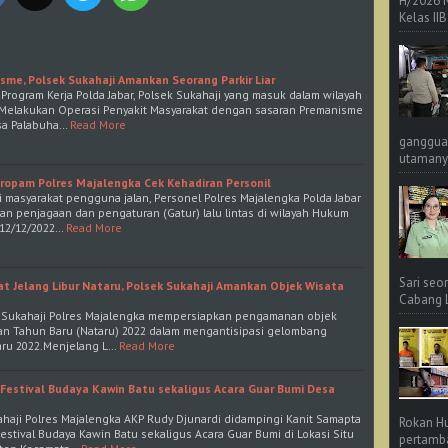
H/2026 
Kelas IIB
sme, Polsek Sukahaji Amankan Seorang Parkir Liar
rogram Kerja Polda Jabar, Polsek Sukahaji yang masuk dalam wilayah
Melakukan Operasi Penyakit Masyarakat dengan sasaran Premanisme
esa Palabuha…
Read More
ganggua
utamanya
Propam Polres Majalengka Cek Kehadiran Personil
 masyarakat pengguna jalan, Personel Polres Majalengka Polda Jabar
n penjagaan dan pengaturan (Gatur) lalu lintas di wilayah Hukum
(12/12/2022…
Read More
Sari seo
t Jelang Libur Nataru, Polsek Sukahaji Amankan Objek Wisata
Cabang L 
ek Sukahaji Polres Majalengka mempersiapkan pengamanan objek
 dan Tahun Baru (Nataru) 2022 dalam mengantisipasi gelombang
taru 2022.Menjelang L…
Read More
 Festival Budaya Kawin Batu sekaligus Acara Guar Bumi Desa
haji Polres Majalengka AKP Rudy Djunardi didampingi Kanit Samapta
Rokan Hu
estival Budaya Kawin Batu sekaligus Acara Guar Bumi di Lokasi Situ
pertamba