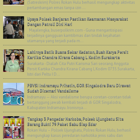
(Satreskrim) Polres Rokan Hulu berhasil mengungkap aktivitas
pertambangan emas tanpa izin ...
Upaya Polsek Banjaran Pastikan Keamanan Masyarakat
Dengan Patroli Dini Hari
Majalengka, buserpolkrim.com - Guna mengantisipasi
terjadinya gangguan kamtibmas dan tindak kejahatan
utamanya yang terjadi pada m...
Lahirnya Batik Buana Sekar Kedaton, Buah Karya Persit
Kartika Chandra Kirana Cabang L Kodim Surakarta
Surakarta - Dialah Cita Putri Karisma Sari seorang Anggota
Persit Kartika Chandra Kirana Cabang L Kodim 0735.Surakarta,
Istri dari Peltu I D...
PBVSI Indramayu Prihatin, GOR Singalodra Baru Dirawat
Sudah Dicemari Vandalisme
Indramayu — Aksi vandalisme berupa coretan-coretan tidak
bertanggung jawab kembali terjadi di GOR Singalodra,
Kabupaten Indramayu. Ironisnya...
Tangkap 3 Pengedar Narkoba, Polsek Ujungbatu Sita
Barang Bukti 79 Paket Sabu Siap Edar
Rokan Hulu – Polsek Ujungbatu, Polres Rokan Hulu, berhasil
mengungkap kasus peredaran narkotika jenis sabu dan