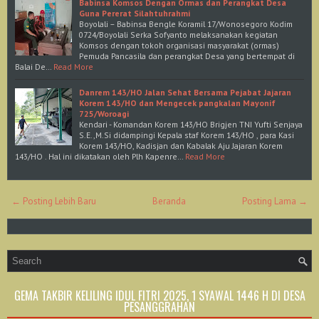
Babinsa Komsos Dengan Ormas dan Perangkat Desa
Guna Pererat Silahtuhrahmi
Boyolali – Babinsa Bengle Koramil 17/Wonosegoro Kodim
0724/Boyolali Serka Sofyanto melaksanakan kegiatan
Komsos dengan tokoh organisasi masyarakat (ormas)
Pemuda Pancasila dan perangkat Desa yang bertempat di
Balai De…
Read More
Danrem 143/HO Jalan Sehat Bersama Pejabat Jajaran
Korem 143/HO dan Mengecek pangkalan Mayonif
725/Woroagi
Kendari - Komandan Korem 143/HO Brigjen TNI Yufti Senjaya
S.E.,M.Si didampingi Kepala staf Korem 143/HO , para Kasi
Korem 143/HO, Kadisjan dan Kabalak Aju Jajaran Korem
143/HO . Hal ini dikatakan oleh Plh Kapenre…
Read More
← Posting Lebih Baru
Beranda
Posting Lama →
GEMA TAKBIR KELILING IDUL FITRI 2025, 1 SYAWAL 1446 H DI DESA
PESANGGRAHAN