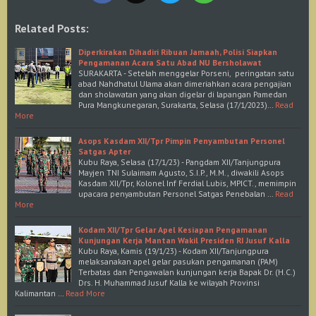
Related Posts:
Diperkirakan Dihadiri Ribuan Jamaah, Polisi Siapkan
Pengamanan Acara Satu Abad NU Bersholawat
SURAKARTA - Setelah menggelar Porseni, peringatan satu
abad Nahdhatul Ulama akan dimeriahkan acara pengajian
dan sholawatan yang akan digelar di lapangan Pamedan
Pura Mangkunegaran, Surakarta, Selasa (17/1/2023)…
Read
More
Asops Kasdam XII/Tpr Pimpin Penyambutan Personel
Satgas Apter
Kubu Raya, Selasa (17/1/23) - Pangdam XII/Tanjungpura
Mayjen TNI Sulaimam Agusto, S.I.P., M.M., diwakili Asops
Kasdam XII/Tpr, Kolonel Inf Ferdial Lubis, MPICT., memimpin
upacara penyambutan Personel Satgas Penebalan …
Read
More
Kodam XII/Tpr Gelar Apel Kesiapan Pengamanan
Kunjungan Kerja Mantan Wakil Presiden RI Jusuf Kalla
Kubu Raya, Kamis (19/1/23) - Kodam XII/Tanjungpura
melaksanakan apel gelar pasukan pengamanan (PAM)
Terbatas dan Pengawalan kunjungan kerja Bapak Dr. (H.C.)
Drs. H. Muhammad Jusuf Kalla ke wilayah Provinsi
Kalimantan …
Read More