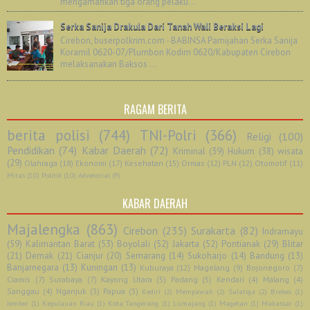
mengamankan tiga orang pelaku...
Serka Sanija Drakula Dari Tanah Wali Beraksi Lagi
Cirebon, buserpolkrim.com - BABINSA Pamijahan Serka Sanija
Koramil 0620-07/Plumbon Kodim 0620/Kabupaten Cirebon
melaksanakan Baksos ...
RAGAM BERITA
berita polisi
(744)
TNI-Polri
(366)
Religi
(100)
Pendidikan
(74)
Kabar Daerah
(72)
Kriminal
(39)
Hukum
(38)
wisata
(29)
Olahraga
(18)
Ekonomi
(17)
Kesehatan
(15)
Ormas
(12)
PLN
(12)
Otomotif
(11)
Miras
(10)
Politik
(10)
Advetorial
(9)
KABAR DAERAH
Majalengka
(863)
Cirebon
(235)
Surakarta
(82)
Indramayu
(59)
Kalimantan Barat
(53)
Boyolali
(52)
Jakarta
(52)
Pontianak
(29)
Blitar
(21)
Demak
(21)
Cianjur
(20)
Semarang
(14)
Sukoharjo
(14)
Bandung
(13)
Banjarnegara
(13)
Kuningan
(13)
Kuburaya
(12)
Magelang
(9)
Bojonegoro
(7)
Ciamis
(7)
Surabaya
(7)
Kayong Utara
(5)
Padang
(5)
Kendari
(4)
Malang
(4)
Sanggau
(4)
Nganjuk
(3)
Papua
(3)
Kediri
(2)
Mempawah
(2)
Salatiga
(2)
Brebes
(1)
Jember
(1)
Kepulauan Riau
(1)
Kota Tangerang
(1)
Lumajang
(1)
Magetan
(1)
Makassar
(1)