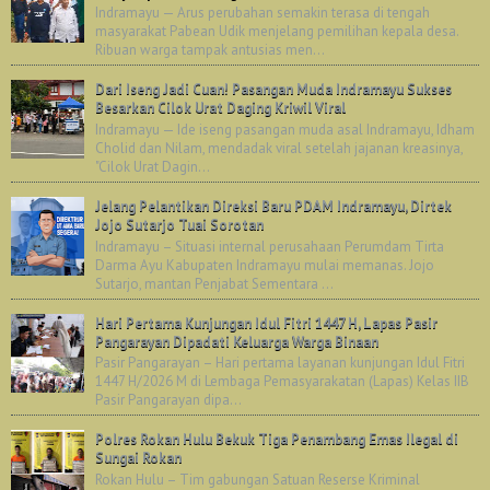
Indramayu — Arus perubahan semakin terasa di tengah
masyarakat Pabean Udik menjelang pemilihan kepala desa.
Ribuan warga tampak antusias men...
Dari Iseng Jadi Cuan! Pasangan Muda Indramayu Sukses
Besarkan Cilok Urat Daging Kriwil Viral
Indramayu — Ide iseng pasangan muda asal Indramayu, Idham
Cholid dan Nilam, mendadak viral setelah jajanan kreasinya,
"Cilok Urat Dagin...
Jelang Pelantikan Direksi Baru PDAM Indramayu, Dirtek
Jojo Sutarjo Tuai Sorotan
Indramayu – Situasi internal perusahaan Perumdam Tirta
Darma Ayu Kabupaten Indramayu mulai memanas. Jojo
Sutarjo, mantan Penjabat Sementara ...
Hari Pertama Kunjungan Idul Fitri 1447 H, Lapas Pasir
Pangarayan Dipadati Keluarga Warga Binaan
Pasir Pangarayan – Hari pertama layanan kunjungan Idul Fitri
1447 H/2026 M di Lembaga Pemasyarakatan (Lapas) Kelas IIB
Pasir Pangarayan dipa...
Polres Rokan Hulu Bekuk Tiga Penambang Emas Ilegal di
Sungai Rokan
Rokan Hulu – Tim gabungan Satuan Reserse Kriminal