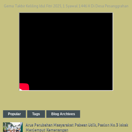
Gema Takbir Keliling Idul Fitri 2025, 1 Syawal 1446 H Di Desa Pesanggrahan
Popular
Tags
Blog Archives
Arus Perubahan Masyarakat Pabean Udik, Paslon No.3 Iskak
Menjemput Kemenangan