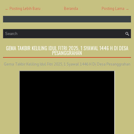
← Posting Lebih Baru
Beranda
Posting Lama →
GEMA TAKBIR KELILING IDUL FITRI 2025, 1 SYAWAL 1446 H DI DESA
PESANGGRAHAN
Gema Takbir Keliling Idul Fitri 2025, 1 Syawal 1446 H Di Desa Pesanggrahan