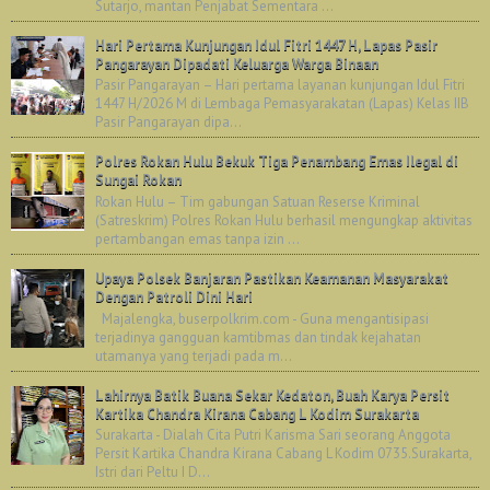
Sutarjo, mantan Penjabat Sementara ...
Hari Pertama Kunjungan Idul Fitri 1447 H, Lapas Pasir
Pangarayan Dipadati Keluarga Warga Binaan
Pasir Pangarayan – Hari pertama layanan kunjungan Idul Fitri
1447 H/2026 M di Lembaga Pemasyarakatan (Lapas) Kelas IIB
Pasir Pangarayan dipa...
Polres Rokan Hulu Bekuk Tiga Penambang Emas Ilegal di
Sungai Rokan
Rokan Hulu – Tim gabungan Satuan Reserse Kriminal
(Satreskrim) Polres Rokan Hulu berhasil mengungkap aktivitas
pertambangan emas tanpa izin ...
Upaya Polsek Banjaran Pastikan Keamanan Masyarakat
Dengan Patroli Dini Hari
Majalengka, buserpolkrim.com - Guna mengantisipasi
terjadinya gangguan kamtibmas dan tindak kejahatan
utamanya yang terjadi pada m...
Lahirnya Batik Buana Sekar Kedaton, Buah Karya Persit
Kartika Chandra Kirana Cabang L Kodim Surakarta
Surakarta - Dialah Cita Putri Karisma Sari seorang Anggota
Persit Kartika Chandra Kirana Cabang L Kodim 0735.Surakarta,
Istri dari Peltu I D...