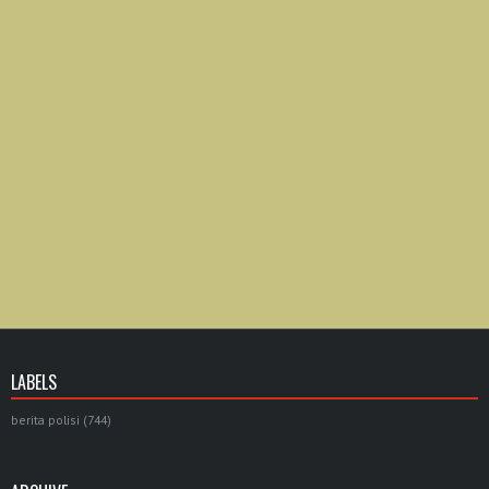
LABELS
berita polisi
(744)