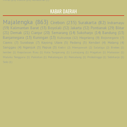
KABAR DAERAH
Majalengka
(863)
Cirebon
(235)
Surakarta
(82)
Indramayu
(59)
Kalimantan Barat
(53)
Boyolali
(52)
Jakarta
(52)
Pontianak
(29)
Blitar
(21)
Demak
(21)
Cianjur
(20)
Semarang
(14)
Sukoharjo
(14)
Bandung
(13)
Banjarnegara
(13)
Kuningan
(13)
Kuburaya
(12)
Magelang
(9)
Bojonegoro
(7)
Ciamis
(7)
Surabaya
(7)
Kayong Utara
(5)
Padang
(5)
Kendari
(4)
Malang
(4)
Sanggau
(4)
Nganjuk
(3)
Papua
(3)
Kediri
(2)
Mempawah
(2)
Salatiga
(2)
Brebes
(1)
Jember
(1)
Kepulauan Riau
(1)
Kota Tangerang
(1)
Lumajang
(1)
Magetan
(1)
Makassar
(1)
Maluku Tenggara
(1)
Pakistan
(1)
Pekalongan
(1)
Pemalang
(1)
Probolinggo
(1)
Sidoharjo
(1)
Solo
(1)