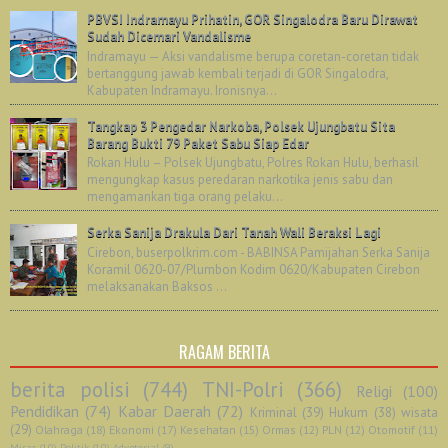
PBVSI Indramayu Prihatin, GOR Singalodra Baru Dirawat
Sudah Dicemari Vandalisme
Indramayu — Aksi vandalisme berupa coretan-coretan tidak
bertanggung jawab kembali terjadi di GOR Singalodra,
Kabupaten Indramayu. Ironisnya...
Tangkap 3 Pengedar Narkoba, Polsek Ujungbatu Sita
Barang Bukti 79 Paket Sabu Siap Edar
Rokan Hulu – Polsek Ujungbatu, Polres Rokan Hulu, berhasil
mengungkap kasus peredaran narkotika jenis sabu dan
mengamankan tiga orang pelaku...
Serka Sanija Drakula Dari Tanah Wali Beraksi Lagi
Cirebon, buserpolkrim.com - BABINSA Pamijahan Serka Sanija
Koramil 0620-07/Plumbon Kodim 0620/Kabupaten Cirebon
melaksanakan Baksos ...
RAGAM BERITA
berita polisi
(744)
TNI-Polri
(366)
Religi
(100)
Pendidikan
(74)
Kabar Daerah
(72)
Kriminal
(39)
Hukum
(38)
wisata
(29)
Olahraga
(18)
Ekonomi
(17)
Kesehatan
(15)
Ormas
(12)
PLN
(12)
Otomotif
(11)
Miras
(10)
Politik
(10)
Advetorial
(9)