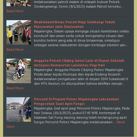
melaksanakan patroli malam di wilayah hukum Polsek
Sindangwangi, Senin (9/1/2023) malam.Patroli tersebu…
Read More
Bhabinkamtibmas Polsek Maja Sambangi Tokoh
Masyarakat Jalin Silaturahmi
Majalengka, Dalam upaya menjaga situasi kamtibmas selalu
kondusif dan aman serta untuk mengetahui situasi dan
kondisi terkini yang ada di desa binaannya, sekaligus
sebagai sarana silaturahmi dengan berbagai elemen yan…
Read More
Anggota Polsek Cikijing Gatur Lalin di Depan Sekolah
Antispasi Kemacetan Lalulintas Pagi Hari
Majalengka - Anggota Polsek Cikijing Polres Majalengka
Polda Jabar Aipda Mustopa dan Aipda Endang Kosasih
melaksanakan pengaturan lalin di depan SDN Sukamukti II
dan MTs Kasturi, ini ditunjukkan bahwa aktifitas masyar…
Read More
Personil Si Propam Polres Majalengka Laksanakan
Pengecekan Saat Apel Fungsi
Majalengka, Giat apel pagi Personil Polres Majalengka, Pada
hari Selasa, (10/1/2023), pukul 07.45 WIB, bertempat di
halaman Sat Fung masing masing telah berlangsung apel
fungsi.Personil Polres Majalengka melaksanakan …
Read
More