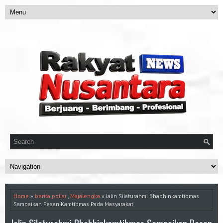
Home
»
berita polisi
,
Majalengka
» Jalin Silaturahmi Bhabhinkamtibmas
Sampaikan Pesan Kamtibmas Pada Masyarakat