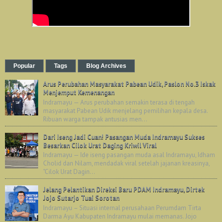
Popular
Tags
Blog Archives
Arus Perubahan Masyarakat Pabean Udik, Paslon No.3 Iskak
Menjemput Kemenangan
Indramayu — Arus perubahan semakin terasa di tengah
masyarakat Pabean Udik menjelang pemilihan kepala desa.
Ribuan warga tampak antusias men...
Dari Iseng Jadi Cuan! Pasangan Muda Indramayu Sukses
Besarkan Cilok Urat Daging Kriwil Viral
Indramayu — Ide iseng pasangan muda asal Indramayu, Idham
Cholid dan Nilam, mendadak viral setelah jajanan kreasinya,
"Cilok Urat Dagin...
Jelang Pelantikan Direksi Baru PDAM Indramayu, Dirtek
Jojo Sutarjo Tuai Sorotan
Indramayu – Situasi internal perusahaan Perumdam Tirta
Darma Ayu Kabupaten Indramayu mulai memanas. Jojo