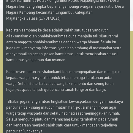
Bhabinkamtibmas Polsek Cingambul Polres Majalengka untuk Desa
Nagara kembang Bripka Cepi menyambangi warga masyarakat di Desa
Nagara Kembang Kecamatan Cingambul Kabupaten
Majalengka.Selasa (17/01/2023).
Kegiatan sambang ke desa adalah salah satu tugas yang rutin
dilaksanakan oleh bhabinkamtibmas guna menjalin tali silaturahmi
antara anggota bhabinkamtibmas dengan warga binaan. Selain itu
juga untuk menyerap informasi yang berkembang di masyarakat serta
menyampaikan pesan-pesan kamtibmas untuk menciptakan situasi
kamtibmas yang aman dan nyaman.
Pada kesempatan ini Bhabinkamtibmas mengingatkan dan mengajak
kepada warga masyarakat untuk tetap menjaga kerukunan antar
warga. Selain itu terkait cuaca yang tak menentu dan sering turun
hujan,waspada terjadinya bencana tanah longsor dan banjir.
“Bhabin juga menghimbau tingkatkan kewaspadaan dengan maraknya
pencurian baik siang maupun malam hari, polisi menghimbau agar
warga tetap waspada dan selalu hati hati saat meninggalkan rumah.
Selalu mengunci pintu dan memasang kunci tambahan pada rumah
dan kendaraan menjadi salah satu cara untuk mencegah terjadinya
pencurian,”ungkapnya.