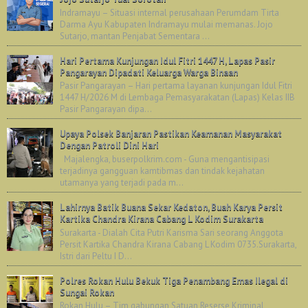
Indramayu – Situasi internal perusahaan Perumdam Tirta
Darma Ayu Kabupaten Indramayu mulai memanas. Jojo
Sutarjo, mantan Penjabat Sementara ...
Hari Pertama Kunjungan Idul Fitri 1447 H, Lapas Pasir
Pangarayan Dipadati Keluarga Warga Binaan
Pasir Pangarayan – Hari pertama layanan kunjungan Idul Fitri
1447 H/2026 M di Lembaga Pemasyarakatan (Lapas) Kelas IIB
Pasir Pangarayan dipa...
Upaya Polsek Banjaran Pastikan Keamanan Masyarakat
Dengan Patroli Dini Hari
Majalengka, buserpolkrim.com - Guna mengantisipasi
terjadinya gangguan kamtibmas dan tindak kejahatan
utamanya yang terjadi pada m...
Lahirnya Batik Buana Sekar Kedaton, Buah Karya Persit
Kartika Chandra Kirana Cabang L Kodim Surakarta
Surakarta - Dialah Cita Putri Karisma Sari seorang Anggota
Persit Kartika Chandra Kirana Cabang L Kodim 0735.Surakarta,
Istri dari Peltu I D...
Polres Rokan Hulu Bekuk Tiga Penambang Emas Ilegal di
Sungai Rokan
Rokan Hulu – Tim gabungan Satuan Reserse Kriminal