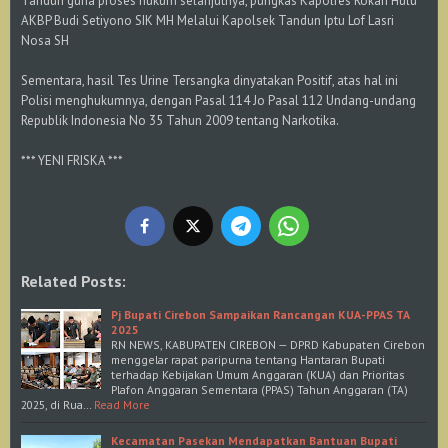
Tandun guna proses hukum selanjutnya, pungkas Kapolres Rokan Hulu
AKBP Budi Setiyono SIK MH Melalui Kapolsek Tandun Iptu Lof Lasri
Nosa SH
Sementara, hasil Tes Urine Tersangka dinyatakan Positif, atas hal ini
Polisi menghukumnya, dengan Pasal 114 Jo Pasal 112 Undang-undang
Republik Indonesia No 35 Tahun 2009 tentang Narkotika.
*** YENI FRISKA ***
Related Posts:
Pj Bupati Cirebon Sampaikan Rancangan KUA-PPAS TA
2025
RN NEWS, KABUPATEN CIREBON — DPRD Kabupaten Cirebon
menggelar rapat paripurna tentang Hantaran Bupati
terhadap Kebijakan Umum Anggaran (KUA) dan Prioritas
Plafon Anggaran Sementara (PPAS) Tahun Anggaran (TA)
2025, di Rua…
Read More
Kecamatan Pasekan Mendapatkan Bantuan Bupati