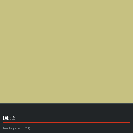
LABELS
berita polisi
(744)