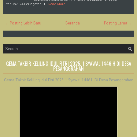
tahun2024.Peringatan H…
Read More
← Posting Lebih Baru
Beranda
Posting Lama →
GEMA TAKBIR KELILING IDUL FITRI 2025, 1 SYAWAL 1446 H DI DESA
PESANGGRAHAN
Gema Takbir Keliling Idul Fitri 2025, 1 Syawal 1446 H Di Desa Pesanggrahan