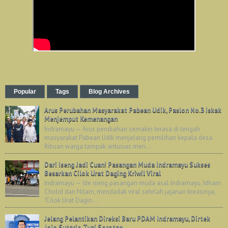
Popular
Tags
Blog Archives
Arus Perubahan Masyarakat Pabean Udik, Paslon No.3 Iskak
Menjemput Kemenangan
Indramayu — Arus perubahan semakin terasa di tengah
masyarakat Pabean Udik menjelang pemilihan kepala desa.
Ribuan warga tampak antusias men...
Dari Iseng Jadi Cuan! Pasangan Muda Indramayu Sukses
Besarkan Cilok Urat Daging Kriwil Viral
Indramayu — Ide iseng pasangan muda asal Indramayu, Idham
Cholid dan Nilam, mendadak viral setelah jajanan kreasinya,
"Cilok Urat Dagin...
Jelang Pelantikan Direksi Baru PDAM Indramayu, Dirtek
Jojo Sutarjo Tuai Sorotan