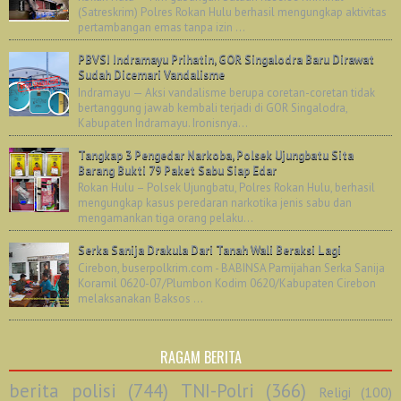
(Satreskrim) Polres Rokan Hulu berhasil mengungkap aktivitas
pertambangan emas tanpa izin ...
PBVSI Indramayu Prihatin, GOR Singalodra Baru Dirawat
Sudah Dicemari Vandalisme
Indramayu — Aksi vandalisme berupa coretan-coretan tidak
bertanggung jawab kembali terjadi di GOR Singalodra,
Kabupaten Indramayu. Ironisnya...
Tangkap 3 Pengedar Narkoba, Polsek Ujungbatu Sita
Barang Bukti 79 Paket Sabu Siap Edar
Rokan Hulu – Polsek Ujungbatu, Polres Rokan Hulu, berhasil
mengungkap kasus peredaran narkotika jenis sabu dan
mengamankan tiga orang pelaku...
Serka Sanija Drakula Dari Tanah Wali Beraksi Lagi
Cirebon, buserpolkrim.com - BABINSA Pamijahan Serka Sanija
Koramil 0620-07/Plumbon Kodim 0620/Kabupaten Cirebon
melaksanakan Baksos ...
RAGAM BERITA
berita polisi
(744)
TNI-Polri
(366)
Religi
(100)