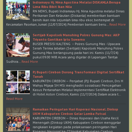
Indramayu Hj. Nina Agustina Melalui DISKANLA Berupa
Lima Ribu Bibit Ikan Nila
RN NEWS, Bupati Indramayu Hj. Nina Agustina melalui Dinas
Perikanan Dan Kelautan (Diskanla) memberikan bantuan
benih ikan nila sejumlah lima ribu ekor, bertempat di
Kecamatan Pasekan, Jumat (12/07/2024).Pemberian bantuan beru…
Read More
Sertijab Kapolsek Manuhing Polres Gunung Mas: AKP
Triyanto Gantikan Iptu Suwarno
BUSER PRESISI KALTENG – Polres Gunung Mas - Upacara
Serah Terima Jabatan (Sertijab) Kapolsek Manuhing Polres
Gunung Mas berlangsung pada hari ini. Kamis (11/7/24)
pukul 09.00 WIB.Acara yang digelar di Lapangan Tantya
Sudhira…
Read More
Pj Bupati Cirebon Dorong Transformasi Digital Sertifikat
Tanah
KABUPATEN CIREBON — Penjabat (Pj) Bupati Cirebon, Drs H
Wahyu Mijaya SH MSi menghadiri sosialisasi Pencegahan
Kasus Pertanahan Melalui Implementasi Sertifikat Elektronik
di Hotel Aston Cirebon, Kamis (11/7/2024).Dalam acara t…
Read More
Ramaikan Peringatan Hari Koperasi Nasional, Dinkop
UKM Kabupaten Cirebon Gelar Lomba Futsal
KABUPATEN CIREBON — Dinas Koperasi dan Usaha Kecil
Menengah (Dinkop UKM) Kabupaten Cirebon menggelar
rangkaian kegiatan pada pelaksanaan peringatan Hari
Koperasi Nasional ke-77 tingkat Kabupaten Cirebon