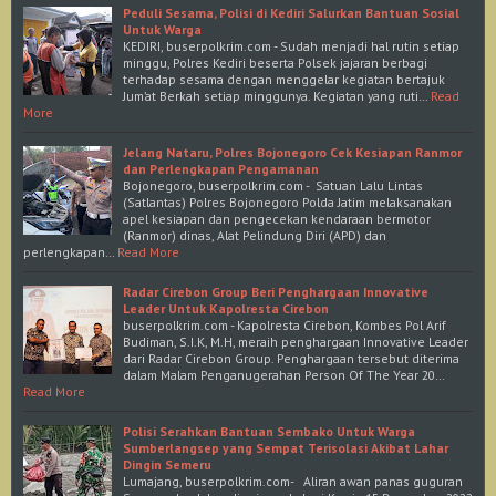
Peduli Sesama, Polisi di Kediri Salurkan Bantuan Sosial
Untuk Warga
KEDIRI, buserpolkrim.com - Sudah menjadi hal rutin setiap
minggu, Polres Kediri beserta Polsek jajaran berbagi
terhadap sesama dengan menggelar kegiatan bertajuk
Jum’at Berkah setiap minggunya. Kegiatan yang ruti…
Read
More
Jelang Nataru, Polres Bojonegoro Cek Kesiapan Ranmor
dan Perlengkapan Pengamanan
Bojonegoro, buserpolkrim.com - Satuan Lalu Lintas
(Satlantas) Polres Bojonegoro Polda Jatim melaksanakan
apel kesiapan dan pengecekan kendaraan bermotor
(Ranmor) dinas, Alat Pelindung Diri (APD) dan
perlengkapan…
Read More
Radar Cirebon Group Beri Penghargaan Innovative
Leader Untuk Kapolresta Cirebon
buserpolkrim.com - Kapolresta Cirebon, Kombes Pol Arif
Budiman, S.I.K, M.H, meraih penghargaan Innovative Leader
dari Radar Cirebon Group. Penghargaan tersebut diterima
dalam Malam Penganugerahan Person Of The Year 20…
Read More
Polisi Serahkan Bantuan Sembako Untuk Warga
Sumberlangsep yang Sempat Terisolasi Akibat Lahar
Dingin Semeru
Lumajang, buserpolkrim.com- Aliran awan panas guguran