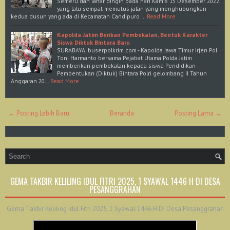
Semeru dan lahar dingin pada hari Kamis 15 Desember 2022
yang lalu sempat memutus jalan yang menghubungkan
kedua dusun yang ada di Kecamatan Candipuro …
Read More
Kapolda Jatim Berikan Pembekalan, Bentuk Karakter
Siswa Diktuk Bintara Baru
SURABAYA, buserpolkrim.com - Kapolda Jawa Timur Irjen Pol
Toni Harmanto bersama Pejabat Utama Polda Jatim
memberikan pembekalan kepada siswa Pendidikan
Pembentukan (Diktuk) Bintara Polri gelombang II Tahun
Anggaran 20…
Read More
← Posting Lebih Baru
Beranda
Posting Lama →
GEMA TAKBIR KELILING IDUL FITRI 2025, 1 SYAWAL 1446 H DI DESA
PESANGGRAHAN
Gema Takbir Keliling Idul Fitri 2025, 1 Syawal 1446 H Di Desa Pesanggrahan