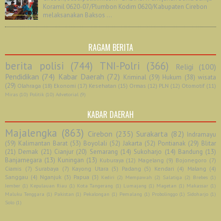
Koramil 0620-07/Plumbon Kodim 0620/Kabupaten Cirebon
melaksanakan Baksos ...
RAGAM BERITA
berita polisi
(744)
TNI-Polri
(366)
Religi
(100)
Pendidikan
(74)
Kabar Daerah
(72)
Kriminal
(39)
Hukum
(38)
wisata
(29)
Olahraga
(18)
Ekonomi
(17)
Kesehatan
(15)
Ormas
(12)
PLN
(12)
Otomotif
(11)
Miras
(10)
Politik
(10)
Advetorial
(9)
KABAR DAERAH
Majalengka
(863)
Cirebon
(235)
Surakarta
(82)
Indramayu
(59)
Kalimantan Barat
(53)
Boyolali
(52)
Jakarta
(52)
Pontianak
(29)
Blitar
(21)
Demak
(21)
Cianjur
(20)
Semarang
(14)
Sukoharjo
(14)
Bandung
(13)
Banjarnegara
(13)
Kuningan
(13)
Kuburaya
(12)
Magelang
(9)
Bojonegoro
(7)
Ciamis
(7)
Surabaya
(7)
Kayong Utara
(5)
Padang
(5)
Kendari
(4)
Malang
(4)
Sanggau
(4)
Nganjuk
(3)
Papua
(3)
Kediri
(2)
Mempawah
(2)
Salatiga
(2)
Brebes
(1)
Jember
(1)
Kepulauan Riau
(1)
Kota Tangerang
(1)
Lumajang
(1)
Magetan
(1)
Makassar
(1)
Maluku Tenggara
(1)
Pakistan
(1)
Pekalongan
(1)
Pemalang
(1)
Probolinggo
(1)
Sidoharjo
(1)
Solo
(1)