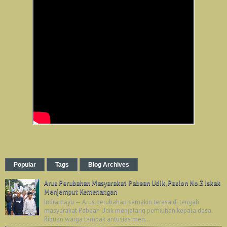
Popular
Tags
Blog Archives
Arus Perubahan Masyarakat Pabean Udik, Paslon No.3 Iskak
Menjemput Kemenangan
Indramayu — Arus perubahan semakin terasa di tengah
masyarakat Pabean Udik menjelang pemilihan kepala desa.
Ribuan warga tampak antusias men...