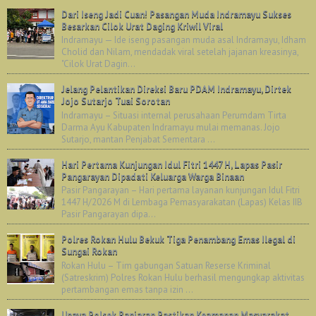
Dari Iseng Jadi Cuan! Pasangan Muda Indramayu Sukses
Besarkan Cilok Urat Daging Kriwil Viral
Indramayu — Ide iseng pasangan muda asal Indramayu, Idham
Cholid dan Nilam, mendadak viral setelah jajanan kreasinya,
"Cilok Urat Dagin...
Jelang Pelantikan Direksi Baru PDAM Indramayu, Dirtek
Jojo Sutarjo Tuai Sorotan
Indramayu – Situasi internal perusahaan Perumdam Tirta
Darma Ayu Kabupaten Indramayu mulai memanas. Jojo
Sutarjo, mantan Penjabat Sementara ...
Hari Pertama Kunjungan Idul Fitri 1447 H, Lapas Pasir
Pangarayan Dipadati Keluarga Warga Binaan
Pasir Pangarayan – Hari pertama layanan kunjungan Idul Fitri
1447 H/2026 M di Lembaga Pemasyarakatan (Lapas) Kelas IIB
Pasir Pangarayan dipa...
Polres Rokan Hulu Bekuk Tiga Penambang Emas Ilegal di
Sungai Rokan
Rokan Hulu – Tim gabungan Satuan Reserse Kriminal
(Satreskrim) Polres Rokan Hulu berhasil mengungkap aktivitas
pertambangan emas tanpa izin ...
Upaya Polsek Banjaran Pastikan Keamanan Masyarakat