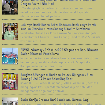
Dengan Patroli Dini Hari
Majalengka, buserpolkrim.com - Guna mengantisipasi
terjadinya gangguan kamtibmas dan tindak kejahatan
utamanya yang terjadi pada m...
Lahirnya Batik Buana Sekar Kedaton, Buah Karya Persit
Kartika Chandra Kirana Cabang L Kodim Surakarta
Surakarta - Dialah Cita Putri Karisma Sari seorang Anggota
Persit Kartika Chandra Kirana Cabang L Kodim 0735.Surakarta,
Istri dari Peltu I D...
PBVSI Indramayu Prihatin, GOR Singalodra Baru Dirawat
Sudah Dicemari Vandalisme
Indramayu — Aksi vandalisme berupa coretan-coretan tidak
bertanggung jawab kembali terjadi di GOR Singalodra,
Kabupaten Indramayu. Ironisnya...
Tangkap 3 Pengedar Narkoba, Polsek Ujungbatu Sita
Barang Bukti 79 Paket Sabu Siap Edar
Rokan Hulu – Polsek Ujungbatu, Polres Rokan Hulu, berhasil
mengungkap kasus peredaran narkotika jenis sabu dan
mengamankan tiga orang pelaku...
Serka Sanija Drakula Dari Tanah Wali Beraksi Lagi
Cirebon, buserpolkrim.com - BABINSA Pamijahan Serka Sanija