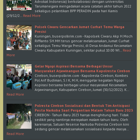
Advokat Indonesia) berkolaborasi dengan universitas
Tarumanegara mengadakan acara catatan akhir tahun 2022
sekaligus pelantikan BPP PERADIN pada hari Kamis
(29/12/2…
Read More
Polsek Ciwaru Gencarkan Jumat Curhat Temu Warga
Presisi
Kuningan, buserpolkrim.com - Kapolsek Ciwaru Akp H.Moch
Riffianto SH.MH terus gencar melaksanakan, Jumat Curhat
sekaligus Temu Warga Presisi, di Desa Andamui Kecamatan
Ciwaru Kabupaten Kuningan, sekitar pukul 10.00 WI…
Read
More
Gelar Ngopi Aspirasi Bersama Berbagai Unsur
Masyarakat Arjawinangun Bersama Kapolresta Cirebon
Cirebon, buserpolkrim.com - Kapolresta Cirebon, Kombes
Pol Arif Budiman, S.I K, M.H, menggelar kegiatan Ngopi
Aspirasi bersama berbagai unsur masyarakat Kecamatan
Arjawinangun, Kabupaten Cirebon, Jumat (30/12/2022). K…
Read More
Polresta Cirebon Sosialisasi dan Bentuk Tim Antisipasi
Pesta Narkoba Saat Pergantian Malam Tahun Baru 2023
CIREBON - Tahun Baru 2023 hanya menghitung hari. Tidak
sedikit yang nantinya merayakan malam tahun baru. Oleh
karenanya, Satuan Reserse Narkoba Polresta Cirebon kini
sedang gencar melaksanakan sosialisasi kepada masya…
Read More