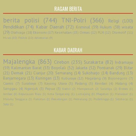
RAGAM BERITA
berita polisi
(744)
TNI-Polri
(366)
Religi
(100)
Pendidikan
(74)
Kabar Daerah
(72)
Kriminal
(39)
Hukum
(38)
wisata
(29)
Olahraga
(18)
Ekonomi
(17)
Kesehatan
(15)
Ormas
(12)
PLN
(12)
Otomotif
(11)
Miras
(10)
Politik
(10)
Advetorial
(9)
KABAR DAERAH
Majalengka
(863)
Cirebon
(235)
Surakarta
(82)
Indramayu
(59)
Kalimantan Barat
(53)
Boyolali
(52)
Jakarta
(52)
Pontianak
(29)
Blitar
(21)
Demak
(21)
Cianjur
(20)
Semarang
(14)
Sukoharjo
(14)
Bandung
(13)
Banjarnegara
(13)
Kuningan
(13)
Kuburaya
(12)
Magelang
(9)
Bojonegoro
(7)
Ciamis
(7)
Surabaya
(7)
Kayong Utara
(5)
Padang
(5)
Kendari
(4)
Malang
(4)
Sanggau
(4)
Nganjuk
(3)
Papua
(3)
Kediri
(2)
Mempawah
(2)
Salatiga
(2)
Brebes
(1)
Jember
(1)
Kepulauan Riau
(1)
Kota Tangerang
(1)
Lumajang
(1)
Magetan
(1)
Makassar
(1)
Maluku Tenggara
(1)
Pakistan
(1)
Pekalongan
(1)
Pemalang
(1)
Probolinggo
(1)
Sidoharjo
(1)
Solo
(1)