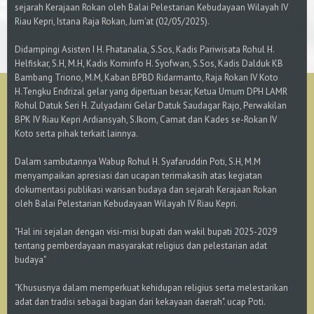
sejarah Kerajaan Rokan oleh Balai Pelestarian Kebudayaan Wilayah IV
Riau Kepri, Istana Raja Rokan, Jum'at (02/05/2025).
Didampingi Asisten I H. Fhatanalia, S.Sos, Kadis Pariwisata Rohul H.
Helfiskar, S.H, M.H, Kadis Kominfo H. Syofwan, S.Sos, Kadis Dalduk KB
Bambang Triono, M.M, Kaban BPBD Ridarmanto, Raja Rokan IV Koto
H.Tengku Endrizal gelar yang dipertuan besar, Ketua Umum DPH LAMR
Rohul Datuk Seri H. Zulyadaini Gelar Datuk Saudagar Rajo, Perwakilan
BPK IV Riau Kepri Ardiansyah, S.Ikom, Camat dan Kades se-Rokan IV
Koto serta pihak terkait lainnya.
Dalam sambutannya Wabup Rohul H. Syafaruddin Poti, S.H, M.M
menyampaikan apresiasi dan ucapan terimakasih atas kegiatan
dokumentasi publikasi warisan budaya dan sejarah Kerajaan Rokan
oleh Balai Pelestarian Kebudayaan Wilayah IV Riau Kepri.
"Hal ini sejalan dengan visi-misi bupati dan wakil bupati 2025-2029
tentang pemberdayaan masyarakat religius dan pelestarian adat
budaya"
"Khususnya dalam memperkuat kehidupan religius serta melestarikan
adat dan tradisi sebagai bagian dari kekayaan daerah". ucap Poti.