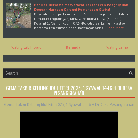
Babinsa Bersama Masyarakat Laksanakan Penghijauan
Dengan Harapan Kurangi Pemanasan Global
Boyolali, buserpolkrim.com – Sebagai wujud kepedulian
terhadap lingkungan, Bintara Pembina Desa (Babinsa)
Koramil 10/Sambi Kodim 0724/Boyolali Serka Heri Prastyo
bersama Pemerintah desa Tawengan&nbs…
Read More
← Posting Lebih Baru
Beranda
Posting Lama →
GEMA TAKBIR KELILING IDUL FITRI 2025, 1 SYAWAL 1446 H DI DESA
PESANGGRAHAN
Gema Takbir Keliling Idul Fitri 2025, 1 Syawal 1446 H Di Desa Pesanggrahan