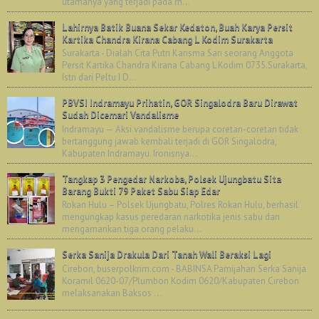
utamanya yang terjadi pada m...
Lahirnya Batik Buana Sekar Kedaton, Buah Karya Persit
Kartika Chandra Kirana Cabang L Kodim Surakarta
Surakarta - Dialah Cita Putri Karisma Sari seorang Anggota
Persit Kartika Chandra Kirana Cabang L Kodim 0735.Surakarta,
Istri dari Peltu I D...
PBVSI Indramayu Prihatin, GOR Singalodra Baru Dirawat
Sudah Dicemari Vandalisme
Indramayu — Aksi vandalisme berupa coretan-coretan tidak
bertanggung jawab kembali terjadi di GOR Singalodra,
Kabupaten Indramayu. Ironisnya...
Tangkap 3 Pengedar Narkoba, Polsek Ujungbatu Sita
Barang Bukti 79 Paket Sabu Siap Edar
Rokan Hulu – Polsek Ujungbatu, Polres Rokan Hulu, berhasil
mengungkap kasus peredaran narkotika jenis sabu dan
mengamankan tiga orang pelaku...
Serka Sanija Drakula Dari Tanah Wali Beraksi Lagi
Cirebon, buserpolkrim.com - BABINSA Pamijahan Serka Sanija
Koramil 0620-07/Plumbon Kodim 0620/Kabupaten Cirebon
melaksanakan Baksos ...