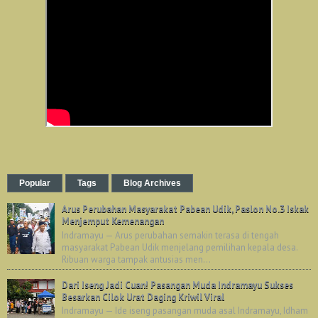
Popular
Tags
Blog Archives
Arus Perubahan Masyarakat Pabean Udik, Paslon No.3 Iskak
Menjemput Kemenangan
Indramayu — Arus perubahan semakin terasa di tengah
masyarakat Pabean Udik menjelang pemilihan kepala desa.
Ribuan warga tampak antusias men...
Dari Iseng Jadi Cuan! Pasangan Muda Indramayu Sukses
Besarkan Cilok Urat Daging Kriwil Viral
Indramayu — Ide iseng pasangan muda asal Indramayu, Idham