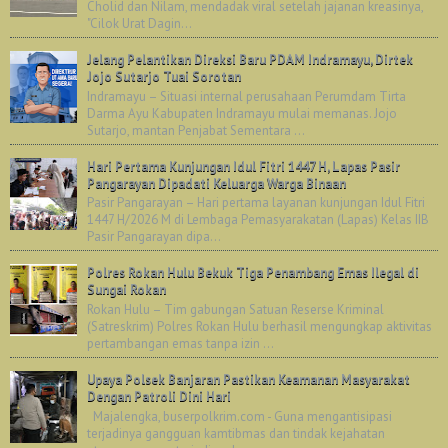
Cholid dan Nilam, mendadak viral setelah jajanan kreasinya,
"Cilok Urat Dagin...
Jelang Pelantikan Direksi Baru PDAM Indramayu, Dirtek
Jojo Sutarjo Tuai Sorotan
Indramayu – Situasi internal perusahaan Perumdam Tirta
Darma Ayu Kabupaten Indramayu mulai memanas. Jojo
Sutarjo, mantan Penjabat Sementara ...
Hari Pertama Kunjungan Idul Fitri 1447 H, Lapas Pasir
Pangarayan Dipadati Keluarga Warga Binaan
Pasir Pangarayan – Hari pertama layanan kunjungan Idul Fitri
1447 H/2026 M di Lembaga Pemasyarakatan (Lapas) Kelas IIB
Pasir Pangarayan dipa...
Polres Rokan Hulu Bekuk Tiga Penambang Emas Ilegal di
Sungai Rokan
Rokan Hulu – Tim gabungan Satuan Reserse Kriminal
(Satreskrim) Polres Rokan Hulu berhasil mengungkap aktivitas
pertambangan emas tanpa izin ...
Upaya Polsek Banjaran Pastikan Keamanan Masyarakat
Dengan Patroli Dini Hari
Majalengka, buserpolkrim.com - Guna mengantisipasi
terjadinya gangguan kamtibmas dan tindak kejahatan