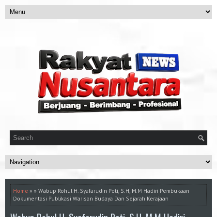
Home
» » Wabup Rohul H. Syafarudin Poti, S.H, M.M Hadiri Pembukaan
Dokumentasi Publikasi Warisan Budaya Dan Sejarah Kerajaan