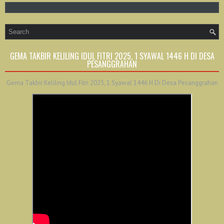
GEMA TAKBIR KELILING IDUL FITRI 2025, 1 SYAWAL 1446 H DI DESA
PESANGGRAHAN
Gema Takbir Keliling Idul Fitri 2025, 1 Syawal 1446 H Di Desa Pesanggrahan