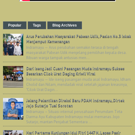
Popular
Tags
Blog Archives
Arus Perubahan Masyarakat Pabean Udik, Paslon No.3 Iskak
Menjemput Kemenangan
Indramayu — Arus perubahan semakin terasa di tengah
masyarakat Pabean Udik menjelang pemilihan kepala desa.
Ribuan warga tampak antusias men...
Dari Iseng Jadi Cuan! Pasangan Muda Indramayu Sukses
Besarkan Cilok Urat Daging Kriwil Viral
Indramayu — Ide iseng pasangan muda asal Indramayu, Idham
Cholid dan Nilam, mendadak viral setelah jajanan kreasinya,
"Cilok Urat Dagin...
Jelang Pelantikan Direksi Baru PDAM Indramayu, Dirtek
Jojo Sutarjo Tuai Sorotan
Indramayu – Situasi internal perusahaan Perumdam Tirta
Darma Ayu Kabupaten Indramayu mulai memanas. Jojo
Sutarjo, mantan Penjabat Sementara ...
Hari Pertama Kunjungan Idul Fitri 1447 H, Lapas Pasir