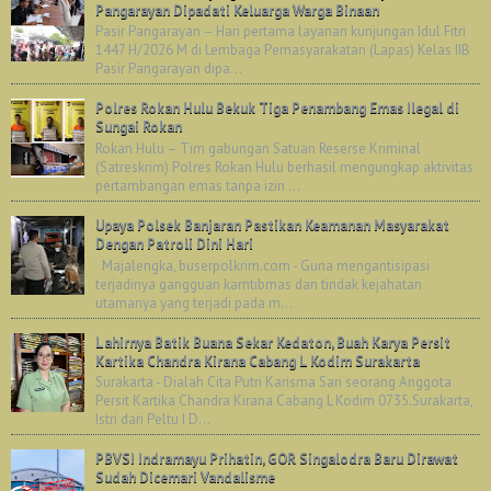
Pangarayan Dipadati Keluarga Warga Binaan
Pasir Pangarayan – Hari pertama layanan kunjungan Idul Fitri
1447 H/2026 M di Lembaga Pemasyarakatan (Lapas) Kelas IIB
Pasir Pangarayan dipa...
Polres Rokan Hulu Bekuk Tiga Penambang Emas Ilegal di
Sungai Rokan
Rokan Hulu – Tim gabungan Satuan Reserse Kriminal
(Satreskrim) Polres Rokan Hulu berhasil mengungkap aktivitas
pertambangan emas tanpa izin ...
Upaya Polsek Banjaran Pastikan Keamanan Masyarakat
Dengan Patroli Dini Hari
Majalengka, buserpolkrim.com - Guna mengantisipasi
terjadinya gangguan kamtibmas dan tindak kejahatan
utamanya yang terjadi pada m...
Lahirnya Batik Buana Sekar Kedaton, Buah Karya Persit
Kartika Chandra Kirana Cabang L Kodim Surakarta
Surakarta - Dialah Cita Putri Karisma Sari seorang Anggota
Persit Kartika Chandra Kirana Cabang L Kodim 0735.Surakarta,
Istri dari Peltu I D...
PBVSI Indramayu Prihatin, GOR Singalodra Baru Dirawat
Sudah Dicemari Vandalisme