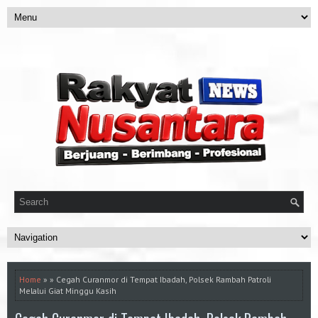
Home
» » Cegah Curanmor di Tempat Ibadah, Polsek Rambah Patroli
Melalui Giat Minggu Kasih