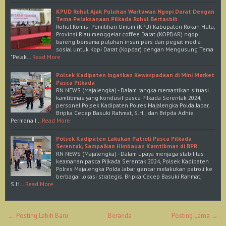
KPUD Rohul Ajak Puluhan Wartawan Ngopi Darat Dengan
Tema Pelaksanaan Pilkada Rohul Bertasbih
Rohul Komisi Pemilihan Umum (KPU) Kabupaten Rokan Hulu,
Provinsi Riau menggelar coffee Darat (KOPDAR) ngopi
bareng bersama puluhan insan pers dan pegiat media
sosial untuk Kopi Darat (Kopdar) dengan Mengusung Tema
"Pelak…
Read More
Polsek Kadipaten Ingatkan Kewaspadaan di Mini Market
Pasca Pilkada
RN NEWS (Majalengka) - Dalam rangka memastikan situasi
kamtibmas yang kondusif pasca Pilkada Serentak 2024,
personel Polsek Kadipaten Polres Majalengka Polda Jabar,
Bripka Cecep Basuki Rahmat, S.H., dan Bripda Adhie
Permana I…
Read More
Polsek Kadipaten Lakukan Patroli Pasca Pilkada
Serentak, Sampaikan Himbauan Kamtibmas di BPR
RN NEWS (Majalengka) - Dalam upaya menjaga stabilitas
keamanan pasca Pilkada Serentak 2024, Polsek Kadipaten
Polres Majalengka Polda Jabar gencar melakukan patroli ke
berbagai lokasi strategis. Bripka Cecep Basuki Rahmat,
S.H…
Read More
← Posting Lebih Baru
Beranda
Posting Lama →