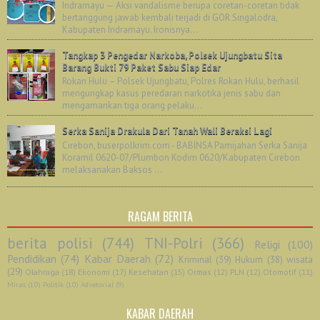
Indramayu — Aksi vandalisme berupa coretan-coretan tidak
bertanggung jawab kembali terjadi di GOR Singalodra,
Kabupaten Indramayu. Ironisnya...
Tangkap 3 Pengedar Narkoba, Polsek Ujungbatu Sita
Barang Bukti 79 Paket Sabu Siap Edar
Rokan Hulu – Polsek Ujungbatu, Polres Rokan Hulu, berhasil
mengungkap kasus peredaran narkotika jenis sabu dan
mengamankan tiga orang pelaku...
Serka Sanija Drakula Dari Tanah Wali Beraksi Lagi
Cirebon, buserpolkrim.com - BABINSA Pamijahan Serka Sanija
Koramil 0620-07/Plumbon Kodim 0620/Kabupaten Cirebon
melaksanakan Baksos ...
RAGAM BERITA
berita polisi
(744)
TNI-Polri
(366)
Religi
(100)
Pendidikan
(74)
Kabar Daerah
(72)
Kriminal
(39)
Hukum
(38)
wisata
(29)
Olahraga
(18)
Ekonomi
(17)
Kesehatan
(15)
Ormas
(12)
PLN
(12)
Otomotif
(11)
Miras
(10)
Politik
(10)
Advetorial
(9)
KABAR DAERAH