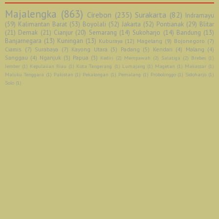
Majalengka
(863)
Cirebon
(235)
Surakarta
(82)
Indramayu
(59)
Kalimantan Barat
(53)
Boyolali
(52)
Jakarta
(52)
Pontianak
(29)
Blitar
(21)
Demak
(21)
Cianjur
(20)
Semarang
(14)
Sukoharjo
(14)
Bandung
(13)
Banjarnegara
(13)
Kuningan
(13)
Kuburaya
(12)
Magelang
(9)
Bojonegoro
(7)
Ciamis
(7)
Surabaya
(7)
Kayong Utara
(5)
Padang
(5)
Kendari
(4)
Malang
(4)
Sanggau
(4)
Nganjuk
(3)
Papua
(3)
Kediri
(2)
Mempawah
(2)
Salatiga
(2)
Brebes
(1)
Jember
(1)
Kepulauan Riau
(1)
Kota Tangerang
(1)
Lumajang
(1)
Magetan
(1)
Makassar
(1)
Maluku Tenggara
(1)
Pakistan
(1)
Pekalongan
(1)
Pemalang
(1)
Probolinggo
(1)
Sidoharjo
(1)
Solo
(1)