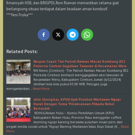
Ilmansyah HSB, dan BRIGPOL Roni Riawan memastikan selama giat
berlangsung situasi terdapat dalam keadaan aman kondusif.
***Yeni Friska***
Related Posts:
Respon Cepat Tim Patroli Raimas Macan Kumbang 852
Polresta Cirebon Gagalkan Tawuran di Kecamatan Weru
RN News (Cirebon) - Tim Patroli Raimas Macan Kumbang 852
Polresta Cirebon berhasil menggagalkan aksi tawuran di
Kecamatan Weru, Kabupaten Cirebon, Jumat (6/12/2024)
dinihari kira-kira pukul 03.00 WIB. Petugas juga
mengamankan…
Read More
Jalin Sinergitas, KPUD Ajak Puluhan Wartawan Ngopi
Darat Dengan Tema "Pelaksanaan Pilkada Rohul
Bertasbih
ROHULRokan Hulu – Komisi Pemilihan Umum (KPU)
Kabupaten Rokan Hulu, Provinsi Riau menggelar coffee
morning ngopi bareng bersama puluhan insan pers dan
pegiat media sosial untuk "Ngopi Bareng Wartawan"alias Kopi Darat (K…
Read
More