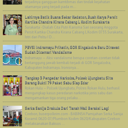
terjadinya gangguan kamtibmas dan tindak kejahatan
utamanya yang terjadi pada m...
Lahirnya Batik Buana Sekar Kedaton, Buah Karya Persit
Kartika Chandra Kirana Cabang L Kodim Surakarta
Surakarta - Dialah Cita Putri Karisma Sari seorang Anggota
Persit Kartika Chandra Kirana Cabang L Kodim 0735.Surakarta,
Istri dari Peltu I D...
PBVSI Indramayu Prihatin, GOR Singalodra Baru Dirawat
Sudah Dicemari Vandalisme
Indramayu — Aksi vandalisme berupa coretan-coretan tidak
bertanggung jawab kembali terjadi di GOR Singalodra,
Kabupaten Indramayu. Ironisnya...
Tangkap 3 Pengedar Narkoba, Polsek Ujungbatu Sita
Barang Bukti 79 Paket Sabu Siap Edar
Rokan Hulu – Polsek Ujungbatu, Polres Rokan Hulu, berhasil
mengungkap kasus peredaran narkotika jenis sabu dan
mengamankan tiga orang pelaku...
Serka Sanija Drakula Dari Tanah Wali Beraksi Lagi
Cirebon, buserpolkrim.com - BABINSA Pamijahan Serka Sanija
Koramil 0620-07/Plumbon Kodim 0620/Kabupaten Cirebon
melaksanakan Baksos ...