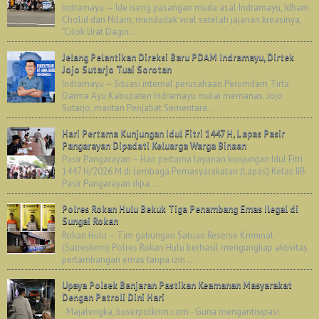
Indramayu — Ide iseng pasangan muda asal Indramayu, Idham
Cholid dan Nilam, mendadak viral setelah jajanan kreasinya,
"Cilok Urat Dagin...
Jelang Pelantikan Direksi Baru PDAM Indramayu, Dirtek
Jojo Sutarjo Tuai Sorotan
Indramayu – Situasi internal perusahaan Perumdam Tirta
Darma Ayu Kabupaten Indramayu mulai memanas. Jojo
Sutarjo, mantan Penjabat Sementara ...
Hari Pertama Kunjungan Idul Fitri 1447 H, Lapas Pasir
Pangarayan Dipadati Keluarga Warga Binaan
Pasir Pangarayan – Hari pertama layanan kunjungan Idul Fitri
1447 H/2026 M di Lembaga Pemasyarakatan (Lapas) Kelas IIB
Pasir Pangarayan dipa...
Polres Rokan Hulu Bekuk Tiga Penambang Emas Ilegal di
Sungai Rokan
Rokan Hulu – Tim gabungan Satuan Reserse Kriminal
(Satreskrim) Polres Rokan Hulu berhasil mengungkap aktivitas
pertambangan emas tanpa izin ...
Upaya Polsek Banjaran Pastikan Keamanan Masyarakat
Dengan Patroli Dini Hari
Majalengka, buserpolkrim.com - Guna mengantisipasi