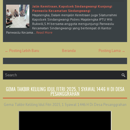
Jalin Kemitraan, Kapolsek Sindangwangi Kunjungi
Panwaslu Kecamatan Sindangwangi
Majalengka, Dalam menjalin Kemitraan juga Silaturrahmi
Kapolsek Sindangwangi Polres Majalengka IPTU Wili
Rukwili,S.M bersama anggota mengunjungi Panwaslu
Kecamatan Sindangwangi yang bertempat di Kantor
Panwaslu Kecama…
Read More
← Posting Lebih Baru
Beranda
Posting Lama →
GEMA TAKBIR KELILING IDUL FITRI 2025, 1 SYAWAL 1446 H DI DESA
PESANGGRAHAN
Gema Takbir Keliling Idul Fitri 2025, 1 Syawal 1446 H Di Desa Pesanggrahan