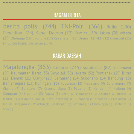
RAGAM BERITA
berita polisi
(744)
TNI-Polri
(366)
Religi
(100)
Pendidikan
(74)
Kabar Daerah
(72)
Kriminal
(39)
Hukum
(38)
wisata
(29)
Olahraga
(18)
Ekonomi
(17)
Kesehatan
(15)
Ormas
(12)
PLN
(12)
Otomotif
(11)
Miras
(10)
Politik
(10)
Advetorial
(9)
KABAR DAERAH
Majalengka
(863)
Cirebon
(235)
Surakarta
(82)
Indramayu
(59)
Kalimantan Barat
(53)
Boyolali
(52)
Jakarta
(52)
Pontianak
(29)
Blitar
(21)
Demak
(21)
Cianjur
(20)
Semarang
(14)
Sukoharjo
(14)
Bandung
(13)
Banjarnegara
(13)
Kuningan
(13)
Kuburaya
(12)
Magelang
(9)
Bojonegoro
(7)
Ciamis
(7)
Surabaya
(7)
Kayong Utara
(5)
Padang
(5)
Kendari
(4)
Malang
(4)
Sanggau
(4)
Nganjuk
(3)
Papua
(3)
Kediri
(2)
Mempawah
(2)
Salatiga
(2)
Brebes
(1)
Jember
(1)
Kepulauan Riau
(1)
Kota Tangerang
(1)
Lumajang
(1)
Magetan
(1)
Makassar
(1)
Maluku Tenggara
(1)
Pakistan
(1)
Pekalongan
(1)
Pemalang
(1)
Probolinggo
(1)
Sidoharjo
(1)
Solo
(1)