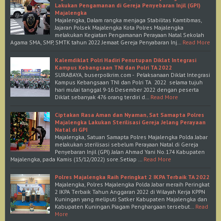
Lakukan Pengamanan di Gereja Penyebaran Injil (GPI)
Majalengka
Majalengka, Dalam rangka menjaga Stabilitas Kamtibmas,
Jajaran Polsek Majalengka Kota Polres Majalengka
melakukan Kegiatan Pengamanan Perayaan Natal Sekolah
Agama SMA, SMP, SMTK tahun 2022 Jemaat Gereja Penyabaran Inj…
Read More
Kalemdiklat Polri Hadiri Penutupan Diklat Integrasi
Kampus Kebangsaan TNI dan Polri TA 2022
SURABAYA, buserpolkrim.com - Pelaksanaan Diklat Integrasi
Kampus Kebangsaan TNI dan Polri TA 2022 selama tujuh
hari mulai tanggal 9-16 Desember 2022 dengan peserta
Diklat sebanyak 476 orang terdiri d…
Read More
Ciptakan Rasa Aman dan Nyaman, Sat Samapta Polres
Majalengka Lakukan Sterilisasi Gereja Jelang Perayaan
Natal di GPI
Majalengka, Satuan Samapta Polres Majalengka Polda Jabar
melakukan sterilisasi sebelum Perayaan Natal di Gereja
Penyebaran Injil (GPI) Jalan Ahmad Yani No.174 Kabupaten
Majalengka, pada Kamis (15/12/2022) sore.Setiap …
Read More
Polres Majalengka Raih Peringkat 2 IKPA Terbaik TA 2022
Majalengka, Polres Majalengka Polda Jabar meraih Peringkat
2 IKPA Terbaik Tahun Anggaran 2022 di Wilayah Kerja KPPN
Kuningan yang meliputi Satker Kabupaten Majalengka dan
Kabupaten Kuningan.Piagam Penghargaan tersebut…
Read
More