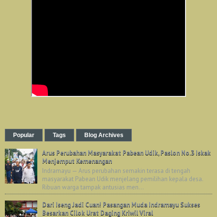
Popular
Tags
Blog Archives
Arus Perubahan Masyarakat Pabean Udik, Paslon No.3 Iskak
Menjemput Kemenangan
Indramayu — Arus perubahan semakin terasa di tengah
masyarakat Pabean Udik menjelang pemilihan kepala desa.
Ribuan warga tampak antusias men...
Dari Iseng Jadi Cuan! Pasangan Muda Indramayu Sukses
Besarkan Cilok Urat Daging Kriwil Viral