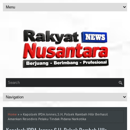
Home
» » Kapolsek IPDA Jonnes,S.H, Polsek Rambah Hilir Berhasil
Amankan Resedivis Pelaku Tindak Pidana Narkotika