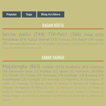
Popular
Tags
Blog Archives
RAGAM BERITA
berita polisi
(744)
TNI-Polri
(366)
Religi
(100)
Pendidikan
(74)
Kabar Daerah
(72)
Kriminal
(39)
Hukum
(38)
wisata
(29)
Olahraga
(18)
Ekonomi
(17)
Kesehatan
(15)
Ormas
(12)
PLN
(12)
Otomotif
(11)
Miras
(10)
Politik
(10)
Advetorial
(9)
KABAR DAERAH
Majalengka
(863)
Cirebon
(235)
Surakarta
(82)
Indramayu
(59)
Kalimantan Barat
(53)
Boyolali
(52)
Jakarta
(52)
Pontianak
(29)
Blitar
(21)
Demak
(21)
Cianjur
(20)
Semarang
(14)
Sukoharjo
(14)
Bandung
(13)
Banjarnegara
(13)
Kuningan
(13)
Kuburaya
(12)
Magelang
(9)
Bojonegoro
(7)
Ciamis
(7)
Surabaya
(7)
Kayong Utara
(5)
Padang
(5)
Kendari
(4)
Malang
(4)
Sanggau
(4)
Nganjuk
(3)
Papua
(3)
Kediri
(2)
Mempawah
(2)
Salatiga
(2)
Brebes
(1)
Jember
(1)
Kepulauan Riau
(1)
Kota Tangerang
(1)
Lumajang
(1)
Magetan
(1)
Makassar
(1)
Maluku Tenggara
(1)
Pakistan
(1)
Pekalongan
(1)
Pemalang
(1)
Probolinggo
(1)
Sidoharjo
(1)
Solo
(1)