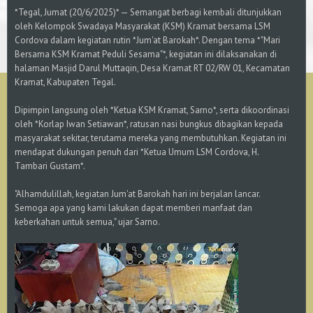
*Tegal, Jumat (20/6/2025)* — Semangat berbagi kembali ditunjukkan
oleh Kelompok Swadaya Masyarakat (KSM) Kramat bersama LSM
Cordova dalam kegiatan rutin *Jum'at Barokah*. Dengan tema *"Mari
Bersama KSM Kramat Peduli Sesama"*, kegiatan ini dilaksanakan di
halaman Masjid Darul Muttaqin, Desa Kramat RT 02/RW 01, Kecamatan
Kramat, Kabupaten Tegal.
Dipimpin langsung oleh *Ketua KSM Kramat, Sarno*, serta dikoordinasi
oleh *Korlap Iwan Setiawan*, ratusan nasi bungkus dibagikan kepada
masyarakat sekitar, terutama mereka yang membutuhkan. Kegiatan ini
mendapat dukungan penuh dari *Ketua Umum LSM Cordova, H.
Tambari Gustam*.
"Alhamdulillah, kegiatan Jum'at Barokah hari ini berjalan lancar.
Semoga apa yang kami lakukan dapat memberi manfaat dan
keberkahan untuk semua," ujar Sarno.