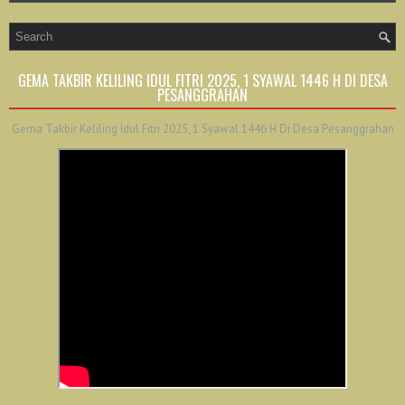
GEMA TAKBIR KELILING IDUL FITRI 2025, 1 SYAWAL 1446 H DI DESA
PESANGGRAHAN
Gema Takbir Keliling Idul Fitri 2025, 1 Syawal 1446 H Di Desa Pesanggrahan