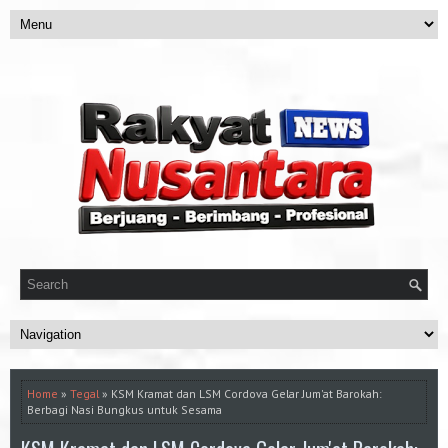
Home
»
Tegal
» KSM Kramat dan LSM Cordova Gelar Jum'at Barokah:
Berbagi Nasi Bungkus untuk Sesama