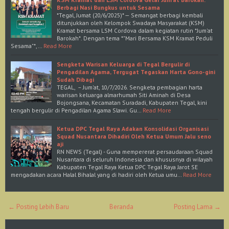
Berbagi Nasi Bungkus untuk Sesama
*Tegal, Jumat (20/6/2025)* — Semangat berbagi kembali
ditunjukkan oleh Kelompok Swadaya Masyarakat (KSM)
Kramat bersama LSM Cordova dalam kegiatan rutin *Jum'at
Barokah*. Dengan tema *"Mari Bersama KSM Kramat Peduli
Sesama"*,…
Read More
Sengketa Warisan Keluarga di Tegal Bergulir di
Pengadilan Agama, Tergugat Tegaskan Harta Gono-gini
Sudah Dibagi
TEGAL, – Jum'at, 10/7/2026. Sengketa pembagian harta
warisan keluarga almarhumah Siti Aminah di Desa
Bojongsana, Kecamatan Suradadi, Kabupaten Tegal, kini
tengah bergulir di Pengadilan Agama Slawi. Gu…
Read More
Ketua DPC Tegal Raya Adakan Konsolidasi Organisasi
Squad Nusantara Dihadiri Oleh Ketua Umum Jalu seno
aji
RN NEWS (Tegal) - Guna mempererat persaudaraan Squad
Nusantara di seluruh Indonesia dan khususnya di wilayah
Kabupaten Tegal Raya Ketua DPC Tegal Raya Jarot SE
mengadakan acara Halal Bihalal yang di hadiri oleh Ketua umu…
Read More
← Posting Lebih Baru
Beranda
Posting Lama →