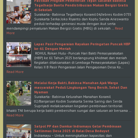
Pastikan Program Pemerintah Tepat Sasaran Babinsa
Tegalharjo Bantu Pendistribusian Makan Bergizi Gratis
di Sekolah
Surakarta - Babinsa Tegalharjo Koramil 04/Jebres Kodim 0735
Surakarta Serka Joko Riyanto dan Koptu Sanda Arieswanto
peduli terhadap generasi muda dengan ikut serta
mendampingi penyaluran Makan Bergizi Gratis (MBG) di sekolah …
Read
More
Lapas Pasir Pengaraian Rayakan Peringatan Puncak HBP
ke-61 Dengan Meriah
ROHUL Rokan Hulu - Puncak Hari Bakti Pemasyarakatan
(HBP) ke 61 Tahun 2025 berlangsung khidmat dan meriah
Kegiatan dilaksanakan di Lembaga Pemasyarakatan (Lapas)
Kelas II B Pasir Pengaraian Jalan Pengayoman Desa Ko…
Read More
Melalui Kerja Bakti, Babinsa Manahan Ajak Warga
masyarakat Peduli Lingkungan Yang Bersih, Sehat Dan
Nyaman
Surakarta - Babinsa Kelurahan Manahan Koramil
02/Banjarsari Kodim Surakarta Serma Saring dan Serda
Supriyadi melaksanakan kegiatan pembinaan teritorial
bhakti TNI berupa kerja bakti pembersihan sungai dan saluran air bersama …
Read More
Satpol PP dan Damkar Indramayu Gelar Pembinaan
Satlinmas Desa 2025 di Balai Desa Beduyut
Indramayu – Untuk meningkatkan kapasitas dan