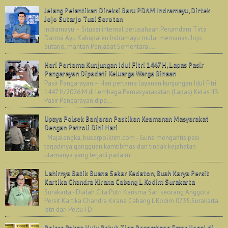
Jelang Pelantikan Direksi Baru PDAM Indramayu, Dirtek
Jojo Sutarjo Tuai Sorotan
Indramayu – Situasi internal perusahaan Perumdam Tirta
Darma Ayu Kabupaten Indramayu mulai memanas. Jojo
Sutarjo, mantan Penjabat Sementara ...
Hari Pertama Kunjungan Idul Fitri 1447 H, Lapas Pasir
Pangarayan Dipadati Keluarga Warga Binaan
Pasir Pangarayan – Hari pertama layanan kunjungan Idul Fitri
1447 H/2026 M di Lembaga Pemasyarakatan (Lapas) Kelas IIB
Pasir Pangarayan dipa...
Upaya Polsek Banjaran Pastikan Keamanan Masyarakat
Dengan Patroli Dini Hari
Majalengka, buserpolkrim.com - Guna mengantisipasi
terjadinya gangguan kamtibmas dan tindak kejahatan
utamanya yang terjadi pada m...
Lahirnya Batik Buana Sekar Kedaton, Buah Karya Persit
Kartika Chandra Kirana Cabang L Kodim Surakarta
Surakarta - Dialah Cita Putri Karisma Sari seorang Anggota
Persit Kartika Chandra Kirana Cabang L Kodim 0735.Surakarta,
Istri dari Peltu I D...
Polres Rokan Hulu Bekuk Tiga Penambang Emas Ilegal di