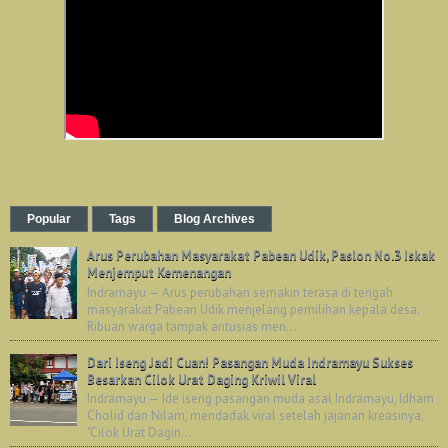
Popular
Tags
Blog Archives
Arus Perubahan Masyarakat Pabean Udik, Paslon No.3 Iskak
Menjemput Kemenangan
Indramayu — Arus perubahan semakin terasa di tengah
masyarakat Pabean Udik menjelang pemilihan kepala desa.
Ribuan warga tampak antusias men...
Dari Iseng Jadi Cuan! Pasangan Muda Indramayu Sukses
Besarkan Cilok Urat Daging Kriwil Viral
Indramayu — Ide iseng pasangan muda asal Indramayu, Idham
Cholid dan Nilam, mendadak viral setelah jajanan kreasinya,
"Cilok Urat Dagin...