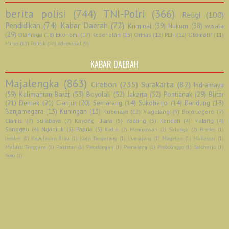
berita polisi
(744)
TNI-Polri
(366)
Religi
(100)
Pendidikan
(74)
Kabar Daerah
(72)
Kriminal
(39)
Hukum
(38)
wisata
(29)
Olahraga
(18)
Ekonomi
(17)
Kesehatan
(15)
Ormas
(12)
PLN
(12)
Otomotif
(11)
Miras
(10)
Politik
(10)
Advetorial
(9)
KABAR DAERAH
Majalengka
(863)
Cirebon
(235)
Surakarta
(82)
Indramayu
(59)
Kalimantan Barat
(53)
Boyolali
(52)
Jakarta
(52)
Pontianak
(29)
Blitar
(21)
Demak
(21)
Cianjur
(20)
Semarang
(14)
Sukoharjo
(14)
Bandung
(13)
Banjarnegara
(13)
Kuningan
(13)
Kuburaya
(12)
Magelang
(9)
Bojonegoro
(7)
Ciamis
(7)
Surabaya
(7)
Kayong Utara
(5)
Padang
(5)
Kendari
(4)
Malang
(4)
Sanggau
(4)
Nganjuk
(3)
Papua
(3)
Kediri
(2)
Mempawah
(2)
Salatiga
(2)
Brebes
(1)
Jember
(1)
Kepulauan Riau
(1)
Kota Tangerang
(1)
Lumajang
(1)
Magetan
(1)
Makassar
(1)
Maluku Tenggara
(1)
Pakistan
(1)
Pekalongan
(1)
Pemalang
(1)
Probolinggo
(1)
Sidoharjo
(1)
Solo
(1)