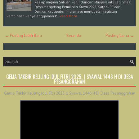
kesiapsiagaan Satuan Perlindungan Masyarakat (Satlinmas)
Desa menjelang Pemilihan Kuwu 2025, Satpol PP dan
Damkar Kabupaten Indramayu menggelar kegiatan
Pembinaan Penyelenggaraan P…
Read More
← Posting Lebih Baru
Beranda
Posting Lama →
GEMA TAKBIR KELILING IDUL FITRI 2025, 1 SYAWAL 1446 H DI DESA
PESANGGRAHAN
Gema Takbir Keliling Idul Fitri 2025, 1 Syawal 1446 H Di Desa Pesanggrahan