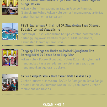
Sungai Rokan
Rokan Hulu – Tim gabungan Satuan Reserse Kriminal
(Satreskrim) Polres Rokan Hulu berhasil mengungkap aktivitas
pertambangan emas tanpa izin ...
PBVSI Indramayu Prihatin, GOR Singalodra Baru Dirawat
Sudah Dicemari Vandalisme
Indramayu — Aksi vandalisme berupa coretan-coretan tidak
bertanggung jawab kembali terjadi di GOR Singalodra,
Kabupaten Indramayu. Ironisnya...
Tangkap 3 Pengedar Narkoba, Polsek Ujungbatu Sita
Barang Bukti 79 Paket Sabu Siap Edar
Rokan Hulu – Polsek Ujungbatu, Polres Rokan Hulu, berhasil
mengungkap kasus peredaran narkotika jenis sabu dan
mengamankan tiga orang pelaku...
Serka Sanija Drakula Dari Tanah Wali Beraksi Lagi
Cirebon, buserpolkrim.com - BABINSA Pamijahan Serka Sanija
Koramil 0620-07/Plumbon Kodim 0620/Kabupaten Cirebon
melaksanakan Baksos ...
RAGAM BERITA