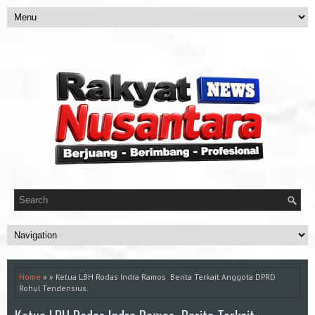
Home
» » Ketua LBH Rodas Indra Ramos Berita Terkait Anggota DPRD
Rohul Tendensius.