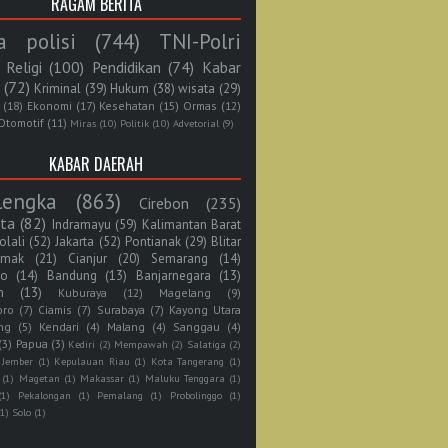
RAGAM BERITA
a polisi
(744)
TNI-Polri
Religi
(100)
Pendidikan
(74)
Kabar
(72)
Kriminal
(39)
Hukum
(38)
wisata
(29)
(18)
Ekonomi
(17)
Kesehatan
(15)
Ormas
(12)
Otomotif
(11)
Miras
(10)
Politik
(10)
Advetorial
(9)
KABAR DAERAH
lengka
(863)
Cirebon
(235)
rta
(82)
Indramayu
(59)
Kalimantan Barat
olali
(52)
Jakarta
(52)
Pontianak
(29)
Blitar
mak
(21)
Cianjur
(20)
Semarang
(14)
jo
(14)
Bandung
(13)
Banjarnegara
(13)
n
(13)
Kuburaya
(12)
Magelang
(9)
oro
(7)
Ciamis
(7)
Surabaya
(7)
Kayong Utara
ng
(5)
Kendari
(4)
Malang
(4)
Sanggau
(4)
(3)
Papua
(3)
Kediri
(2)
Mempawah
(2)
Salatiga
(2)
Jember
(1)
Kepulauan Riau
(1)
Kota Tangerang
(1)
(1)
Magetan
(1)
Makassar
(1)
Maluku Tenggara
(1)
(1)
Pekalongan
(1)
Pemalang
(1)
Probolinggo
(1)
(1)
Solo
(1)