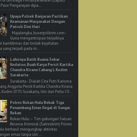
M di Lembaga Pemasyarakatan (Lapas)
 Pasir Pangarayan dipa...
Upaya Polsek Banjaran Pastikan
Keamanan Masyarakat Dengan
Patroli Dini Hari
Majalengka, buserpolkrim.com -
Guna mengantisipasi terjadinya
n kamtibmas dan tindak kejahatan
 yang terjadi pada m...
Lahirnya Batik Buana Sekar
Kedaton, Buah Karya Persit Kartika
Chandra Kirana Cabang L Kodim
Surakarta
Surakarta - Dialah Cita Putri Karisma
rang Anggota Persit Kartika Chandra Kirana
Kodim 0735.Surakarta, Istri dari Peltu I D...
Polres Rokan Hulu Bekuk Tiga
Penambang Emas Ilegal di Sungai
Rokan
Rokan Hulu – Tim gabungan Satuan
Reserse Kriminal (Satreskrim) Polres
lu berhasil mengungkap aktivitas
ngan emas tanpa izin ...