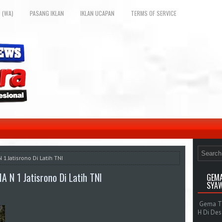
 (WA)
PASANG IKLAN
IKLAN UCAPAN
TERMS OF SERVICE
1 Jatisrono Di Latih TNI
N 1 Jatisrono Di Latih TNI
GEMA
SYAW
Gema Tak
H Di De