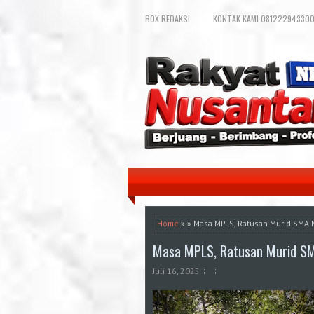
BOX REDAKSI
KONTAK KAMI 081222943300
Home
» » Masa MPLS, Ratusan Murid SMA N 
Masa MPLS, Ratusan Murid SMA 
Juli 16, 2025