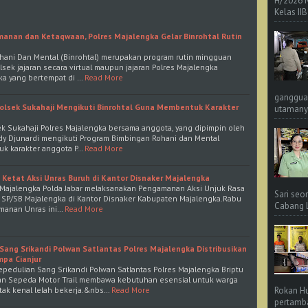
H/2026 
Kelas IIB
manan dan Ketaqwaan, Polres Majalengka Gelar Binrohtal Rutin
hani Dan Mental (Binrohtal) merupakan program rutin mingguan
sek jajaran secara virtual maupun jajaran Polres Majalengka
ka yang bertempat di …
Read More
ganggua
olsek Sukahaji Mengikuti Binrohtal Guna Membentuk Karakter
utamanya
k Sukahaji Polres Majalengka bersama anggota, yang dipimpin oleh
dy Djunardi mengikuti Program Bimbingan Rohani dan Mental
uk karakter anggota P…
Read More
 Ketat Aksi Unras Buruh di Kantor Disnaker Majalengka
s Majalengka Polda Jabar melaksanakan Pengamanan Aksi Unjuk Rasa
Sari seo
h SP/SB Majalengka di Kantor Disnaker Kabupaten Majalengka.Rabu
Cabang L 
manan Unras ini…
Read More
Sang Srikandi Polwan Satlantas Polres Majalengka Distribusikan
mpa Cianjur
epedulian Sang Srikandi Polwan Satlantas Polres Majalengka Briptu
 Sepeda Motor Trail membawa kebutuhan esensial untuk warga
tak kenal lelah bekerja.&nbs…
Read More
Rokan Hu
pertamba