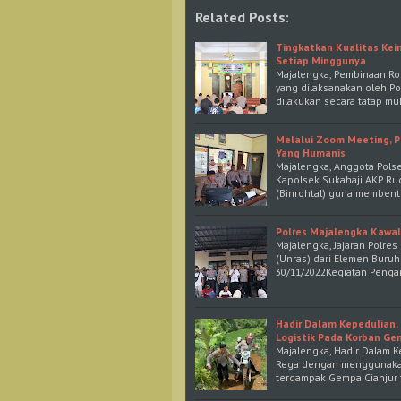
Related Posts:
Tingkatkan Kualitas Kei
Setiap Minggunya
Majalengka, Pembinaan Ro
yang dilaksanakan oleh Pol
dilakukan secara tatap mu
Melalui Zoom Meeting, P
Yang Humanis
Majalengka, Anggota Polse
Kapolsek Sukahaji AKP Ru
(Binrohtal) guna membent
Polres Majalengka Kawal
Majalengka, Jajaran Polre
(Unras) dari Elemen Buru
30/11/2022Kegiatan Penga
Hadir Dalam Kepedulian, 
Logistik Pada Korban Ge
Majalengka, Hadir Dalam K
Rega dengan menggunakan
terdampak Gempa Cianjur 