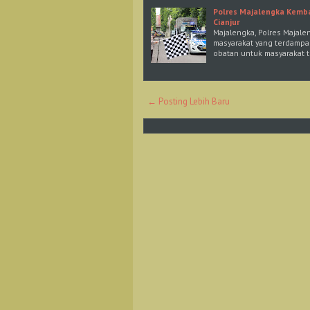
Polres Majalengka Kemb
Cianjur
Majalengka, Polres Majal
masyarakat yang terdampa
obatan untuk masyarakat 
← Posting Lebih Baru