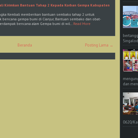
ali Kirimkan Bantuan Tahap 2 Kepada Korban Gempa Kabupaten
engka Kembali memberikan bantuan sembako tahap 2 untuk
k bencana gempa bumi di Cianjur, Bantuan sembako dan obat-
terdampak bencana alam Gempa bumi di wil…
Read More
bertangg
Singalod
Beranda
Posting Lama →
mengungk
dan meng
0620/Ka