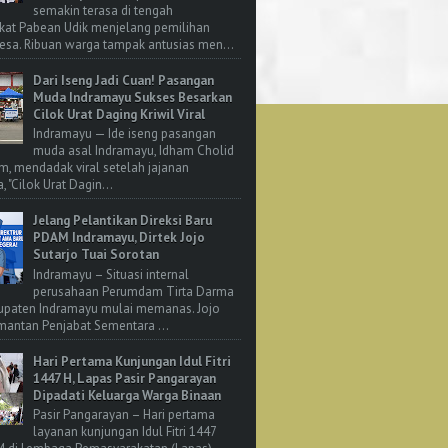
semakin terasa di tengah
kat Pabean Udik menjelang pemilihan
esa. Ribuan warga tampak antusias men...
Dari Iseng Jadi Cuan! Pasangan
Muda Indramayu Sukses Besarkan
Cilok Urat Daging Kriwil Viral
Indramayu — Ide iseng pasangan
muda asal Indramayu, Idham Cholid
m, mendadak viral setelah jajanan
, "Cilok Urat Dagin...
Jelang Pelantikan Direksi Baru
PDAM Indramayu, Dirtek Jojo
Sutarjo Tuai Sorotan
Indramayu – Situasi internal
perusahaan Perumdam Tirta Darma
upaten Indramayu mulai memanas. Jojo
 mantan Penjabat Sementara ...
Hari Pertama Kunjungan Idul Fitri
1447 H, Lapas Pasir Pangarayan
Dipadati Keluarga Warga Binaan
Pasir Pangarayan – Hari pertama
layanan kunjungan Idul Fitri 1447