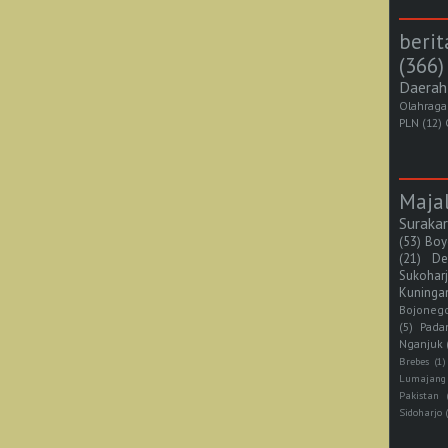
berit
(366)
Daerah
Olahraga
PLN
(12)
Maja
Suraka
(53)
Boy
(21)
De
Sukohar
Kuninga
Bojoneg
(5)
Pada
Nganjuk
Brebes
(1)
Lumajang
Pakistan
Sidoharjo