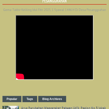
PESANGGRAHAN
Gema Takbir Keliling Idul Fitri 2025, 1 Syawal 1446 H Di Desa Pesanggrahan
Popular
Tags
Blog Archives
Arus Perubahan Masyarakat Pabean Udik, Paslon No.3 Iskak