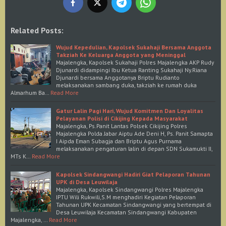
Related Posts:
Wujud Kepedulian, Kapolsek Sukahaji Bersama Anggota
Takziah Ke Keluarga Anggota yang Meninggal
Majalengka, Kapolsek Sukahaji Polres Majalengka AKP Rudy
Djunardi didampingi Ibu Ketua Ranting Sukahaji Ny.Riana
Djunardi bersama Anggotanya Briptu Rudianto
melaksanakan sambang duka, takziah ke rumah duka
Almarhum Ba…
Read More
Gatur Lalin Pagi Hari, Wujud Komitmen Dan Loyalitas
Pelayanan Polisi di Cikijing Kepada Masyarakat
Majalengka, Ps.Panit Lantas Polsek Cikijing Polres
Majalengka Polda Jabar Aiptu Ade Deni H, Ps. Panit Samapta
I Aipda Eman Subagja dan Briptu Agus Purnama
melaksanakan pengaturan lalin di depan SDN Sukamukti II,
MTs K…
Read More
Kapolsek Sindangwangi Hadiri Giat Pelaporan Tahunan
UPK di Desa Leuwilaja
Majalengka, Kapolsek Sindangwangi Polres Majalengka
IPTU Wili Rukwili,S.M menghadiri Kegiatan Pelaporan
Tahunan UPK Kecamatan Sindangwangi yang bertempat di
Desa Leuwilaja Kecamatan Sindangwangi Kabupaten
Majalengka, …
Read More