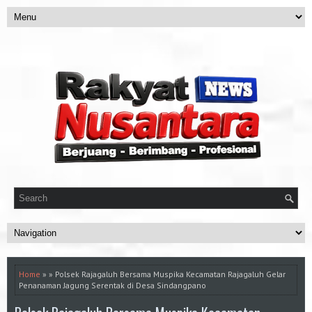
Home
» » Polsek Rajagaluh Bersama Muspika Kecamatan Rajagaluh Gelar
Penanaman Jagung Serentak di Desa Sindangpano