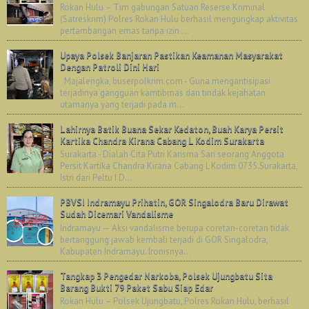
Rokan Hulu – Tim gabungan Satuan Reserse Kriminal
(Satreskrim) Polres Rokan Hulu berhasil mengungkap aktivitas
pertambangan emas tanpa izin ...
Upaya Polsek Banjaran Pastikan Keamanan Masyarakat
Dengan Patroli Dini Hari
Majalengka, buserpolkrim.com - Guna mengantisipasi
terjadinya gangguan kamtibmas dan tindak kejahatan
utamanya yang terjadi pada m...
Lahirnya Batik Buana Sekar Kedaton, Buah Karya Persit
Kartika Chandra Kirana Cabang L Kodim Surakarta
Surakarta - Dialah Cita Putri Karisma Sari seorang Anggota
Persit Kartika Chandra Kirana Cabang L Kodim 0735.Surakarta,
Istri dari Peltu I D...
PBVSI Indramayu Prihatin, GOR Singalodra Baru Dirawat
Sudah Dicemari Vandalisme
Indramayu — Aksi vandalisme berupa coretan-coretan tidak
bertanggung jawab kembali terjadi di GOR Singalodra,
Kabupaten Indramayu. Ironisnya...
Tangkap 3 Pengedar Narkoba, Polsek Ujungbatu Sita
Barang Bukti 79 Paket Sabu Siap Edar
Rokan Hulu – Polsek Ujungbatu, Polres Rokan Hulu, berhasil