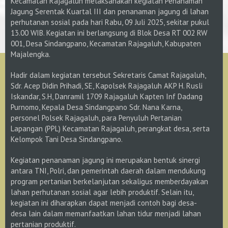
Kecamatan Rajagaluh melaksanakan kegiatan Penanaman
Jagung Serentak Kuartal III dan penanaman jagung di lahan
perhutanan sosial pada hari Rabu, 09 Juli 2025, sekitar pukul
13.00 WIB. Kegiatan ini berlangsung di Blok Desa RT 002 RW
001, Desa Sindangpano, Kecamatan Rajagaluh, Kabupaten
Majalengka.
Hadir dalam kegiatan tersebut Sekretaris Camat Rajagaluh,
Sdr. Acep Didin Prihadi, SE, Kapolsek Rajagaluh AKP H. Rusli
Iskandar, S.H, Danramil 1709 Rajagaluh Kapten Inf Dadang
Purnomo, Kepala Desa Sindangpano Sdr. Nana Karna,
personel Polsek Rajagaluh, para Penyuluh Pertanian
Lapangan (PPL) Kecamatan Rajagaluh, perangkat desa, serta
Kelompok Tani Desa Sindangpano.
Kegiatan penanaman jagung ini merupakan bentuk sinergi
antara TNI, Polri, dan pemerintah daerah dalam mendukung
program pertanian berkelanjutan sekaligus memberdayakan
lahan perhutanan sosial agar lebih produktif. Selain itu,
kegiatan ini diharapkan dapat menjadi contoh bagi desa-
desa lain dalam memanfaatkan lahan tidur menjadi lahan
pertanian produktif.