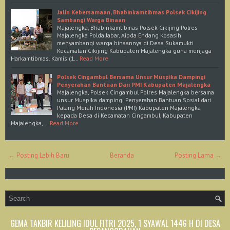
Jalin Kebersamaan, Bhabinkamtibmas Polsek Cikijing
Sambangi Warga Binaan
Majalengka, Bhabinkamtibmas Polsek Cikijing Polres
Majalengka Polda Jabar, Aipda Endang Kosasih
menyambangi warga binaannya di Desa Sukamukti
Kecamatan Cikijing Kabupaten Majalengka guna menjaga
Harkamtibmas. Kamis (1…
Read More
Polsek Cingambul Bersama Unsur Muspika Dampingi
Penyerahan Bantuan Dari PMI Kabupaten Majalengka
Majalengka, Polsek Cingambul Polres Majalengka bersama
unsur Muspika dampingi Penyerahan Bantuan Sosial dari
Palang Merah Indonesia (PMI) Kabupaten Majalengka
kepada Desa di Kecamatan Cingambul, Kabupaten
Majalengka, …
Read More
← Posting Lebih Baru
Beranda
Posting Lama →
GEMA TAKBIR KELILING IDUL FITRI 2025, 1 SYAWAL 1446 H DI DESA