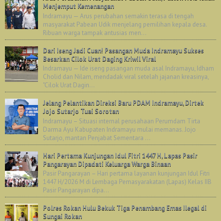
Menjemput Kemenangan
Indramayu — Arus perubahan semakin terasa di tengah
masyarakat Pabean Udik menjelang pemilihan kepala desa.
Ribuan warga tampak antusias men...
Dari Iseng Jadi Cuan! Pasangan Muda Indramayu Sukses
Besarkan Cilok Urat Daging Kriwil Viral
Indramayu — Ide iseng pasangan muda asal Indramayu, Idham
Cholid dan Nilam, mendadak viral setelah jajanan kreasinya,
"Cilok Urat Dagin...
Jelang Pelantikan Direksi Baru PDAM Indramayu, Dirtek
Jojo Sutarjo Tuai Sorotan
Indramayu – Situasi internal perusahaan Perumdam Tirta
Darma Ayu Kabupaten Indramayu mulai memanas. Jojo
Sutarjo, mantan Penjabat Sementara ...
Hari Pertama Kunjungan Idul Fitri 1447 H, Lapas Pasir
Pangarayan Dipadati Keluarga Warga Binaan
Pasir Pangarayan – Hari pertama layanan kunjungan Idul Fitri
1447 H/2026 M di Lembaga Pemasyarakatan (Lapas) Kelas IIB
Pasir Pangarayan dipa...
Polres Rokan Hulu Bekuk Tiga Penambang Emas Ilegal di
Sungai Rokan