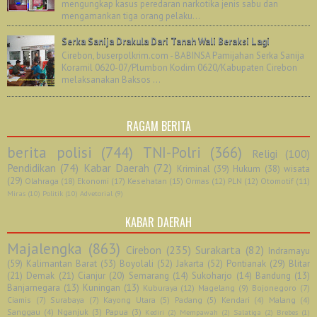
mengungkap kasus peredaran narkotika jenis sabu dan
mengamankan tiga orang pelaku...
Serka Sanija Drakula Dari Tanah Wali Beraksi Lagi
Cirebon, buserpolkrim.com - BABINSA Pamijahan Serka Sanija
Koramil 0620-07/Plumbon Kodim 0620/Kabupaten Cirebon
melaksanakan Baksos ...
RAGAM BERITA
berita polisi
(744)
TNI-Polri
(366)
Religi
(100)
Pendidikan
(74)
Kabar Daerah
(72)
Kriminal
(39)
Hukum
(38)
wisata
(29)
Olahraga
(18)
Ekonomi
(17)
Kesehatan
(15)
Ormas
(12)
PLN
(12)
Otomotif
(11)
Miras
(10)
Politik
(10)
Advetorial
(9)
KABAR DAERAH
Majalengka
(863)
Cirebon
(235)
Surakarta
(82)
Indramayu
(59)
Kalimantan Barat
(53)
Boyolali
(52)
Jakarta
(52)
Pontianak
(29)
Blitar
(21)
Demak
(21)
Cianjur
(20)
Semarang
(14)
Sukoharjo
(14)
Bandung
(13)
Banjarnegara
(13)
Kuningan
(13)
Kuburaya
(12)
Magelang
(9)
Bojonegoro
(7)
Ciamis
(7)
Surabaya
(7)
Kayong Utara
(5)
Padang
(5)
Kendari
(4)
Malang
(4)
Sanggau
(4)
Nganjuk
(3)
Papua
(3)
Kediri
(2)
Mempawah
(2)
Salatiga
(2)
Brebes
(1)