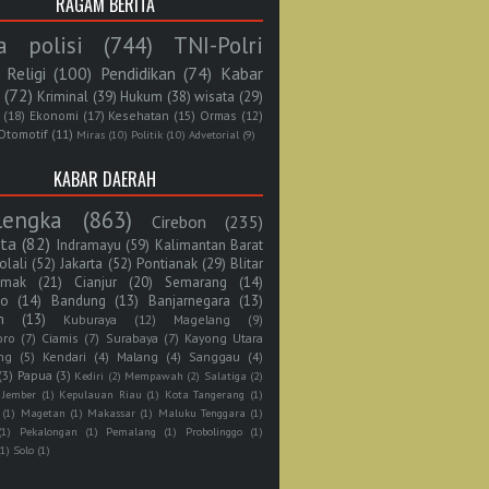
RAGAM BERITA
a polisi
(744)
TNI-Polri
Religi
(100)
Pendidikan
(74)
Kabar
(72)
Kriminal
(39)
Hukum
(38)
wisata
(29)
(18)
Ekonomi
(17)
Kesehatan
(15)
Ormas
(12)
Otomotif
(11)
Miras
(10)
Politik
(10)
Advetorial
(9)
KABAR DAERAH
lengka
(863)
Cirebon
(235)
rta
(82)
Indramayu
(59)
Kalimantan Barat
olali
(52)
Jakarta
(52)
Pontianak
(29)
Blitar
mak
(21)
Cianjur
(20)
Semarang
(14)
jo
(14)
Bandung
(13)
Banjarnegara
(13)
n
(13)
Kuburaya
(12)
Magelang
(9)
oro
(7)
Ciamis
(7)
Surabaya
(7)
Kayong Utara
ng
(5)
Kendari
(4)
Malang
(4)
Sanggau
(4)
(3)
Papua
(3)
Kediri
(2)
Mempawah
(2)
Salatiga
(2)
Jember
(1)
Kepulauan Riau
(1)
Kota Tangerang
(1)
(1)
Magetan
(1)
Makassar
(1)
Maluku Tenggara
(1)
(1)
Pekalongan
(1)
Pemalang
(1)
Probolinggo
(1)
(1)
Solo
(1)