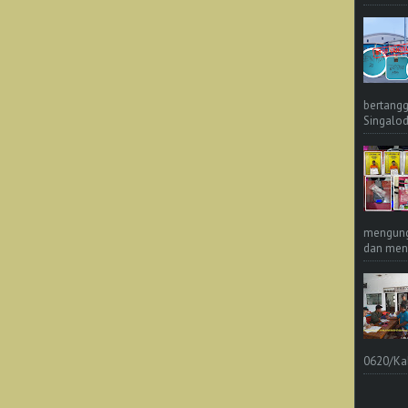
bertangg
Singalod
mengungk
dan meng
0620/Ka