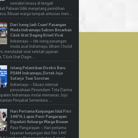
semakin terasa di tengah
kat Pabean Udik menjelang pemilihan
esa. Ribuan warga tampak antusias men...
Dari Iseng Jadi Cuan! Pasangan
Muda Indramayu Sukses Besarkan
Cilok Urat Daging Kriwil Viral
Indramayu — Ide iseng pasangan
muda asal Indramayu, Idham Cholid
m, mendadak viral setelah jajanan
, "Cilok Urat Dagin...
Jelang Pelantikan Direksi Baru
PDAM Indramayu, Dirtek Jojo
Sutarjo Tuai Sorotan
Indramayu – Situasi internal
perusahaan Perumdam Tirta Darma
upaten Indramayu mulai memanas. Jojo
 mantan Penjabat Sementara ...
Hari Pertama Kunjungan Idul Fitri
1447 H, Lapas Pasir Pangarayan
Dipadati Keluarga Warga Binaan
Pasir Pangarayan – Hari pertama
layanan kunjungan Idul Fitri 1447