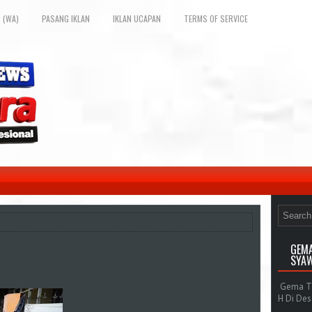
 (WA)
PASANG IKLAN
IKLAN UCAPAN
TERMS OF SERVICE
GEMA
SYAW
Gema Tak
H Di De