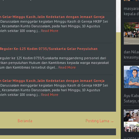
masyara
kepala d
 Gelar Minggu Kasih, Jalin Kedekatan dengan Jemaat Gereja
o Darussalam menggelar kegiatan Minggu Kasih di Gereja HKBP Sei
a, Kecamatan Kunto Darussalam, pada hari Minggu, 10 Agustus
 oleh sekitar 100 orang j…
Read More
Reguler Ke-125 Kodim 0735/Surakarta Gelar Penyuluhan
dan Nila
kreasinya
Reguler ke 125 Kodim 0735/Surakarta menggandeng personel dari
erikan penyuluhan Hukum dan Kamtibmas kepada warga masyarakat
um dan Kamtibmas tersebut digel…
Read More
 Gelar Minggu Kasih, Jalin Kedekatan dengan Jemaat Gereja
o Darussalam menggelar kegiatan Minggu Kasih di Gereja HKBP Sei
a, Kecamatan Kunto Darussalam, pada hari Minggu, 10 Agustus
 oleh sekitar 100 orang j…
Read More
Ayu Kab
Sutarjo,
Beranda
Posting Lama →