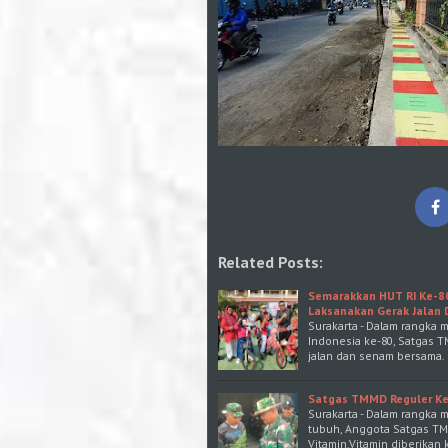
Related Posts:
Semarakkan HUT RI Ke-8
Laksanakan Gerak Jalan
Surakarta - Dalam rangka
Indonesia ke-80, Satgas 
jalan dan senam bersama. 
Satgas TMMD Reguler Ke-
Surakarta - Dalam rangka 
tubuh, Anggota Satgas T
Vitamin.Vitamin diberikan 