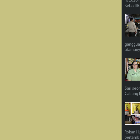
H/2026 
Kelas IIB
ganggua
utamanya
Sari seo
Cabang L 
Rokan Hu
pertamba