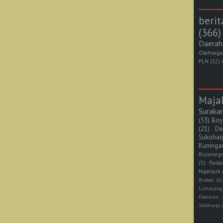
berit
(366)
Daerah
Olahraga
PLN
(12)
Maja
Suraka
(53)
Boy
(21)
De
Sukohar
Kuninga
Bojoneg
(5)
Pada
Nganjuk
Brebes
(1)
Lumajang
Pakistan
Sidoharjo