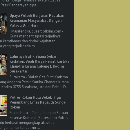
M di Lembaga Pemasyarakatan (Lapas)
 Pasir Pangarayan dipa...
Upaya Polsek Banjaran Pastikan
Keamanan Masyarakat Dengan
Patroli Dini Hari
Majalengka, buserpolkrim.com -
Guna mengantisipasi terjadinya
n kamtibmas dan tindak kejahatan
 yang terjadi pada m...
Lahirnya Batik Buana Sekar
Kedaton, Buah Karya Persit Kartika
Chandra Kirana Cabang L Kodim
Surakarta
Surakarta - Dialah Cita Putri Karisma
rang Anggota Persit Kartika Chandra Kirana
Kodim 0735.Surakarta, Istri dari Peltu I D...
Polres Rokan Hulu Bekuk Tiga
Penambang Emas Ilegal di Sungai
Rokan
Rokan Hulu – Tim gabungan Satuan
Reserse Kriminal (Satreskrim) Polres
lu berhasil mengungkap aktivitas
ngan emas tanpa izin ...