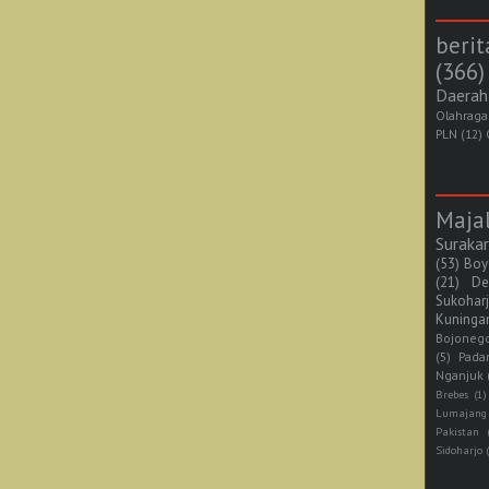
berit
(366)
Daerah
Olahraga
PLN
(12)
Maja
Suraka
(53)
Boy
(21)
De
Sukohar
Kuninga
Bojoneg
(5)
Pada
Nganjuk
Brebes
(1)
Lumajang
Pakistan
Sidoharjo