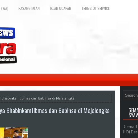
 (WA)
PASANG IKLAN
IKLAN UCAPAN
TERMS OF SERVICE
 Bhabinkamtibmas dan Babinsa di Majalengka
ya Bhabinkamtibmas dan Babinsa di Majalengka
GEMA
SYAW
Gema Tak
H Di De