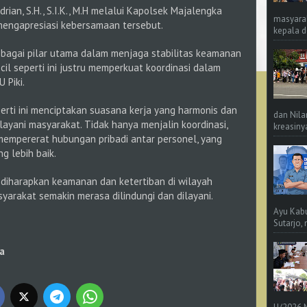
ian, S.H., S.I.K., M.H melalui Kapolsek Majalengka
masyara
H mengapresiasi kebersamaan tersebut.
kepala d
sebagai pilar utama dalam menjaga stabilitas keamanan
il seperti ini justru memperkuat koordinasi dalam
 Piki.
erti ini menciptakan suasana kerja yang harmonis dan
dan Nila
yani masyarakat. Tidak hanya menjalin koordinasi,
kreasinya
empererat hubungan pribadi antar personel, yang
g lebih baik.
diharapkan keamanan dan ketertiban di wilayah
yarakat semakin merasa dilindungi dan dilayani.
Ayu Kab
Sutarjo,
a