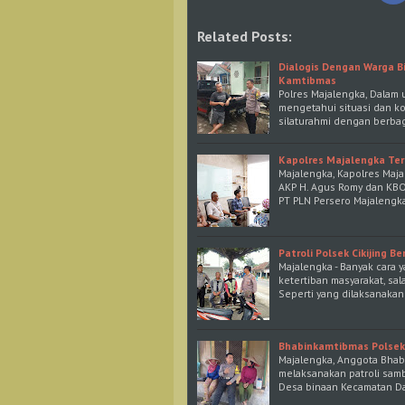
Related Posts:
Dialogis Dengan Warga B
Kamtibmas
Polres Majalengka, Dalam
mengetahui situasi dan ko
silaturahmi dengan berba
Kapolres Majalengka Ter
Majalengka, Kapolres Maja
AKP H. Agus Romy dan KBO 
PT PLN Persero Majalengk
Patroli Polsek Cikijing
Majalengka - Banyak cara 
ketertiban masyarakat, sal
Seperti yang dilaksanaka
Bhabinkamtibmas Polsek
Majalengka, Anggota Bhab
melaksanakan patroli sam
Desa binaan Kecamatan D