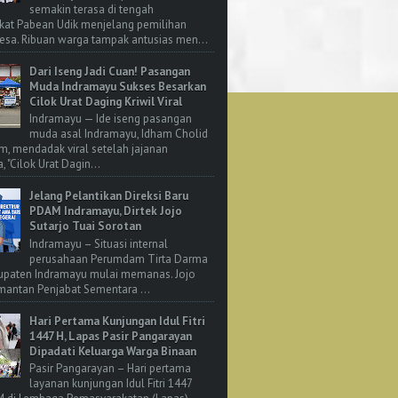
semakin terasa di tengah
kat Pabean Udik menjelang pemilihan
esa. Ribuan warga tampak antusias men...
Dari Iseng Jadi Cuan! Pasangan
Muda Indramayu Sukses Besarkan
Cilok Urat Daging Kriwil Viral
Indramayu — Ide iseng pasangan
muda asal Indramayu, Idham Cholid
m, mendadak viral setelah jajanan
, "Cilok Urat Dagin...
Jelang Pelantikan Direksi Baru
PDAM Indramayu, Dirtek Jojo
Sutarjo Tuai Sorotan
Indramayu – Situasi internal
perusahaan Perumdam Tirta Darma
upaten Indramayu mulai memanas. Jojo
 mantan Penjabat Sementara ...
Hari Pertama Kunjungan Idul Fitri
1447 H, Lapas Pasir Pangarayan
Dipadati Keluarga Warga Binaan
Pasir Pangarayan – Hari pertama
layanan kunjungan Idul Fitri 1447