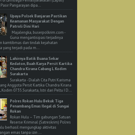
M di Lembaga Pemasyarakatan (Lapas)
 Pasir Pangarayan dipa...
Upaya Polsek Banjaran Pastikan
Keamanan Masyarakat Dengan
Patroli Dini Hari
Majalengka, buserpolkrim.com -
Guna mengantisipasi terjadinya
n kamtibmas dan tindak kejahatan
 yang terjadi pada m...
Lahirnya Batik Buana Sekar
Kedaton, Buah Karya Persit Kartika
Chandra Kirana Cabang L Kodim
Surakarta
Surakarta - Dialah Cita Putri Karisma
rang Anggota Persit Kartika Chandra Kirana
Kodim 0735.Surakarta, Istri dari Peltu I D...
Polres Rokan Hulu Bekuk Tiga
Penambang Emas Ilegal di Sungai
Rokan
Rokan Hulu – Tim gabungan Satuan
Reserse Kriminal (Satreskrim) Polres
lu berhasil mengungkap aktivitas
ngan emas tanpa izin ...