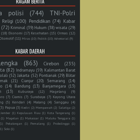
RAGAM BERITA
a polisi
(744)
TNI-Polri
Religi
(100)
Pendidikan
(74)
Kabar
(72)
Kriminal
(39)
Hukum
(38)
wisata
(29)
(18)
Ekonomi
(17)
Kesehatan
(15)
Ormas
(12)
Otomotif
(11)
Miras
(10)
Politik
(10)
Advetorial
(9)
KABAR DAERAH
lengka
(863)
Cirebon
(235)
rta
(82)
Indramayu
(59)
Kalimantan Barat
olali
(52)
Jakarta
(52)
Pontianak
(29)
Blitar
mak
(21)
Cianjur
(20)
Semarang
(14)
jo
(14)
Bandung
(13)
Banjarnegara
(13)
n
(13)
Kuburaya
(12)
Magelang
(9)
oro
(7)
Ciamis
(7)
Surabaya
(7)
Kayong Utara
ng
(5)
Kendari
(4)
Malang
(4)
Sanggau
(4)
(3)
Papua
(3)
Kediri
(2)
Mempawah
(2)
Salatiga
(2)
Jember
(1)
Kepulauan Riau
(1)
Kota Tangerang
(1)
(1)
Magetan
(1)
Makassar
(1)
Maluku Tenggara
(1)
(1)
Pekalongan
(1)
Pemalang
(1)
Probolinggo
(1)
(1)
Solo
(1)