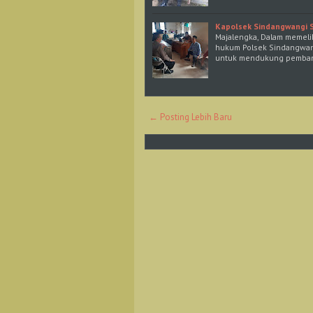
Kapolsek Sindangwangi 
Majalengka, Dalam memelih
hukum Polsek Sindangwang
untuk mendukung pemban
← Posting Lebih Baru