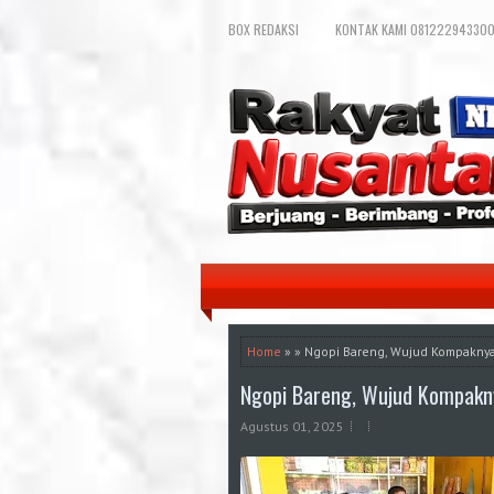
BOX REDAKSI
KONTAK KAMI 081222943300
Home
» » Ngopi Bareng, Wujud Kompaknya
Ngopi Bareng, Wujud Kompakn
Agustus 01, 2025