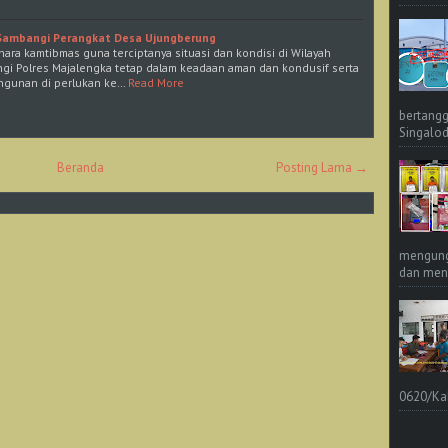
Sambangi Perangkat Desa Ujungberung
ara kamtibmas guna terciptanya situasi dan kondisi di Wilayah
i Polres Majalengka tetap dalam keadaan aman dan kondusif serta
gunan di perlukan ke…
Read More
bertangg
Singalod
Beranda
Posting Lama →
mengungk
dan meng
0620/Ka