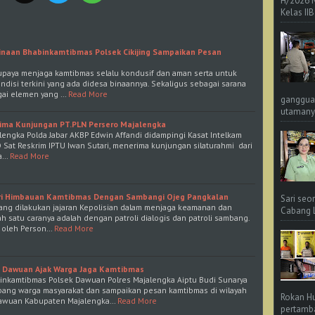
H/2026 
Kelas IIB
inaan Bhabinkamtibmas Polsek Cikijing Sampaikan Pesan
 upaya menjaga kamtibmas selalu kondusif dan aman serta untuk
ndisi terkini yang ada didesa binaannya. Sekaligus sebagai sarana
gai elemen yang …
Read More
ganggua
utamanya
ima Kunjungan PT.PLN Persero Majalengka
lengka Polda Jabar AKBP Edwin Affandi didampingi Kasat Intelkam
Sat Reskrim IPTU Iwan Sutari, menerima kunjungan silaturahmi dari
a…
Read More
 Beri Himbauan Kamtibmas Dengan Sambangi Ojeg Pangkalan
Sari seo
yang dilakukan jajaran Kepolisian dalam menjaga keamanan dan
Cabang L 
ah satu caranya adalah dengan patroli dialogis dan patroli sambang.
n oleh Person…
Read More
 Dawuan Ajak Warga Jaga Kamtibmas
inkamtibmas Polsek Dawuan Polres Majalengka Aiptu Budi Sunarya
bang warga masyarakat dan sampaikan pesan kamtibmas di wilayah
Rokan Hu
awuan Kabupaten Majalengka…
Read More
pertamba