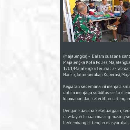
(Majalengka) - Dalam suasana san
Majalengka Kota Polres Majalengka
1701/Majalengka terlihat akrab da
Narizo, Jalan Gerakan Koperasi, Maj
Kegiatan sederhana ini menjadi sal
dalam menjaga soliditas serta me
keamanan dan ketertiban di tengah
Dengan suasana kekeluargaan, ked
di wilayah binaan masing-masing se
berkembang di tengah masyarakat.