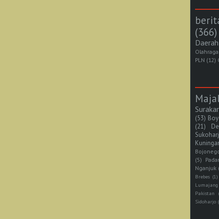
berit
(366)
Daerah
Olahraga
PLN
(12)
Maja
Suraka
(53)
Boy
(21)
De
Sukohar
Kuninga
Bojoneg
(5)
Pada
Nganjuk
Brebes
(1)
Lumajang
Pakistan
Sidoharjo