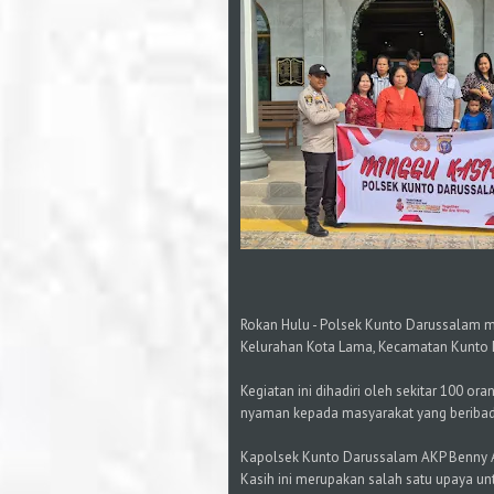
Rokan Hulu - Polsek Kunto Darussalam me
Kelurahan Kota Lama, Kecamatan Kunto D
Kegiatan ini dihadiri oleh sekitar 100 
nyaman kepada masyarakat yang beriba
Kapolsek Kunto Darussalam AKP Benny Af
Kasih ini merupakan salah satu upaya un