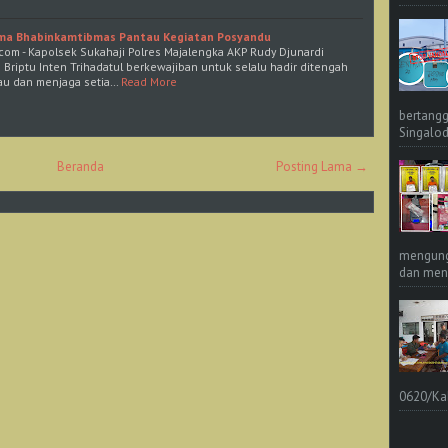
ama Bhabinkamtibmas Pantau Kegiatan Posyandu
com - Kapolsek Sukahaji Polres Majalengka AKP Rudy Djunardi
riptu Inten Trihadatul berkewajiban untuk selalu hadir ditengah
au dan menjaga setia…
Read More
bertangg
Singalod
Beranda
Posting Lama →
mengungk
dan meng
0620/Ka