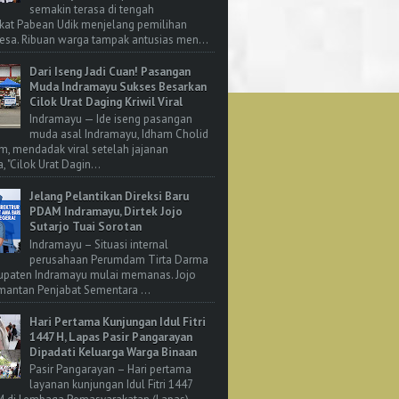
semakin terasa di tengah
kat Pabean Udik menjelang pemilihan
esa. Ribuan warga tampak antusias men...
Dari Iseng Jadi Cuan! Pasangan
Muda Indramayu Sukses Besarkan
Cilok Urat Daging Kriwil Viral
Indramayu — Ide iseng pasangan
muda asal Indramayu, Idham Cholid
m, mendadak viral setelah jajanan
, "Cilok Urat Dagin...
Jelang Pelantikan Direksi Baru
PDAM Indramayu, Dirtek Jojo
Sutarjo Tuai Sorotan
Indramayu – Situasi internal
perusahaan Perumdam Tirta Darma
upaten Indramayu mulai memanas. Jojo
 mantan Penjabat Sementara ...
Hari Pertama Kunjungan Idul Fitri
1447 H, Lapas Pasir Pangarayan
Dipadati Keluarga Warga Binaan
Pasir Pangarayan – Hari pertama
layanan kunjungan Idul Fitri 1447