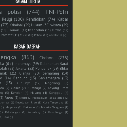
RAGAM BERITA
a polisi
(744)
TNI-Polri
Religi
(100)
Pendidikan
(74)
Kabar
(72)
Kriminal
(39)
Hukum
(38)
wisata
(29)
(18)
Ekonomi
(17)
Kesehatan
(15)
Ormas
(12)
Otomotif
(11)
Miras
(10)
Politik
(10)
Advetorial
(9)
KABAR DAERAH
lengka
(863)
Cirebon
(235)
rta
(82)
Indramayu
(59)
Kalimantan Barat
olali
(52)
Jakarta
(52)
Pontianak
(29)
Blitar
mak
(21)
Cianjur
(20)
Semarang
(14)
jo
(14)
Bandung
(13)
Banjarnegara
(13)
n
(13)
Kuburaya
(12)
Magelang
(9)
oro
(7)
Ciamis
(7)
Surabaya
(7)
Kayong Utara
ng
(5)
Kendari
(4)
Malang
(4)
Sanggau
(4)
(3)
Papua
(3)
Kediri
(2)
Mempawah
(2)
Salatiga
(2)
Jember
(1)
Kepulauan Riau
(1)
Kota Tangerang
(1)
(1)
Magetan
(1)
Makassar
(1)
Maluku Tenggara
(1)
(1)
Pekalongan
(1)
Pemalang
(1)
Probolinggo
(1)
(1)
Solo
(1)