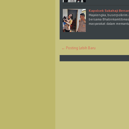
Kapolsek Sukahaji Bers
Majalengka, buserpolkrim.
bersama Bhabinkamtibmas B
masyarakat dalam memant
← Posting Lebih Baru