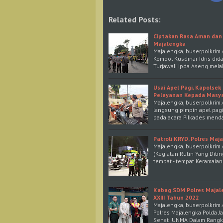
Related Posts:
Ciptakan Rasa Aman dan 
Majalengka
Majalengka, buserpolkrim.
Kompol Kusdinar Idris did
Turjawali Ipda Aseng mel
Usai Apel Pagi, Kapolse
Pelayanan Kepada Masy
Majalengka, buserpolkrim.
langsung pimpin apel pag
pada acara Pilkades menda
Patroli KRYD, Polres Ma
Majalengka, buserpolkrim.c
(Kegiatan Rutin Yang Dit
tempat - tempat Keramaian
Kabag SDM Polres Majale
XXIII Tahun 2022
Majalengka, buserpolkrim.
Polres Majalengka Polda 
Senat UNMA Dalam Rangka