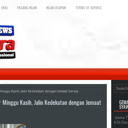
 (WA)
PASANG IKLAN
IKLAN UCAPAN
TERMS OF SERVICE
Minggu Kasih, Jalin Kedekatan dengan Jemaat Gereja
r Minggu Kasih, Jalin Kedekatan dengan Jemaat
GEMA
SYAW
Gema Tak
H Di De