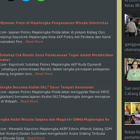
H/2026 
Kelas IIB
Nyaman, Polisi di Majalengka Pengamanan Wisuda Universitas
com - Jajaran Polres Majalengka Polda Jabar di pimpin Kabag Ops
ampingi Kapolsek Majalengka Kota AKP Fiekry Adi Perdana dan Kanit
aksanakan Pen…
Read More
ganggua
utamanya
k Sukahaji Cek Randis Guna Pelaksanaan Tugas dalam Memberikan
arakat
com - Kapolsek Sukahaji Polres Majalengka AKP Rudy Djunardi
i sekaligus pemeriksaan Randis dalam rangka persiapan pelayanan
tang, kegiatan ters…
Read More
jalengka Bersama Kodim 0617 Sasar Tempat Keramaian
Sari seo
om - Jajaran Polres Majalengka Polda Jabar menggelar Patroli KRYD
Cabang L 
ingkatkan) bersama Jajaran Kodim 0617/Majalengka dengan menyasar
 di Wilayah…
Read More
ngka Hadiri Wisuda Sarjana dan Magister UNMA Majalengka Ke
com - Mewakili Kapolres Majalengka AKBP Edwin Affandi, Kabag SDM
Rokan Hu
Jabar Kompol Dadan Sudirman mengahadiri Acara Sidang Terbuka
pertamba
 Wisuda Sarja…
Read More