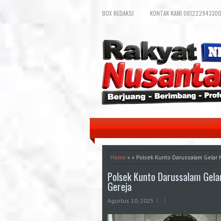
BOX REDAKSI
KONTAK KAMI 081222943300
Home
» » Polsek Kunto Darussalam Gelar 
Polsek Kunto Darussalam Gela
Gereja
Agustus 10, 2025