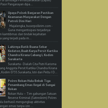
M di Lembaga Pemasyarakatan (Lapas)
 Pasir Pangarayan dipa...
Upaya Polsek Banjaran Pastikan
Keamanan Masyarakat Dengan
Patroli Dini Hari
Majalengka, buserpolkrim.com -
Guna mengantisipasi terjadinya
n kamtibmas dan tindak kejahatan
 yang terjadi pada m...
Lahirnya Batik Buana Sekar
Kedaton, Buah Karya Persit Kartika
Chandra Kirana Cabang L Kodim
Surakarta
Surakarta - Dialah Cita Putri Karisma
rang Anggota Persit Kartika Chandra Kirana
Kodim 0735.Surakarta, Istri dari Peltu I D...
Polres Rokan Hulu Bekuk Tiga
Penambang Emas Ilegal di Sungai
Rokan
Rokan Hulu – Tim gabungan Satuan
Reserse Kriminal (Satreskrim) Polres
lu berhasil mengungkap aktivitas
ngan emas tanpa izin ...