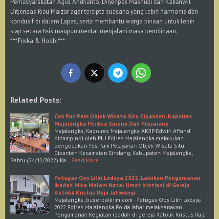
Pemasyarakatan Agus Andrianto, Dirjenpas Mashudi dan Kakanwil
Ditjenpas Riau Maizar agar tercipta suasana yang lebih harmonis dan
kondusif di dalam Lapas, serta membantu warga binaan untuk lebih
siap secara fisik maupun mental menjalani masa pembinaan.
***Friska & Hobbi***
Related Posts:
Cek Pos Pam Objek Wisata Situ Cipanten, Kapolres
Majalengka Periksa Sarana Dan Prasarana
Majalengka, Kapolres Majalengka AKBP Edwin Affandi
didampingi oleh PJU Polres Majalengka melakukan
pengecekan Pos Pam Pelayanan Objek Wisata Situ
Cipanten Kecamatan Sindang, Kabupaten Majalengka,
Sabtu (24/12/2022).Ka…
Read More
Petugas Ops Lilin Lodaya 2022, Lakukan Pengamanan
Ibadah Misa Malam Natal Umat kristiani di Gereja
Katolik Kristus Raja Jatiwangi
Majalengka, buserpolkrim.com - Petugas Ops Lilin Lodaya
2022 Polres Majalengka Polda Jabar melaksanakan
Pengamanan Kegiatan ibadah di gereja Katolik Kristus Raja