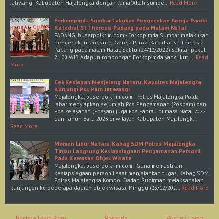
Jatiwangi Kabupaten Majalengka dengan tema "Allah sumbe…
Read More
Forkompinda Sumbar Lakukan Pengecekan Gereja Paroki
Katedral St Theresia Padang pada Malam Natal
PADANG, buserpolkrim.com - Forkopimda Sumbar melakukan
pengecekan langsung Gereja Paroki Katedral St. Theresia
Padang pada malam Natal, Sabtu (24/12/2022) sekitar pukul
21.00 WIB.Adapun rombongan Forkopimda yang ikut,…
Read
More
Cek Kesiapan Menjelang Nataru, Kapolres Majalengka
Kunjungi Pos Pam Jatiwangi
Majalengka, buserpolkrim.com - Polres Majalengka,Polda
Jabar menyiapkan sejumlah Pos Pengamanan (Pospam) dan
Pos Pelayanan (Posyan) juga Pos Pantau di masa Natal 2022
dan Tahun Baru 2023 di wilayah Kabupaten Majalengk…
Read More
Momen Libur Nataru, Kabag SDM Polres Majalengka
Tinjau Langsung Kesiapsiagaan Pengamanan Personil
Pada Kawasan Objek Wisata
Majalengka, buserpolkrim.com - Guna memastikan
kesiapsiagaan personil saat menjalankan tugas, Kabag SDM
Polres Majalengka Kompol Dadan Sudirman melaksanakan
kunjungan ke beberapa daerah objek wisata, Minggu (25/12/202…
Read More
← Posting Lebih Baru
Beranda
Posting Lama →