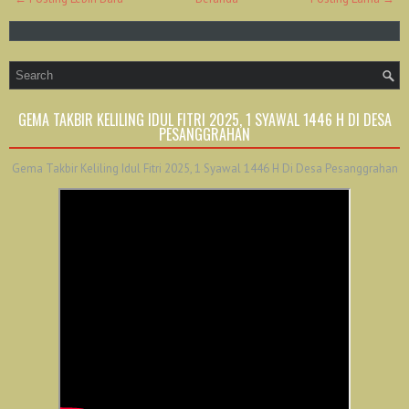
GEMA TAKBIR KELILING IDUL FITRI 2025, 1 SYAWAL 1446 H DI DESA
PESANGGRAHAN
Gema Takbir Keliling Idul Fitri 2025, 1 Syawal 1446 H Di Desa Pesanggrahan