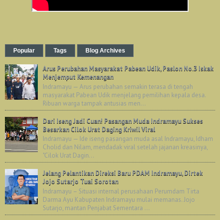
Popular
Tags
Blog Archives
Arus Perubahan Masyarakat Pabean Udik, Paslon No.3 Iskak
Menjemput Kemenangan
Indramayu — Arus perubahan semakin terasa di tengah
masyarakat Pabean Udik menjelang pemilihan kepala desa.
Ribuan warga tampak antusias men...
Dari Iseng Jadi Cuan! Pasangan Muda Indramayu Sukses
Besarkan Cilok Urat Daging Kriwil Viral
Indramayu — Ide iseng pasangan muda asal Indramayu, Idham
Cholid dan Nilam, mendadak viral setelah jajanan kreasinya,
"Cilok Urat Dagin...
Jelang Pelantikan Direksi Baru PDAM Indramayu, Dirtek
Jojo Sutarjo Tuai Sorotan
Indramayu – Situasi internal perusahaan Perumdam Tirta
Darma Ayu Kabupaten Indramayu mulai memanas. Jojo
Sutarjo, mantan Penjabat Sementara ...