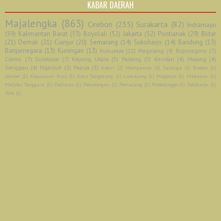
KABAR DAERAH
Majalengka
(863)
Cirebon
(235)
Surakarta
(82)
Indramayu
(59)
Kalimantan Barat
(53)
Boyolali
(52)
Jakarta
(52)
Pontianak
(29)
Blitar
(21)
Demak
(21)
Cianjur
(20)
Semarang
(14)
Sukoharjo
(14)
Bandung
(13)
Banjarnegara
(13)
Kuningan
(13)
Kuburaya
(12)
Magelang
(9)
Bojonegoro
(7)
Ciamis
(7)
Surabaya
(7)
Kayong Utara
(5)
Padang
(5)
Kendari
(4)
Malang
(4)
Sanggau
(4)
Nganjuk
(3)
Papua
(3)
Kediri
(2)
Mempawah
(2)
Salatiga
(2)
Brebes
(1)
Jember
(1)
Kepulauan Riau
(1)
Kota Tangerang
(1)
Lumajang
(1)
Magetan
(1)
Makassar
(1)
Maluku Tenggara
(1)
Pakistan
(1)
Pekalongan
(1)
Pemalang
(1)
Probolinggo
(1)
Sidoharjo
(1)
Solo
(1)