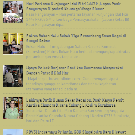
Hari Pertama Kunjungan Idul Fitri 1447 H, Lapas Pasir
Pangarayan Dipadati Keluarga Warga Binaan
Pasir Pangarayan – Hari pertama layanan kunjungan Idul Fitri
1447 H/2026 M di Lembaga Pemasyarakatan (Lapas) Kelas IIB
Pasir Pangarayan dipa...
Polres Rokan Hulu Bekuk Tiga Penambang Emas Ilegal di
Sungai Rokan
Rokan Hulu – Tim gabungan Satuan Reserse Kriminal
(Satreskrim) Polres Rokan Hulu berhasil mengungkap aktivitas
pertambangan emas tanpa izin ...
Upaya Polsek Banjaran Pastikan Keamanan Masyarakat
Dengan Patroli Dini Hari
Majalengka, buserpolkrim.com - Guna mengantisipasi
terjadinya gangguan kamtibmas dan tindak kejahatan
utamanya yang terjadi pada m...
Lahirnya Batik Buana Sekar Kedaton, Buah Karya Persit
Kartika Chandra Kirana Cabang L Kodim Surakarta
Surakarta - Dialah Cita Putri Karisma Sari seorang Anggota
Persit Kartika Chandra Kirana Cabang L Kodim 0735.Surakarta,
Istri dari Peltu I D...
PBVSI Indramayu Prihatin, GOR Singalodra Baru Dirawat