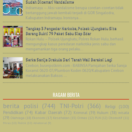
Sudah Dicemari Vandalisme
Indramayu — Aksi vandalisme berupa coretan-coretan tidak
bertanggung jawab kembali terjadi di GOR Singalodra,
Kabupaten Indramayu. Ironisnya...
Tangkap 3 Pengedar Narkoba, Polsek Ujungbatu Sita
Barang Bukti 79 Paket Sabu Siap Edar
Rokan Hulu – Polsek Ujungbatu, Polres Rokan Hulu, berhasil
mengungkap kasus peredaran narkotika jenis sabu dan
mengamankan tiga orang pelaku...
Serka Sanija Drakula Dari Tanah Wali Beraksi Lagi
Cirebon, buserpolkrim.com - BABINSA Pamijahan Serka Sanija
Koramil 0620-07/Plumbon Kodim 0620/Kabupaten Cirebon
melaksanakan Baksos ...
RAGAM BERITA
berita polisi
(744)
TNI-Polri
(366)
Religi
(100)
Pendidikan
(74)
Kabar Daerah
(72)
Kriminal
(39)
Hukum
(38)
wisata
(29)
Olahraga
(18)
Ekonomi
(17)
Kesehatan
(15)
Ormas
(12)
PLN
(12)
Otomotif
(11)
Miras
(10)
Politik
(10)
Advetorial
(9)