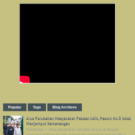
Popular
Tags
Blog Archives
Arus Perubahan Masyarakat Pabean Udik, Paslon No.3 Iskak
Menjemput Kemenangan
Indramayu — Arus perubahan semakin terasa di tengah
masyarakat Pabean Udik menjelang pemilihan kepala desa.