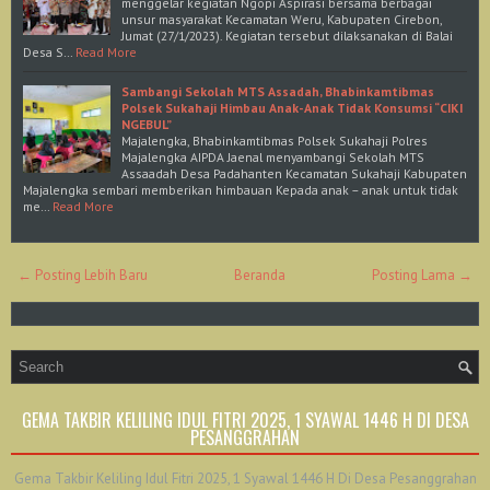
menggelar kegiatan Ngopi Aspirasi bersama berbagai
unsur masyarakat Kecamatan Weru, Kabupaten Cirebon,
Jumat (27/1/2023). Kegiatan tersebut dilaksanakan di Balai
Desa S…
Read More
Sambangi Sekolah MTS Assadah, Bhabinkamtibmas
Polsek Sukahaji Himbau Anak-Anak Tidak Konsumsi “CIKI
NGEBUL”
Majalengka, Bhabinkamtibmas Polsek Sukahaji Polres
Majalengka AIPDA Jaenal menyambangi Sekolah MTS
Assaadah Desa Padahanten Kecamatan Sukahaji Kabupaten
Majalengka sembari memberikan himbauan Kepada anak – anak untuk tidak
me…
Read More
← Posting Lebih Baru
Beranda
Posting Lama →
GEMA TAKBIR KELILING IDUL FITRI 2025, 1 SYAWAL 1446 H DI DESA
PESANGGRAHAN
Gema Takbir Keliling Idul Fitri 2025, 1 Syawal 1446 H Di Desa Pesanggrahan