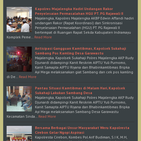
Kapolres Majalengka Hadiri Undangan Rakor
Penyelesaian Permasalahan HGU PT. PG Rajawali II
Majalengka, Kapolres Majalengka AKBP Edwin Affandi hadiri
undangan Rakor (Rapat Koordinasi) dan Sinkronisasi
Penyelesaian Permasalahan (HGU) PT. PG Rajawali II
bertempat di Ruangan Rapat Sekda Kabupaten Indramayu
Komplek Peme…
Read More
Antisipasi Gangguan Kamtibmas, Kapolsek Sukahaji
Sambang Pos Kamling Desa Garawastu
Majalengka, Kapolsek Sukahaji Polres Majalengka AKP Rudy
Djunardi didampingi Kanit Reskrim AIPTU Yuli Purnomo,
Kanit Samapta AIPTU Riyana dan Bhabinkamtibmas Bripka
Ayi Mega melaksanakan giat Sambang dan cek pos kamling
di De…
Read More
Pantau Situasi Kamtibmas di Malam Hari, Kapolsek
Sukahaji Lakukan Sambang Desa
Majalengka, Kapolsek Sukahaji Polres Majalengka AKP Rudy
Djunardi didampingi Kanit Reskrim AIPTU Yuli Purnomo,
Kanit Samapta AIPTU Riyana dan Bhabinkamtibmas Bripka
Ayi Mega melaksanakan Sambang Desa Garawastu
Kecamatan Sinda…
Read More
Bersama Berbagai Unsur Masyarakat Weru Kapolresta
Cirebon Gelar Ngopi Aspirasi
Kapolresta Cirebon, Kombes Pol Arif Budiman, S.I K, M.H,