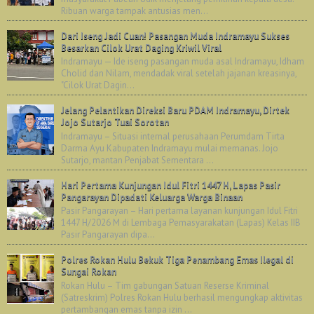
Ribuan warga tampak antusias men...
Dari Iseng Jadi Cuan! Pasangan Muda Indramayu Sukses
Besarkan Cilok Urat Daging Kriwil Viral
Indramayu — Ide iseng pasangan muda asal Indramayu, Idham
Cholid dan Nilam, mendadak viral setelah jajanan kreasinya,
"Cilok Urat Dagin...
Jelang Pelantikan Direksi Baru PDAM Indramayu, Dirtek
Jojo Sutarjo Tuai Sorotan
Indramayu – Situasi internal perusahaan Perumdam Tirta
Darma Ayu Kabupaten Indramayu mulai memanas. Jojo
Sutarjo, mantan Penjabat Sementara ...
Hari Pertama Kunjungan Idul Fitri 1447 H, Lapas Pasir
Pangarayan Dipadati Keluarga Warga Binaan
Pasir Pangarayan – Hari pertama layanan kunjungan Idul Fitri
1447 H/2026 M di Lembaga Pemasyarakatan (Lapas) Kelas IIB
Pasir Pangarayan dipa...
Polres Rokan Hulu Bekuk Tiga Penambang Emas Ilegal di
Sungai Rokan
Rokan Hulu – Tim gabungan Satuan Reserse Kriminal
(Satreskrim) Polres Rokan Hulu berhasil mengungkap aktivitas
pertambangan emas tanpa izin ...