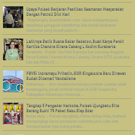
Upaya Polsek Banjaran Pastikan Keamanan Masyarakat
Dengan Patroli Dini Hari
Majalengka, buserpolkrim.com - Guna mengantisipasi
terjadinya gangguan kamtibmas dan tindak kejahatan
utamanya yang terjadi pada m...
Lahirnya Batik Buana Sekar Kedaton, Buah Karya Persit
Kartika Chandra Kirana Cabang L Kodim Surakarta
Surakarta - Dialah Cita Putri Karisma Sari seorang Anggota
Persit Kartika Chandra Kirana Cabang L Kodim 0735.Surakarta,
Istri dari Peltu I D...
PBVSI Indramayu Prihatin, GOR Singalodra Baru Dirawat
Sudah Dicemari Vandalisme
Indramayu — Aksi vandalisme berupa coretan-coretan tidak
bertanggung jawab kembali terjadi di GOR Singalodra,
Kabupaten Indramayu. Ironisnya...
Tangkap 3 Pengedar Narkoba, Polsek Ujungbatu Sita
Barang Bukti 79 Paket Sabu Siap Edar
Rokan Hulu – Polsek Ujungbatu, Polres Rokan Hulu, berhasil
mengungkap kasus peredaran narkotika jenis sabu dan
mengamankan tiga orang pelaku...