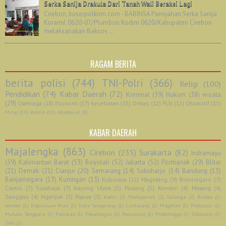
Serka Sanija Drakula Dari Tanah Wali Beraksi Lagi
Cirebon, buserpolkrim.com - BABINSA Pamijahan Serka Sanija
Koramil 0620-07/Plumbon Kodim 0620/Kabupaten Cirebon
melaksanakan Baksos ...
RAGAM BERITA
berita polisi
(744)
TNI-Polri
(366)
Religi
(100)
Pendidikan
(74)
Kabar Daerah
(72)
Kriminal
(39)
Hukum
(38)
wisata
(29)
Olahraga
(18)
Ekonomi
(17)
Kesehatan
(15)
Ormas
(12)
PLN
(12)
Otomotif
(11)
Miras
(10)
Politik
(10)
Advetorial
(9)
KABAR DAERAH
Majalengka
(863)
Cirebon
(235)
Surakarta
(82)
Indramayu
(59)
Kalimantan Barat
(53)
Boyolali
(52)
Jakarta
(52)
Pontianak
(29)
Blitar
(21)
Demak
(21)
Cianjur
(20)
Semarang
(14)
Sukoharjo
(14)
Bandung
(13)
Banjarnegara
(13)
Kuningan
(13)
Kuburaya
(12)
Magelang
(9)
Bojonegoro
(7)
Ciamis
(7)
Surabaya
(7)
Kayong Utara
(5)
Padang
(5)
Kendari
(4)
Malang
(4)
Sanggau
(4)
Nganjuk
(3)
Papua
(3)
Kediri
(2)
Mempawah
(2)
Salatiga
(2)
Brebes
(1)
Jember
(1)
Kepulauan Riau
(1)
Kota Tangerang
(1)
Lumajang
(1)
Magetan
(1)
Makassar
(1)
Maluku Tenggara
(1)
Pakistan
(1)
Pekalongan
(1)
Pemalang
(1)
Probolinggo
(1)
Sidoharjo
(1)
Solo
(1)