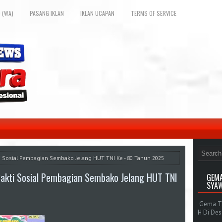
 (WA)
PASANG IKLAN
IKLAN UCAPAN
TERMS OF SERVICE
ti Sosial Pembagian Sembako Jelang HUT TNI Ke - 80 Tahun 2025
akti Sosial Pembagian Sembako Jelang HUT TNI
GEMA
SYAW
Gema Tak
H Di De