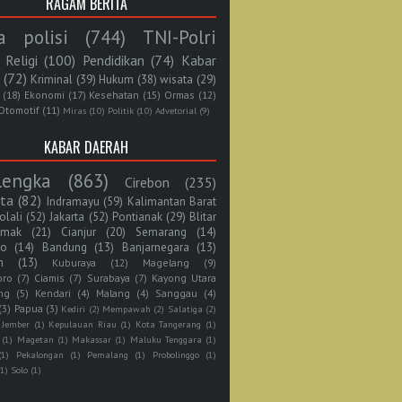
RAGAM BERITA
a polisi
(744)
TNI-Polri
Religi
(100)
Pendidikan
(74)
Kabar
(72)
Kriminal
(39)
Hukum
(38)
wisata
(29)
(18)
Ekonomi
(17)
Kesehatan
(15)
Ormas
(12)
Otomotif
(11)
Miras
(10)
Politik
(10)
Advetorial
(9)
KABAR DAERAH
lengka
(863)
Cirebon
(235)
rta
(82)
Indramayu
(59)
Kalimantan Barat
olali
(52)
Jakarta
(52)
Pontianak
(29)
Blitar
mak
(21)
Cianjur
(20)
Semarang
(14)
jo
(14)
Bandung
(13)
Banjarnegara
(13)
n
(13)
Kuburaya
(12)
Magelang
(9)
oro
(7)
Ciamis
(7)
Surabaya
(7)
Kayong Utara
ng
(5)
Kendari
(4)
Malang
(4)
Sanggau
(4)
(3)
Papua
(3)
Kediri
(2)
Mempawah
(2)
Salatiga
(2)
Jember
(1)
Kepulauan Riau
(1)
Kota Tangerang
(1)
(1)
Magetan
(1)
Makassar
(1)
Maluku Tenggara
(1)
(1)
Pekalongan
(1)
Pemalang
(1)
Probolinggo
(1)
(1)
Solo
(1)