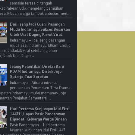
semakin terasa di tengah
kat Pabean Udik menjelang pemilihan
esa. Ribuan warga tampak antusias men...
Dari Iseng Jadi Cuan! Pasangan
Muda Indramayu Sukses Besarkan
Cilok Urat Daging Kriwil Viral
Indramayu — Ide iseng pasangan
muda asal Indramayu, Idham Cholid
m, mendadak viral setelah jajanan
, "Cilok Urat Dagin...
Jelang Pelantikan Direksi Baru
PDAM Indramayu, Dirtek Jojo
Sutarjo Tuai Sorotan
Indramayu – Situasi internal
perusahaan Perumdam Tirta Darma
upaten Indramayu mulai memanas. Jojo
 mantan Penjabat Sementara ...
Hari Pertama Kunjungan Idul Fitri
1447 H, Lapas Pasir Pangarayan
Dipadati Keluarga Warga Binaan
Pasir Pangarayan – Hari pertama
layanan kunjungan Idul Fitri 1447