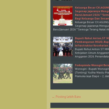
Keluarga Besar CH.AGU
Segenap jajaranya Meng
Baru1Januari 2026 " "Sem
Bagi Keluarga Dan Sesa
Keluarga Besar CH.AGUN
Segenap jajaranya Menguc
Baru1Januari 2026 ""Semoga Terang Natal A
Bupati Rohul Anton,ST 
Pembangunan RSUD, Bupa
Infrastruktur Kesehatan 
Bupati Rohul Anton ST MM
Kebijakan Umum Anggaran 
Anggaran 2026. Penandata
Forkopimda Wonogiri Ber
Wonogiri - Bupati Wonogir
(Tonting) Yudha Wastu Pra
Pramuka Jaya Etape – 2, da
← Posting Lebih Baru