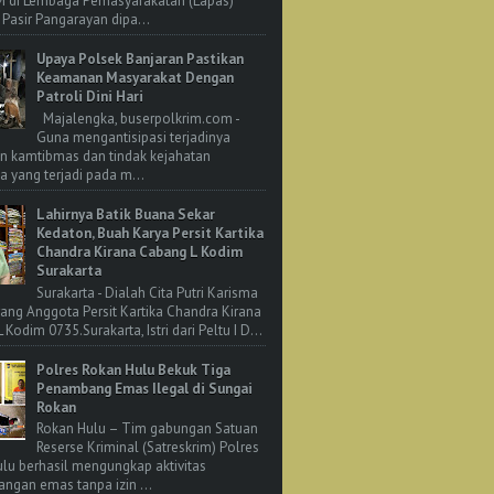
M di Lembaga Pemasyarakatan (Lapas)
 Pasir Pangarayan dipa...
Upaya Polsek Banjaran Pastikan
Keamanan Masyarakat Dengan
Patroli Dini Hari
Majalengka, buserpolkrim.com -
Guna mengantisipasi terjadinya
n kamtibmas dan tindak kejahatan
 yang terjadi pada m...
Lahirnya Batik Buana Sekar
Kedaton, Buah Karya Persit Kartika
Chandra Kirana Cabang L Kodim
Surakarta
Surakarta - Dialah Cita Putri Karisma
rang Anggota Persit Kartika Chandra Kirana
Kodim 0735.Surakarta, Istri dari Peltu I D...
Polres Rokan Hulu Bekuk Tiga
Penambang Emas Ilegal di Sungai
Rokan
Rokan Hulu – Tim gabungan Satuan
Reserse Kriminal (Satreskrim) Polres
lu berhasil mengungkap aktivitas
ngan emas tanpa izin ...