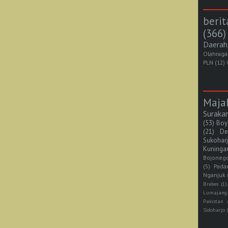
berit
(366)
Daerah
Olahraga
PLN
(12)
Maja
Suraka
(53)
Boy
(21)
De
Sukohar
Kuninga
Bojoneg
(5)
Pada
Nganjuk
Brebes
(1)
Lumajang
Pakistan
Sidoharjo