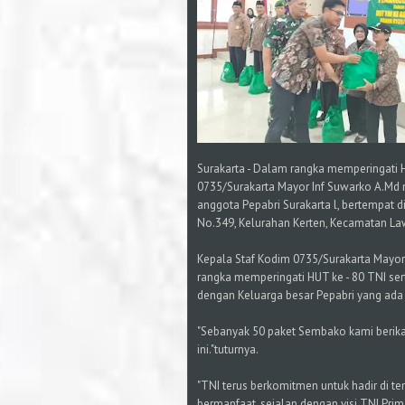
Surakarta - Dalam rangka memperingati 
0735/Surakarta Mayor Inf Suwarko A.Md
anggota Pepabri Surakarta l, bertempat 
No.349, Kelurahan Kerten, Kecamatan La
Kepala Staf Kodim 0735/Surakarta Mayor 
rangka memperingati HUT ke - 80 TNI se
dengan Keluarga besar Pepabri yang ada 
"Sebanyak 50 paket Sembako kami berika
ini."tuturnya.
"TNI terus berkomitmen untuk hadir di te
bermanfaat, sejalan dengan visi TNI Prima