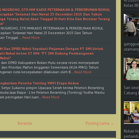
H/2026 
Kelas IIB
NG NUGROHO, STP, MM KADIS PETERNAKAN & PERKEBUNAN ROHUL
ucapkan "Selamat Hari Natal 25 Desember 2025 Dan Tahun
oga Terang Natal Akan Tinggal Di Hati Kita Dan Bersinar Terang
ma"
G NUGROHO, STP, MMKADIS PETERNAKAN & PERKEBUNAN ROHUL
apkan "Selamat Hari Natal 25 Desember 2025 Dan Tahun
kan Tinggal …
Read More
ganggua
MM Dan DPRD Rohul Sepakati Pinjaman Dengan PT SMI Untuk
utamanya
ti Rohul Anton ST MM: "PT SMI Dukung Pembangunan
Rohul"
 dan DPRD Kabupaten Rokan Hulu secara resmi menyepakati
dan Prioritas Plafon Anggaran Sementara (KUA-PPAS) Tahun
nganan nota kesepakatan dilakukan oleh B…
Read More
angkatkan Peserta Tonting YWPJ Etape Kedua
Sari seo
i Setyo Sukarno pimpin Upacara Serah terima Peleton Beranting
muka Jaya Etape - 1 ke Peleton Beranting (Tonting) Yudha Wastu
Cabang L 
lam peringatan Hari Juan…
Read More
Beranda
Posting Lama →
Rokan Hu
pertamba