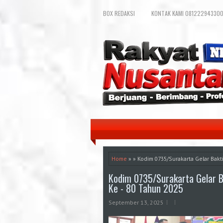
BOX REDAKSI
KONTAK KAMI 081222943300
Home
» » Kodim 0735/Surakarta Gelar Bak
Kodim 0735/Surakarta Gelar B
Ke - 80 Tahun 2025
September 13, 2025