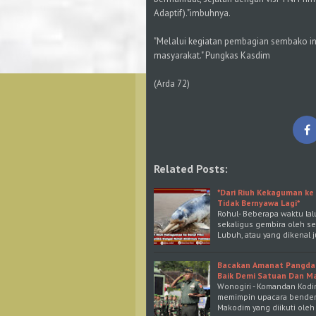
Adaptif)."imbuhnya.
"Melalui kegiatan pembagian sembako ini,
masyarakat." Pungkas Kasdim
(Arda 72)
Related Posts:
*Dari Riuh Kekaguman ke
Tidak Bernyawa Lagi*
Rohul- Beberapa waktu la
sekaligus gembira oleh s
Lubuh, atau yang dikenal
Bacakan Amanat Pangdam 
Baik Demi Satuan Dan M
Wonogiri - Komandan Kodim
memimpin upacara bendera
Makodim yang diikuti oleh