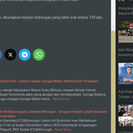
masyara
kepala d
 diharapkan terjalin hubungan yang lebih erat antara TNI dan
dan Nila
kreasinya
 Sunyi Pilu: Lumba-lumba Sungai Rohul Akhirnya Di Temukan
lu, warga Kabupaten Rokan Hulu (Rohul) sempat dibuat heboh
Ayu Kab
ebuah fenomena alam yang langka dan menakjubkan. Sungai Batang
Sutarjo,
 juga sebagai Sungai Rokan Kana…
Read More
IV/Diponegoro, Dandim Wonogiri : Jangan Pernah Lelah Berbuat
asyarakat
 (Dandim) 0728/Wonogiri Letkol Inf Rodricho Ivan Patihahuan
 17-an di bulan Desember tahun 2025 bertempat di lapangan
 Prajurit, PNS Kodim 0728/Wonogir…
Read More