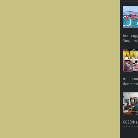
bertangg
Singalod
mengungk
dan meng
0620/Ka