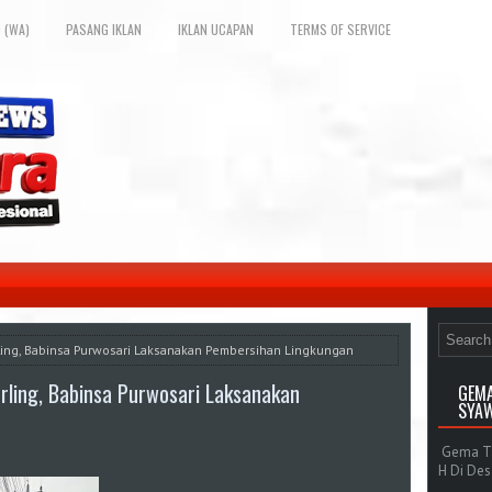
 (WA)
PASANG IKLAN
IKLAN UCAPAN
TERMS OF SERVICE
ing, Babinsa Purwosari Laksanakan Pembersihan Lingkungan
ling, Babinsa Purwosari Laksanakan
GEMA
SYAW
Gema Tak
H Di De