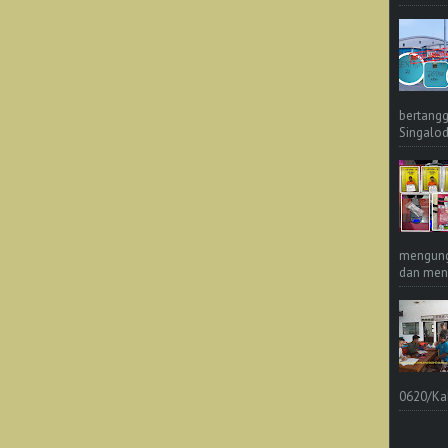
bertangg
Singalod
mengungk
dan meng
0620/Ka