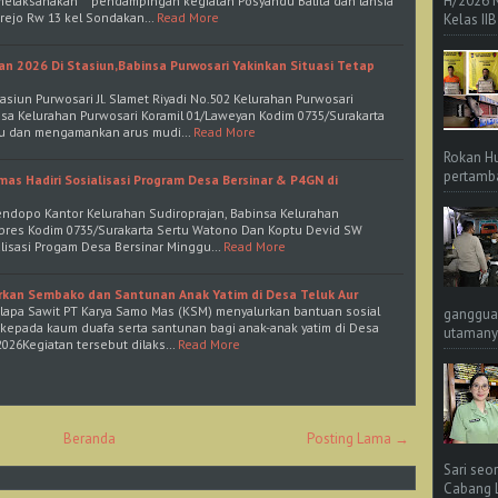
H/2026 
melaksanakan pendampingan kegiatan Posyandu Balita dan lansia
tirejo Rw 13 kel Sondakan…
Read More
Kelas IIB
n 2026 Di Stasiun,Babinsa Purwosari Yakinkan Situasi Tetap
tasiun Purwosari Jl. Slamet Riyadi No.502 Kelurahan Purwosari
sa Kelurahan Purwosari Koramil 01/Laweyan Kodim 0735/Surakarta
au dan mengamankan arus mudi…
Read More
Rokan Hu
pertamba
as Hadiri Sosialisasi Program Desa Bersinar & P4GN di
Pendopo Kantor Kelurahan Sudiroprajan, Babinsa Kelurahan
Jebres Kodim 0735/Surakarta Sertu Watono Dan Koptu Devid SW
alisasi Progam Desa Bersinar Minggu…
Read More
kan Sembako dan Santunan Anak Yatim di Desa Teluk Aur
apa Sawit PT Karya Samo Mas (KSM) menyalurkan bantuan sosial
ganggua
kepada kaum duafa serta santunan bagi anak-anak yatim di Desa
utamanya
 2026Kegiatan tersebut dilaks…
Read More
Beranda
Posting Lama →
Sari seo
Cabang L 