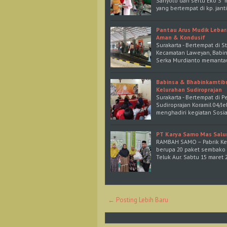
Sanyoto dan sertu Eko S 
yang bertempat di kp. jan
Pantau Arus Mudik Lebara
Aman & Kondusif
Surakarta - Bertempat di S
Kecamatan Laweyan, Babin
Serka Murdianto memant
Babinsa & Bhabinkamtibm
Kelurahan Sudiroprajan
Surakarta - Bertempat di 
Sudiroprajan Koramil 04/
menghadiri kegiatan Sosi
PT Karya Samo Mas Salur
RAMBAH SAMO – Pabrik Kel
berupa 20 paket sembako 
Teluk Aur. Sabtu 15 maret
← Posting Lebih Baru