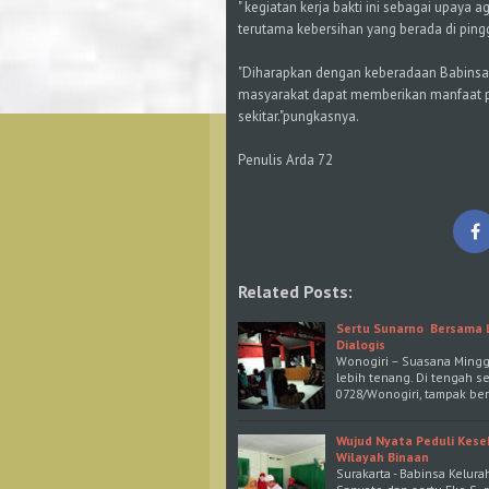
" kegiatan kerja bakti ini sebagai upaya
terutama kebersihan yang berada di pingg
"Diharapkan dengan keberadaan Babinsa d
masyarakat dapat memberikan manfaat po
sekitar."pungkasnya.
Penulis Arda 72
Related Posts:
Sertu Sunarno Bersama L
Dialogis
Wonogiri – Suasana Minggu
lebih tenang. Di tengah s
0728/Wonogiri, tampak b
Wujud Nyata Peduli Kese
Wilayah Binaan
Surakarta - Babinsa Kelur