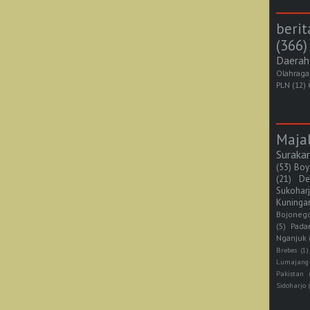
berit
(366)
Daerah
Olahraga
PLN
(12)
Maja
Suraka
(53)
Boy
(21)
De
Sukohar
Kuninga
Bojoneg
(5)
Pada
Nganjuk
Brebes
(1)
Lumajang
Pakistan
Sidoharjo