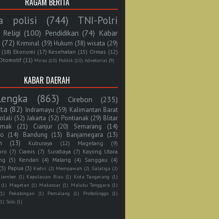
RAGAM BERITA
a polisi
(744)
TNI-Polri
Religi
(100)
Pendidikan
(74)
Kabar
(72)
Kriminal
(39)
Hukum
(38)
wisata
(29)
(18)
Ekonomi
(17)
Kesehatan
(15)
Ormas
(12)
Otomotif
(11)
Miras
(10)
Politik
(10)
Advetorial
(9)
KABAR DAERAH
lengka
(863)
Cirebon
(235)
rta
(82)
Indramayu
(59)
Kalimantan Barat
olali
(52)
Jakarta
(52)
Pontianak
(29)
Blitar
mak
(21)
Cianjur
(20)
Semarang
(14)
jo
(14)
Bandung
(13)
Banjarnegara
(13)
n
(13)
Kuburaya
(12)
Magelang
(9)
oro
(7)
Ciamis
(7)
Surabaya
(7)
Kayong Utara
ng
(5)
Kendari
(4)
Malang
(4)
Sanggau
(4)
(3)
Papua
(3)
Kediri
(2)
Mempawah
(2)
Salatiga
(2)
Jember
(1)
Kepulauan Riau
(1)
Kota Tangerang
(1)
(1)
Magetan
(1)
Makassar
(1)
Maluku Tenggara
(1)
(1)
Pekalongan
(1)
Pemalang
(1)
Probolinggo
(1)
(1)
Solo
(1)