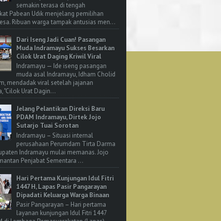
semakin terasa di tengah
kat Pabean Udik menjelang pemilihan
esa. Ribuan warga tampak antusias men...
Dari Iseng Jadi Cuan! Pasangan
Muda Indramayu Sukses Besarkan
Cilok Urat Daging Kriwil Viral
Indramayu — Ide iseng pasangan
muda asal Indramayu, Idham Cholid
m, mendadak viral setelah jajanan
, "Cilok Urat Dagin...
Jelang Pelantikan Direksi Baru
PDAM Indramayu, Dirtek Jojo
Sutarjo Tuai Sorotan
Indramayu – Situasi internal
perusahaan Perumdam Tirta Darma
upaten Indramayu mulai memanas. Jojo
 mantan Penjabat Sementara ...
Hari Pertama Kunjungan Idul Fitri
1447 H, Lapas Pasir Pangarayan
Dipadati Keluarga Warga Binaan
Pasir Pangarayan – Hari pertama
layanan kunjungan Idul Fitri 1447