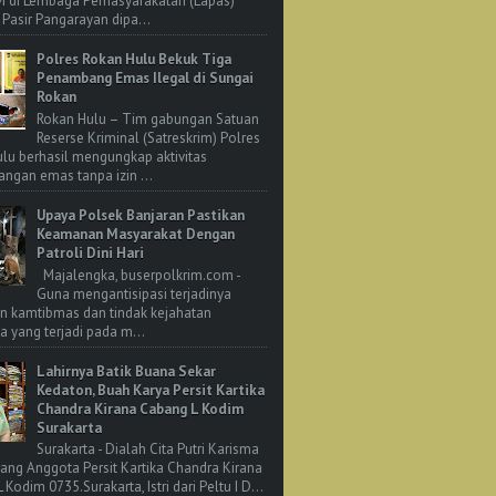
M di Lembaga Pemasyarakatan (Lapas)
 Pasir Pangarayan dipa...
Polres Rokan Hulu Bekuk Tiga
Penambang Emas Ilegal di Sungai
Rokan
Rokan Hulu – Tim gabungan Satuan
Reserse Kriminal (Satreskrim) Polres
lu berhasil mengungkap aktivitas
ngan emas tanpa izin ...
Upaya Polsek Banjaran Pastikan
Keamanan Masyarakat Dengan
Patroli Dini Hari
Majalengka, buserpolkrim.com -
Guna mengantisipasi terjadinya
n kamtibmas dan tindak kejahatan
 yang terjadi pada m...
Lahirnya Batik Buana Sekar
Kedaton, Buah Karya Persit Kartika
Chandra Kirana Cabang L Kodim
Surakarta
Surakarta - Dialah Cita Putri Karisma
rang Anggota Persit Kartika Chandra Kirana
Kodim 0735.Surakarta, Istri dari Peltu I D...