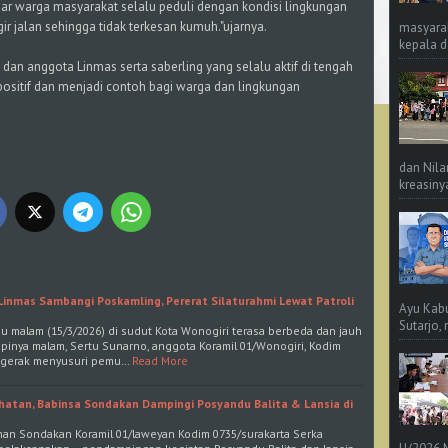
 agar warga masyarakat selalu peduli dengan kondisi lingkungan
ir jalan sehingga tidak terkesan kumuh."ujarnya.
masyara
kepala d
an anggota Linmas serta saberling yang selalu aktif di tengah
sitif dan menjadi contoh bagi warga dan lingkungan
dan Nila
kreasinya
inmas Sambangi Poskamling, Pererat Silaturahmi Lewat Patroli
Ayu Kab
Sutarjo,
 malam (15/3/2026) di sudut Kota Wonogiri terasa berbeda dan jauh
epinya malam, Sertu Sunarno, anggota Koramil 01/Wonogiri, Kodim
ergerak menyusuri pemu…
Read More
hatan, Babinsa Sondakan Dampingi Posyandu Balita & Lansia di
ahan Sondakan Koramil 01/laweyan Kodim 0735/surakarta Serka