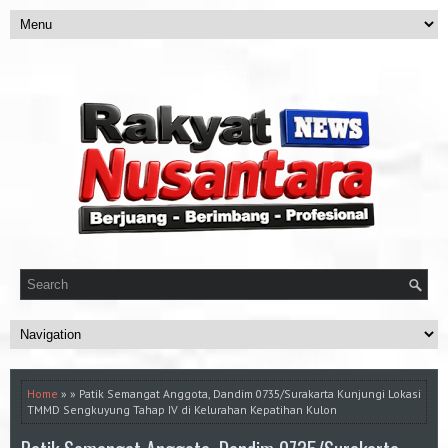
Home
» » Patik Semangat Anggota, Dandim 0735/Surakarta Kunjungi Lokasi
TMMD Sengkuyung Tahap IV di Kelurahan Kepatihan Kulon