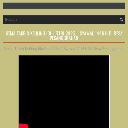
GEMA TAKBIR KELILING IDUL FITRI 2025, 1 SYAWAL 1446 H DI DESA
PESANGGRAHAN
Gema Takbir Keliling Idul Fitri 2025, 1 Syawal 1446 H Di Desa Pesanggrahan