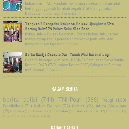
Indramayu — Aksi vandalisme berupa coretan-coretan tidak
bertanggung jawab kembali terjadi di GOR Singalodra,
Kabupaten Indramayu. Ironisnya...
Tangkap 3 Pengedar Narkoba, Polsek Ujungbatu Sita
Barang Bukti 79 Paket Sabu Siap Edar
Rokan Hulu – Polsek Ujungbatu, Polres Rokan Hulu, berhasil
mengungkap kasus peredaran narkotika jenis sabu dan
mengamankan tiga orang pelaku...
Serka Sanija Drakula Dari Tanah Wali Beraksi Lagi
Cirebon, buserpolkrim.com - BABINSA Pamijahan Serka Sanija
Koramil 0620-07/Plumbon Kodim 0620/Kabupaten Cirebon
melaksanakan Baksos ...
RAGAM BERITA
berita polisi
(744)
TNI-Polri
(366)
Religi
(100)
Pendidikan
(74)
Kabar Daerah
(72)
Kriminal
(39)
Hukum
(38)
wisata
(29)
Olahraga
(18)
Ekonomi
(17)
Kesehatan
(15)
Ormas
(12)
PLN
(12)
Otomotif
(11)
Miras
(10)
Politik
(10)
Advetorial
(9)
KABAR DAERAH