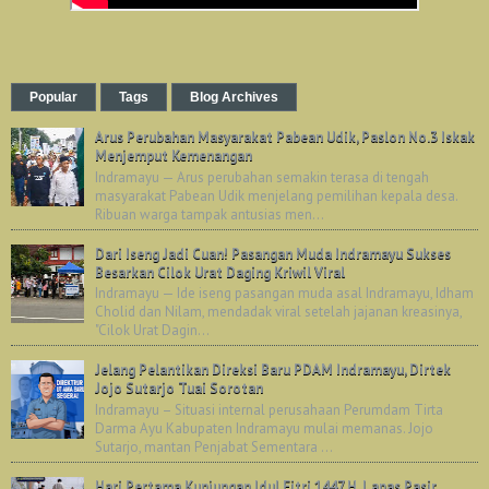
Popular
Tags
Blog Archives
Arus Perubahan Masyarakat Pabean Udik, Paslon No.3 Iskak
Menjemput Kemenangan
Indramayu — Arus perubahan semakin terasa di tengah
masyarakat Pabean Udik menjelang pemilihan kepala desa.
Ribuan warga tampak antusias men...
Dari Iseng Jadi Cuan! Pasangan Muda Indramayu Sukses
Besarkan Cilok Urat Daging Kriwil Viral
Indramayu — Ide iseng pasangan muda asal Indramayu, Idham
Cholid dan Nilam, mendadak viral setelah jajanan kreasinya,
"Cilok Urat Dagin...
Jelang Pelantikan Direksi Baru PDAM Indramayu, Dirtek
Jojo Sutarjo Tuai Sorotan
Indramayu – Situasi internal perusahaan Perumdam Tirta
Darma Ayu Kabupaten Indramayu mulai memanas. Jojo
Sutarjo, mantan Penjabat Sementara ...
Hari Pertama Kunjungan Idul Fitri 1447 H, Lapas Pasir