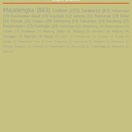
Majalengka
(863)
Cirebon
(235)
Surakarta
(82)
Indramayu
(59)
Kalimantan Barat
(53)
Boyolali
(52)
Jakarta
(52)
Pontianak
(29)
Blitar
(21)
Demak
(21)
Cianjur
(20)
Semarang
(14)
Sukoharjo
(14)
Bandung
(13)
Banjarnegara
(13)
Kuningan
(13)
Kuburaya
(12)
Magelang
(9)
Bojonegoro
(7)
Ciamis
(7)
Surabaya
(7)
Kayong Utara
(5)
Padang
(5)
Kendari
(4)
Malang
(4)
Sanggau
(4)
Nganjuk
(3)
Papua
(3)
Kediri
(2)
Mempawah
(2)
Salatiga
(2)
Brebes
(1)
Jember
(1)
Kepulauan Riau
(1)
Kota Tangerang
(1)
Lumajang
(1)
Magetan
(1)
Makassar
(1)
Maluku Tenggara
(1)
Pakistan
(1)
Pekalongan
(1)
Pemalang
(1)
Probolinggo
(1)
Sidoharjo
(1)
Solo
(1)