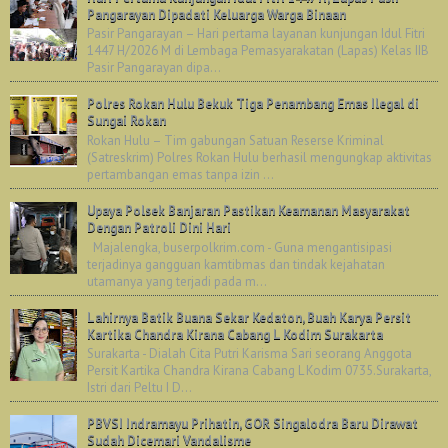
Pangarayan Dipadati Keluarga Warga Binaan
Pasir Pangarayan – Hari pertama layanan kunjungan Idul Fitri
1447 H/2026 M di Lembaga Pemasyarakatan (Lapas) Kelas IIB
Pasir Pangarayan dipa...
Polres Rokan Hulu Bekuk Tiga Penambang Emas Ilegal di
Sungai Rokan
Rokan Hulu – Tim gabungan Satuan Reserse Kriminal
(Satreskrim) Polres Rokan Hulu berhasil mengungkap aktivitas
pertambangan emas tanpa izin ...
Upaya Polsek Banjaran Pastikan Keamanan Masyarakat
Dengan Patroli Dini Hari
Majalengka, buserpolkrim.com - Guna mengantisipasi
terjadinya gangguan kamtibmas dan tindak kejahatan
utamanya yang terjadi pada m...
Lahirnya Batik Buana Sekar Kedaton, Buah Karya Persit
Kartika Chandra Kirana Cabang L Kodim Surakarta
Surakarta - Dialah Cita Putri Karisma Sari seorang Anggota
Persit Kartika Chandra Kirana Cabang L Kodim 0735.Surakarta,
Istri dari Peltu I D...
PBVSI Indramayu Prihatin, GOR Singalodra Baru Dirawat
Sudah Dicemari Vandalisme