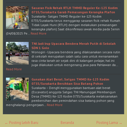
Sasaran Fisik Rehab RTLH TMMD Reguler Ke-125 Kodim
0735/Surakarta Garab Pemasangan Kerangka Plafon
Surakarta - Satgas TMMD Reguler ke-125 Kodim
0735/Surakarta terus menggarap sasaran fisik rehab Rumah
Tidak Layak Huni (RTLH) dengan melakukan pemasangan
kerangka plafon).Saat dikonfirmasi awak media pada Senin
(04/08/2025 Pe…
Read More
TNI Jadi Irup Upacara Bendera Merah Putih di Sekolah
SDN 1 Golo
Wonogiri - Upacara bendera yang dilaksanakan secara rutin
di sekolah merupakan salah satu cara untuk menanamkan
rasa cinta tanah air sejak dini di kalangan pelajar, hal ini
juga dilakukan untuk mengenang jasa para Pahlawan da…
Read More
Gunakan Alat Berat, Satgas TMMD Ke-125 Kodim
0735/Surakarta Bersihkan Sisa Batang Pohon
Surakarta – DengN menggunakan bantuan alat berat
(Escavator) anggota Satgas TNI Manunggal Membangun
Desa (TMMD) Ke-125 Kodim 0735/Surakarta melaksanakan
pembersihan dan pemindahan sisa batang pohon yang
menghalangi pengerjaan…
Read More
← Posting Lebih Baru
Beranda
Posting Lama →