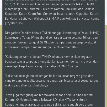
S.I.P.,.M.I.P. melakukan kunjungan dan pengecekan ke lokasi TMMD
didampingi oleh Danramil 04/Jebres Kapten Cba Kurdi dan Babinsa
Kepatihan Kulon Koptu Rudi Gunawan, beserta Lurah Kepatihan Kulon
Bp. Hanang Setiawan Wahyudi. S.E. M.A.P. dan Pokmas Bp. Hasto, Kamis
(23/10/2025).
Ditegaskan Dandim bahwa TNI Manunggal Membangun Desa (TMMD)
Sengkuyung Tahap IV tersebut diberi target waktu selama 30 hari, dari
awal pembukaan tanggal 08 Oktober sampai dengan target waktu di
alokasikan sampai dengan tanggal 06 November 2025.
"Kedatangan kami di lokasi TMMD ini untuk memastikan kegiatan
berjalan lancar tanpa ada kendala dan juga memberikan motivasi dan
semangat kerja kepada anggota Satgas TMMD."ujarnya.
"Laksanakan kegiatan ini dengan baik, tidak usah tergesa gesa,dan
yang terpenting kualitasnya yang bagus dan bisa selesai sesuai target
waktu yang diberikan."imbuhnya.
"Saya juga mengucapkan terimakasih kepada semua pihak seperti
Koramil 04/Jebres, Linmas, Relawan LDII dan MTA dan seluruh
komponen masyarakat serta warga sekitar yang sudah bergotong-