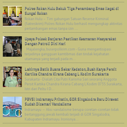
Polres Rokan Hulu Bekuk Tiga Penambang Emas Ilegal di
Sungai Rokan
Rokan Hulu – Tim gabungan Satuan Reserse Kriminal
(Satreskrim) Polres Rokan Hulu berhasil mengungkap aktivitas
pertambangan emas tanpa izin ...
Upaya Polsek Banjaran Pastikan Keamanan Masyarakat
Dengan Patroli Dini Hari
Majalengka, buserpolkrim.com - Guna mengantisipasi
terjadinya gangguan kamtibmas dan tindak kejahatan
utamanya yang terjadi pada m...
Lahirnya Batik Buana Sekar Kedaton, Buah Karya Persit
Kartika Chandra Kirana Cabang L Kodim Surakarta
Surakarta - Dialah Cita Putri Karisma Sari seorang Anggota
Persit Kartika Chandra Kirana Cabang L Kodim 0735.Surakarta,
Istri dari Peltu I D...
PBVSI Indramayu Prihatin, GOR Singalodra Baru Dirawat
Sudah Dicemari Vandalisme
Indramayu — Aksi vandalisme berupa coretan-coretan tidak
bertanggung jawab kembali terjadi di GOR Singalodra,
Kabupaten Indramayu. Ironisnya...