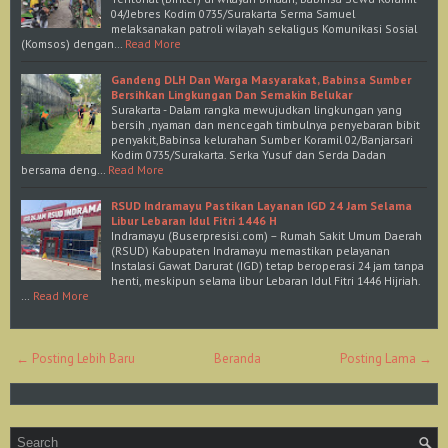
04/Jebres Kodim 0735/Surakarta Serma Samuel
melaksanakan patroli wilayah sekaligus Komunikasi Sosial
(Komsos) dengan…
Read More
Gandeng DLH Dan Warga Masyarakat, Babinsa Sumber
Bersihkan Lingkungan Dan Semakin Belukar
Surakarta - Dalam rangka mewujudkan lingkungan yang
bersih ,nyaman dan mencegah timbulnya penyebaran bibit
penyakit,Babinsa kelurahan Sumber Koramil 02/Banjarsari
Kodim 0735/Surakarta. Serka Yusuf dan Serda Dadan
bersama deng…
Read More
RSUD Indramayu Pastikan Layanan IGD 24 Jam Selama
Libur Lebaran Idul Fitri 1446 H
Indramayu (Buserpresisi.com) – Rumah Sakit Umum Daerah
(RSUD) Kabupaten Indramayu memastikan pelayanan
Instalasi Gawat Darurat (IGD) tetap beroperasi 24 jam tanpa
henti, meskipun selama libur Lebaran Idul Fitri 1446 Hijriah.
…
Read More
← Posting Lebih Baru
Beranda
Posting Lama →