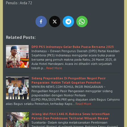
Penulis : Arda 72
Related Posts:
DPD PKS Indramayu Gelar Buka Puasa Bersama 2025
Indramayu – Dewan Pengurus Daerah (DPD) Partai Keadilan
Sejahtera (PKS) Indramayu menggelar acara buka puasa
bersama yang penuh makna pada Rabu, 26 Maret 2025, di
Aula Hotel Handayani. Acara ini dihadiri oleh sejumlah
tokoh p…
Read More
Sidang Praperadilan Di Pengadilan Negeri Pasir
Pangaraian: Hakim Tolak Gugatan Pemohon
WWW.RN-NEWS.COM ROHUL PASIR PANGARAIAN –
Pengadilan Negeri Pasir Pangaraian menggelar sidang
praperadilan dengan Nomor Perkara
02/PID.PRA/2025/PN.PRP, yang diajukan oleh Bagus Cahyono
alias Bagus selaku Pemohon, terhadap Kapo…
Read More
Jelang Idul Fitri 1446 H, Babinsa Sewu Intensifkan
Patroli Dan Pembinaan Teritorial Wilayah Binaan
Surakarta - Dalam rangka melaksanakan Pembinaan
Teritorial (Binter) di wilayah binaan, Babinsa Sewu Koramil