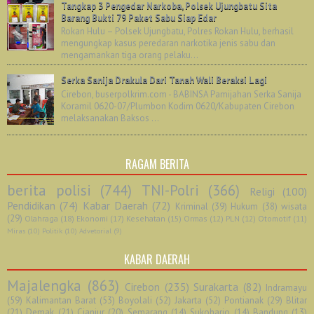
Tangkap 3 Pengedar Narkoba, Polsek Ujungbatu Sita
Barang Bukti 79 Paket Sabu Siap Edar
Rokan Hulu – Polsek Ujungbatu, Polres Rokan Hulu, berhasil
mengungkap kasus peredaran narkotika jenis sabu dan
mengamankan tiga orang pelaku...
Serka Sanija Drakula Dari Tanah Wali Beraksi Lagi
Cirebon, buserpolkrim.com - BABINSA Pamijahan Serka Sanija
Koramil 0620-07/Plumbon Kodim 0620/Kabupaten Cirebon
melaksanakan Baksos ...
RAGAM BERITA
berita polisi
(744)
TNI-Polri
(366)
Religi
(100)
Pendidikan
(74)
Kabar Daerah
(72)
Kriminal
(39)
Hukum
(38)
wisata
(29)
Olahraga
(18)
Ekonomi
(17)
Kesehatan
(15)
Ormas
(12)
PLN
(12)
Otomotif
(11)
Miras
(10)
Politik
(10)
Advetorial
(9)
KABAR DAERAH
Majalengka
(863)
Cirebon
(235)
Surakarta
(82)
Indramayu
(59)
Kalimantan Barat
(53)
Boyolali
(52)
Jakarta
(52)
Pontianak
(29)
Blitar
(21)
Demak
(21)
Cianjur
(20)
Semarang
(14)
Sukoharjo
(14)
Bandung
(13)