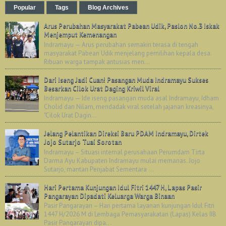
Popular
Tags
Blog Archives
Arus Perubahan Masyarakat Pabean Udik, Paslon No.3 Iskak
Menjemput Kemenangan
Indramayu — Arus perubahan semakin terasa di tengah
masyarakat Pabean Udik menjelang pemilihan kepala desa.
Ribuan warga tampak antusias men...
Dari Iseng Jadi Cuan! Pasangan Muda Indramayu Sukses
Besarkan Cilok Urat Daging Kriwil Viral
Indramayu — Ide iseng pasangan muda asal Indramayu, Idham
Cholid dan Nilam, mendadak viral setelah jajanan kreasinya,
"Cilok Urat Dagin...
Jelang Pelantikan Direksi Baru PDAM Indramayu, Dirtek
Jojo Sutarjo Tuai Sorotan
Indramayu – Situasi internal perusahaan Perumdam Tirta
Darma Ayu Kabupaten Indramayu mulai memanas. Jojo
Sutarjo, mantan Penjabat Sementara ...
Hari Pertama Kunjungan Idul Fitri 1447 H, Lapas Pasir
Pangarayan Dipadati Keluarga Warga Binaan
Pasir Pangarayan – Hari pertama layanan kunjungan Idul Fitri
1447 H/2026 M di Lembaga Pemasyarakatan (Lapas) Kelas IIB
Pasir Pangarayan dipa...