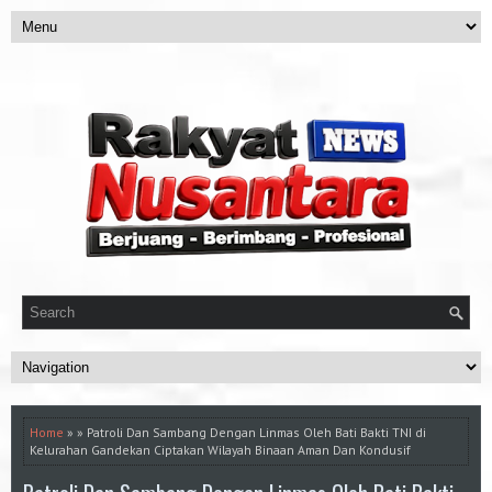
Home
» » Patroli Dan Sambang Dengan Linmas Oleh Bati Bakti TNI di
Kelurahan Gandekan Ciptakan Wilayah Binaan Aman Dan Kondusif