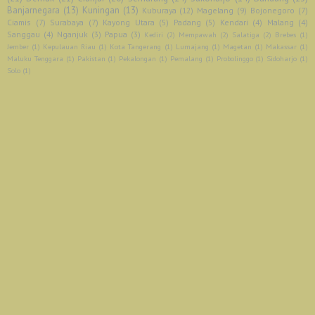
Banjarnegara
(13)
Kuningan
(13)
Kuburaya
(12)
Magelang
(9)
Bojonegoro
(7)
Ciamis
(7)
Surabaya
(7)
Kayong Utara
(5)
Padang
(5)
Kendari
(4)
Malang
(4)
Sanggau
(4)
Nganjuk
(3)
Papua
(3)
Kediri
(2)
Mempawah
(2)
Salatiga
(2)
Brebes
(1)
Jember
(1)
Kepulauan Riau
(1)
Kota Tangerang
(1)
Lumajang
(1)
Magetan
(1)
Makassar
(1)
Maluku Tenggara
(1)
Pakistan
(1)
Pekalongan
(1)
Pemalang
(1)
Probolinggo
(1)
Sidoharjo
(1)
Solo
(1)