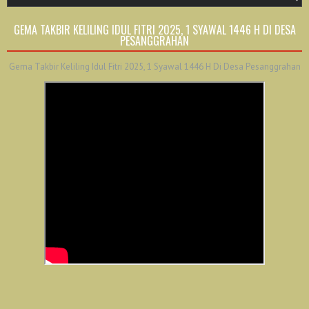
GEMA TAKBIR KELILING IDUL FITRI 2025, 1 SYAWAL 1446 H DI DESA
PESANGGRAHAN
Gema Takbir Keliling Idul Fitri 2025, 1 Syawal 1446 H Di Desa Pesanggrahan