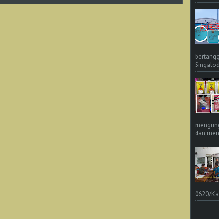
bertangg
Singalod
mengungk
dan meng
0620/Ka