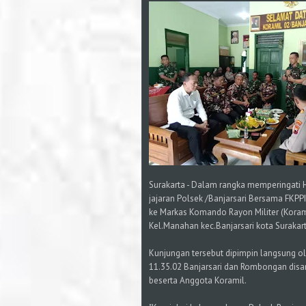
Surakarta - Dalam rangka memperingati H
jajaran Polsek /Banjarsari Bersama FKPP
ke Markas Komando Rayon Militer (Koram
Kel.Manahan kec.Banjarsari kota Surakart
Kunjungan tersebut dipimpin langsung o
11.35.02 Banjarsari dan Rombongan disa
beserta Anggota Koramil.