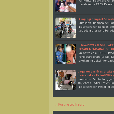
Purjiyanto melaksanakan 
rumah Ketua RT.03, Kelur
Kunjungi Bengkel Seped
Surakarta - Babinsa Kelur
melaksanakan komsos den
sepeda motor yang berad
UPAYA DETEKSI DINI, LA
SECARA MENDADAK DIHAR
Rn-news.com - ROHULPASIR 
Pemasyarakatan (Lapas) Kel
lakukan inspeksi mendada
Jaga kondusifitas di wi
Laksanakan Patroli Wila
Surakarta , Sabtu Tanggal
04/Jebres Kodim 0735/Sura
melaksanakan Patroli di w
← Posting Lebih Baru