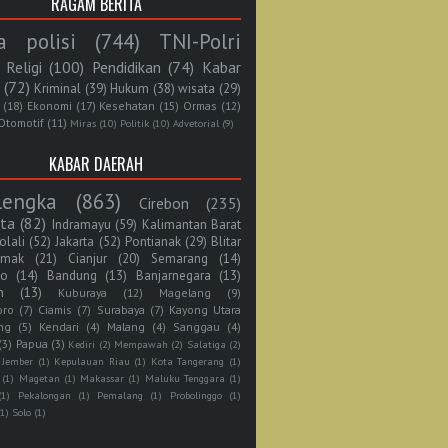
RAGAM BERITA
a polisi
(744)
TNI-Polri
Religi
(100)
Pendidikan
(74)
Kabar
(72)
Kriminal
(39)
Hukum
(38)
wisata
(29)
(18)
Ekonomi
(17)
Kesehatan
(15)
Ormas
(12)
Otomotif
(11)
Miras
(10)
Politik
(10)
Advetorial
(9)
KABAR DAERAH
lengka
(863)
Cirebon
(235)
rta
(82)
Indramayu
(59)
Kalimantan Barat
olali
(52)
Jakarta
(52)
Pontianak
(29)
Blitar
mak
(21)
Cianjur
(20)
Semarang
(14)
jo
(14)
Bandung
(13)
Banjarnegara
(13)
n
(13)
Kuburaya
(12)
Magelang
(9)
oro
(7)
Ciamis
(7)
Surabaya
(7)
Kayong Utara
ng
(5)
Kendari
(4)
Malang
(4)
Sanggau
(4)
(3)
Papua
(3)
Kediri
(2)
Mempawah
(2)
Salatiga
(2)
Jember
(1)
Kepulauan Riau
(1)
Kota Tangerang
(1)
(1)
Magetan
(1)
Makassar
(1)
Maluku Tenggara
(1)
(1)
Pekalongan
(1)
Pemalang
(1)
Probolinggo
(1)
(1)
Solo
(1)