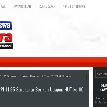
 (WA)
PASANG IKLAN
IKLAN UCAPAN
TERMS OF SERVICE
 11.35 Surakarta Berikan Ucapan HUT ke-80 TNI di Koramil
GEMA
PPI 11.35 Surakarta Berikan Ucapan HUT ke-80
SYAW
Gema Tak
H Di De