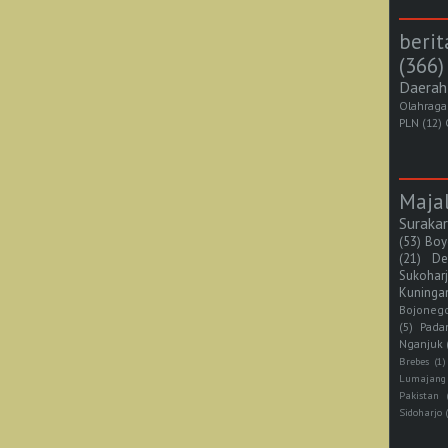
berit
(366)
Daerah
Olahraga
PLN
(12)
Maja
Suraka
(53)
Boy
(21)
De
Sukohar
Kuninga
Bojoneg
(5)
Pada
Nganjuk
Brebes
(1)
Lumajang
Pakistan
Sidoharjo