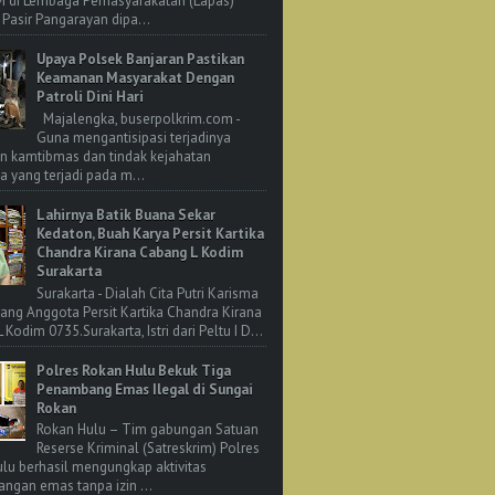
M di Lembaga Pemasyarakatan (Lapas)
 Pasir Pangarayan dipa...
Upaya Polsek Banjaran Pastikan
Keamanan Masyarakat Dengan
Patroli Dini Hari
Majalengka, buserpolkrim.com -
Guna mengantisipasi terjadinya
n kamtibmas dan tindak kejahatan
 yang terjadi pada m...
Lahirnya Batik Buana Sekar
Kedaton, Buah Karya Persit Kartika
Chandra Kirana Cabang L Kodim
Surakarta
Surakarta - Dialah Cita Putri Karisma
rang Anggota Persit Kartika Chandra Kirana
Kodim 0735.Surakarta, Istri dari Peltu I D...
Polres Rokan Hulu Bekuk Tiga
Penambang Emas Ilegal di Sungai
Rokan
Rokan Hulu – Tim gabungan Satuan
Reserse Kriminal (Satreskrim) Polres
lu berhasil mengungkap aktivitas
ngan emas tanpa izin ...