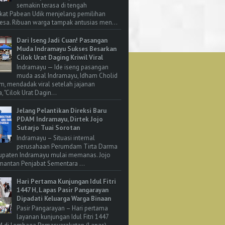
semakin terasa di tengah
kat Pabean Udik menjelang pemilihan
esa. Ribuan warga tampak antusias men...
Dari Iseng Jadi Cuan! Pasangan
Muda Indramayu Sukses Besarkan
Cilok Urat Daging Kriwil Viral
Indramayu — Ide iseng pasangan
muda asal Indramayu, Idham Cholid
m, mendadak viral setelah jajanan
, "Cilok Urat Dagin...
Jelang Pelantikan Direksi Baru
PDAM Indramayu, Dirtek Jojo
Sutarjo Tuai Sorotan
Indramayu – Situasi internal
perusahaan Perumdam Tirta Darma
upaten Indramayu mulai memanas. Jojo
 mantan Penjabat Sementara ...
Hari Pertama Kunjungan Idul Fitri
1447 H, Lapas Pasir Pangarayan
Dipadati Keluarga Warga Binaan
Pasir Pangarayan – Hari pertama
layanan kunjungan Idul Fitri 1447