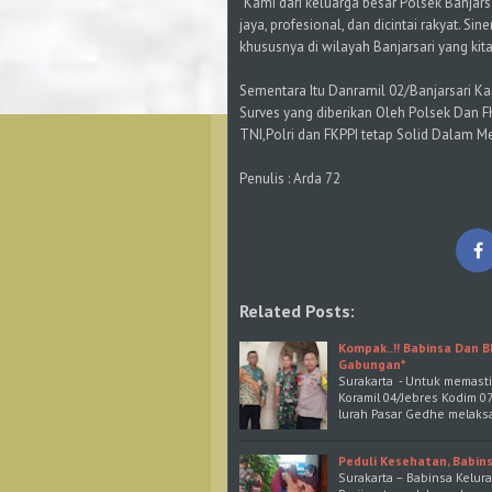
"Kami dari keluarga besar Polsek Banja
jaya, profesional, dan dicintai rakyat. S
khususnya di wilayah Banjarsari yang kita
Sementara Itu Danramil 02/Banjarsari K
Surves yang diberikan Oleh Polsek Dan F
TNI,Polri dan FKPPI tetap Solid Dalam M
Penulis : Arda 72
Related Posts:
Kompak..!! Babinsa Dan 
Gabungan*
Surakarta - Untuk memasti
Koramil 04/Jebres Kodim 
lurah Pasar Gedhe melaks
Peduli Kesehatan, Babin
Surakarta – Babinsa Kelu