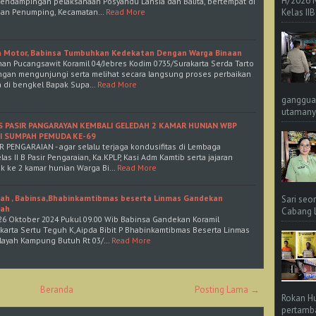
H/2026 
pendampingan pelaksanaan Posyandu Lansia dan Balita, bertempat di
ahan Penumping, Kecamatan…
Read More
Kelas IIB
a Motor, Babinsa Tumbuhkan Kedekatan Dengan Warga Binaan
ahan Pucangsawit Koramil 04/Jebres Kodim 0735/Surakarta Serda Tarto
gan mengunjungi serta melihat secara langsung proses perbaikan
a di bengkel Bapak Supa…
Read More
ganggua
utamanya
PAS PASIR PANGARAYAN KEMBALI GELEDAH 2 KAMAR HUNIAN WBP
I SUMPAH PEMUDA KE-69
PENGARAIAN - agar selalu terjaga kondusifitas di Lembaga
as II B Pasir Pengaraian, Ka.KPLP, Kasi Adm Kamtib serta jajaran
k ke 2 kamar hunian Warga Bi…
Read More
layah , Babinsa,Bhabinkamtibmas beserta Linmas Gandekan
Sari seo
yah
Cabang L 
 26 Oktober 2024 Pukul 09.00 Wib Babinsa Gandekan Koramil
karta Sertu Teguh K,Aipda Bibit P Bhabinkamtibmas Beserta Linmas
ilayah Kampung Butuh Rt 03/…
Read More
Beranda
Posting Lama →
Rokan Hu
pertamba