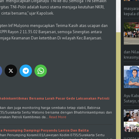
rsari mengucapkan Dirgahayu TNI ke-80. Semoga TNI semakin
inergitas TNI-Polri adalah kunci utama menjaga keutuhan NKRI,
masyara
 cintai bersama," ujar Kapolsek.
kepala d
apten Inf Mulyono mengucapkan Terima Kasih atas ucapan dan
KPPI Rayon 2 11.35.02 Banjarsari, semoga Sinergitas antara
enjaga Keamanan Dan ketertiban Di wilayah Kec.Banjarsari.
dan Nila
kreasinya
Ayu Kab
Bhabinkamtibmas Bersama Lurah Pasar Gede Laksanakan Patroli
Sutarjo,
kan dan juga monitoring harga sembako tetap stabil, Babinsa
0735/Surakarta Sertu Watono bersama dengan Bhabhinkamtipmas dan
anakan Patroli Kamtibmas da…
Read More
sa Penumping Dampingi Posyandu Lansia Dan Balita
rahan Penumping Koramil 01/Laweyan Kodim 0735/Surakarta Sertu