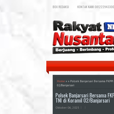
BOX REDAKSI
KONTAK KAMI 081222943300
Home
» » Polsek Banjarsari Bersama FKPPI
02/Banjarsari
Polsek Banjarsari Bersama FK
TNI di Koramil 02/Banjarsari
Oktober 06, 2025