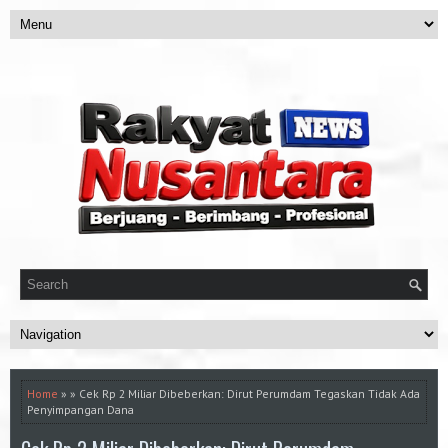
Home
» » Cek Rp 2 Miliar Dibeberkan: Dirut Perumdam Tegaskan Tidak Ada
Penyimpangan Dana