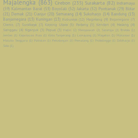
Majalengka
(863)
Cirebon
(235)
Surakarta
(82)
Indramayu
(59)
Kalimantan Barat
(53)
Boyolali
(52)
Jakarta
(52)
Pontianak
(29)
Blitar
(21)
Demak
(21)
Cianjur
(20)
Semarang
(14)
Sukoharjo
(14)
Bandung
(13)
Banjarnegara
(13)
Kuningan
(13)
Kuburaya
(12)
Magelang
(9)
Bojonegoro
(7)
Ciamis
(7)
Surabaya
(7)
Kayong Utara
(5)
Padang
(5)
Kendari
(4)
Malang
(4)
Sanggau
(4)
Nganjuk
(3)
Papua
(3)
Kediri
(2)
Mempawah
(2)
Salatiga
(2)
Brebes
(1)
Jember
(1)
Kepulauan Riau
(1)
Kota Tangerang
(1)
Lumajang
(1)
Magetan
(1)
Makassar
(1)
Maluku Tenggara
(1)
Pakistan
(1)
Pekalongan
(1)
Pemalang
(1)
Probolinggo
(1)
Sidoharjo
(1)
Solo
(1)