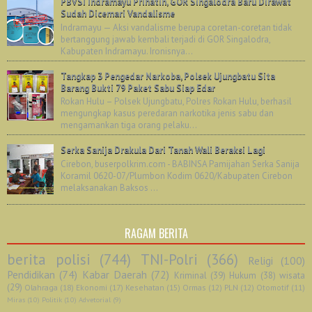
PBVSI Indramayu Prihatin, GOR Singalodra Baru Dirawat
Sudah Dicemari Vandalisme
Indramayu — Aksi vandalisme berupa coretan-coretan tidak
bertanggung jawab kembali terjadi di GOR Singalodra,
Kabupaten Indramayu. Ironisnya...
Tangkap 3 Pengedar Narkoba, Polsek Ujungbatu Sita
Barang Bukti 79 Paket Sabu Siap Edar
Rokan Hulu – Polsek Ujungbatu, Polres Rokan Hulu, berhasil
mengungkap kasus peredaran narkotika jenis sabu dan
mengamankan tiga orang pelaku...
Serka Sanija Drakula Dari Tanah Wali Beraksi Lagi
Cirebon, buserpolkrim.com - BABINSA Pamijahan Serka Sanija
Koramil 0620-07/Plumbon Kodim 0620/Kabupaten Cirebon
melaksanakan Baksos ...
RAGAM BERITA
berita polisi
(744)
TNI-Polri
(366)
Religi
(100)
Pendidikan
(74)
Kabar Daerah
(72)
Kriminal
(39)
Hukum
(38)
wisata
(29)
Olahraga
(18)
Ekonomi
(17)
Kesehatan
(15)
Ormas
(12)
PLN
(12)
Otomotif
(11)
Miras
(10)
Politik
(10)
Advetorial
(9)