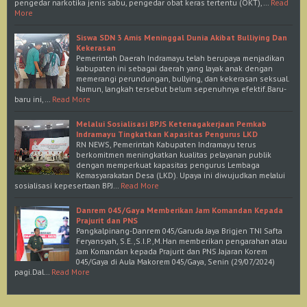
pengedar narkotika jenis sabu, pengedar obat keras tertentu (OKT),…
Read
More
Siswa SDN 3 Amis Meninggal Dunia Akibat Bulliying Dan
Kekerasan
Pemerintah Daerah Indramayu telah berupaya menjadikan
kabupaten ini sebagai daerah yang layak anak dengan
memerangi perundungan, bullying, dan kekerasan seksual.
Namun, langkah tersebut belum sepenuhnya efektif.Baru-
baru ini,…
Read More
Melalui Sosialisasi BPJS Ketenagakerjaan Pemkab
Indramayu Tingkatkan Kapasitas Pengurus LKD
RN NEWS, Pemerintah Kabupaten Indramayu terus
berkomitmen meningkatkan kualitas pelayanan publik
dengan memperkuat kapasitas pengurus Lembaga
Kemasyarakatan Desa (LKD). Upaya ini diwujudkan melalui
sosialisasi kepesertaan BPJ…
Read More
Danrem 045/Gaya Memberikan Jam Komandan Kepada
Prajurit dan PNS
Pangkalpinang-Danrem 045/Garuda Jaya Brigjen TNI Safta
Feryansyah, S.E.,S.I.P.,M.Han memberikan pengarahan atau
Jam Komandan kepada Prajurit dan PNS Jajaran Korem
045/Gaya di Aula Makorem 045/Gaya, Senin (29/07/2024)
pagi.Dal…
Read More