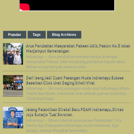
Popular
Tags
Blog Archives
Arus Perubahan Masyarakat Pabean Udik, Paslon No.3 Iskak
Menjemput Kemenangan
Indramayu — Arus perubahan semakin terasa di tengah
masyarakat Pabean Udik menjelang pemilihan kepala desa.
Ribuan warga tampak antusias men...
Dari Iseng Jadi Cuan! Pasangan Muda Indramayu Sukses
Besarkan Cilok Urat Daging Kriwil Viral
Indramayu — Ide iseng pasangan muda asal Indramayu, Idham
Cholid dan Nilam, mendadak viral setelah jajanan kreasinya,
"Cilok Urat Dagin...
Jelang Pelantikan Direksi Baru PDAM Indramayu, Dirtek
Jojo Sutarjo Tuai Sorotan
Indramayu – Situasi internal perusahaan Perumdam Tirta
Darma Ayu Kabupaten Indramayu mulai memanas. Jojo
Sutarjo, mantan Penjabat Sementara ...