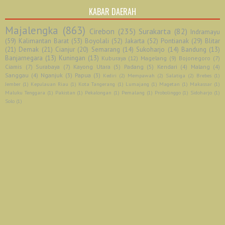
KABAR DAERAH
Majalengka
(863)
Cirebon
(235)
Surakarta
(82)
Indramayu
(59)
Kalimantan Barat
(53)
Boyolali
(52)
Jakarta
(52)
Pontianak
(29)
Blitar
(21)
Demak
(21)
Cianjur
(20)
Semarang
(14)
Sukoharjo
(14)
Bandung
(13)
Banjarnegara
(13)
Kuningan
(13)
Kuburaya
(12)
Magelang
(9)
Bojonegoro
(7)
Ciamis
(7)
Surabaya
(7)
Kayong Utara
(5)
Padang
(5)
Kendari
(4)
Malang
(4)
Sanggau
(4)
Nganjuk
(3)
Papua
(3)
Kediri
(2)
Mempawah
(2)
Salatiga
(2)
Brebes
(1)
Jember
(1)
Kepulauan Riau
(1)
Kota Tangerang
(1)
Lumajang
(1)
Magetan
(1)
Makassar
(1)
Maluku Tenggara
(1)
Pakistan
(1)
Pekalongan
(1)
Pemalang
(1)
Probolinggo
(1)
Sidoharjo
(1)
Solo
(1)