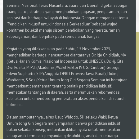
Seminar Nasional Teras Nusantara: Suara dari Daerah digelar sebagai
ruang dialog strategis yang menghadirkan gagasan, pengalaman, dan
aspirasi dari berbagai wilayah di Indonesia. Dengan mengangkat tema
"Pendidikan Inklusif untuk Indonesia Berkeadilan" sebagai wujud
komitmen kolektif menuju sistem pendidikan yang merata, ramah
keberagaman, dan berpihak pada semua anak bangsa.
Kegiatan yang dilaksanakan pada Sabtu, 15 November 2025,
menghadirkan berbagai narasumber diantaranya Dr. Itje Chididjah, MA
(Ketua Harian Komisi Nasional Indonesia untuk UNESCO), Dr, Hj. Cita
Dwi Rosita, M.Pd. (Akademisi/Wakil Rektor IV UGJ Cirebon) George
Edwin Sugiharto, S.IP (Anggota DPRD Provinsi Jawa Barat), Diding
Wardianto, S.Sos (Ketua Umum Jong Giri Segara) Seminar ini bertujuan
memperkuat pemahaman tentang praktik pendidikan inklusif,
memetakan tantangan di daerah, serta merumuskan rekomendasi
kebijakan untuk mendorong pemerataan akses pendidikan di seluruh
Indonesia.
Dalam sambutannya, Jairus Usup Widodo, SH selaku Wakil Ketua
Umum Jong Giri Segara menyampaikan bahwa pendidikan inklusif
bukan sekadar konsep, melainkan ikhtiar nyata untuk memastikan
setiap anak termasuk penyandang disabilitas, anak dari keluarga