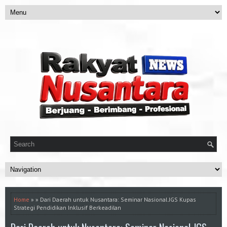
Home
» » Dari Daerah untuk Nusantara: Seminar Nasional JGS Kupas
Strategi Pendidikan Inklusif Berkeadilan