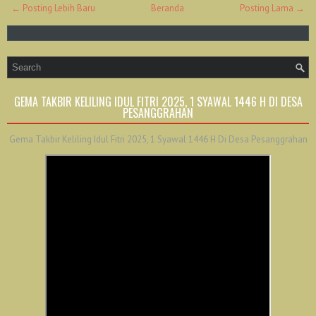
← Posting Lebih Baru
Beranda
Posting Lama →
GEMA TAKBIR KELILING IDUL FITRI 2025, 1 SYAWAL 1446 H DI DESA
PESANGGRAHAN
Gema Takbir Keliling Idul Fitri 2025, 1 Syawal 1446 H Di Desa Pesanggrahan