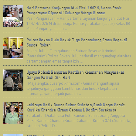
Hari Pertama Kunjungan Idul Fitri 1447 H, Lapas Pasir
Pangarayan Dipadati Keluarga Warga Binaan
Pasir Pangarayan – Hari pertama layanan kunjungan Idul Fitri
1447 H/2026 M di Lembaga Pemasyarakatan (Lapas) Kelas IIB
Pasir Pangarayan dipa...
Polres Rokan Hulu Bekuk Tiga Penambang Emas Ilegal di
Sungai Rokan
Rokan Hulu – Tim gabungan Satuan Reserse Kriminal
(Satreskrim) Polres Rokan Hulu berhasil mengungkap aktivitas
pertambangan emas tanpa izin ...
Upaya Polsek Banjaran Pastikan Keamanan Masyarakat
Dengan Patroli Dini Hari
Majalengka, buserpolkrim.com - Guna mengantisipasi
terjadinya gangguan kamtibmas dan tindak kejahatan
utamanya yang terjadi pada m...
Lahirnya Batik Buana Sekar Kedaton, Buah Karya Persit
Kartika Chandra Kirana Cabang L Kodim Surakarta
Surakarta - Dialah Cita Putri Karisma Sari seorang Anggota
Persit Kartika Chandra Kirana Cabang L Kodim 0735.Surakarta,
Istri dari Peltu I D...