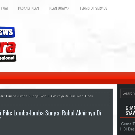
 (WA)
PASANG IKLAN
IKLAN UCAPAN
TERMS OF SERVICE
Pilu: Lumba-lumba Sungai Rohul Akhirnya Di Temukan Tidak
GEMA
 Pilu: Lumba-lumba Sungai Rohul Akhirnya Di
SYAW
*
Gema Tak
H Di De