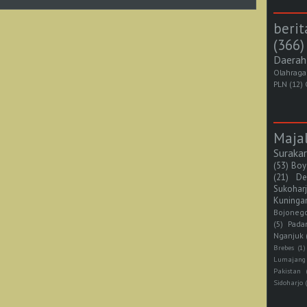
berit
(366)
Daerah
Olahraga
PLN
(12)
Maja
Suraka
(53)
Boy
(21)
De
Sukohar
Kuninga
Bojoneg
(5)
Pada
Nganjuk
Brebes
(1)
Lumajang
Pakistan
Sidoharjo