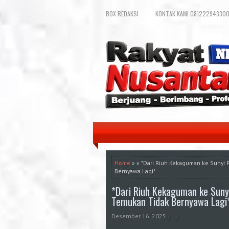
BOX REDAKSI
KONTAK KAMI 081222943300
Home
» » *Dari Riuh Kekaguman ke Sunyi 
Bernyawa Lagi*
*Dari Riuh Kekaguman ke Sunyi
Temukan Tidak Bernyawa Lagi
Desember 16, 2025