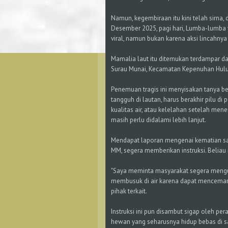
​Namun, kegembiraan itu kini telah sirna,
Desember 2025, pagi hari, Lumba-lumba y
viral, namun bukan karena aksi lincahny
​Mamalia laut itu ditemukan terdampar d
Surau Munai, Kecamatan Kepenuhan Hulu,
​Penemuan tragis ini menyisakan tanya 
tangguh di lautan, harus berakhir pilu di
kualitas air, atau kelelahan setelah me
masih perlu didalami lebih lanjut.
​Mendapat laporan mengenai kematian satw
MM, segera memberikan instruksi. Beliau
​"Saya meminta masyarakat segera mengu
membusuk di air karena dapat mencemari
pihak terkait.
​Instruksi ini pun disambut sigap oleh p
hewan yang seharusnya hidup bebas di 