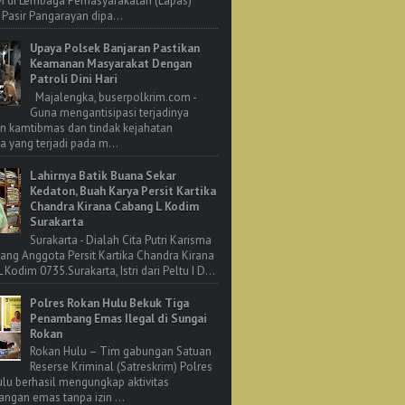
M di Lembaga Pemasyarakatan (Lapas)
 Pasir Pangarayan dipa...
Upaya Polsek Banjaran Pastikan
Keamanan Masyarakat Dengan
Patroli Dini Hari
Majalengka, buserpolkrim.com -
Guna mengantisipasi terjadinya
n kamtibmas dan tindak kejahatan
 yang terjadi pada m...
Lahirnya Batik Buana Sekar
Kedaton, Buah Karya Persit Kartika
Chandra Kirana Cabang L Kodim
Surakarta
Surakarta - Dialah Cita Putri Karisma
rang Anggota Persit Kartika Chandra Kirana
Kodim 0735.Surakarta, Istri dari Peltu I D...
Polres Rokan Hulu Bekuk Tiga
Penambang Emas Ilegal di Sungai
Rokan
Rokan Hulu – Tim gabungan Satuan
Reserse Kriminal (Satreskrim) Polres
lu berhasil mengungkap aktivitas
ngan emas tanpa izin ...