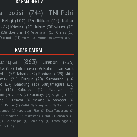
RAGAM BERITA
a polisi
(744)
TNI-Polri
Religi
(100)
Pendidikan
(74)
Kabar
(72)
Kriminal
(39)
Hukum
(38)
wisata
(29)
(18)
Ekonomi
(17)
Kesehatan
(15)
Ormas
(12)
Otomotif
(11)
Miras
(10)
Politik
(10)
Advetorial
(9)
KABAR DAERAH
lengka
(863)
Cirebon
(235)
rta
(82)
Indramayu
(59)
Kalimantan Barat
olali
(52)
Jakarta
(52)
Pontianak
(29)
Blitar
mak
(21)
Cianjur
(20)
Semarang
(14)
jo
(14)
Bandung
(13)
Banjarnegara
(13)
n
(13)
Kuburaya
(12)
Magelang
(9)
oro
(7)
Ciamis
(7)
Surabaya
(7)
Kayong Utara
ng
(5)
Kendari
(4)
Malang
(4)
Sanggau
(4)
(3)
Papua
(3)
Kediri
(2)
Mempawah
(2)
Salatiga
(2)
Jember
(1)
Kepulauan Riau
(1)
Kota Tangerang
(1)
(1)
Magetan
(1)
Makassar
(1)
Maluku Tenggara
(1)
(1)
Pekalongan
(1)
Pemalang
(1)
Probolinggo
(1)
(1)
Solo
(1)