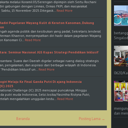
rakarta melalui Koramil 03/Serengan dipimpin oleh Sertu Rochani
diri gabungan dengan Linmas, Ormas FKPI, dan masyarakat
 Sabtu, 15 November 2025.Ditegask…
Read More
adiri Pagelaran Wayang Kulit di Keraton Kanoman, Dukung
bon
ngah agenda politik dan kesibukan yang padat, Sekretaris Jenderal
bertangg
, Herman Khaeron, menyempatkan diri hadir dalam pagelaran Wayang
Singalod
ton Kanoman Ci…
Read More
ara: Seminar Nasional JGS Kupas Strategi Pendidikan Inklusif
santara: Suara dari Daerah digelar sebagai ruang dialog strategis
, pengalaman, dan aspirasi dari berbagai wilayah di Indonesia.
Pendidikan Inklusif un…
Read More
0620/Ka
giri Melaju Ke Final Ganda Putri Di ajang Indonesia
(IC) 2025
rnational Challenge (IC) 2025 mencapai puncaknya. Minggu
a putri muda Indonesia, Selsi Josika/Yasintha Ristyna Putri,
setelah mengalahkan unggulan kedu…
Read More
mengungk
dan meng
Beranda
Posting Lama →