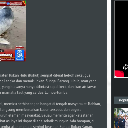
paten Rokan Hulu (Rohul) sempat dibuat heboh sekaligus
g langka dan menakjubkan. Sungai Batang Lubuh, atau yang
yang biasanya hanya dilintasi kapal kecil dan ikan air tawar,
 mamalia laut yang cerdas: Lumba-lumba.
Popul
ral, memicu perbincangan hangat di tengah masyarakat. Bahkan,
ra langsung membenarkan kabar tersebut dan segera
uruh elemen masyarakat. Beliau meminta agar kelestarian
at aslinya ini dapat dijaga sebaik mungkin. Ada harapan, di
lumba akan menjadi simbol keasrian Sungai Rokan Kanan.