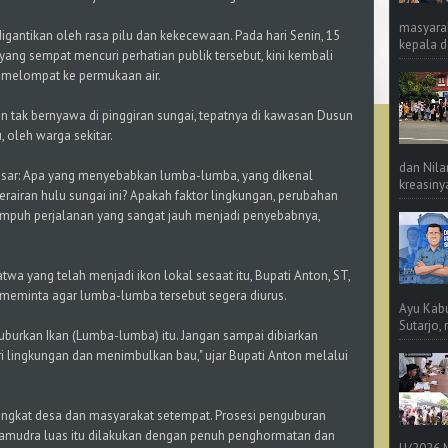
masyara
 digantikan oleh rasa pilu dan kekecewaan. Pada hari Senin, 15
kepala d
ang sempat mencuri perhatian publik tersebut, kini kembali
a melompat ke permukaan air.
an tak bernyawa di pinggiran sungai, tepatnya di kawasan Dusun
 oleh warga sekitar.
dan Nila
besar: Apa yang menyebabkan lumba-lumba, yang dikenal
kreasinya
 perairan hulu sungai ini? Apakah faktor lingkungan, perubahan
nempuh perjalanan yang sangat jauh menjadi penyebabnya,
a yang telah menjadi ikon lokal sesaat itu, Bupati Anton, ST,
 meminta agar lumba-lumba tersebut segera diurus.
Ayu Kab
Sutarjo,
burkan Ikan (Lumba-lumba) itu. Jangan sampai dibiarkan
 lingkungan dan menimbulkan bau," ujar Bupati Anton melalui
erangkat desa dan masyarakat setempat. Prosesi penguburan
samudra luas itu dilakukan dengan penuh penghormatan dan