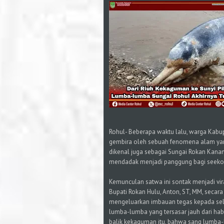
Rohul- Beberapa waktu lalu, warga Kabu
gembira oleh sebuah fenomena alam yan
dikenal juga sebagai Sungai Rokan Kanan, 
mendadak menjadi panggung bagi seekor
​Kemunculan satwa ini sontak menjadi vi
Bupati Rokan Hulu, Anton, ST, MM, seca
mengeluarkan imbauan tegas kepada sel
lumba-lumba yang tersasar jauh dari habit
balik kekaguman itu, bahwa sang lumba-