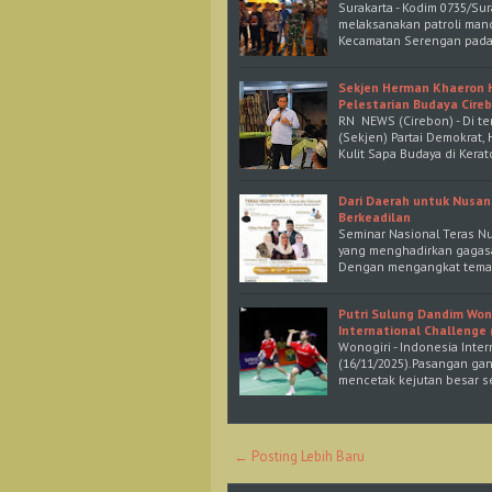
Surakarta - Kodim 0735/Su
melaksanakan patroli man
Kecamatan Serengan pada
Sekjen Herman Khaeron H
Pelestarian Budaya Cire
RN NEWS (Cirebon) - Di te
(Sekjen) Partai Demokrat
Kulit Sapa Budaya di Kera
Dari Daerah untuk Nusant
Berkeadilan
Seminar Nasional Teras Nu
yang menghadirkan gagasan
Dengan mengangkat tema "
Putri Sulung Dandim Wono
International Challenge 
Wonogiri - Indonesia Inte
(16/11/2025).Pasangan gand
mencetak kejutan besar 
← Posting Lebih Baru