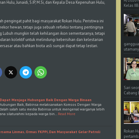
H/2026 
 Hulu, Junaidi, S.IP, M.Si, dan Kepala Desa Kepenuhan Hulu,
Kelas IIB
h pengingat pahit bagi masyarakat Rokan Hulu. Peristiwa ini
ekor hewan, tetapi juga sebuah refleksi tentang pentingnya
g Lubuh mungkin telah kehilangan ikon sementaranya, tetapi
daran kolektif untuk melindungi kebersihan dan kelestarian
ganggua
rsasar atau bahkan biota asli sungai dapat tetap lestari.
utamanya
Sari seo
Cabang L 
Dapat Menjaga Hubungan Baik Dengan Warga Binaan
n Hubungan Baik, Babinsa melaksanakan Komsos Dengan Warga
dalah salah satu media Babinsa untuk mengenal warganya lebih
rana silaturahmi kepada warga bin…
Read More
Rokan Hu
rsama Linmas, Ormas FKPPI, Dan Masyarakat Gelar Patroli
pertamba