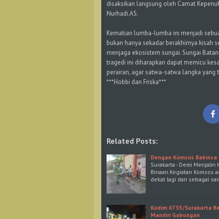
disaksikan langsung oleh Camat Kepenuhan
Nurhadi.AS.
​Kematian lumba-lumba ini menjadi sebua
bukan hanya sekadar berakhirnya kisah se
menjaga ekosistem sungai. Sungai Batan
tragedi ini diharapkan dapat memicu kesa
perairan, agar satwa-satwa langka yang te
***Hobbi dan Friska***
Related Posts:
Dengan Komsos Babinsa 
Surakarta - Demi Menjali
Binaan.Kegiatan Komsos a
dekat lagi dan sebagai sa
Kodim 0735/Surakarta Be
Mandiri Gabungan