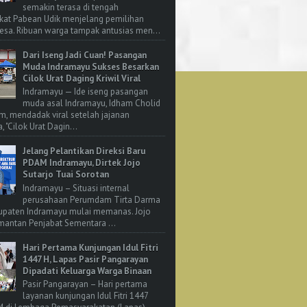
semakin terasa di tengah
kat Pabean Udik menjelang pemilihan
esa. Ribuan warga tampak antusias men...
Dari Iseng Jadi Cuan! Pasangan
Muda Indramayu Sukses Besarkan
Cilok Urat Daging Kriwil Viral
Indramayu — Ide iseng pasangan
muda asal Indramayu, Idham Cholid
m, mendadak viral setelah jajanan
, "Cilok Urat Dagin...
Jelang Pelantikan Direksi Baru
PDAM Indramayu, Dirtek Jojo
Sutarjo Tuai Sorotan
Indramayu – Situasi internal
perusahaan Perumdam Tirta Darma
upaten Indramayu mulai memanas. Jojo
 mantan Penjabat Sementara ...
Hari Pertama Kunjungan Idul Fitri
1447 H, Lapas Pasir Pangarayan
Dipadati Keluarga Warga Binaan
Pasir Pangarayan – Hari pertama
layanan kunjungan Idul Fitri 1447