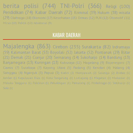
berita polisi
(744)
TNI-Polri
(366)
Religi
(100)
Pendidikan
(74)
Kabar Daerah
(72)
Kriminal
(39)
Hukum
(38)
wisata
(29)
Olahraga
(18)
Ekonomi
(17)
Kesehatan
(15)
Ormas
(12)
PLN
(12)
Otomotif
(11)
Miras
(10)
Politik
(10)
Advetorial
(9)
KABAR DAERAH
Majalengka
(863)
Cirebon
(235)
Surakarta
(82)
Indramayu
(59)
Kalimantan Barat
(53)
Boyolali
(52)
Jakarta
(52)
Pontianak
(29)
Blitar
(21)
Demak
(21)
Cianjur
(20)
Semarang
(14)
Sukoharjo
(14)
Bandung
(13)
Banjarnegara
(13)
Kuningan
(13)
Kuburaya
(12)
Magelang
(9)
Bojonegoro
(7)
Ciamis
(7)
Surabaya
(7)
Kayong Utara
(5)
Padang
(5)
Kendari
(4)
Malang
(4)
Sanggau
(4)
Nganjuk
(3)
Papua
(3)
Kediri
(2)
Mempawah
(2)
Salatiga
(2)
Brebes
(1)
Jember
(1)
Kepulauan Riau
(1)
Kota Tangerang
(1)
Lumajang
(1)
Magetan
(1)
Makassar
(1)
Maluku Tenggara
(1)
Pakistan
(1)
Pekalongan
(1)
Pemalang
(1)
Probolinggo
(1)
Sidoharjo
(1)
Solo
(1)