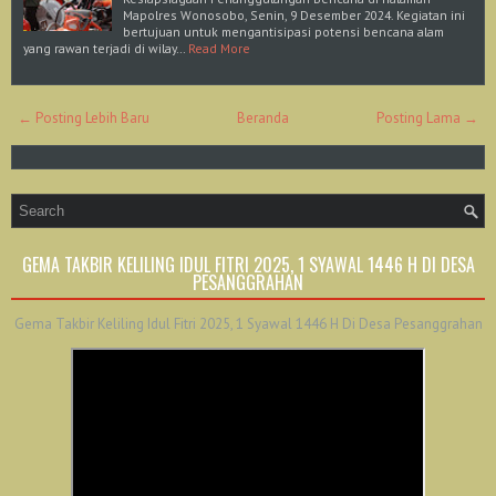
Mapolres Wonosobo, Senin, 9 Desember 2024. Kegiatan ini
bertujuan untuk mengantisipasi potensi bencana alam
yang rawan terjadi di wilay…
Read More
← Posting Lebih Baru
Beranda
Posting Lama →
GEMA TAKBIR KELILING IDUL FITRI 2025, 1 SYAWAL 1446 H DI DESA
PESANGGRAHAN
Gema Takbir Keliling Idul Fitri 2025, 1 Syawal 1446 H Di Desa Pesanggrahan