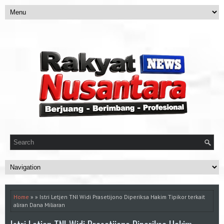
Home
» » Istri Letjen TNI Widi Prasetijono Diperiksa Hakim Tipikor terkait
aliran Dana Miliaran