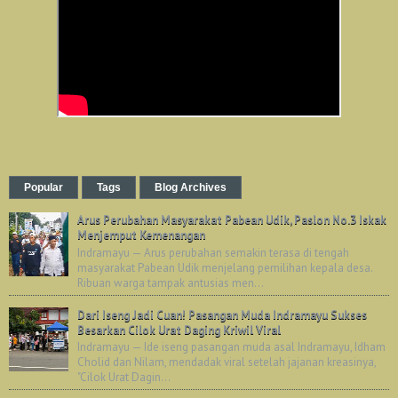
Popular
Tags
Blog Archives
Arus Perubahan Masyarakat Pabean Udik, Paslon No.3 Iskak
Menjemput Kemenangan
Indramayu — Arus perubahan semakin terasa di tengah
masyarakat Pabean Udik menjelang pemilihan kepala desa.
Ribuan warga tampak antusias men...
Dari Iseng Jadi Cuan! Pasangan Muda Indramayu Sukses
Besarkan Cilok Urat Daging Kriwil Viral
Indramayu — Ide iseng pasangan muda asal Indramayu, Idham
Cholid dan Nilam, mendadak viral setelah jajanan kreasinya,
"Cilok Urat Dagin...