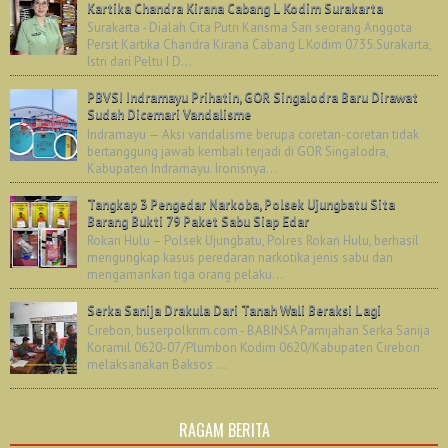
Kartika Chandra Kirana Cabang L Kodim Surakarta
Surakarta - Dialah Cita Putri Karisma Sari seorang Anggota
Persit Kartika Chandra Kirana Cabang L Kodim 0735.Surakarta,
Istri dari Peltu I D...
PBVSI Indramayu Prihatin, GOR Singalodra Baru Dirawat
Sudah Dicemari Vandalisme
Indramayu — Aksi vandalisme berupa coretan-coretan tidak
bertanggung jawab kembali terjadi di GOR Singalodra,
Kabupaten Indramayu. Ironisnya...
Tangkap 3 Pengedar Narkoba, Polsek Ujungbatu Sita
Barang Bukti 79 Paket Sabu Siap Edar
Rokan Hulu – Polsek Ujungbatu, Polres Rokan Hulu, berhasil
mengungkap kasus peredaran narkotika jenis sabu dan
mengamankan tiga orang pelaku...
Serka Sanija Drakula Dari Tanah Wali Beraksi Lagi
Cirebon, buserpolkrim.com - BABINSA Pamijahan Serka Sanija
Koramil 0620-07/Plumbon Kodim 0620/Kabupaten Cirebon
melaksanakan Baksos ...
RAGAM BERITA