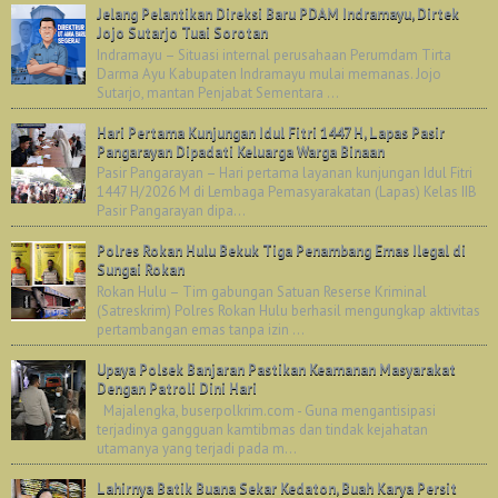
Jelang Pelantikan Direksi Baru PDAM Indramayu, Dirtek
Jojo Sutarjo Tuai Sorotan
Indramayu – Situasi internal perusahaan Perumdam Tirta
Darma Ayu Kabupaten Indramayu mulai memanas. Jojo
Sutarjo, mantan Penjabat Sementara ...
Hari Pertama Kunjungan Idul Fitri 1447 H, Lapas Pasir
Pangarayan Dipadati Keluarga Warga Binaan
Pasir Pangarayan – Hari pertama layanan kunjungan Idul Fitri
1447 H/2026 M di Lembaga Pemasyarakatan (Lapas) Kelas IIB
Pasir Pangarayan dipa...
Polres Rokan Hulu Bekuk Tiga Penambang Emas Ilegal di
Sungai Rokan
Rokan Hulu – Tim gabungan Satuan Reserse Kriminal
(Satreskrim) Polres Rokan Hulu berhasil mengungkap aktivitas
pertambangan emas tanpa izin ...
Upaya Polsek Banjaran Pastikan Keamanan Masyarakat
Dengan Patroli Dini Hari
Majalengka, buserpolkrim.com - Guna mengantisipasi
terjadinya gangguan kamtibmas dan tindak kejahatan
utamanya yang terjadi pada m...
Lahirnya Batik Buana Sekar Kedaton, Buah Karya Persit