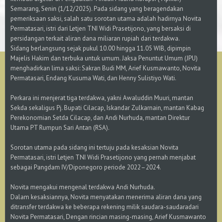
Semarang, Senin (1/12/2025). Pada sidang yang beragendakan
pemeriksaan saksi, salah satu sorotan utama adalah hadirnya Novita
Permatasari, istri dari Letjen TNI Widi Prasetijono, yang bersaksi di
persidangan terkait aliran dana miliaran rupiah dari terdakwa.
Sidang berlangsung sejak pukul 10.00 hingga 11.05 WIB, dipimpin
Majelis Hakim dan terbuka untuk umum. Jaksa Penuntut Umum (JPU)
menghadirkan lima saksi: Sakran Budi MM, Arief Kusmawanto, Novita
Permatasari, Endang Kusuma Wati, dan Henny Sulistiyo Wati.
Perkara ini menjerat tiga terdakwa, yakni Awaluddin Muuri, mantan
Sekda sekaligus Pj. Bupati Cilacap, Iskandar Zulkarnain, mantan Kabag
Perekonomian Setda Cilacap, dan Andi Nurhuda, mantan Direktur
Utama PT Rumpun Sari Antan (RSA).
Sorotan utama pada sidang ini tertuju pada kesaksian Novita
Permatasari, istri Letjen TNI Widi Prasetijono yang pernah menjabat
sebagai Pangdam IV/Diponegoro periode 2022–2024.
Novita mengakui mengenal terdakwa Andi Nurhuda.
Dalam kesaksiannya, Novita menyatakan menerima aliran dana yang
ditransfer terdakwa ke beberapa rekening milik saudara-saudaradari
Novita Permatasari, Dengan rincian masing-masing, Arief Kusmawanto