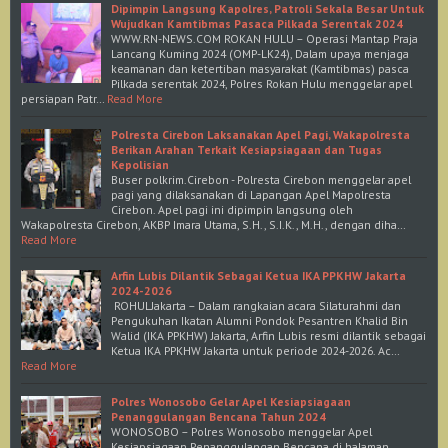
Dipimpin Langsung Kapolres, Patroli Sekala Besar Untuk
Wujudkan Kamtibmas Pasaca Pilkada Serentak 2024
WWW.RN-NEWS.COM ROKAN HULU – Operasi Mantap Praja
Lancang Kuming 2024 (OMP-LK24), Dalam upaya menjaga
keamanan dan ketertiban masyarakat (Kamtibmas) pasca
Pilkada serentak 2024, Polres Rokan Hulu menggelar apel
persiapan Patr…
Read More
Polresta Cirebon Laksanakan Apel Pagi, Wakapolresta
Berikan Arahan Terkait Kesiapsiagaan dan Tugas
Kepolisian
Buser polkrim.Cirebon - Polresta Cirebon menggelar apel
pagi yang dilaksanakan di Lapangan Apel Mapolresta
Cirebon. Apel pagi ini dipimpin langsung oleh
Wakapolresta Cirebon, AKBP Imara Utama, S.H., S.I.K., M.H., dengan diha…
Read More
Arfin Lubis Dilantik Sebagai Ketua IKA PPKHW Jakarta
2024-2026
ROHULJakarta – Dalam rangkaian acara Silaturahmi dan
Pengukuhan Ikatan Alumni Pondok Pesantren Khalid Bin
Walid (IKA PPKHW) Jakarta, Arfin Lubis resmi dilantik sebagai
Ketua IKA PPKHW Jakarta untuk periode 2024-2026. Ac…
Read More
Polres Wonosobo Gelar Apel Kesiapsiagaan
Penanggulangan Bencana Tahun 2024
WONOSOBO – Polres Wonosobo menggelar Apel
Kesiapsiagaan Penanggulangan Bencana di halaman