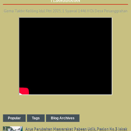
PESANGGRAHAN
Gema Takbir Keliling Idul Fitri 2025, 1 Syawal 1446 H Di Desa Pesanggrahan
Popular
Tags
Blog Archives
Arus Perubahan Masyarakat Pabean Udik, Paslon No.3 Iskak