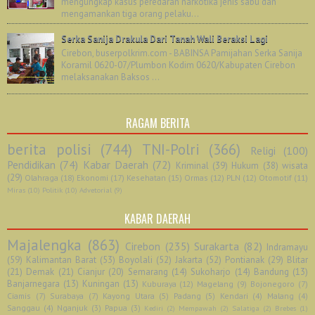
mengungkap kasus peredaran narkotika jenis sabu dan
mengamankan tiga orang pelaku...
Serka Sanija Drakula Dari Tanah Wali Beraksi Lagi
Cirebon, buserpolkrim.com - BABINSA Pamijahan Serka Sanija
Koramil 0620-07/Plumbon Kodim 0620/Kabupaten Cirebon
melaksanakan Baksos ...
RAGAM BERITA
berita polisi
(744)
TNI-Polri
(366)
Religi
(100)
Pendidikan
(74)
Kabar Daerah
(72)
Kriminal
(39)
Hukum
(38)
wisata
(29)
Olahraga
(18)
Ekonomi
(17)
Kesehatan
(15)
Ormas
(12)
PLN
(12)
Otomotif
(11)
Miras
(10)
Politik
(10)
Advetorial
(9)
KABAR DAERAH
Majalengka
(863)
Cirebon
(235)
Surakarta
(82)
Indramayu
(59)
Kalimantan Barat
(53)
Boyolali
(52)
Jakarta
(52)
Pontianak
(29)
Blitar
(21)
Demak
(21)
Cianjur
(20)
Semarang
(14)
Sukoharjo
(14)
Bandung
(13)
Banjarnegara
(13)
Kuningan
(13)
Kuburaya
(12)
Magelang
(9)
Bojonegoro
(7)
Ciamis
(7)
Surabaya
(7)
Kayong Utara
(5)
Padang
(5)
Kendari
(4)
Malang
(4)
Sanggau
(4)
Nganjuk
(3)
Papua
(3)
Kediri
(2)
Mempawah
(2)
Salatiga
(2)
Brebes
(1)