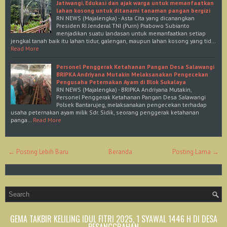
Jatiwangi, Edukasi dan ajak warga untuk memanfaatkan
lahan kosong untuk ditanami tanaman pangan bergizi
RN NEWS (Majalengka) - Asta Cita yang dicanangkan
Presiden RI Jenderal TNI (Purn) Prabowo Subianto
menjadikan suatu landasan untuk memanfaatkan setiap
jengkal tanah baik itu lahan tidur, galengan, maupun lahan kosong yang tid…
Read More
Personel Penggerak Ketahanan Pangan Desa Salawangi
BRIPKA Andriyana Mutakin Melaksanakan Pengecekan
Pengusaha Peternakan Ayam di Blok Sukalaya
RN NEWS (Majalengka) - BRIPKA Andriyana Mutakin,
Personel Penggerak Ketahanan Pangan Desa Salawangi
Polsek Bantarujeg, melaksanakan pengecekan terhadap
usaha peternakan ayam milik Sdr. Sidik, seorang penggerak ketahanan
panga…
Read More
← Posting Lebih Baru
Beranda
Posting Lama →
GEMA TAKBIR KELILING IDUL FITRI 2025, 1 SYAWAL 1446 H DI DESA