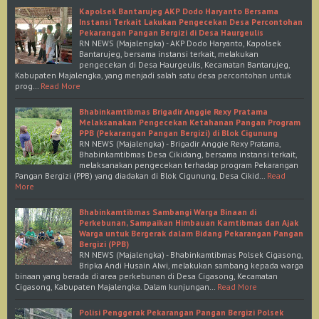
Kapolsek Bantarujeg AKP Dodo Haryanto Bersama
Instansi Terkait Lakukan Pengecekan Desa Percontohan
Pekarangan Pangan Bergizi di Desa Haurgeulis
RN NEWS (Majalengka) - AKP Dodo Haryanto, Kapolsek
Bantarujeg, bersama instansi terkait, melakukan
pengecekan di Desa Haurgeulis, Kecamatan Bantarujeg,
Kabupaten Majalengka, yang menjadi salah satu desa percontohan untuk
prog…
Read More
Bhabinkamtibmas Brigadir Anggie Rexy Pratama
Melaksanakan Pengecekan Ketahanan Pangan Program
PPB (Pekarangan Pangan Bergizi) di Blok Cigunung
RN NEWS (Majalengka) - Brigadir Anggie Rexy Pratama,
Bhabinkamtibmas Desa Cikidang, bersama instansi terkait,
melaksanakan pengecekan terhadap program Pekarangan
Pangan Bergizi (PPB) yang diadakan di Blok Cigunung, Desa Cikid…
Read
More
Bhabinkamtibmas Sambangi Warga Binaan di
Perkebunan, Sampaikan Himbauan Kamtibmas dan Ajak
Warga untuk Bergerak dalam Bidang Pekarangan Pangan
Bergizi (PPB)
RN NEWS (Majalengka) - Bhabinkamtibmas Polsek Cigasong,
Bripka Andi Husain Alwi, melakukan sambang kepada warga
binaan yang berada di area perkebunan di Desa Cigasong, Kecamatan
Cigasong, Kabupaten Majalengka. Dalam kunjungan…
Read More
Polisi Penggerak Pekarangan Pangan Bergizi Polsek