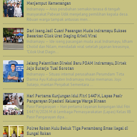
Menjemput Kemenangan
Indramayu — Arus perubahan semakin terasa di tengah
masyarakat Pabean Udik menjelang pemilihan kepala desa.
Ribuan warga tampak antusias men...
Dari Iseng Jadi Cuan! Pasangan Muda Indramayu Sukses
Besarkan Cilok Urat Daging Kriwil Viral
Indramayu — Ide iseng pasangan muda asal Indramayu, Idham
Cholid dan Nilam, mendadak viral setelah jajanan kreasinya,
"Cilok Urat Dagin...
Jelang Pelantikan Direksi Baru PDAM Indramayu, Dirtek
Jojo Sutarjo Tuai Sorotan
Indramayu – Situasi internal perusahaan Perumdam Tirta
Darma Ayu Kabupaten Indramayu mulai memanas. Jojo
Sutarjo, mantan Penjabat Sementara ...
Hari Pertama Kunjungan Idul Fitri 1447 H, Lapas Pasir
Pangarayan Dipadati Keluarga Warga Binaan
Pasir Pangarayan – Hari pertama layanan kunjungan Idul Fitri
1447 H/2026 M di Lembaga Pemasyarakatan (Lapas) Kelas IIB
Pasir Pangarayan dipa...
Polres Rokan Hulu Bekuk Tiga Penambang Emas Ilegal di
Sungai Rokan