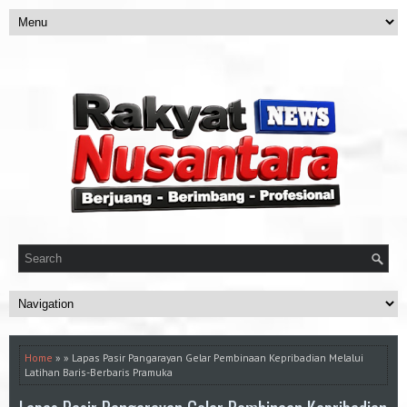
Home
» » Lapas Pasir Pangarayan Gelar Pembinaan Kepribadian Melalui
Latihan Baris-Berbaris Pramuka