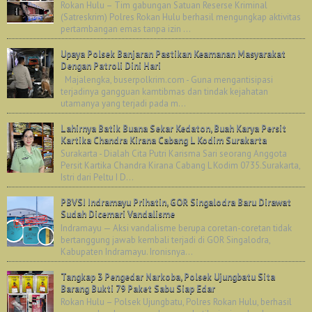
Rokan Hulu – Tim gabungan Satuan Reserse Kriminal
(Satreskrim) Polres Rokan Hulu berhasil mengungkap aktivitas
pertambangan emas tanpa izin ...
Upaya Polsek Banjaran Pastikan Keamanan Masyarakat
Dengan Patroli Dini Hari
Majalengka, buserpolkrim.com - Guna mengantisipasi
terjadinya gangguan kamtibmas dan tindak kejahatan
utamanya yang terjadi pada m...
Lahirnya Batik Buana Sekar Kedaton, Buah Karya Persit
Kartika Chandra Kirana Cabang L Kodim Surakarta
Surakarta - Dialah Cita Putri Karisma Sari seorang Anggota
Persit Kartika Chandra Kirana Cabang L Kodim 0735.Surakarta,
Istri dari Peltu I D...
PBVSI Indramayu Prihatin, GOR Singalodra Baru Dirawat
Sudah Dicemari Vandalisme
Indramayu — Aksi vandalisme berupa coretan-coretan tidak
bertanggung jawab kembali terjadi di GOR Singalodra,
Kabupaten Indramayu. Ironisnya...
Tangkap 3 Pengedar Narkoba, Polsek Ujungbatu Sita
Barang Bukti 79 Paket Sabu Siap Edar
Rokan Hulu – Polsek Ujungbatu, Polres Rokan Hulu, berhasil