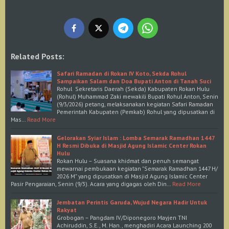
Related Posts:
Safari Ramadan di Rokan IV Koto, Sekda Rohul
Sampaikan Salam dan Doa Bupati Anton di Tanah Suci
Rohul Sekretaris Daerah (Sekda) Kabupaten Rokan Hulu
(Rohul) Muhammad Zaki mewakili Bupati Rohul Anton, Senin
(9/3/2026) petang, melaksanakan kegiatan Safari Ramadan
Pemerintah Kabupaten (Pemkab) Rohul yang dipusatkan di
Mas…
Read More
Gelorakan Syiar Islam : Lomba Semarak Ramadhan 1447
H Resmi Dibuka di Masjid Agung Islamic Center Rokan
Hulu
Rokan Hulu – Suasana khidmat dan penuh semangat
mewarnai pembukaan kegiatan "Semarak Ramadhan 1447 H/
2026 M" yang dipusatkan di Masjid Agung Islamic Center
Pasir Pengaraian, Senin (9/3). Acara yang digagas oleh Din…
Read More
Jembatan Perintis Garuda, Wujud Negara Hadir Untuk
Rakyat
Grobogan – Pangdam IV/Diponegoro Mayjen TNI
Achiruddin, S.E., M. Han., menghadiri Acara Launching 200