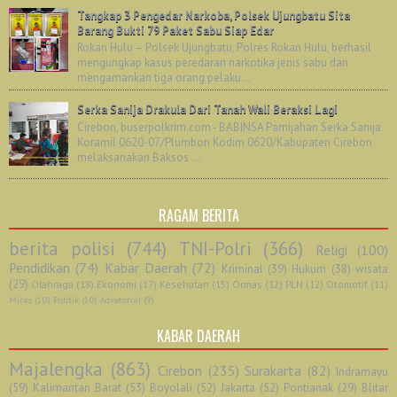
Tangkap 3 Pengedar Narkoba, Polsek Ujungbatu Sita
Barang Bukti 79 Paket Sabu Siap Edar
Rokan Hulu – Polsek Ujungbatu, Polres Rokan Hulu, berhasil
mengungkap kasus peredaran narkotika jenis sabu dan
mengamankan tiga orang pelaku...
Serka Sanija Drakula Dari Tanah Wali Beraksi Lagi
Cirebon, buserpolkrim.com - BABINSA Pamijahan Serka Sanija
Koramil 0620-07/Plumbon Kodim 0620/Kabupaten Cirebon
melaksanakan Baksos ...
RAGAM BERITA
berita polisi
(744)
TNI-Polri
(366)
Religi
(100)
Pendidikan
(74)
Kabar Daerah
(72)
Kriminal
(39)
Hukum
(38)
wisata
(29)
Olahraga
(18)
Ekonomi
(17)
Kesehatan
(15)
Ormas
(12)
PLN
(12)
Otomotif
(11)
Miras
(10)
Politik
(10)
Advetorial
(9)
KABAR DAERAH
Majalengka
(863)
Cirebon
(235)
Surakarta
(82)
Indramayu
(59)
Kalimantan Barat
(53)
Boyolali
(52)
Jakarta
(52)
Pontianak
(29)
Blitar