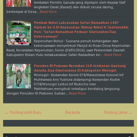
Jembatan Perintis Garuda yang dipimpin oleh Kepala Staf
Angkatan Darat (Kasad) dan diikuti secara daring,
bertempat di Desa…
Read More
Pemkab Rohul Laksanakan Safari Ramadhan 1447
Hijriyah ke-6 Di Kepenuhan, Wabup Rohul H. Syafaruddin
Poti: “Safari Ramadhan Perkuat Silaturahmi Dan
Kebersamaan”
Kepenuhan Rohul– Suasana penuh kehangatan dan
kebersamaan menyelimuti Masjid Al-Ihsan Desa Kepenuhan
Barat, Kecamatan Kepenuhan, Senin (09/03/2026), saat Pemerintah Daerah
Kabupaten Rokan Hulu melaksanakan Safari Ramadhan ke-…
Read More
Presiden RI Prabowo Resmikan 218 Jembatan Gantung
Garuda, Dua Diantaranya Di Kabupaten Wonogiri
Wonogiri - Komandan Korem 074/Warastrama Kolonel Inf
Muhhamad Arry Yudisira didampingi Komandan Kodim
0728/Wonogiri Letkol Inf Rodricho Ivan
Pattihahuan,mengikuti sekaligus berdialog langsung
dengan Presiden RI Prabowo Subian…
Read More
← Posting Lebih Baru
Beranda
Posting Lama →