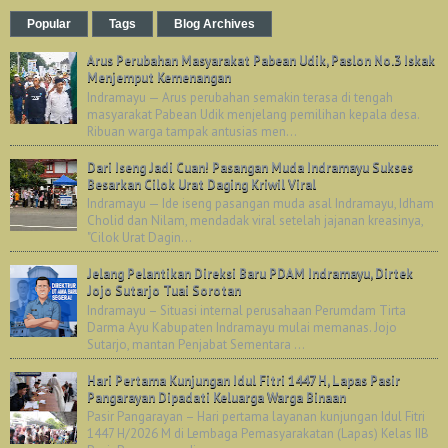
Popular
Tags
Blog Archives
Arus Perubahan Masyarakat Pabean Udik, Paslon No.3 Iskak
Menjemput Kemenangan
Indramayu — Arus perubahan semakin terasa di tengah
masyarakat Pabean Udik menjelang pemilihan kepala desa.
Ribuan warga tampak antusias men...
Dari Iseng Jadi Cuan! Pasangan Muda Indramayu Sukses
Besarkan Cilok Urat Daging Kriwil Viral
Indramayu — Ide iseng pasangan muda asal Indramayu, Idham
Cholid dan Nilam, mendadak viral setelah jajanan kreasinya,
"Cilok Urat Dagin...
Jelang Pelantikan Direksi Baru PDAM Indramayu, Dirtek
Jojo Sutarjo Tuai Sorotan
Indramayu – Situasi internal perusahaan Perumdam Tirta
Darma Ayu Kabupaten Indramayu mulai memanas. Jojo
Sutarjo, mantan Penjabat Sementara ...
Hari Pertama Kunjungan Idul Fitri 1447 H, Lapas Pasir
Pangarayan Dipadati Keluarga Warga Binaan
Pasir Pangarayan – Hari pertama layanan kunjungan Idul Fitri
1447 H/2026 M di Lembaga Pemasyarakatan (Lapas) Kelas IIB