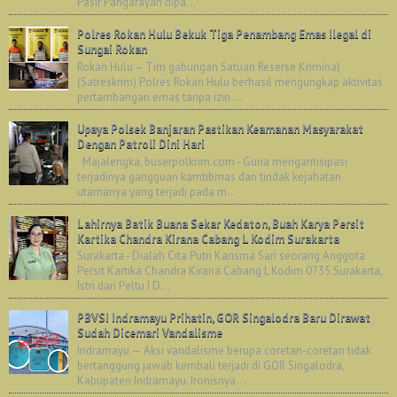
Pasir Pangarayan dipa...
Polres Rokan Hulu Bekuk Tiga Penambang Emas Ilegal di
Sungai Rokan
Rokan Hulu – Tim gabungan Satuan Reserse Kriminal
(Satreskrim) Polres Rokan Hulu berhasil mengungkap aktivitas
pertambangan emas tanpa izin ...
Upaya Polsek Banjaran Pastikan Keamanan Masyarakat
Dengan Patroli Dini Hari
Majalengka, buserpolkrim.com - Guna mengantisipasi
terjadinya gangguan kamtibmas dan tindak kejahatan
utamanya yang terjadi pada m...
Lahirnya Batik Buana Sekar Kedaton, Buah Karya Persit
Kartika Chandra Kirana Cabang L Kodim Surakarta
Surakarta - Dialah Cita Putri Karisma Sari seorang Anggota
Persit Kartika Chandra Kirana Cabang L Kodim 0735.Surakarta,
Istri dari Peltu I D...
PBVSI Indramayu Prihatin, GOR Singalodra Baru Dirawat
Sudah Dicemari Vandalisme
Indramayu — Aksi vandalisme berupa coretan-coretan tidak
bertanggung jawab kembali terjadi di GOR Singalodra,
Kabupaten Indramayu. Ironisnya...