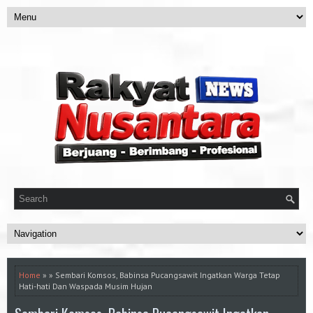
Home
» » Sembari Komsos, Babinsa Pucangsawit Ingatkan Warga Tetap
Hati-hati Dan Waspada Musim Hujan