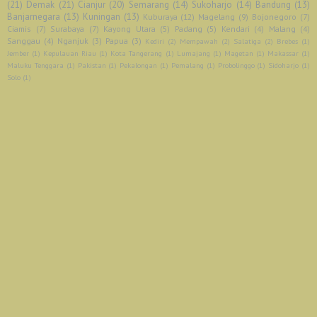
(21)
Demak
(21)
Cianjur
(20)
Semarang
(14)
Sukoharjo
(14)
Bandung
(13)
Banjarnegara
(13)
Kuningan
(13)
Kuburaya
(12)
Magelang
(9)
Bojonegoro
(7)
Ciamis
(7)
Surabaya
(7)
Kayong Utara
(5)
Padang
(5)
Kendari
(4)
Malang
(4)
Sanggau
(4)
Nganjuk
(3)
Papua
(3)
Kediri
(2)
Mempawah
(2)
Salatiga
(2)
Brebes
(1)
Jember
(1)
Kepulauan Riau
(1)
Kota Tangerang
(1)
Lumajang
(1)
Magetan
(1)
Makassar
(1)
Maluku Tenggara
(1)
Pakistan
(1)
Pekalongan
(1)
Pemalang
(1)
Probolinggo
(1)
Sidoharjo
(1)
Solo
(1)