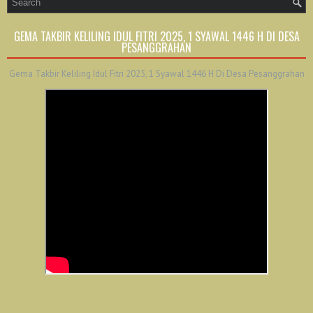
GEMA TAKBIR KELILING IDUL FITRI 2025, 1 SYAWAL 1446 H DI DESA
PESANGGRAHAN
Gema Takbir Keliling Idul Fitri 2025, 1 Syawal 1446 H Di Desa Pesanggrahan