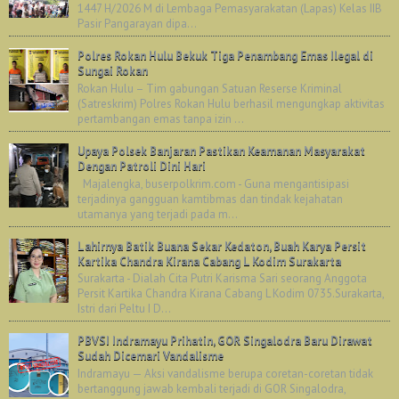
1447 H/2026 M di Lembaga Pemasyarakatan (Lapas) Kelas IIB
Pasir Pangarayan dipa...
Polres Rokan Hulu Bekuk Tiga Penambang Emas Ilegal di
Sungai Rokan
Rokan Hulu – Tim gabungan Satuan Reserse Kriminal
(Satreskrim) Polres Rokan Hulu berhasil mengungkap aktivitas
pertambangan emas tanpa izin ...
Upaya Polsek Banjaran Pastikan Keamanan Masyarakat
Dengan Patroli Dini Hari
Majalengka, buserpolkrim.com - Guna mengantisipasi
terjadinya gangguan kamtibmas dan tindak kejahatan
utamanya yang terjadi pada m...
Lahirnya Batik Buana Sekar Kedaton, Buah Karya Persit
Kartika Chandra Kirana Cabang L Kodim Surakarta
Surakarta - Dialah Cita Putri Karisma Sari seorang Anggota
Persit Kartika Chandra Kirana Cabang L Kodim 0735.Surakarta,
Istri dari Peltu I D...
PBVSI Indramayu Prihatin, GOR Singalodra Baru Dirawat
Sudah Dicemari Vandalisme
Indramayu — Aksi vandalisme berupa coretan-coretan tidak
bertanggung jawab kembali terjadi di GOR Singalodra,