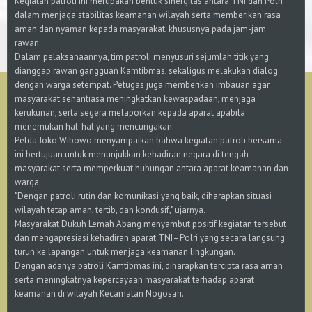
Kegiatan patroli ini merupakan bentuk sinergitas antara TNI dan Polri
dalam menjaga stabilitas keamanan wilayah serta memberikan rasa
aman dan nyaman kepada masyarakat, khususnya pada jam-jam
rawan.
Dalam pelaksanaannya, tim patroli menyusuri sejumlah titik yang
dianggap rawan gangguan Kamtibmas, sekaligus melakukan dialog
dengan warga setempat. Petugas juga memberikan imbauan agar
masyarakat senantiasa meningkatkan kewaspadaan, menjaga
kerukunan, serta segera melaporkan kepada aparat apabila
menemukan hal-hal yang mencurigakan.
Pelda Joko Wibowo menyampaikan bahwa kegiatan patroli bersama
ini bertujuan untuk menunjukkan kehadiran negara di tengah
masyarakat serta memperkuat hubungan antara aparat keamanan dan
warga.
"Dengan patroli rutin dan komunikasi yang baik, diharapkan situasi
wilayah tetap aman, tertib, dan kondusif," ujarnya.
Masyarakat Dukuh Lemah Abang menyambut positif kegiatan tersebut
dan mengapresiasi kehadiran aparat TNI–Polri yang secara langsung
turun ke lapangan untuk menjaga keamanan lingkungan.
Dengan adanya patroli Kamtibmas ini, diharapkan tercipta rasa aman
serta meningkatnya kepercayaan masyarakat terhadap aparat
keamanan di wilayah Kecamatan Nogosari.