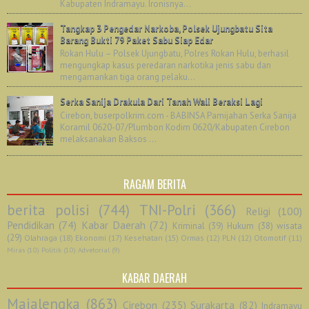
Kabupaten Indramayu. Ironisnya...
Tangkap 3 Pengedar Narkoba, Polsek Ujungbatu Sita
Barang Bukti 79 Paket Sabu Siap Edar
Rokan Hulu – Polsek Ujungbatu, Polres Rokan Hulu, berhasil
mengungkap kasus peredaran narkotika jenis sabu dan
mengamankan tiga orang pelaku...
Serka Sanija Drakula Dari Tanah Wali Beraksi Lagi
Cirebon, buserpolkrim.com - BABINSA Pamijahan Serka Sanija
Koramil 0620-07/Plumbon Kodim 0620/Kabupaten Cirebon
melaksanakan Baksos ...
RAGAM BERITA
berita polisi
(744)
TNI-Polri
(366)
Religi
(100)
Pendidikan
(74)
Kabar Daerah
(72)
Kriminal
(39)
Hukum
(38)
wisata
(29)
Olahraga
(18)
Ekonomi
(17)
Kesehatan
(15)
Ormas
(12)
PLN
(12)
Otomotif
(11)
Miras
(10)
Politik
(10)
Advetorial
(9)
KABAR DAERAH
Majalengka
(863)
Cirebon
(235)
Surakarta
(82)
Indramayu