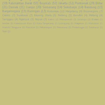
(59)
Kalimantan Barat
(53)
Boyolali
(52)
Jakarta
(52)
Pontianak
(29)
Blitar
(21)
Demak
(21)
Cianjur
(20)
Semarang
(14)
Sukoharjo
(14)
Bandung
(13)
Banjarnegara
(13)
Kuningan
(13)
Kuburaya
(12)
Magelang
(9)
Bojonegoro
(7)
Ciamis
(7)
Surabaya
(7)
Kayong Utara
(5)
Padang
(5)
Kendari
(4)
Malang
(4)
Sanggau
(4)
Nganjuk
(3)
Papua
(3)
Kediri
(2)
Mempawah
(2)
Salatiga
(2)
Brebes
(1)
Jember
(1)
Kepulauan Riau
(1)
Kota Tangerang
(1)
Lumajang
(1)
Magetan
(1)
Makassar
(1)
Maluku Tenggara
(1)
Pakistan
(1)
Pekalongan
(1)
Pemalang
(1)
Probolinggo
(1)
Sidoharjo
(1)
Solo
(1)