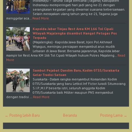
Indramayu – Taruna Siaga Bencana (Tagana) Kabupaten
Indramayu memperingati hari jadi yang ke-21 dengan
serangkaian kegiatan yang diwarnai suasana kebersamaan.
Selain merayakan ulang tahun yang ke-21, Tagana juga
menggelar aca…
Read More
Kapolda Jabar Tinjau Rest Area KM 166 Tol Cipali
Wilayah Majalengka disambut Hangat Petugas Pos
Terpadu
(Majalengka) - Kapolda Jawa Barat, Irjen Pol Akhmad
Wiyagus, meninjau persiapan menyambut arus mudik
Lebaran di Jawa Barat. Bersama jajarannya, Kapolda Jabar
mampir ke Rest Area KM 166 Tol Cipali Wilayah hukum Polres Majaleng…
Read
More
Sambut Pejabat Dandim Baru, Kodim 0735/Surakarta
Gelar Tradisi Satuan
Surakarta - Dalam rangka menyambut Komandan Kodim
0735/Surakarta yang baru Letkol Inf Fictor Juradi Situmorang
S.I.P.,M.I.P beserta istri, seluruh anggota Kodim
0735/Surakarta baik Militer maupun PNS menyambut
dengan tradisi …
Read More
← Posting Lebih Baru
Beranda
Posting Lama →