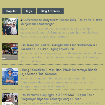
Popular
Tags
Blog Archives
Arus Perubahan Masyarakat Pabean Udik, Paslon No.3 Iskak
Menjemput Kemenangan
Indramayu — Arus perubahan semakin terasa di tengah
masyarakat Pabean Udik menjelang pemilihan kepala desa.
Ribuan warga tampak antusias men...
Dari Iseng Jadi Cuan! Pasangan Muda Indramayu Sukses
Besarkan Cilok Urat Daging Kriwil Viral
Indramayu — Ide iseng pasangan muda asal Indramayu, Idham
Cholid dan Nilam, mendadak viral setelah jajanan kreasinya,
"Cilok Urat Dagin...
Jelang Pelantikan Direksi Baru PDAM Indramayu, Dirtek
Jojo Sutarjo Tuai Sorotan
Indramayu – Situasi internal perusahaan Perumdam Tirta
Darma Ayu Kabupaten Indramayu mulai memanas. Jojo
Sutarjo, mantan Penjabat Sementara ...
Hari Pertama Kunjungan Idul Fitri 1447 H, Lapas Pasir
Pangarayan Dipadati Keluarga Warga Binaan
Pasir Pangarayan – Hari pertama layanan kunjungan Idul Fitri