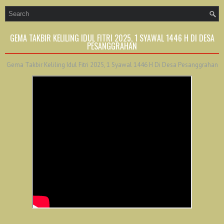
GEMA TAKBIR KELILING IDUL FITRI 2025, 1 SYAWAL 1446 H DI DESA
PESANGGRAHAN
Gema Takbir Keliling Idul Fitri 2025, 1 Syawal 1446 H Di Desa Pesanggrahan