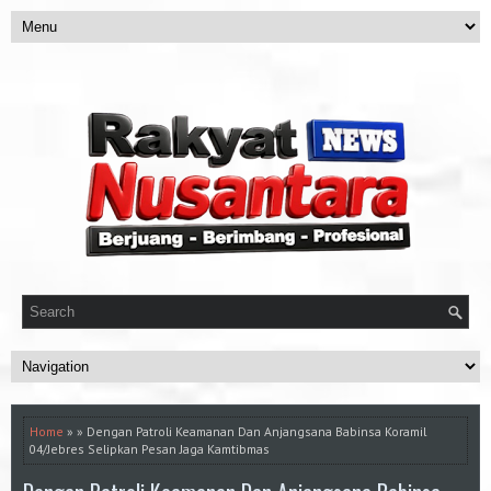
Home
» » Dengan Patroli Keamanan Dan Anjangsana Babinsa Koramil
04/Jebres Selipkan Pesan Jaga Kamtibmas