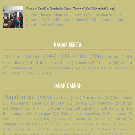
Serka Sanija Drakula Dari Tanah Wali Beraksi Lagi
Cirebon, buserpolkrim.com - BABINSA Pamijahan Serka Sanija
Koramil 0620-07/Plumbon Kodim 0620/Kabupaten Cirebon
melaksanakan Baksos ...
RAGAM BERITA
berita polisi
(744)
TNI-Polri
(366)
Religi
(100)
Pendidikan
(74)
Kabar Daerah
(72)
Kriminal
(39)
Hukum
(38)
wisata
(29)
Olahraga
(18)
Ekonomi
(17)
Kesehatan
(15)
Ormas
(12)
PLN
(12)
Otomotif
(11)
Miras
(10)
Politik
(10)
Advetorial
(9)
KABAR DAERAH
Majalengka
(863)
Cirebon
(235)
Surakarta
(82)
Indramayu
(59)
Kalimantan Barat
(53)
Boyolali
(52)
Jakarta
(52)
Pontianak
(29)
Blitar
(21)
Demak
(21)
Cianjur
(20)
Semarang
(14)
Sukoharjo
(14)
Bandung
(13)
Banjarnegara
(13)
Kuningan
(13)
Kuburaya
(12)
Magelang
(9)
Bojonegoro
(7)
Ciamis
(7)
Surabaya
(7)
Kayong Utara
(5)
Padang
(5)
Kendari
(4)
Malang
(4)
Sanggau
(4)
Nganjuk
(3)
Papua
(3)
Kediri
(2)
Mempawah
(2)
Salatiga
(2)
Brebes
(1)
Jember
(1)
Kepulauan Riau
(1)
Kota Tangerang
(1)
Lumajang
(1)
Magetan
(1)
Makassar
(1)
Maluku Tenggara
(1)
Pakistan
(1)
Pekalongan
(1)
Pemalang
(1)
Probolinggo
(1)
Sidoharjo
(1)