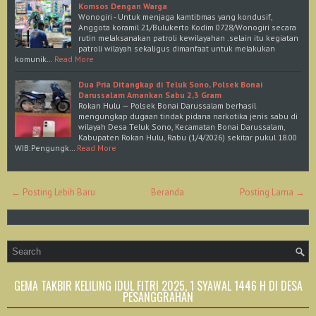
Komsos Dengan Warga
Wonogiri - Untuk menjaga kamtibmas yang kondusif,
Anggota koramil 21/Bulukerto Kodim 0728/Wonogiri secara
rutin melaksanakan patroli kewilayahan .selain itu kegiatan
patroli wilayah sekaligus dimanfaat untuk melakukan
komunik…
Read More
Dua Pria Ditangkap di Teluk Sono, Polsek Bonai
Darussalam Amankan Sabu 2,3 Gram
Rokan Hulu — Polsek Bonai Darussalam berhasil
mengungkap dugaan tindak pidana narkotika jenis sabu di
wilayah Desa Teluk Sono, Kecamatan Bonai Darussalam,
Kabupaten Rokan Hulu, Rabu (1/4/2026) sekitar pukul 18.00
WIB.Pengungk…
Read More
← Posting Lebih Baru
Beranda
Posting Lama →
GEMA TAKBIR KELILING IDUL FITRI 2025, 1 SYAWAL 1446 H DI DESA
PESANGGRAHAN