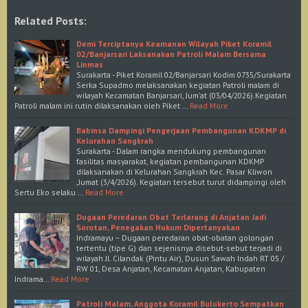
Related Posts:
Demi Terciptanya Keamanan Wilayah Piket Koramil
02/Banjarsari Laksanakan Patroli Malam Bersama
Linmas
Surakarta - Piket Koramil 02/Banjarsari Kodim 0735/Surakarta
Serka Supadmo melaksanakan kegiatan Patroli malam di
wilayah Kecamatan Banjarsari, Jum'at (03/04/2026).Kegiatan
Patroli malam ini rutin dilaksanakan oleh Piket …
Read More
Babinsa Dampingi Pengerjaan Pembangunan KDKMP di
Kelurahan Sangkrah
Surakarta - Dalam rangka mendukung pembangunan
fasilitas masyarakat, kegiatan pembangunan KDKMP
dilaksanakan di Kelurahan Sangkrah Kec. Pasar Kliwon
,Jumat (3/4/2026). Kegiatan tersebut turut didampingi oleh
Sertu Eko selaku …
Read More
Dugaan Peredaran Obat Terlarang di Anjatan Jadi
Sorotan, Penegakan Hukum Dipertanyakan
Indramayu – Dugaan peredaran obat-obatan golongan
tertentu (tipe G) dan sejenisnya disebut-sebut terjadi di
wilayah Jl. Cilandak (Pintu Air), Dusun Sawah Indah RT 05 /
RW 01, Desa Anjatan, Kecamatan Anjatan, Kabupaten
Indrama…
Read More
Patroli Malam, Anggota Koramil Bulukerto Sempatkan