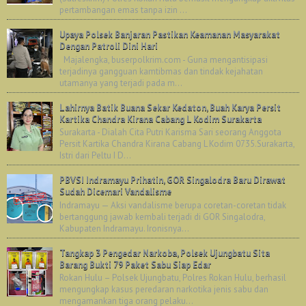
pertambangan emas tanpa izin ...
Upaya Polsek Banjaran Pastikan Keamanan Masyarakat
Dengan Patroli Dini Hari
Majalengka, buserpolkrim.com - Guna mengantisipasi
terjadinya gangguan kamtibmas dan tindak kejahatan
utamanya yang terjadi pada m...
Lahirnya Batik Buana Sekar Kedaton, Buah Karya Persit
Kartika Chandra Kirana Cabang L Kodim Surakarta
Surakarta - Dialah Cita Putri Karisma Sari seorang Anggota
Persit Kartika Chandra Kirana Cabang L Kodim 0735.Surakarta,
Istri dari Peltu I D...
PBVSI Indramayu Prihatin, GOR Singalodra Baru Dirawat
Sudah Dicemari Vandalisme
Indramayu — Aksi vandalisme berupa coretan-coretan tidak
bertanggung jawab kembali terjadi di GOR Singalodra,
Kabupaten Indramayu. Ironisnya...
Tangkap 3 Pengedar Narkoba, Polsek Ujungbatu Sita
Barang Bukti 79 Paket Sabu Siap Edar
Rokan Hulu – Polsek Ujungbatu, Polres Rokan Hulu, berhasil
mengungkap kasus peredaran narkotika jenis sabu dan
mengamankan tiga orang pelaku...