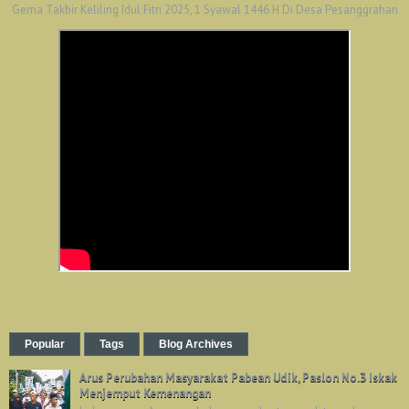
Gema Takbir Keliling Idul Fitri 2025, 1 Syawal 1446 H Di Desa Pesanggrahan
Popular
Tags
Blog Archives
Arus Perubahan Masyarakat Pabean Udik, Paslon No.3 Iskak
Menjemput Kemenangan