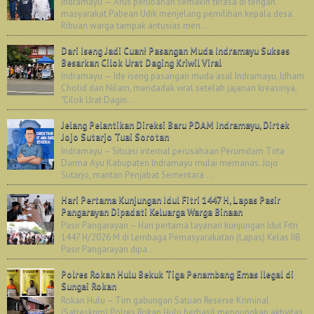
Indramayu — Arus perubahan semakin terasa di tengah
masyarakat Pabean Udik menjelang pemilihan kepala desa.
Ribuan warga tampak antusias men...
Dari Iseng Jadi Cuan! Pasangan Muda Indramayu Sukses
Besarkan Cilok Urat Daging Kriwil Viral
Indramayu — Ide iseng pasangan muda asal Indramayu, Idham
Cholid dan Nilam, mendadak viral setelah jajanan kreasinya,
"Cilok Urat Dagin...
Jelang Pelantikan Direksi Baru PDAM Indramayu, Dirtek
Jojo Sutarjo Tuai Sorotan
Indramayu – Situasi internal perusahaan Perumdam Tirta
Darma Ayu Kabupaten Indramayu mulai memanas. Jojo
Sutarjo, mantan Penjabat Sementara ...
Hari Pertama Kunjungan Idul Fitri 1447 H, Lapas Pasir
Pangarayan Dipadati Keluarga Warga Binaan
Pasir Pangarayan – Hari pertama layanan kunjungan Idul Fitri
1447 H/2026 M di Lembaga Pemasyarakatan (Lapas) Kelas IIB
Pasir Pangarayan dipa...
Polres Rokan Hulu Bekuk Tiga Penambang Emas Ilegal di
Sungai Rokan
Rokan Hulu – Tim gabungan Satuan Reserse Kriminal
(Satreskrim) Polres Rokan Hulu berhasil mengungkap aktivitas