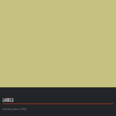
LABELS
berita polisi
(744)