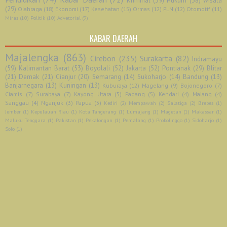
Kriminal
(39)
Hukum
(38)
wisata
(29)
Olahraga
(18)
Ekonomi
(17)
Kesehatan
(15)
Ormas
(12)
PLN
(12)
Otomotif
(11)
Miras
(10)
Politik
(10)
Advetorial
(9)
KABAR DAERAH
Majalengka
(863)
Cirebon
(235)
Surakarta
(82)
Indramayu
(59)
Kalimantan Barat
(53)
Boyolali
(52)
Jakarta
(52)
Pontianak
(29)
Blitar
(21)
Demak
(21)
Cianjur
(20)
Semarang
(14)
Sukoharjo
(14)
Bandung
(13)
Banjarnegara
(13)
Kuningan
(13)
Kuburaya
(12)
Magelang
(9)
Bojonegoro
(7)
Ciamis
(7)
Surabaya
(7)
Kayong Utara
(5)
Padang
(5)
Kendari
(4)
Malang
(4)
Sanggau
(4)
Nganjuk
(3)
Papua
(3)
Kediri
(2)
Mempawah
(2)
Salatiga
(2)
Brebes
(1)
Jember
(1)
Kepulauan Riau
(1)
Kota Tangerang
(1)
Lumajang
(1)
Magetan
(1)
Makassar
(1)
Maluku Tenggara
(1)
Pakistan
(1)
Pekalongan
(1)
Pemalang
(1)
Probolinggo
(1)
Sidoharjo
(1)
Solo
(1)