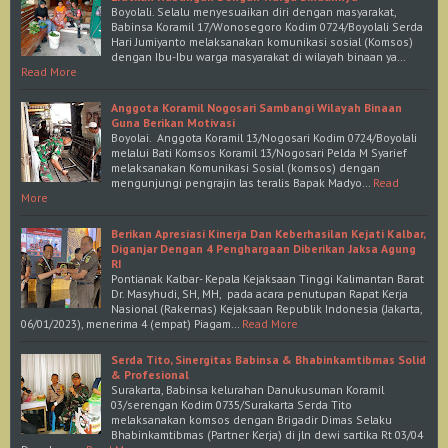
Boyolali. Selalu menyesuaikan diri dengan masyarakat,
Babinsa Koramil 17/Wonosegoro Kodim 0724/Boyolali Serda
Hari Jumiyanto melaksanakan komunikasi sosial (Komsos)
dengan Ibu-Ibu warga masyarakat di wilayah binaan ya…
Read More
Anggota Koramil Nogosari Sambangi Wilayah Binaan
Guna Berikan Motivasi
Boyolai. Anggota Koramil 13/Nogosari Kodim 0724/Boyolali
melalui Bati Komsos Koramil 13/Nogosari Pelda M Syarief
melaksanakan Komunikasi Sosial (komsos) dengan
mengunjungi pengrajin las teralis Bapak Madyo…
Read
More
Berikan Apresiasi Kinerja Dan Keberhasilan Kejati Kalbar,
Diganjar Dengan 4 Penghargaan Diberikan Jaksa Agung
RI
Pontianak Kalbar- Kepala Kejaksaan Tinggi Kalimantan Barat
Dr. Masyhudi, SH, MH, pada acara penutupan Rapat Kerja
Nasional (Rakernas) Kejaksaan Republik Indonesia (Jakarta,
06/01/2023), menerima 4 (empat) Piagam…
Read More
Serda Tito, Sinergitas Babinsa & Bhabinkamtibmas Solid
& Profesional
Surakarta, Babinsa kelurahan Danukusuman Koramil
03/serengan Kodim 0735/Surakarta Serda Tito
melaksanakan komsos dengan Brigadir Dimas Selaku
Bhabinkamtibmas (Partner Kerja) di jln dewi sartika Rt 03/04