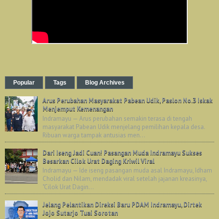
Popular
Tags
Blog Archives
Arus Perubahan Masyarakat Pabean Udik, Paslon No.3 Iskak
Menjemput Kemenangan
Indramayu — Arus perubahan semakin terasa di tengah
masyarakat Pabean Udik menjelang pemilihan kepala desa.
Ribuan warga tampak antusias men...
Dari Iseng Jadi Cuan! Pasangan Muda Indramayu Sukses
Besarkan Cilok Urat Daging Kriwil Viral
Indramayu — Ide iseng pasangan muda asal Indramayu, Idham
Cholid dan Nilam, mendadak viral setelah jajanan kreasinya,
"Cilok Urat Dagin...
Jelang Pelantikan Direksi Baru PDAM Indramayu, Dirtek
Jojo Sutarjo Tuai Sorotan