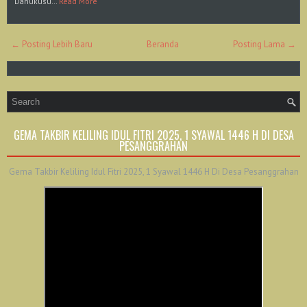
Danukusu…
Read More
← Posting Lebih Baru
Beranda
Posting Lama →
GEMA TAKBIR KELILING IDUL FITRI 2025, 1 SYAWAL 1446 H DI DESA
PESANGGRAHAN
Gema Takbir Keliling Idul Fitri 2025, 1 Syawal 1446 H Di Desa Pesanggrahan