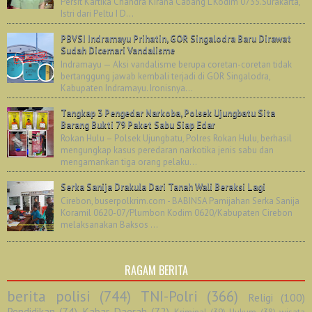
Persit Kartika Chandra Kirana Cabang L Kodim 0735.Surakarta,
Istri dari Peltu I D...
PBVSI Indramayu Prihatin, GOR Singalodra Baru Dirawat
Sudah Dicemari Vandalisme
Indramayu — Aksi vandalisme berupa coretan-coretan tidak
bertanggung jawab kembali terjadi di GOR Singalodra,
Kabupaten Indramayu. Ironisnya...
Tangkap 3 Pengedar Narkoba, Polsek Ujungbatu Sita
Barang Bukti 79 Paket Sabu Siap Edar
Rokan Hulu – Polsek Ujungbatu, Polres Rokan Hulu, berhasil
mengungkap kasus peredaran narkotika jenis sabu dan
mengamankan tiga orang pelaku...
Serka Sanija Drakula Dari Tanah Wali Beraksi Lagi
Cirebon, buserpolkrim.com - BABINSA Pamijahan Serka Sanija
Koramil 0620-07/Plumbon Kodim 0620/Kabupaten Cirebon
melaksanakan Baksos ...
RAGAM BERITA
berita polisi
(744)
TNI-Polri
(366)
Religi
(100)
Pendidikan
(74)
Kabar Daerah
(72)