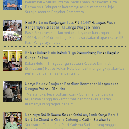
Indramayu – Situasi internal perusahaan Perumdam Tirta
Darma Ayu Kabupaten Indramayu mulai memanas. Jojo
Sutarjo, mantan Penjabat Sementara ...
Hari Pertama Kunjungan Idul Fitri 1447 H, Lapas Pasir
Pangarayan Dipadati Keluarga Warga Binaan
Pasir Pangarayan – Hari pertama layanan kunjungan Idul Fitri
1447 H/2026 M di Lembaga Pemasyarakatan (Lapas) Kelas IIB
Pasir Pangarayan dipa...
Polres Rokan Hulu Bekuk Tiga Penambang Emas Ilegal di
Sungai Rokan
Rokan Hulu – Tim gabungan Satuan Reserse Kriminal
(Satreskrim) Polres Rokan Hulu berhasil mengungkap aktivitas
pertambangan emas tanpa izin ...
Upaya Polsek Banjaran Pastikan Keamanan Masyarakat
Dengan Patroli Dini Hari
Majalengka, buserpolkrim.com - Guna mengantisipasi
terjadinya gangguan kamtibmas dan tindak kejahatan
utamanya yang terjadi pada m...
Lahirnya Batik Buana Sekar Kedaton, Buah Karya Persit
Kartika Chandra Kirana Cabang L Kodim Surakarta
Surakarta - Dialah Cita Putri Karisma Sari seorang Anggota