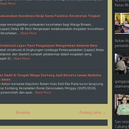
H/2026 
Read More
Kelas IIB
Laksanakan Koordinasi Kerja Sama Fasilitas Kesehatan Tingkat
upaya meningkatkan pelayanan kesehatan bagi Warga Binaan,
apas) Kelas IIB Pasir Pangarayan melaksanakan kegiatan koordinasi
as Kesehatan …
Read More
Rokan Hu
pertamba
at Struktural Lapas Pasir Pangarayan Mengemban Amanah Baru
ejabat struktural di lingkungan Lembaga Pemasyarakatan (Lapas) Kelas
i dilantik dan diambil sumpah jabatannya dalam kegiatan yang
layah Di…
Read More
es Hadir di Tengah Warga Sontang, Ajak Bersatu Lawan Narkoba
p Aman
ganggua
 Anton bersama Kapolres Rokan Hulu Emil Eka Putra turun langsung
utamanya
sa Sontang, Kecamatan Bonai Darussalam, Minggu (10/05/2026),
 pemerintah dan apar…
Read More
Beranda
Posting Lama →
Sari seo
Cabang L 