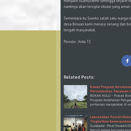
menjalin silahturahmi sehingga terjalin
nantinya akan tercipta situasi yang aman
Sementara itu Suwito salah satu warga 
desa Binaan kami merasa senang dan beg
tengah masyarakat.
Penulis : Arda 72
Related Posts:
Kawal Program Ketahana
Pertumbuhan Tanaman Ja
ROKAN HULU – Polsek Bon
Program Ketahanan Pangan
pertanian masyarakat di w
Laksanakan Patroli Mala
Tingkatkan Kewaspadaa
Surakarta - Piket Koramil
Patroli malam bersama ang