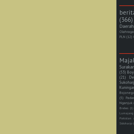
berit
(366)
Daerah
Olahraga
PLN
(12)
Maja
Suraka
(53)
Boy
(21)
De
Sukohar
Kuninga
Bojoneg
(5)
Pada
Nganjuk
Brebes
(1)
Lumajang
Pakistan
Sidoharjo