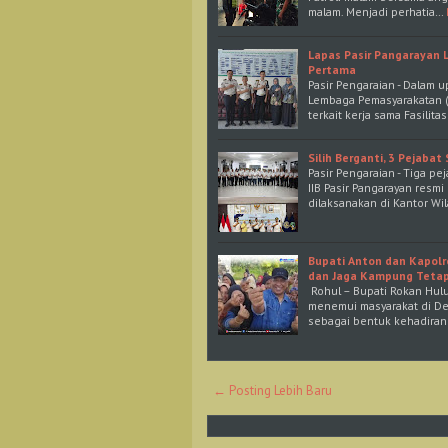
malam. Menjadi perhatia…
Lapas Pasir Pangarayan 
Pertama
Pasir Pengaraian - Dalam 
Lembaga Pemasyarakatan (L
terkait kerja sama Fasilit
Silih Berganti, 3 Pejab
Pasir Pengaraian - Tiga p
IIB Pasir Pangarayan resm
dilaksanakan di Kantor Wi
Bupati Anton dan Kapolr
dan Jaga Kampung Teta
Rohul – Bupati Rokan Hulu
menemui masyarakat di De
sebagai bentuk kehadiran
← Posting Lebih Baru