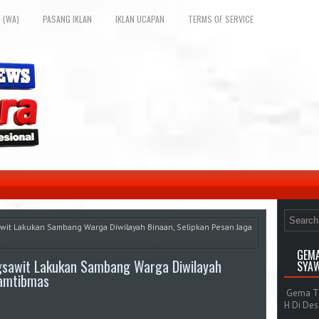
 (WA)
PASANG IKLAN
IKLAN UCAPAN
TERMS OF SERVICE
sawit Lakukan Sambang Warga Diwilayah Binaan, Selipkan Pesan Jaga
GEMA
ngsawit Lakukan Sambang Warga Diwilayah
SYAW
Kamtibmas
Gema Tak
H Di De