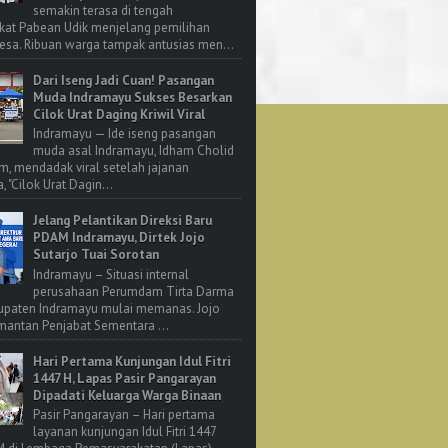
semakin terasa di tengah
kat Pabean Udik menjelang pemilihan
esa. Ribuan warga tampak antusias men...
Dari Iseng Jadi Cuan! Pasangan
Muda Indramayu Sukses Besarkan
Cilok Urat Daging Kriwil Viral
Indramayu — Ide iseng pasangan
muda asal Indramayu, Idham Cholid
m, mendadak viral setelah jajanan
, "Cilok Urat Dagin...
Jelang Pelantikan Direksi Baru
PDAM Indramayu, Dirtek Jojo
Sutarjo Tuai Sorotan
Indramayu – Situasi internal
perusahaan Perumdam Tirta Darma
upaten Indramayu mulai memanas. Jojo
 mantan Penjabat Sementara ...
Hari Pertama Kunjungan Idul Fitri
1447 H, Lapas Pasir Pangarayan
Dipadati Keluarga Warga Binaan
Pasir Pangarayan – Hari pertama
layanan kunjungan Idul Fitri 1447