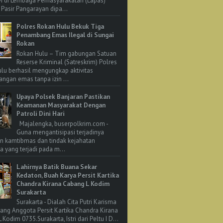
M di Lembaga Pemasyarakatan (Lapas)
 Pasir Pangarayan dipa...
Polres Rokan Hulu Bekuk Tiga
Penambang Emas Ilegal di Sungai
Rokan
Rokan Hulu – Tim gabungan Satuan
Reserse Kriminal (Satreskrim) Polres
lu berhasil mengungkap aktivitas
ngan emas tanpa izin ...
Upaya Polsek Banjaran Pastikan
Keamanan Masyarakat Dengan
Patroli Dini Hari
Majalengka, buserpolkrim.com -
Guna mengantisipasi terjadinya
n kamtibmas dan tindak kejahatan
 yang terjadi pada m...
Lahirnya Batik Buana Sekar
Kedaton, Buah Karya Persit Kartika
Chandra Kirana Cabang L Kodim
Surakarta
Surakarta - Dialah Cita Putri Karisma
rang Anggota Persit Kartika Chandra Kirana
Kodim 0735.Surakarta, Istri dari Peltu I D...