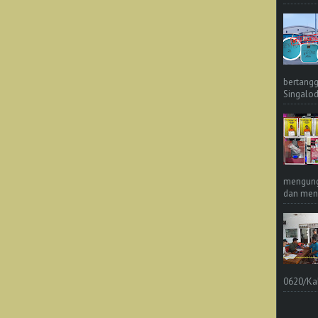
bertangg
Singalod
mengungk
dan meng
0620/Ka