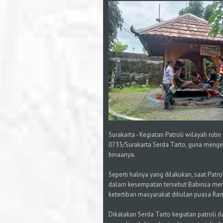
Surakarta - Kegiatan Patroli wilayah rut
0735/Surakarta Serda Tarto, guna menge
binaanya.
Seperti halnya yang dilakukan, saat Pat
dalam kesempatan tersebut Babinsa me
ketertiban masyarakat dibulan puasa Ram
Dikatakan Serda Tarto kegiatan patroli 