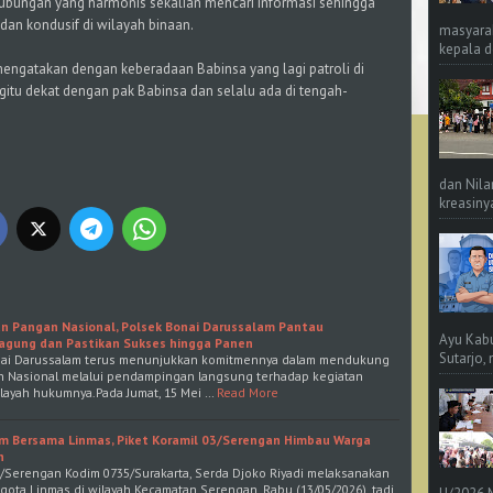
 hubungan yang harmonis sekalian mencari Informasi sehingga
 dan kondusif di wilayah binaan.
masyara
kepala d
mengatakan dengan keberadaan Babinsa yang lagi patroli di
itu dekat dengan pak Babinsa dan selalu ada di tengah-
dan Nila
kreasinya
n Pangan Nasional, Polsek Bonai Darussalam Pantau
Ayu Kab
gung dan Pastikan Sukses hingga Panen
Sutarjo,
ai Darussalam terus menunjukkan komitmennya dalam mendukung
 Nasional melalui pendampingan langsung terhadap kegiatan
ilayah hukumnya.Pada Jumat, 15 Mei …
Read More
m Bersama Linmas, Piket Koramil 03/Serengan Himbau Warga
n
 03/Serengan Kodim 0735/Surakarta, Serda Djoko Riyadi melaksanakan
gota Linmas di wilayah Kecamatan Serengan, Rabu (13/05/2026), tadi