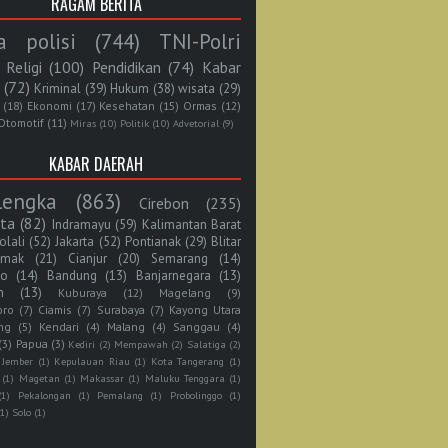
RAGAM BERITA
a polisi
(744)
TNI-Polri
Religi
(100)
Pendidikan
(74)
Kabar
(72)
Kriminal
(39)
Hukum
(38)
wisata
(29)
(18)
Ekonomi
(17)
Kesehatan
(15)
Ormas
(12)
Otomotif
(11)
Miras
(10)
Politik
(10)
Advetorial
(9)
KABAR DAERAH
lengka
(863)
Cirebon
(235)
rta
(82)
Indramayu
(59)
Kalimantan Barat
olali
(52)
Jakarta
(52)
Pontianak
(29)
Blitar
mak
(21)
Cianjur
(20)
Semarang
(14)
jo
(14)
Bandung
(13)
Banjarnegara
(13)
n
(13)
Kuburaya
(12)
Magelang
(9)
oro
(7)
Ciamis
(7)
Surabaya
(7)
Kayong Utara
ng
(5)
Kendari
(4)
Malang
(4)
Sanggau
(4)
(3)
Papua
(3)
Kediri
(2)
Mempawah
(2)
Salatiga
(2)
Jember
(1)
Kepulauan Riau
(1)
Kota Tangerang
(1)
(1)
Magetan
(1)
Makassar
(1)
Maluku Tenggara
(1)
(1)
Pekalongan
(1)
Pemalang
(1)
Probolinggo
(1)
(1)
Solo
(1)