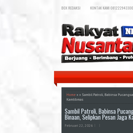
BOX REDAKSI
KONTAK KAMI 081222943300
Home
» » Sambil Patroli, Babinsa Pucang
Kamtibmas
Sambil Patroli, Babinsa Puca
Binaan, Selipkan Pesan Jaga 
Februari 22, 2026