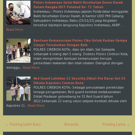
Polres Indramayu Gelar Bakti Kesehatan Donor Darah
Dalam Rangka HUT Polairud Ke- 72 Tahun
Indramayu,-- Polres Indramayu jajaran Polda Jabar menggelar
Bakti Kesehatan Donor Darah, di Kantor UDD PMI Cabang
Kabupaten Indramayu, Rabu (23/11/22) pagi.Kegiatan
tersebut dipimpin langsung Kapolres Indramayu, AKBP …
Read More
Bantuan Kemanusiaan Polres Ciko Untuk Korban Gempa
Cianjur Tersalurkan Dengan Baik
POLRES CIREBON KOTA,- Atas ijin Allah, Sat Samapta
sebanyak 6 orang dan 5 orang Dokkes Polres Cirebon Kota,
telah mengirimkan bantuan kemanusiaan berupa
persediaan makanan dan obat-obatan. Diangkut dengan
menggu…
Read More
Red Guard Lahirkan 22 Security, Diklat Pra Dasar Gel 33
Dibuka Kapolres Cirebon Kota
POLRES CIREBON KOTA,- Sebagai perusahaan perekrutan
tenaga pengamanan, Red guard kembali melaksanakan
Diklat Pradasar gelombang ke 33 Red Guard tahun
2022.Sebanyak 22 orang calon satpam kembali dibuka oleh
Kapolres Ci…
Read More
← Posting Lebih Baru
Beranda
Posting Lama →