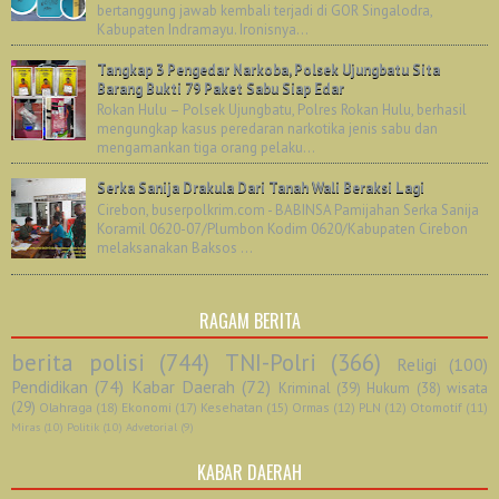
bertanggung jawab kembali terjadi di GOR Singalodra,
Kabupaten Indramayu. Ironisnya...
Tangkap 3 Pengedar Narkoba, Polsek Ujungbatu Sita
Barang Bukti 79 Paket Sabu Siap Edar
Rokan Hulu – Polsek Ujungbatu, Polres Rokan Hulu, berhasil
mengungkap kasus peredaran narkotika jenis sabu dan
mengamankan tiga orang pelaku...
Serka Sanija Drakula Dari Tanah Wali Beraksi Lagi
Cirebon, buserpolkrim.com - BABINSA Pamijahan Serka Sanija
Koramil 0620-07/Plumbon Kodim 0620/Kabupaten Cirebon
melaksanakan Baksos ...
RAGAM BERITA
berita polisi
(744)
TNI-Polri
(366)
Religi
(100)
Pendidikan
(74)
Kabar Daerah
(72)
Kriminal
(39)
Hukum
(38)
wisata
(29)
Olahraga
(18)
Ekonomi
(17)
Kesehatan
(15)
Ormas
(12)
PLN
(12)
Otomotif
(11)
Miras
(10)
Politik
(10)
Advetorial
(9)
KABAR DAERAH