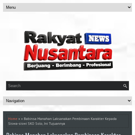
Home
» » Babinsa Manahan Laksanakan Pembinaan Karakter Kepada
Siswa-siswi SKO Solo, Ini Tujuannya