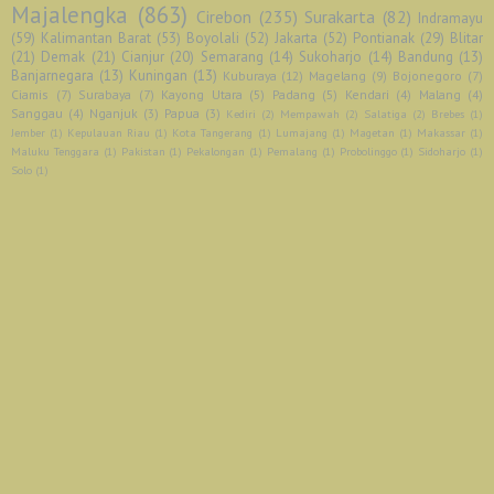
Majalengka
(863)
Cirebon
(235)
Surakarta
(82)
Indramayu
(59)
Kalimantan Barat
(53)
Boyolali
(52)
Jakarta
(52)
Pontianak
(29)
Blitar
(21)
Demak
(21)
Cianjur
(20)
Semarang
(14)
Sukoharjo
(14)
Bandung
(13)
Banjarnegara
(13)
Kuningan
(13)
Kuburaya
(12)
Magelang
(9)
Bojonegoro
(7)
Ciamis
(7)
Surabaya
(7)
Kayong Utara
(5)
Padang
(5)
Kendari
(4)
Malang
(4)
Sanggau
(4)
Nganjuk
(3)
Papua
(3)
Kediri
(2)
Mempawah
(2)
Salatiga
(2)
Brebes
(1)
Jember
(1)
Kepulauan Riau
(1)
Kota Tangerang
(1)
Lumajang
(1)
Magetan
(1)
Makassar
(1)
Maluku Tenggara
(1)
Pakistan
(1)
Pekalongan
(1)
Pemalang
(1)
Probolinggo
(1)
Sidoharjo
(1)
Solo
(1)