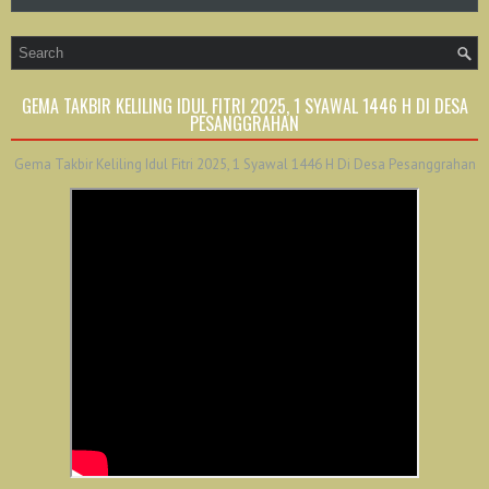
GEMA TAKBIR KELILING IDUL FITRI 2025, 1 SYAWAL 1446 H DI DESA
PESANGGRAHAN
Gema Takbir Keliling Idul Fitri 2025, 1 Syawal 1446 H Di Desa Pesanggrahan