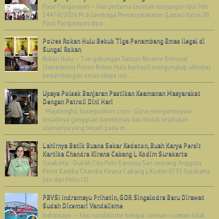
Pasir Pangarayan – Hari pertama layanan kunjungan Idul Fitri
1447 H/2026 M di Lembaga Pemasyarakatan (Lapas) Kelas IIB
Pasir Pangarayan dipa...
Polres Rokan Hulu Bekuk Tiga Penambang Emas Ilegal di
Sungai Rokan
Rokan Hulu – Tim gabungan Satuan Reserse Kriminal
(Satreskrim) Polres Rokan Hulu berhasil mengungkap aktivitas
pertambangan emas tanpa izin ...
Upaya Polsek Banjaran Pastikan Keamanan Masyarakat
Dengan Patroli Dini Hari
Majalengka, buserpolkrim.com - Guna mengantisipasi
terjadinya gangguan kamtibmas dan tindak kejahatan
utamanya yang terjadi pada m...
Lahirnya Batik Buana Sekar Kedaton, Buah Karya Persit
Kartika Chandra Kirana Cabang L Kodim Surakarta
Surakarta - Dialah Cita Putri Karisma Sari seorang Anggota
Persit Kartika Chandra Kirana Cabang L Kodim 0735.Surakarta,
Istri dari Peltu I D...
PBVSI Indramayu Prihatin, GOR Singalodra Baru Dirawat
Sudah Dicemari Vandalisme
Indramayu — Aksi vandalisme berupa coretan-coretan tidak