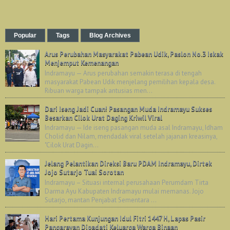
Popular
Tags
Blog Archives
Arus Perubahan Masyarakat Pabean Udik, Paslon No.3 Iskak
Menjemput Kemenangan
Indramayu — Arus perubahan semakin terasa di tengah
masyarakat Pabean Udik menjelang pemilihan kepala desa.
Ribuan warga tampak antusias men...
Dari Iseng Jadi Cuan! Pasangan Muda Indramayu Sukses
Besarkan Cilok Urat Daging Kriwil Viral
Indramayu — Ide iseng pasangan muda asal Indramayu, Idham
Cholid dan Nilam, mendadak viral setelah jajanan kreasinya,
"Cilok Urat Dagin...
Jelang Pelantikan Direksi Baru PDAM Indramayu, Dirtek
Jojo Sutarjo Tuai Sorotan
Indramayu – Situasi internal perusahaan Perumdam Tirta
Darma Ayu Kabupaten Indramayu mulai memanas. Jojo
Sutarjo, mantan Penjabat Sementara ...
Hari Pertama Kunjungan Idul Fitri 1447 H, Lapas Pasir
Pangarayan Dipadati Keluarga Warga Binaan