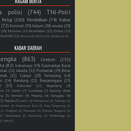
RAGAM BERITA
a polisi
(744)
TNI-Polri
Religi
(100)
Pendidikan
(74)
Kabar
(72)
Kriminal
(39)
Hukum
(38)
wisata
(29)
(18)
Ekonomi
(17)
Kesehatan
(15)
Ormas
(12)
Otomotif
(11)
Miras
(10)
Politik
(10)
Advetorial
(9)
KABAR DAERAH
lengka
(863)
Cirebon
(235)
rta
(82)
Indramayu
(59)
Kalimantan Barat
olali
(52)
Jakarta
(52)
Pontianak
(29)
Blitar
mak
(21)
Cianjur
(20)
Semarang
(14)
jo
(14)
Bandung
(13)
Banjarnegara
(13)
n
(13)
Kuburaya
(12)
Magelang
(9)
oro
(7)
Ciamis
(7)
Surabaya
(7)
Kayong Utara
ng
(5)
Kendari
(4)
Malang
(4)
Sanggau
(4)
(3)
Papua
(3)
Kediri
(2)
Mempawah
(2)
Salatiga
(2)
Jember
(1)
Kepulauan Riau
(1)
Kota Tangerang
(1)
(1)
Magetan
(1)
Makassar
(1)
Maluku Tenggara
(1)
(1)
Pekalongan
(1)
Pemalang
(1)
Probolinggo
(1)
(1)
Solo
(1)