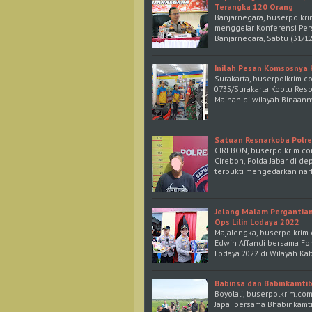
Terangka 120 Orang
Banjarnegara, buserpolkri
menggelar Konferensi Per
Banjarnegara, Sabtu (31/1
Inilah Pesan Komsosnya
Surakarta, buserpolkrim.c
0735/Surakarta Koptu Re
Mainan di wilayah Binaanny
Satuan Resnarkoba Polre
CIREBON, buserpolkrim.co
Cirebon, Polda Jabar di d
terbukti mengedarkan nark
Jelang Malam Pergantia
Ops Lilin Lodaya 2022
Majalengka, buserpolkrim
Edwin Affandi bersama Fo
Lodaya 2022 di Wilayah K
Babinsa dan Babinkamti
Boyolali, buserpolkrim.co
Japa bersama Bhabinkamti