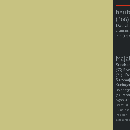
berit
(366)
Daerah
Olahraga
PLN
(12)
Maja
Suraka
(53)
Boy
(21)
De
Sukohar
Kuninga
Bojoneg
(5)
Pada
Nganjuk
Brebes
(1)
Lumajang
Pakistan
Sidoharjo