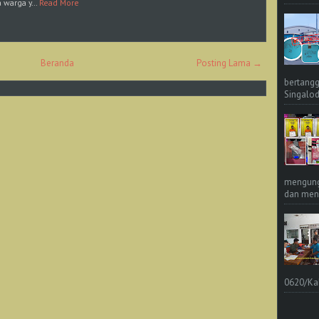
a warga y…
Read More
Beranda
Posting Lama →
bertangg
Singalod
mengungk
dan meng
0620/Ka