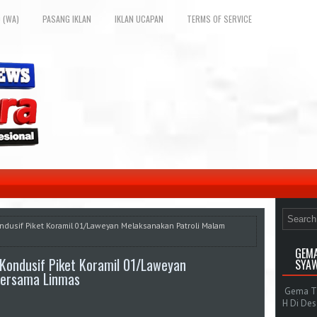
 (WA)
PASANG IKLAN
IKLAN UCAPAN
TERMS OF SERVICE
ndusif Piket Koramil 01/Laweyan Melaksanakan Patroli Malam
GEMA
Kondusif Piket Koramil 01/Laweyan
SYAW
Bersama Linmas
Gema Tak
H Di De