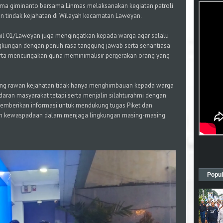
erma giminanto bersama Linmas melaksanakan kegiatan patroli
n tindak kejahatan di Wilayah kecamatan Laweyan.
amil 01/Laweyan juga mengingatkan kepada warga agar selalu
gkungan dengan penuh rasa tanggung jawab serta senantiasa
rta mencurigakan guna meminimalisir pergerakan orang yang
yang rawan kejahatan tidak hanya menghimbauan kepada warga
ran masyarakat tetapi serta menjalin silahturahmi dengan
memberikan informasi untuk mendukung tugas Piket dan
an kewaspadaan dalam menjaga lingkungan masing-masing
Popul