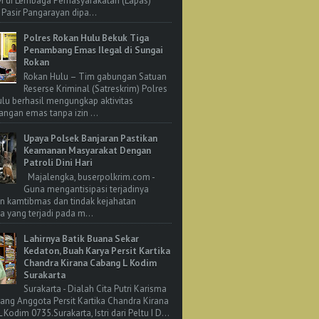
M di Lembaga Pemasyarakatan (Lapas)
 Pasir Pangarayan dipa...
Polres Rokan Hulu Bekuk Tiga
Penambang Emas Ilegal di Sungai
Rokan
Rokan Hulu – Tim gabungan Satuan
Reserse Kriminal (Satreskrim) Polres
lu berhasil mengungkap aktivitas
ngan emas tanpa izin ...
Upaya Polsek Banjaran Pastikan
Keamanan Masyarakat Dengan
Patroli Dini Hari
Majalengka, buserpolkrim.com -
Guna mengantisipasi terjadinya
n kamtibmas dan tindak kejahatan
 yang terjadi pada m...
Lahirnya Batik Buana Sekar
Kedaton, Buah Karya Persit Kartika
Chandra Kirana Cabang L Kodim
Surakarta
Surakarta - Dialah Cita Putri Karisma
rang Anggota Persit Kartika Chandra Kirana
Kodim 0735.Surakarta, Istri dari Peltu I D...