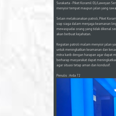
Surakarta - Piket Koramil 01/Laweyan S
menyisir tempat maupun jalan yang rawa
Selain melaksanakan patroli, Piket Kor
siap siaga dalam menjaga keamanan lin
mewaspadai orang yang tidak dikenal se
akan berbuat kejahatan.
Kegiatan patroli malam menyisir jalan 
untuk meningkatkan keamanan dan kesada
mitra karib dengan harapan agar dapat 
berharap masyarakat dapat meningkatk
agar situasi tetap aman dan kondusif.
Penulis : Arda 72