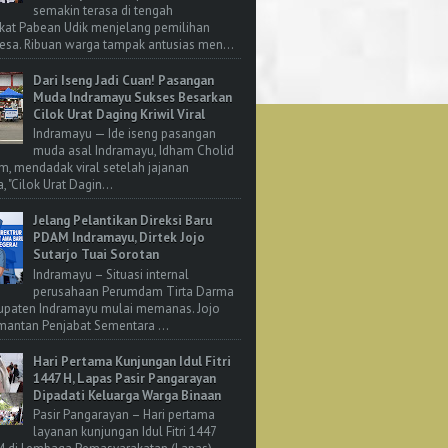
semakin terasa di tengah
kat Pabean Udik menjelang pemilihan
esa. Ribuan warga tampak antusias men...
Dari Iseng Jadi Cuan! Pasangan
Muda Indramayu Sukses Besarkan
Cilok Urat Daging Kriwil Viral
Indramayu — Ide iseng pasangan
muda asal Indramayu, Idham Cholid
m, mendadak viral setelah jajanan
, "Cilok Urat Dagin...
Jelang Pelantikan Direksi Baru
PDAM Indramayu, Dirtek Jojo
Sutarjo Tuai Sorotan
Indramayu – Situasi internal
perusahaan Perumdam Tirta Darma
upaten Indramayu mulai memanas. Jojo
 mantan Penjabat Sementara ...
Hari Pertama Kunjungan Idul Fitri
1447 H, Lapas Pasir Pangarayan
Dipadati Keluarga Warga Binaan
Pasir Pangarayan – Hari pertama
layanan kunjungan Idul Fitri 1447