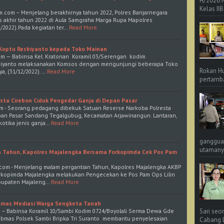
H/2026 
Kelas IIB
m.com – Menjelang berakhirnya tahun 2022, Polres Banjarnegara
s akhir tahun 2022 di Aula Samgraha Marga Rupa Mapolres
2/2022).Pada kegiatan ter…
Read More
 Koptu Resbiyanto kepada Toko Mainan
om — Babinsa Kel. Kratonan Koramil 03/Serengan kodim
sbiyanto melaksanakan Komsos dengan mengunjungi beberapa Toko
Rokan Hu
a, (31/12/2022).…
Read More
pertamba
sta Cirebon Ciduk Pengedar Ganja di Depan Pasar
m - Seorang pedagang dibekuk Satuan Reserse Narkoba Polresta
epan Pasar Sandang Tegalgubug, Kecamatan Arjawinangun. Lantaran,
otika jenis ganja…
Read More
ganggua
utamanya
n Tahun, Kapolres Majalengka Bersama Forkopimda Cek Pos Pam
.com - Menjelang malam pergantian Tahun, Kapolres Majalengka AKBP
rkopimda Majalengka melakukan Pengecekan ke Pos Pam Ops Lilin
abupaten Majaleng…
Read More
bmas Mediasi Warga Sengketa Tanah
m – Babinsa Koramil 10/Sambi Kodim 0724/Boyolali Serma Dewa Gde
Sari seo
bmas Polsek Sambi Bripka Tri Suranto membantu penyelesaian
Cabang L 