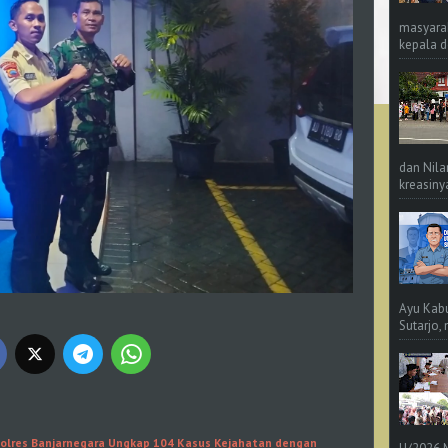
masyara
kepala d
dan Nila
kreasinya
Ayu Kab
Sutarjo,
Polres Banjarnegara Ungkap 104 Kasus Kejahatan dengan