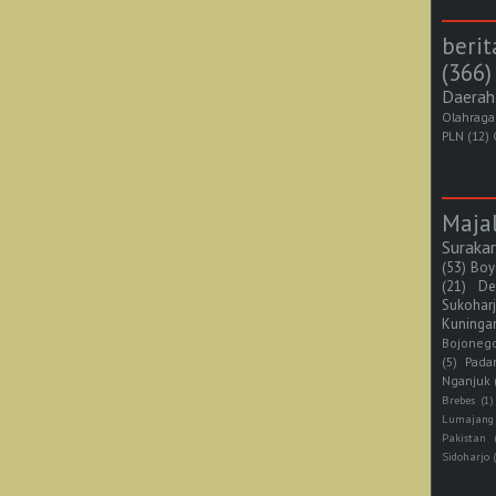
berit
(366)
Daerah
Olahraga
PLN
(12)
Maja
Suraka
(53)
Boy
(21)
De
Sukohar
Kuninga
Bojoneg
(5)
Pada
Nganjuk
Brebes
(1)
Lumajang
Pakistan
Sidoharjo