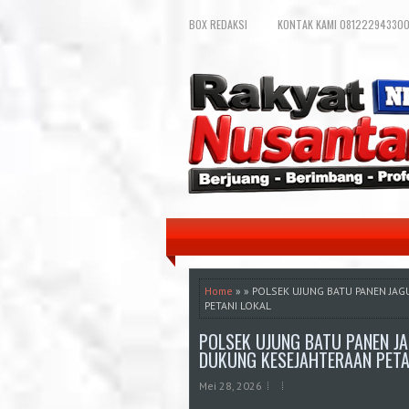
BOX REDAKSI
KONTAK KAMI 081222943300
Home
» » POLSEK UJUNG BATU PANEN JA
PETANI LOKAL
POLSEK UJUNG BATU PANEN J
DUKUNG KESEJAHTERAAN PETA
Mei 28, 2026