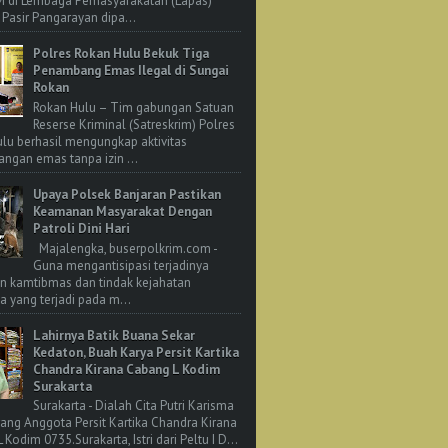
M di Lembaga Pemasyarakatan (Lapas)
 Pasir Pangarayan dipa...
Polres Rokan Hulu Bekuk Tiga
Penambang Emas Ilegal di Sungai
Rokan
Rokan Hulu – Tim gabungan Satuan
Reserse Kriminal (Satreskrim) Polres
lu berhasil mengungkap aktivitas
ngan emas tanpa izin ...
Upaya Polsek Banjaran Pastikan
Keamanan Masyarakat Dengan
Patroli Dini Hari
Majalengka, buserpolkrim.com -
Guna mengantisipasi terjadinya
n kamtibmas dan tindak kejahatan
 yang terjadi pada m...
Lahirnya Batik Buana Sekar
Kedaton, Buah Karya Persit Kartika
Chandra Kirana Cabang L Kodim
Surakarta
Surakarta - Dialah Cita Putri Karisma
rang Anggota Persit Kartika Chandra Kirana
Kodim 0735.Surakarta, Istri dari Peltu I D...