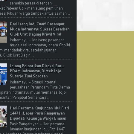
semakin terasa di tengah
kat Pabean Udik menjelang pemilihan
esa. Ribuan warga tampak antusias men...
Dari Iseng Jadi Cuan! Pasangan
Muda Indramayu Sukses Besarkan
Cilok Urat Daging Kriwil Viral
Indramayu — Ide iseng pasangan
muda asal Indramayu, Idham Cholid
m, mendadak viral setelah jajanan
, "Cilok Urat Dagin...
Jelang Pelantikan Direksi Baru
PDAM Indramayu, Dirtek Jojo
Sutarjo Tuai Sorotan
Indramayu – Situasi internal
perusahaan Perumdam Tirta Darma
upaten Indramayu mulai memanas. Jojo
 mantan Penjabat Sementara ...
Hari Pertama Kunjungan Idul Fitri
1447 H, Lapas Pasir Pangarayan
Dipadati Keluarga Warga Binaan
Pasir Pangarayan – Hari pertama
layanan kunjungan Idul Fitri 1447