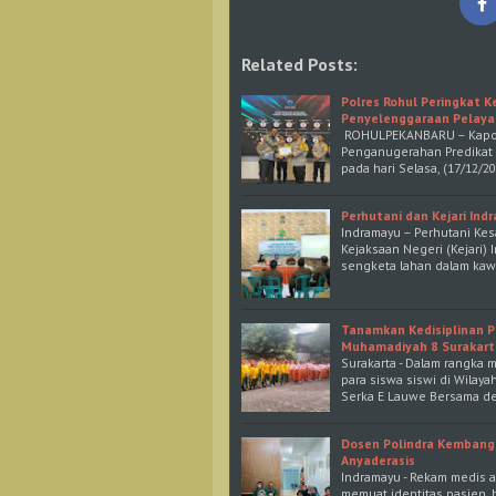
Related Posts:
Polres Rohul Peringkat 
Penyelenggaraan Pelaya
ROHULPEKANBARU – Kapolre
Penganugerahan Predikat 
pada hari Selasa, (17/12/20
Perhutani dan Kejari In
Indramayu – Perhutani Ke
Kejaksaan Negeri (Kejari
sengketa lahan dalam kaw
Tanamkan Kedisiplinan P
Muhamadiyah 8 Surakart
Surakarta - Dalam rangka
para siswa siswi di Wilaya
Serka E Lauwe Bersama d
Dosen Polindra Kembangk
Anyaderasis
Indramayu - Rekam medis 
memuat identitas pasien, 