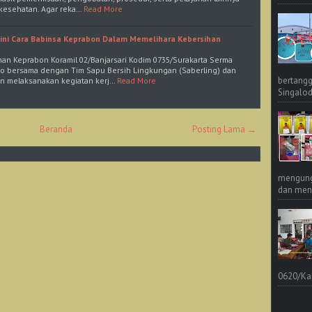
s kesehatan. Agar reka…
Read More
egini Cara Babinsa Keprabon Dalam Memelihara Kebersihan
ahan Keprabon Koramil 02/Banjarsari Kodim 0735/Surakarta Serma
to bersama dengan Tim Sapu Bersih Lingkungan (Saberling) dan
bertangg
n melaksanakan kegiatan kerj…
Read More
Singalod
Beranda
Posting Lama →
mengungk
dan meng
0620/Ka