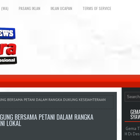
 (WA)
PASANG IKLAN
IKLAN UCAPAN
TERMS OF SERVICE
GUNG BERSAMA PETANI DALAM RANGKA DUKUNG KESEJAHTERAAN
GEMA
AGUNG BERSAMA PETANI DALAM RANGKA
SYAW
NI LOKAL
Gema Tak
H Di De