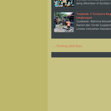
yang diberikan di fasilita
Terjawab..!! Ternyata B
Lingkungan
Surakarta - Babinsa Kelur
Daniel dan Serda Sugiyan
Linmas kelurahan Keprabo
← Posting Lebih Baru