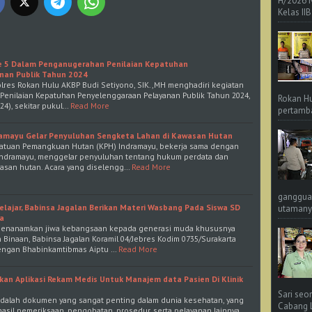
H/2026 
Kelas IIB
Ke 5 Dalam Penganugerahan Penilaian Kepatuhan
nan Publik Tahun 2024
s Rokan Hulu AKBP Budi Setiyono, SIK.,MH menghadiri kegiatan
Penilaian Kepatuhan Penyelenggaraan Pelayanan Publik Tahun 2024,
Rokan Hu
24), sekitar pukul…
Read More
pertamba
dramayu Gelar Penyuluhan Sengketa Lahan di Kawasan Hutan
satuan Pemangkuan Hutan (KPH) Indramayu, bekerja sama dengan
) Indramayu, menggelar penyuluhan tentang hukum perdata dan
asan hutan. Acara yang diselengg…
Read More
ganggua
elajar, Babinsa Jagalan Berikan Materi Wasbang Pada Siswa SD
utamanya
a
 menanamkan jiwa kebangsaan kepada generasi muda khususnya
h Binaan, Babinsa Jagalan Koramil 04/Jebres Kodim 0735/Surakarta
engan Bhabinkamtibmas Aiptu …
Read More
an Aplikasi Rekam Medis Untuk Manajem data Pasien Di Klinik
Sari seo
adalah dokumen yang sangat penting dalam dunia kesehatan, yang
Cabang L 
hasil pemeriksaan, pengobatan, prosedur, serta pelayanan lainnya