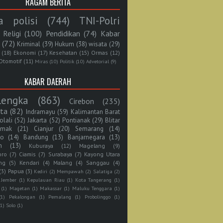
RAGAM BERITA
a polisi
(744)
TNI-Polri
Religi
(100)
Pendidikan
(74)
Kabar
(72)
Kriminal
(39)
Hukum
(38)
wisata
(29)
(18)
Ekonomi
(17)
Kesehatan
(15)
Ormas
(12)
Otomotif
(11)
Miras
(10)
Politik
(10)
Advetorial
(9)
KABAR DAERAH
lengka
(863)
Cirebon
(235)
rta
(82)
Indramayu
(59)
Kalimantan Barat
olali
(52)
Jakarta
(52)
Pontianak
(29)
Blitar
mak
(21)
Cianjur
(20)
Semarang
(14)
jo
(14)
Bandung
(13)
Banjarnegara
(13)
n
(13)
Kuburaya
(12)
Magelang
(9)
oro
(7)
Ciamis
(7)
Surabaya
(7)
Kayong Utara
ng
(5)
Kendari
(4)
Malang
(4)
Sanggau
(4)
(3)
Papua
(3)
Kediri
(2)
Mempawah
(2)
Salatiga
(2)
Jember
(1)
Kepulauan Riau
(1)
Kota Tangerang
(1)
(1)
Magetan
(1)
Makassar
(1)
Maluku Tenggara
(1)
(1)
Pekalongan
(1)
Pemalang
(1)
Probolinggo
(1)
(1)
Solo
(1)