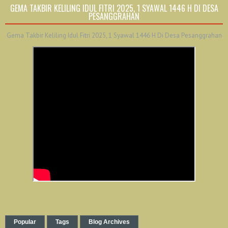
GEMA TAKBIR KELILING IDUL FITRI 2025, 1 SYAWAL 1446 H DI DESA
PESANGGRAHAN
Gema Takbir Keliling Idul Fitri 2025, 1 Syawal 1446 H Di Desa Pesanggrahan
Popular
Tags
Blog Archives