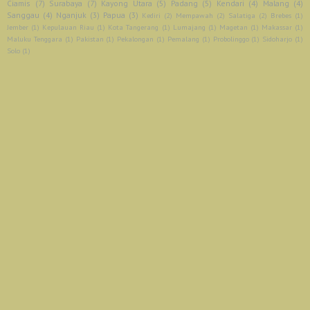
Ciamis
(7)
Surabaya
(7)
Kayong Utara
(5)
Padang
(5)
Kendari
(4)
Malang
(4)
Sanggau
(4)
Nganjuk
(3)
Papua
(3)
Kediri
(2)
Mempawah
(2)
Salatiga
(2)
Brebes
(1)
Jember
(1)
Kepulauan Riau
(1)
Kota Tangerang
(1)
Lumajang
(1)
Magetan
(1)
Makassar
(1)
Maluku Tenggara
(1)
Pakistan
(1)
Pekalongan
(1)
Pemalang
(1)
Probolinggo
(1)
Sidoharjo
(1)
Solo
(1)