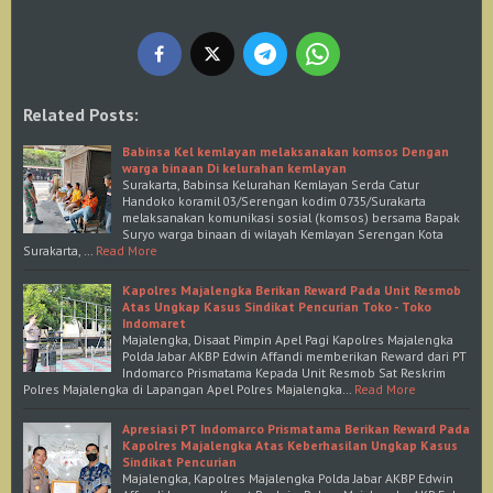
Related Posts:
Babinsa Kel kemlayan melaksanakan komsos Dengan
warga binaan Di kelurahan kemlayan
Surakarta, Babinsa Kelurahan Kemlayan Serda Catur
Handoko koramil 03/Serengan kodim 0735/Surakarta
melaksanakan komunikasi sosial (komsos) bersama Bapak
Suryo warga binaan di wilayah Kemlayan Serengan Kota
Surakarta, …
Read More
Kapolres Majalengka Berikan Reward Pada Unit Resmob
Atas Ungkap Kasus Sindikat Pencurian Toko - Toko
Indomaret
Majalengka, Disaat Pimpin Apel Pagi Kapolres Majalengka
Polda Jabar AKBP Edwin Affandi memberikan Reward dari PT
Indomarco Prismatama Kepada Unit Resmob Sat Reskrim
Polres Majalengka di Lapangan Apel Polres Majalengka…
Read More
Apresiasi PT Indomarco Prismatama Berikan Reward Pada
Kapolres Majalengka Atas Keberhasilan Ungkap Kasus
Sindikat Pencurian
Majalengka, Kapolres Majalengka Polda Jabar AKBP Edwin