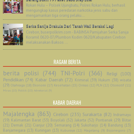
Rokan Hulu – Polsek Ujungbatu, Polres Rokan Hulu, berhasil
mengungkap kasus peredaran narkotika jenis sabu dan
mengamankan tiga orang pelaku...
Serka Sanija Drakula Dari Tanah Wali Beraksi Lagi
Cirebon, buserpolkrim.com - BABINSA Pamijahan Serka Sanija
Koramil 0620-07/Plumbon Kodim 0620/Kabupaten Cirebon
melaksanakan Baksos ...
RAGAM BERITA
berita polisi
(744)
TNI-Polri
(366)
Religi
(100)
Pendidikan
(74)
Kabar Daerah
(72)
Kriminal
(39)
Hukum
(38)
wisata
(29)
Olahraga
(18)
Ekonomi
(17)
Kesehatan
(15)
Ormas
(12)
PLN
(12)
Otomotif
(11)
Miras
(10)
Politik
(10)
Advetorial
(9)
KABAR DAERAH
Majalengka
(863)
Cirebon
(235)
Surakarta
(82)
Indramayu
(59)
Kalimantan Barat
(53)
Boyolali
(52)
Jakarta
(52)
Pontianak
(29)
Blitar
(21)
Demak
(21)
Cianjur
(20)
Semarang
(14)
Sukoharjo
(14)
Bandung
(13)
Banjarnegara
(13)
Kuningan
(13)
Kuburaya
(12)
Magelang
(9)
Bojonegoro
(7)