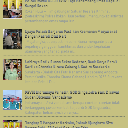
Polres Rokan Hulu Bekuk Tiga Penambang Emas Ilegal di
Sungai Rokan
Rokan Hulu – Tim gabungan Satuan Reserse Kriminal
(Satreskrim) Polres Rokan Hulu berhasil mengungkap aktivitas
pertambangan emas tanpa izin ...
Upaya Polsek Banjaran Pastikan Keamanan Masyarakat
Dengan Patroli Dini Hari
Majalengka, buserpolkrim.com - Guna mengantisipasi
terjadinya gangguan kamtibmas dan tindak kejahatan
utamanya yang terjadi pada m...
Lahirnya Batik Buana Sekar Kedaton, Buah Karya Persit
Kartika Chandra Kirana Cabang L Kodim Surakarta
Surakarta - Dialah Cita Putri Karisma Sari seorang Anggota
Persit Kartika Chandra Kirana Cabang L Kodim 0735.Surakarta,
Istri dari Peltu I D...
PBVSI Indramayu Prihatin, GOR Singalodra Baru Dirawat
Sudah Dicemari Vandalisme
Indramayu — Aksi vandalisme berupa coretan-coretan tidak
bertanggung jawab kembali terjadi di GOR Singalodra,
Kabupaten Indramayu. Ironisnya...
Tangkap 3 Pengedar Narkoba, Polsek Ujungbatu Sita
Barang Bukti 79 Paket Sabu Siap Edar