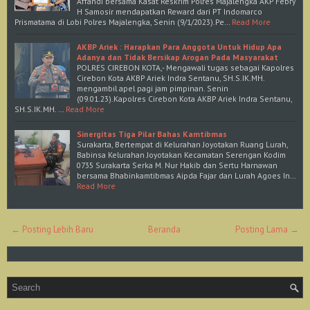
Affandi bersama Kasat Reskrim Polres Majalengka AKP Febry
H Samosir mendapatkan Reward dari PT Indomarco
Prismatama di Lobi Polres Majalengka, Senin (9/1/2023).Pe…
Read More
AKBP Ariek : Harapkan Para Anggota Untuk Hidup Apa
Adanya dan Tidak Bersikap Arogan Pada Masyarakat
POLRES CIREBON KOTA,- Mengawali tugas sebagai Kapolres
Cirebon Kota AKBP Ariek Indra Sentanu, SH.S.IK.MH.
mengambil apel pagi jam pimpinan. Senin
(09.01.23).Kapolres Cirebon Kota AKBP Ariek Indra Sentanu,
SH.S.IK.MH. …
Read More
Sinergitas Tiga Pilar Bahas Kamtibmas
Surakarta, Bertempat di Kelurahan Joyotakan Ruang Lurah,
Babinsa Kelurahan Joyotakan Kecamatan Serengan Kodim
0735 Surakarta Serka M. Nur Hakib dan Sertu Harnawan
bersama Bhabinkamtibmas Aipda Fajar dan Lurah Agoes In…
Read More
← Posting Lebih Baru
Beranda
Posting Lama →