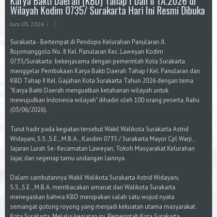
Karya Bakti Daerah (KBD) Tahap I Dan ll TA.2026 di
Wilayah Kodim 0735/ Surakarta Hari Ini Resmi Dibuka
Juni 03, 2026
Surakarta - Bertempat di Pendopo Kelurahan Panularan Jl.
Rojomanggolo No. 8 Kel. Panularan Kec. Laweyan Kodim
0735/Surakarta bekerjasama dengan pemerintah Kota Surakarta
menggelar Pembukaan Karya Bakti Daerah Tahap I Kel. Panularan dan
KBD Tahap II Kel. Gajahan Kota Surakarta Tahun 2026 dengan tema
"Karya Bakti Daerah menguatkan ketahanan wilayah untuk
mewujudkan Indonesia wilayah" dihadiri oleh 100 orang peserta, Rabu
(03/06/2026).
Turut hadir pada kegiatan tersebut Wakil Walikota Surakarta Astrid
Widayani, S.S.,S.E., M.B.A. , Kasdim 0735 / Surakarta Mayor Cpl Warji ,
Jajaran Lurah Se- Kecamatan Laweyan, Tokoh Masyarakat Kelurahan
Jajar, dan segenap tamu undangan lainnya.
Dalam sambutannya Wakil Walikota Surakarta Astrid Widayani,
S.S.,S.E., M.B.A. membacakan amanat dari Walikota Surakarta
menegaskan bahwa KBD merupakan salah satu wujud nyata
semangat gotong royong yang menjadi kekuatan utama masyarakat
Kota Surakarta. Melalui kegiatan ini, Pemerintah Kota Surakarta