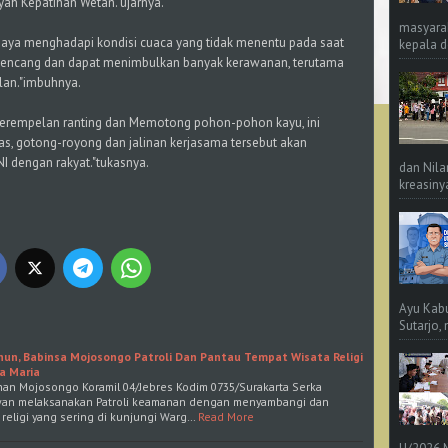
yah Kepatihan Wetan."ujarnya.
masyara
aya menghadapi kondisi cuaca yang tidak menentu pada saat
kepala d
in kencang dan dapat menimbulkan banyak kerawanan, terutama
lan."imbuhnya.
perempelan ranting dan Memotong pohon-pohon kayu, ini
as, gotong-royong dan jalinan kerjasama tersebut akan
dengan rakyat."tukasnya.
dan Nila
kreasinya
Ayu Kab
Sutarjo,
ahun, Babinsa Mojosongo Patroli Dan Pantau Tempat Wisata Religi
ua Maria
ahan Mojosongo Koramil 04/Jebres Kodim 0735/Surakarta Serka
an melaksanakan Patroli keamanan dengan menyambangi dan
 religi yang sering di kunjungi Warg…
Read More