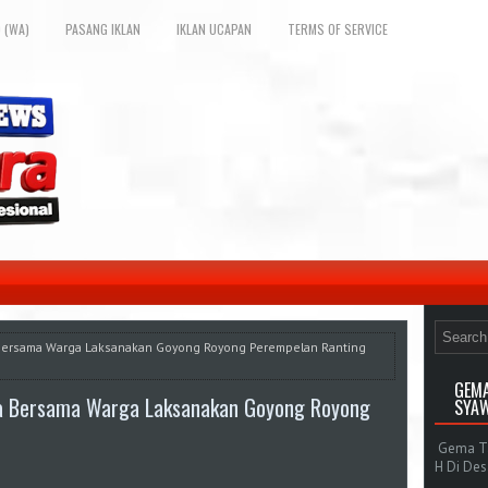
 (WA)
PASANG IKLAN
IKLAN UCAPAN
TERMS OF SERVICE
sa Bersama Warga Laksanakan Goyong Royong Perempelan Ranting
GEMA
nsa Bersama Warga Laksanakan Goyong Royong
SYAW
Gema Tak
H Di De