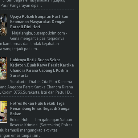
M di Lembaga Pemasyarakatan (Lapas)
 Pasir Pangarayan dipa...
Upaya Polsek Banjaran Pastikan
Keamanan Masyarakat Dengan
Patroli Dini Hari
Majalengka, buserpolkrim.com -
Guna mengantisipasi terjadinya
n kamtibmas dan tindak kejahatan
 yang terjadi pada m...
Lahirnya Batik Buana Sekar
Kedaton, Buah Karya Persit Kartika
Chandra Kirana Cabang L Kodim
Surakarta
Surakarta - Dialah Cita Putri Karisma
rang Anggota Persit Kartika Chandra Kirana
Kodim 0735.Surakarta, Istri dari Peltu I D...
Polres Rokan Hulu Bekuk Tiga
Penambang Emas Ilegal di Sungai
Rokan
Rokan Hulu – Tim gabungan Satuan
Reserse Kriminal (Satreskrim) Polres
lu berhasil mengungkap aktivitas
ngan emas tanpa izin ...