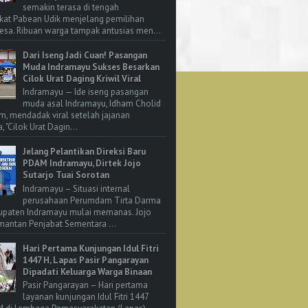
semakin terasa di tengah
kat Pabean Udik menjelang pemilihan
esa. Ribuan warga tampak antusias men...
Dari Iseng Jadi Cuan! Pasangan
Muda Indramayu Sukses Besarkan
Cilok Urat Daging Kriwil Viral
Indramayu — Ide iseng pasangan
muda asal Indramayu, Idham Cholid
m, mendadak viral setelah jajanan
, "Cilok Urat Dagin...
Jelang Pelantikan Direksi Baru
PDAM Indramayu, Dirtek Jojo
Sutarjo Tuai Sorotan
Indramayu – Situasi internal
perusahaan Perumdam Tirta Darma
upaten Indramayu mulai memanas. Jojo
 mantan Penjabat Sementara ...
Hari Pertama Kunjungan Idul Fitri
1447 H, Lapas Pasir Pangarayan
Dipadati Keluarga Warga Binaan
Pasir Pangarayan – Hari pertama
layanan kunjungan Idul Fitri 1447