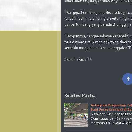
kebersihan lingkungan khususnya di wila
"Dan juga Penebangan pohon sebagai up
terjadi musim hujan yang di sertai ang
pohon tumbang yang berada di pinggir ja
"Harapannya, dengan adanya kerjabakti 
wujud nyata untuk meningkatkan sinergit
semakin menguatkan kemanunggalan TNI 
Penulis : Arda 72
Related Posts:
Antisipasi Pergantian T
Bagi Umat Kristiani di G
Surakarta - Babinsa Kelur
Dominggus dan Serka Asw
memantau di lokasi wisata