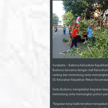
Surakarta – Babinsa Kelurahan Kepatiha
Budiono bersama dengan staf Kelurahan 
ranting dan memotong serta memangka
01 Kelurahan Kepatihan Wetan Kecamatan
Sertu Budiono mengatakan kegiatan kerj
memotong serta memangkas pohon yang 
"Kegiatan kerja bakti tersebut merupak