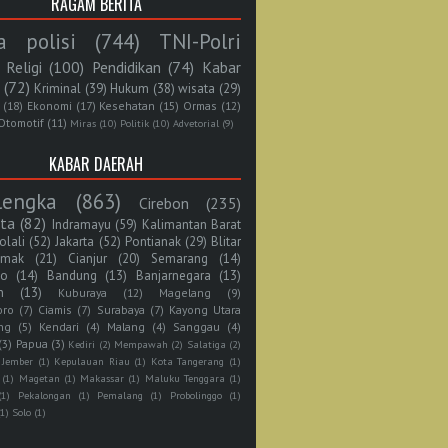
RAGAM BERITA
a polisi
(744)
TNI-Polri
Religi
(100)
Pendidikan
(74)
Kabar
(72)
Kriminal
(39)
Hukum
(38)
wisata
(29)
(18)
Ekonomi
(17)
Kesehatan
(15)
Ormas
(12)
Otomotif
(11)
Miras
(10)
Politik
(10)
Advetorial
(9)
KABAR DAERAH
lengka
(863)
Cirebon
(235)
rta
(82)
Indramayu
(59)
Kalimantan Barat
olali
(52)
Jakarta
(52)
Pontianak
(29)
Blitar
mak
(21)
Cianjur
(20)
Semarang
(14)
jo
(14)
Bandung
(13)
Banjarnegara
(13)
n
(13)
Kuburaya
(12)
Magelang
(9)
oro
(7)
Ciamis
(7)
Surabaya
(7)
Kayong Utara
ng
(5)
Kendari
(4)
Malang
(4)
Sanggau
(4)
(3)
Papua
(3)
Kediri
(2)
Mempawah
(2)
Salatiga
(2)
Jember
(1)
Kepulauan Riau
(1)
Kota Tangerang
(1)
(1)
Magetan
(1)
Makassar
(1)
Maluku Tenggara
(1)
(1)
Pekalongan
(1)
Pemalang
(1)
Probolinggo
(1)
(1)
Solo
(1)