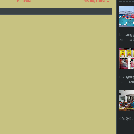
Beranda
Posting Lama →
bertangg
Singalod
mengungk
dan meng
0620/Ka