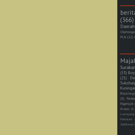
berit
(366)
Daerah
Olahraga
PLN
(12)
Maja
Suraka
(53)
Boy
(21)
De
Sukohar
Kuninga
Bojoneg
(5)
Pada
Nganjuk
Brebes
(1)
Lumajang
Pakistan
Sidoharjo