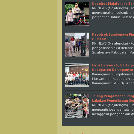
Kapolres Majalengka Be
RN NEWS (Majalengka) - Kap
menyampaikan sejumlah h
pergantian Tahun. Selasa 
Kapolsek Sumberjaya Pi
Humanis
RN NEWS (Majalengka) - P
pengamanan aksi demonstr
Sumberjaya Kabupaten Ma
Latri Listyowati, S.E Te
Kabupaten Karanganyar 
Karanganyar - Terpilihnya 
Musyawarah Kabupaten Lua
Karanganyar GOR Nyi Agen
Jelang Pengamanan Perga
Lakukan Pemeriksaan Se
RN NEWS (Majalengka) - D
mengantisipasi penyalahg
menggelar pengecekan da