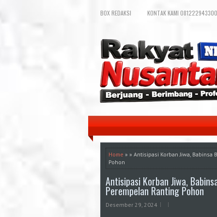
BOX REDAKSI
KONTAK KAMI 081222943300
Home
» » Antisipasi Korban Jiwa, Babin
Pohon
Antisipasi Korban Jiwa, Babi
Perempelan Ranting Pohon
Desember 29, 2024